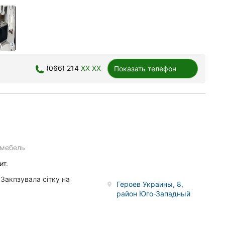
(066) 214
XX XX
Показать телефон
 мебель
ит.
Закпзувала сітку на
Героев Украины, 8,
район Юго-Западный