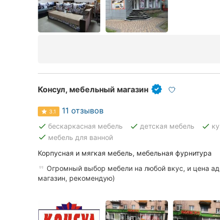
Консул, мебельный магазин
11 отзывов
3.1
done
done
done
бескаркасная мебель
детская мебель
ку
done
мебель для ванной
Корпусная и мягкая мебель, мебельная фурнитура
Огромный выбор мебели на любой вкус, и цена ад
магазин, рекомендую)