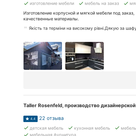
done
done
done
изготовление мебели
мебель на заказ
мя
Изготовление корпусной и мягкой мебели под заказ,
качественные материалы.
Все города:
Якість та терміни на високому рівні.Дякую за шафу
Кропивницкий
Винница
Житомир
Тернополь
Хмельницкий
Ровно
Taller Rosenfeld, производство дизайнерско
Одесса
22 отзыва
4.4
Киев
done
done
done
детская мебель
кухонная мебель
мебель
done
мебельная фурнитура