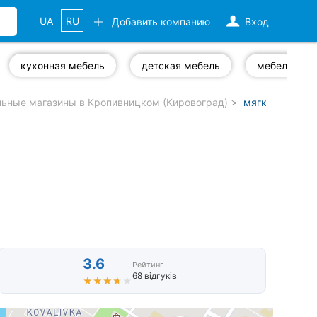
UA
RU
Добавить компанию
Вход
кухонная мебель
детская мебель
мебель на з
ьные магазины в Кропивницком (Кировоград)
мягкая мебель
3.6
Рейтинг
68 відгуків
★★★★★
★★★★★