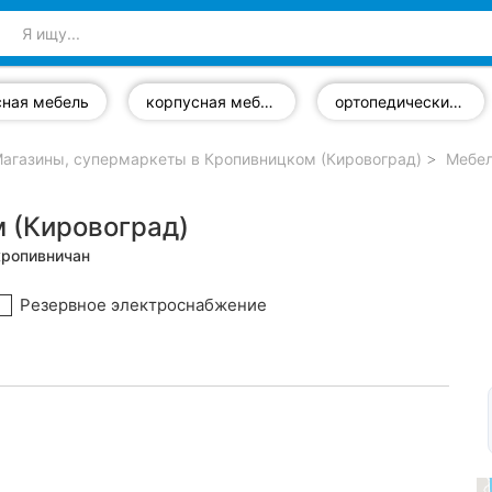
сная мебель
корпусная мебель
ортопедические матрасы
агазины, супермаркеты в Кропивницком (Кировоград)
Мебел
 (Кировоград)
кропивничан
Резервное электроснабжение