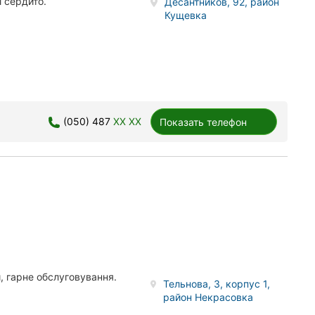
і сердито.
Десантников, 92, район
Кущевка
(050) 487
XX XX
Показать телефон
, гарне обслуговування.
Тельнова, 3, корпус 1,
район Некрасовка