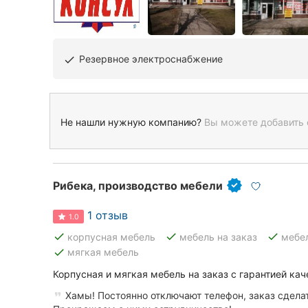
Резервное электроснабжение
done
Не нашли нужную компанию?
Вы можете добавить 
Рибека, производство мебели
1 отзыв
1.0
done
done
done
корпусная мебель
мебель на заказ
мебе
done
мягкая мебель
Корпусная и мягкая мебель на заказ с гарантией кач
Хамы! Постоянно отключают телефон, заказ сдел