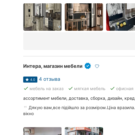
Интера, магазин мебели
4 отзыва
4.0
done
done
done
мебель на заказ
мягкая мебель
офисная
ассортимент мебели, доставка, сборка, дизайн, кред
Дякую вам,все підійшло за розміром.Ціна вразила.
вікно