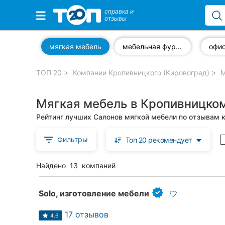
справка и
отзывы
Избранные компании
мягкая мебель
мебельная фурнитура
офи
ТОП 20
Компании Кропивницкого (Кировоград)
М
Популярные рубрики:
Мягкая мебель в Кропивницком
Стоматологии
Рейтинг лучших Салонов мягкой мебели по отзывам 
Частные клиники
Фильтры
Топ 20 рекомендует
Ветеринарные клиники
Найдено
13
компаний
Автошколы
Рестораны
Solo, изготовление мебели
Все рубрики
17 отзывов
4.6