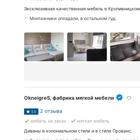
Харьков
Эксклюзивная качественная мебель в Кропивницком
Запорожье
Монтажники опоздали, в остальном гуд.
Днепр
Львов
Кривой Рог
Николаев
Херсон
Полтава
OkneigreS, фабрика мягкой мебели
Чернигов
2 отзыва
5.0
done
done
мебель на заказ
мягкая мебель
Черкассы
Диваны в колониальном стиле и в стиле Прованс.
Черновцы