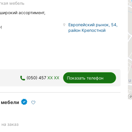
гкая мебель
 широкий ассортимент,
Европейский рынок, 54,
!
район Крепостной
(050) 457
XX XX
Показать телефон
й мебели
 на заказ