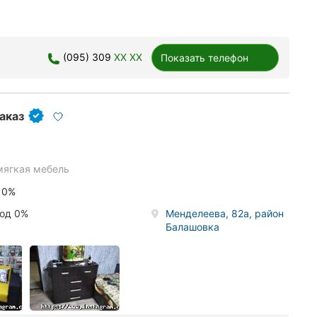
(095) 309
XX XX
Показать телефон
аказ
мягкая мебель
 0%
под 0%
Менделеева, 82а, район
Балашовка