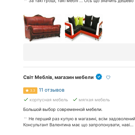
За такі гроші, такі меблі ... Ось що значить дешево 
Сумы
Ивано-Франковск
Луцк
Ужгород
Карпаты
Світ Меблів, магазин мебели
11 отзывов
3.3
done
done
корпусная мебель
мягкая мебель
Большой выбор современной мебели.
Не перший раз купую в магазині, всім задоволений
Консультант Валентина має що запропонувати, наві...