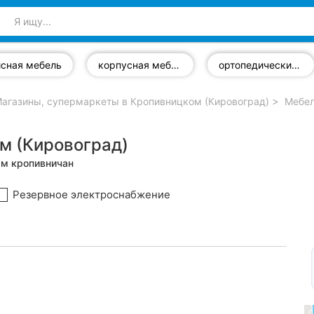
сная мебель
корпусная мебель
ортопедические матрасы
агазины, супермаркеты в Кропивницком (Кировоград)
Мебел
м (Кировоград)
ам кропивничан
Резервное электроснабжение