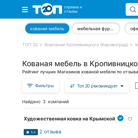
справка и
отзывы
Избранные компании
кованая мебель
мебельная фурнитура
офи
ТОП 20
Компании Кропивницкого (Кировоград)
М
Популярные рубрики:
Кованая мебель в Кропивницко
Стоматологии
Рейтинг лучших Магазинов кованой мебели по отзыв
Частные клиники
Фильтры
Топ 20 рекомендует
Ветеринарные клиники
Найдено
3
компаний
Автошколы
Рестораны
Художественная ковка на Крымской
Все рубрики
2 отзыва
5.0