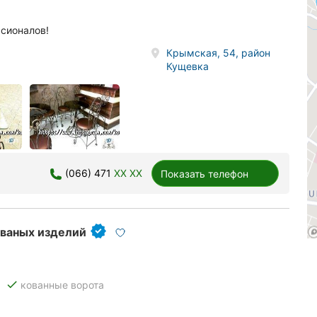
сионалов!
Крымская, 54, район
Кущевка
(066) 471
XX XX
Показать телефон
ованых изделий
done
кованные ворота