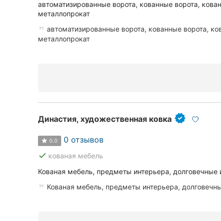
Харьков
автоматизированные ворота, кованные ворота, кова
металлопрокат
Запорожье
автоматизированные ворота, кованные ворота, ко
металлопрокат
Днепр
Львов
Кривой Рог
Николаев
Династия, художественная ковка
Херсон
0 отзывов
0.0
Полтава
done
кованая мебель
Кованая мебель, предметы интерьера, долговечные 
Чернигов
Кованая мебель, предметы интерьера, долговечн
Черкассы
Черновцы