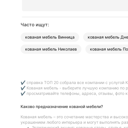
Сумы
Ивано-Франковск
Часто ищут:
Луцк
кованая мебель Винница
кованая мебель Дн
Ужгород
кованая мебель Николаев
кованая мебель По
Карпаты
✔ справка ТОП 20 собрала все компании с услугой К
✔ Кованая мебель - выберите лучшую компанию по р
✔ просматривайте телефоны, адреса, отзывы, фото к
Каково предназначение кованой мебели?
Кованая мебель – это сочетание мастерства и высоко
украшением любого интерьера и могут выполнять ра
Эстетический акцент: кованые столы, стулья, к