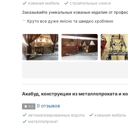
done
done
кованая мебель
строительные смеси
Заказывайте уникальные кованые изделия от профес
Все города:
Круто все дуже якісно та швидко хроблено
Кропивницкий
Винница
Житомир
Тернополь
Хмельницкий
Ровно
Акабуд, конструкции из металлопроката и к
Одесса
0 отзывов
0.0
done
done
автоматизированные ворота
кованая мебель
Киев
done
металлопрокат