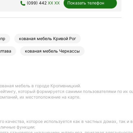
(099) 442
XX XX
Показать телефон
епр
кованая мебель Кривой Рог
лтава
кованая мебель Черкассы
ованая мебель в городе Кропивницкий.
ейтингу, который формируется самими пользователями по их о
омпаний, их местоположение на карте.
го качества, которое используется как в частных домах, так и
зличные функции:
отята становятся украшением интерьера, придавая элегантности