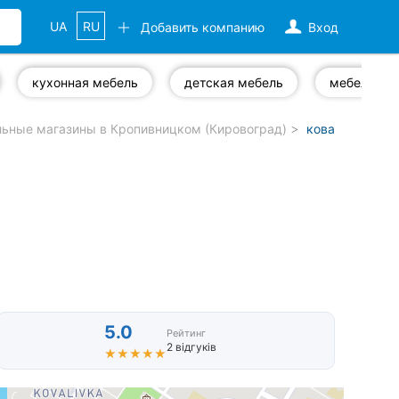
UA
RU
Добавить компанию
Вход
кухонная мебель
детская мебель
мебель на 
ьные магазины в Кропивницком (Кировоград)
кованая мебел
5.0
Рейтинг
2 відгуків
★★★★★
★★★★★