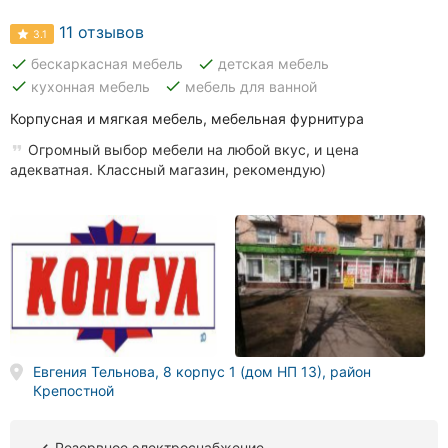
Автошколы
11 отзывов
3.1
Рестораны
done
done
бескаркасная мебель
детская мебель
done
done
кухонная мебель
мебель для ванной
Все
рубрики
Корпусная и мягкая мебель, мебельная фурнитура
Огромный выбор мебели на любой вкус, и цена
адекватная. Классный магазин, рекомендую)
Все
города:
Кропивницкий
Винница
Евгения Тельнова, 8 корпус 1 (дом НП 13), район
Житомир
Крепостной
Тернополь
Резервное электроснабжение