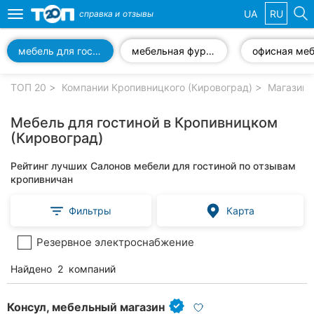
UA
RU
справка и
отзывы
Toggle
navigation
мебель для гостиной
мебельная фурнитура
офисная ме
Избранные
компании
ТОП 20
Компании Кропивницкого (Кировоград)
Магазины
Мебель для гостиной в Кропивницком
(Кировоград)
Популярные
Рейтинг лучших Салонов мебели для гостиной по отзывам
рубрики:
кропивничан
Стоматологии
Фильтры
Карта
Частные
Резервное электроснабжение
клиники
Найдено
2
компаний
Ветеринарные
клиники
Консул, мебельный магазин