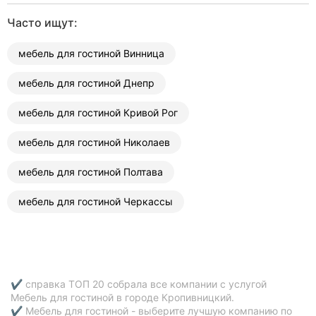
Херсон
Часто ищут:
Полтава
мебель для гостиной Винница
Чернигов
мебель для гостиной Днепр
Черкассы
мебель для гостиной Кривой Рог
Черновцы
мебель для гостиной Николаев
Сумы
мебель для гостиной Полтава
Ивано-
мебель для гостиной Черкассы
Франковск
Луцк
Ужгород
✔ справка ТОП 20 собрала все компании с услугой
Мебель для гостиной в городе Кропивницкий.
Карпаты
✔ Мебель для гостиной - выберите лучшую компанию по