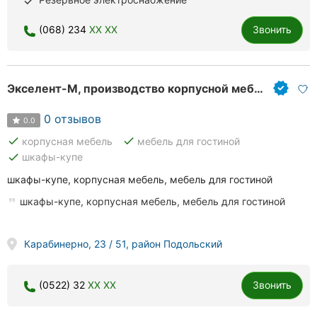
done
Хмельницкий
(068) 234
XX XX
Звонить
Ровно
Одесса
Экселент-М, производство корпусной мебели
Киев
0 отзывов
0.0
Харьков
done
done
корпусная мебель
мебель для гостиной
done
шкафы-купе
Запорожье
шкафы-купе, корпусная мебель, мебель для гостиной
Днепр
шкафы-купе, корпусная мебель, мебель для гостиной
Львов
Карабинерно, 23 / 51, район Подольский
Кривой
Рог
(0522) 32
XX XX
Звонить
Николаев