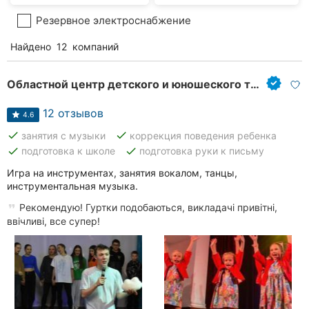
Резервное электроснабжение
Найдено
12
компаний
Областной центр детского и юношеского творчества
12 отзывов
4.6
done
done
занятия с музыки
коррекция поведения ребенка
done
done
подготовка к школе
подготовка руки к письму
Игра на инструментах, занятия вокалом, танцы,
инструментальная музыка.
Рекомендую! Гуртки подобаються, викладачі привітні,
ввічливі, все супер!