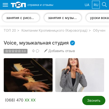
UA
RU
справка и
отзывы
Toggle
navigation
занятия с рисования
занятия с музыки
уроки вока
Избранные
компании
ТОП 20
Компании Кропивницкого (Кировоград)
Обучение
Voice, музыкальная студия
0
Добавить отзыв
0.0
Популярные
рубрики:
Стоматологии
Частные
клиники
Ветеринарные
(068) 470
XX XX
клиники
Звонить