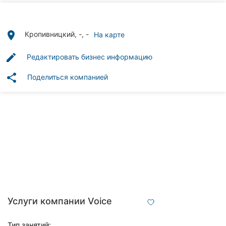
Автошколы
Рестораны
place
Кропивницкий, -, -
На карте
Все
edit
Редактировать бизнес информацию
рубрики
share
Поделиться компанией
Все
города:
Кропивницкий
Винница
Житомир
Услуги компании Voice
Тернополь
Тип занятий: