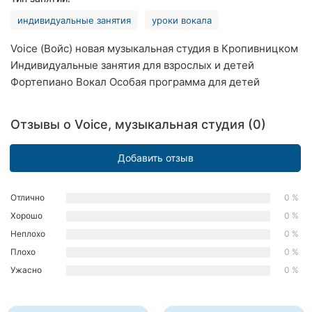
Хмельницкий
индивидуальные занятия
уроки вокала
Ровно
Voice (Войс) новая музыкальная студия в Кропивницком
Индивидуальные занятия для взрослых и детей
Одесса
Фортепиано Вокал Особая программа для детей
Киев
Отзывы о Voice, музыкальная студия (0)
Харьков
Добавить отзыв
Запорожье
Днепр
Отлично
0 %
Хорошо
0 %
Львов
Неплохо
0 %
Плохо
0 %
Кривой
Рог
Ужасно
0 %
Николаев