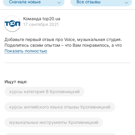
Сначала новые
Все отзывы
Херсон
Команда top20.ua
Полтава
17 сентября 2021
Чернигов
Добавьте первый отзыв про Voice, музыкальная студия.
Поделитесь своим опытом – что Вам понравилось, а что
Черкассы
нет! Это поможет другим жителям Кропивницко...
Показать полностью
Черновцы
Сумы
Ищут еще:
Ивано-
Франковск
курсы категория В Кропивницкий
Луцк
курсы английского языка отзывы Кропивницкий
Ужгород
музыкальные инструменты Кропивницкий
Карпаты