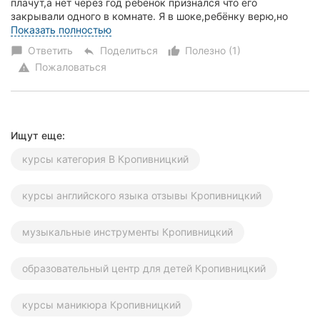
плачут,а нет через год ребёнок признался что его
закрывали одного в комнате. Я в шоке,ребёнку верю,но
доказать ничего не могу!В нашей группе то в...
Показать полностью
Ответить
Поделиться
Полезно (1)
chat_bubble
reply
thumb_up_alt
Пожаловаться
warning
Ищут еще:
курсы категория В Кропивницкий
курсы английского языка отзывы Кропивницкий
музыкальные инструменты Кропивницкий
образовательный центр для детей Кропивницкий
курсы маникюра Кропивницкий