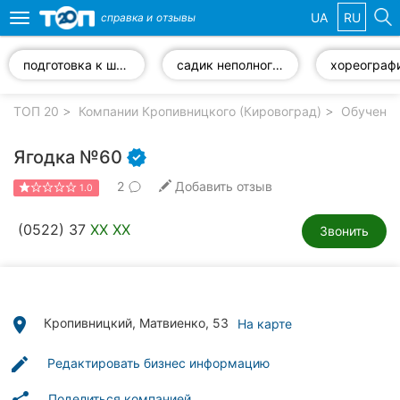
UA
RU
справка и
отзывы
Toggle
navigation
подготовка к школе
садик неполного дня
хореограф
Избранные
компании
ТОП 20
Компании Кропивницкого (Кировоград)
Обучение
Ягодка №60
2
Добавить отзыв
1.0
Популярные
рубрики:
(0522) 37
XX XX
Звонить
Стоматологии
Частные
клиники
place
Кропивницкий, Матвиенко, 53
На карте
Ветеринарные
edit
Редактировать бизнес информацию
клиники
Поделиться компанией