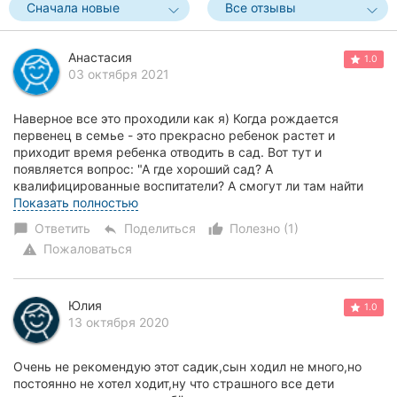
Сначала новые
Все отзывы
Херсон
Полтава
Анастасия
1.0
03 октября 2021
Чернигов
Наверное все это проходили как я) Когда рождается
Черкассы
первенец в семье - это прекрасно ребенок растет и
приходит время ребенка отводить в сад. Вот тут и
появляется вопрос: "А где хороший сад? А
Черновцы
квалифицированные воспитатели? А смогут ли там найти
подход...
Показать полностью
Сумы
Ответить
Поделиться
Полезно (1)
chat_bubble
reply
thumb_up_alt
Ивано-
Пожаловаться
warning
Франковск
Луцк
Юлия
1.0
13 октября 2020
Ужгород
Очень не рекомендую этот садик,сын ходил не много,но
Карпаты
постоянно не хотел ходит,ну что страшного все дети