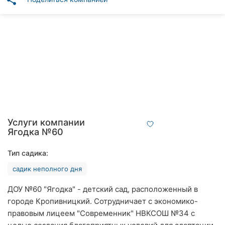
share
Автошколы
Рестораны
Все
рубрики
Все
Услуги компании
города:
Ягодка №60
Кропивницкий
Тип садика:
садик неполного дня
Винница
ДОУ №60 "Ягодка" - детский сад, расположенный в
Житомир
городе Кропивницкий. Сотрудничает с экономико-
правовым лицеем "Современник" НВКСОШ №34 с
Тернополь