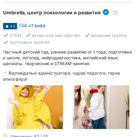
Umbrella, центр психологии и развития
134 отзыва
4.5
done
done
done
STEM
актерское мастерство
вечерние группы
done
групповые занятия
Частный детский сад, раннее развитие от 1 года, подготовка
к школе, логопед, нейродиагностика, английский язык,
шахматы, творческие и STREAM-занятия.
Відповідальні адміністратори, чудові педагоги, гарна
атмосфера!
Шевченко, 52 / 31