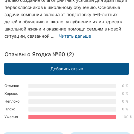
целью создания благоприятных условий для адаптации
Хмельницкий
первоклассников к школьному обучению. Основные
задачи компании включают подготовку 5-6-летних
Ровно
детей к обучению в школе, углубление их интереса к
школьной жизни и оказание помощи семьям в новой
Одесса
ситуации, связанной ...
Читать дальше
Киев
Отзывы о Ягодка №60 (2)
Харьков
Добавить отзыв
Запорожье
Днепр
Отлично
0 %
Хорошо
0 %
Львов
Неплохо
0 %
Кривой
Плохо
0 %
Рог
Ужасно
100 %
Николаев