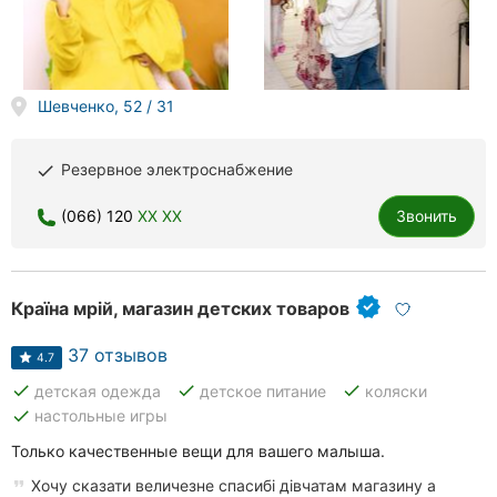
Херсон
Полтава
Шевченко, 52 / 31
Чернигов
Черкассы
Резервное электроснабжение
done
Черновцы
(066) 120
XX XX
Звонить
Сумы
Країна мрій, магазин детских товаров
Ивано-
Франковск
37 отзывов
4.7
Луцк
done
done
done
детская одежда
детское питание
коляски
done
настольные игры
Ужгород
Только качественные вещи для вашего малыша.
Карпаты
Хочу сказати величезне спасибі дівчатам магазину а