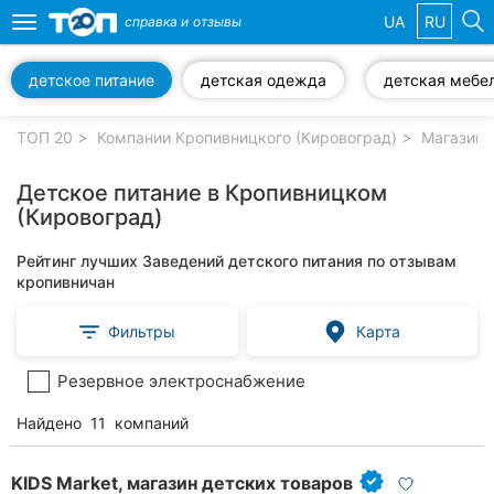
UA
RU
справка и
отзывы
Toggle
navigation
детское питание
детская одежда
детская мебе
Избранные
компании
ТОП 20
Компании Кропивницкого (Кировоград)
Магазины
Детское питание в Кропивницком
(Кировоград)
Популярные
Рейтинг лучших Заведений детского питания по отзывам
рубрики:
кропивничан
Стоматологии
Фильтры
Карта
Частные
Резервное электроснабжение
клиники
Найдено
11
компаний
Ветеринарные
клиники
KIDS Market, магазин детских товаров