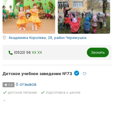
Академика Королева, 29, район Черемушки
(0522) 56
XX XX
Звонить
Детское учебное заведение №73
0 отзывов
0.0
done
done
детское питание
подготовка к школе