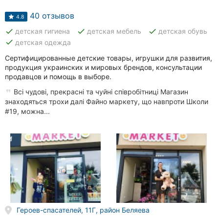
Автошколы
40 отзывов
4.8
Рестораны
done
done
done
детская гигиена
детская мебель
детская обувь
done
детская одежда
Все
рубрики
Сертифицированные детские товары, игрушки для развития,
продукция украинских и мировых брендов, консультации
продавцов и помощь в выборе.
Всі чудові, прекрасні та чуйні співробітниці Магазин
знаходяться трохи далі Файно маркету, що навпроти Школи
#19, можна...
Все
города:
Кропивницкий
Винница
Житомир
Тернополь
Героев-спасателей, 11Г, район Беляева