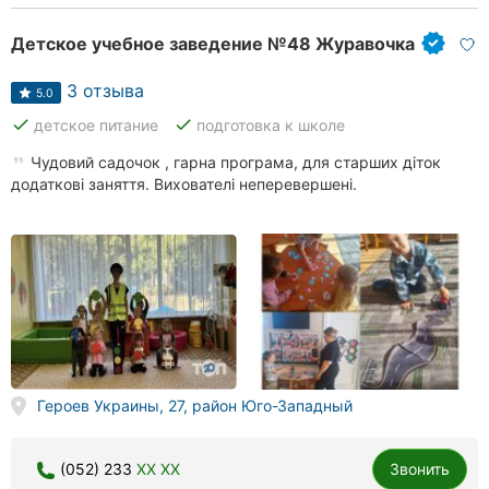
Детское учебное заведение №48 Журавочка
3 отзыва
5.0
done
done
детское питание
подготовка к школе
Чудовий садочок , гарна програма, для старших діток
додаткові заняття. Вихователі неперевершені.
Героев Украины, 27, район Юго-Западный
(052) 233
XX XX
Звонить