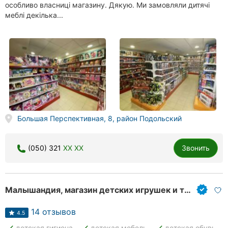
особливо власниці магазину. Дякую. Ми замовляли дитячі
меблі декілька...
Большая Перспективная, 8, район Подольский
(050) 321
XX XX
Звонить
Малышандия, магазин детских игрушек и товаров
14 отзывов
4.5
done
done
done
детская гигиена
детская мебель
детская обувь