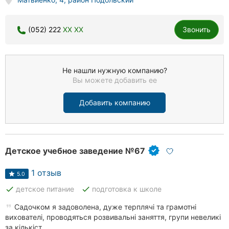
(052) 222
XX XX
Звонить
Не нашли нужную компанию?
Вы можете добавить ее
Добавить компанию
Детское учебное заведение №67
1 отзыв
5.0
done
done
детское питание
подготовка к школе
Садочком я задоволена, дуже терплячі та грамотні
вихователі, проводяться розвивальні заняття, групи невеликі
за кількіст...