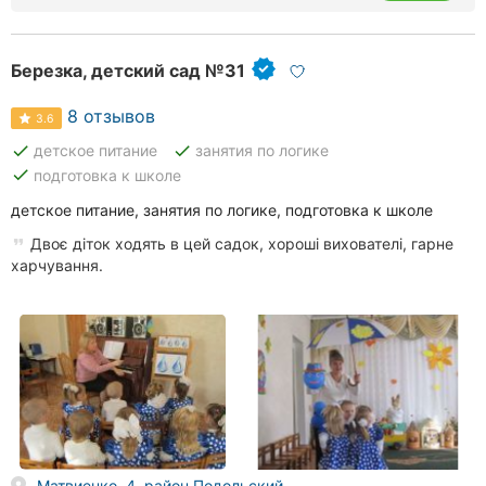
Березка, детский сад №31
8 отзывов
3.6
done
done
детское питание
занятия по логике
done
подготовка к школе
детское питание, занятия по логике, подготовка к школе
Двоє діток ходять в цей садок, хороші вихователі, гарне
харчування.
Матвиенко, 4, район Подольский