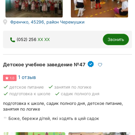
Френчко, 45296, район Черемушки
(052) 256
XX XX
Звонить
Детское учебное заведение №47
1 отзыв
1.0
done
done
детское питание
занятия по логике
done
done
подготовка к школе
садик полного дня
подготовка к школе, садик полного дня, детское питание,
занятия по логике
Боже, бережи дітей, які ходять в цей садок