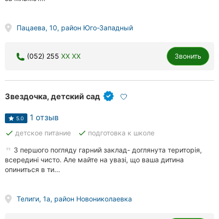
Пацаева, 10, район Юго-Западный
(052) 255
XX XX
Звонить
Звездочка, детский сад
1 отзыв
5.0
done
done
детское питание
подготовка к школе
З першого погляду гарний заклад- доглянута територія,
всередині чисто. Але майте на увазі, що ваша дитина
опиниться в ти...
Телиги, 1а, район Новониколаевка