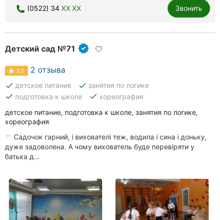
(0522) 34
XX XX
Звонить
Детский сад №71
2 отзыва
3.0
done
done
детское питание
занятия по логике
done
done
подготовка к школе
хореография
детское питание, подготовка к школе, занятия по логике,
хореография
Садочок гарний, і вихователі теж, водила і сина і доньку,
дуже задоволена. А чому вихователь буде перевіряти у
батька д...