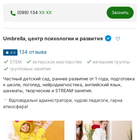
Хмельницкий
(099) 134
XX XX
Звонить
Ровно
Одесса
Umbrella, центр психологии и развития
Киев
134 отзыва
4.5
Харьков
done
done
done
STEM
актерское мастерство
вечерние группы
done
групповые занятия
Запорожье
Частный детский сад, раннее развитие от 1 года, подготовка
к школе, логопед, нейродиагностика, английский язык,
Днепр
шахматы, творческие и STREAM-занятия.
Відповідальні адміністратори, чудові педагоги, гарна
Львов
атмосфера!
Кривой
Рог
Николаев