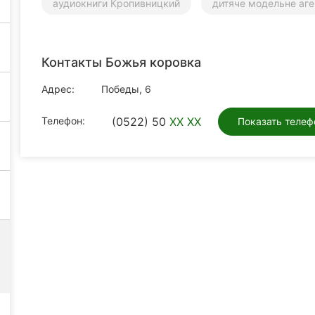
аудиокниги Кропивницкий
дитяче модельне аг
Контакты Божья коровка
Адрес:
Победы, 6
Телефон:
(0522) 50
XX XX
Показать телеф