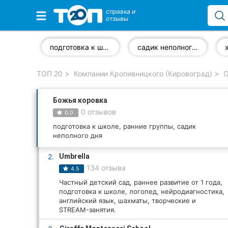
справка и
отзывы
Избранные компании
подготовка к школе
садик неполного дня
ТОП 20
Компании Кропивницкого (Кировоград)
О
Популярные рубрики:
Божья коровка
Стоматологии
0 отзывов
0.0
Частные клиники
подготовка к школе, ранние группы, садик
неполного дня
Ветеринарные клиники
2.
Umbrella
134 отзыва
4.5
Автошколы
Частный детский сад, раннее развитие от 1 года,
подготовка к школе, логопед, нейродиагностика,
Рестораны
английский язык, шахматы, творческие и
STREAM-занятия.
Все рубрики