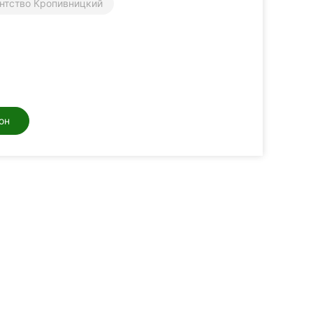
ентство Кропивницкий
он