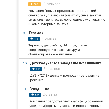
Харьков
13 отзывов
3.6
Компания Гномик предоставляет широкий
Запорожье
спектр услуг, включая физкультурные занятия,
музыкальные классы, логопедическую терапию
Днепр
и компьютерные занятия.
Львов
9.
Теремок
4 отзыва
4.5
Кривой Рог
Теремок, детский сад №4 предлагает
современную инфраструктуру и
Николаев
сбалансированное питание.
10.
Детское учебное заведение №27 Вишенка
Херсон
5 отзывов
4.2
Полтава
ДУЗ №27 Вишенка – полноценное развитие
ребенка.
Чернигов
11.
Генздышко
2 отзыва
Черкассы
5.0
Компания предоставляет квалифицированный
Черновцы
уход, комфортные условия и инновационные