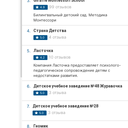
3.
Giraffe Montessori School
99 отзывов
4.9
Билингвальный детский сад. Методика
Все города:
Монтессори
Кропивницкий
4.
Страна Детства
4 отзыва
5.0
Винница
5.
Ласточка
Житомир
10 отзывов
4.2
Компания Ласточка предоставляет психолого-
Тернополь
педагогическое сопровождение детям с
недостатками развития.
Хмельницкий
6.
Детское учебное заведение №48 Журавочка
Ровно
3 отзыва
5.0
Одесса
7.
Детское учебное заведение №28
3 отзыва
5.0
Киев
8.
Гномик