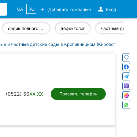
UA
RU
Добавить компанию
Вход
садик полного дня
дефектолог
частный детсад на весь день
ые и частные детские сады в Кропивницком (Кировоград)
Бо
(0522) 50
XX XX
Показать телефон