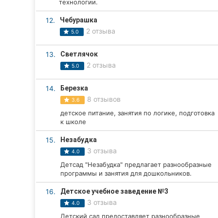
технологии.
Сумы
12.
Чебурашка
2 отзыва
5.0
Ивано-Франковск
13.
Светлячок
Луцк
2 отзыва
5.0
Ужгород
14.
Березка
Карпаты
8 отзывов
3.6
детское питание, занятия по логике, подготовка
к школе
15.
Незабудка
3 отзыва
4.0
Детсад "Незабудка" предлагает разнообразные
программы и занятия для дошкольников.
16.
Детское учебное заведение №3
3 отзыва
4.0
Детский сад предоставляет разнообразные