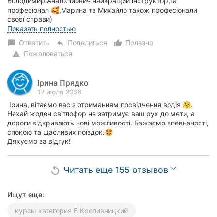
Володимир Анатолійович найкращий інструктор,та
професіонал 🥰,Марина та Михайло також професіонали
своєї справи)
Ірина адміністратор завжди привітна,та ус...
Показать полностью
Ответить
Поделиться
Полезно
chat_bubble
reply
thumb_up_alt
Пожаловаться
warning
Ірина Прядко
17 июля 2026
Ірина, вітаємо вас з отриманням посвідчення водія 🤗.
Нехай жоден світлофор не затримує ваш рух до мети, а
дороги відкривають нові можливості. Бажаємо впевненості,
спокою та щасливих поїздок.🤩
Дякуємо за відгук!
Читать еще 155 отзывов
replay
Ищут еще:
курсы категория В Кропивницкий