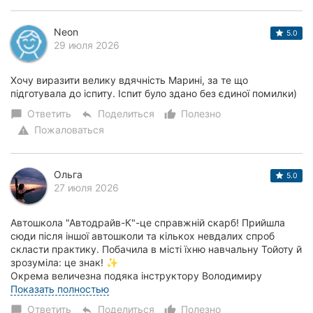
Neon
5.0
29 июля 2026
Хочу виразити велику вдячність Марині, за те що
підготувала до іспиту. Іспит було здано без єдиної помилки)
Ответить
Поделиться
Полезно
chat_bubble
reply
thumb_up_alt
Пожаловаться
warning
Ольга
5.0
27 июля 2026
Автошкола "Автодрайв-К"-це справжній скарб! Прийшла
сюди після іншої автошколи та кількох невдалих спроб
скласти практику. Побачила в місті їхню навчальну Тойоту й
зрозуміла: це знак! ✨
​Окрема величезна подяка інструктору Володимиру
Анатолійовичу....
Показать полностью
Ответить
Поделиться
Полезно
chat_bubble
reply
thumb_up_alt