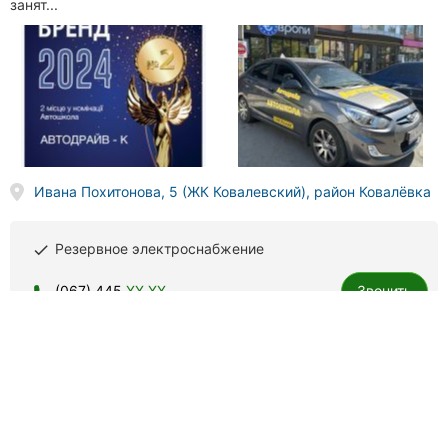
занят...
Ивана Похитонова, 5 (ЖК Ковалевский), район Ковалёвка
Резервное электроснабжение
done
(067) 445
XX XX
Звонить
Форсаж-12, автошкола
303 отзыва
4.8