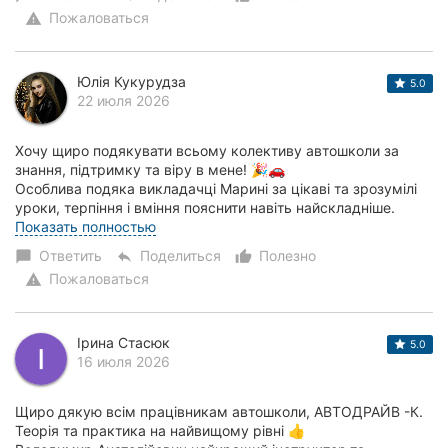
Пожаловаться
warning
Юлія Кукурудза
5.0
22 июля 2026
Хочу щиро подякувати всьому колективу автошколи за
знання, підтримку та віру в мене! 🎉🚗
Особлива подяка викладачці Марині за цікаві та зрозумілі
уроки, терпіння і вміння пояснити навіть найскладніше.
Величезне дякую моєму інструктору Володимиру Ана...
Показать полностью
Ответить
Поделиться
Полезно
chat_bubble
reply
thumb_up_alt
Пожаловаться
warning
Ірина Стасюк
5.0
16 июля 2026
Щиро дякую всім працівникам автошколи, АВТОДРАЙВ -К.
Теорія та практика на найвищому рівні 👍