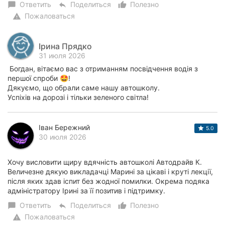
Ответить
Поделиться
Полезно
chat_bubble
reply
thumb_up_alt
Пожаловаться
warning
Ірина Прядко
31 июля 2026
Богдан, вітаємо вас з отриманням посвідчення водія з
першої спроби 🤩!
Дякуємо, що обрали саме нашу автошколу.
Успіхів на дорозі і тільки зеленого світла!
Іван Бережний
5.0
30 июля 2026
Хочу висловити щиру вдячність автошколі Автодрайв К.
Величезне дякую викладачці Марині за цікаві і круті лекції,
після яких здав іспит без жодної помилки. Окрема подяка
адміністратору Ірині за її позитив і підтримку.
Ответить
Поделиться
Полезно
chat_bubble
reply
thumb_up_alt
Пожаловаться
warning