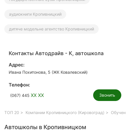
аудиокниги Кропивницкий
дитяче модельне агентство Кропивницкий
Контакты Автодрайв - К, автошкола
Адрес:
Ивана Похитонова, 5 (ЖК Ковалевский)
Телефон:
XX XX
Звонить
(067) 445
ТОП 20
Компании Кропивницкого (Кировоград)
Обучение
Автошколы в Кропивницком