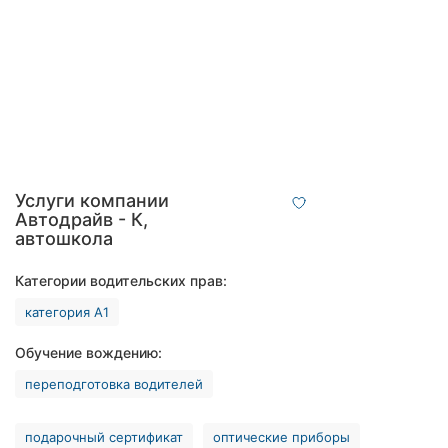
Хмельницкий
Ровно
Одесса
Киев
Харьков
Услуги компании
Автодрайв - К,
Запорожье
автошкола
Днепр
Категории водительских прав:
категория А1
Львов
Обучение вождению:
Кривой
Рог
переподготовка водителей
Николаев
подарочный сертификат
оптические приборы