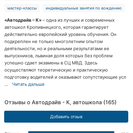
Херсон
мастер-классы
индивидуальные занятия по вождению
Полтава
«Автодрайв – К»
– одна из лучших и современных
автошкол Кропивницкого, которая гарантирует
Чернигов
действительно европейский уровень обучения. Он
подкреплен не только многолетним опытом
Черкассы
деятельности, но и реальными результатами ее
выпускников, львиная доля которых без проблем
Черновцы
успешно сдает экзамены в СЦ МВД. Здесь
осуществляют теоретическую и практическую
Сумы
подготовку водителей и оказывают сопутствующие усл
Ивано-
...
Читать дальше
Франковск
Луцк
Отзывы о Автодрайв - К, автошкола (165)
Ужгород
Добавить отзыв
Карпаты