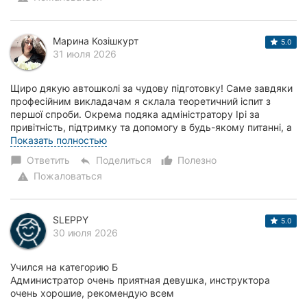
Марина Козішкурт
5.0
31 июля 2026
Щиро дякую автошколі за чудову підготовку! Саме завдяки
професійним викладачам я склала теоретичний іспит з
першої спроби. Окрема подяка адміністратору Ірі за
привітність, підтримку та допомогу в будь-якому питанні, а
також викладачу Марині за доступ...
Показать полностью
Ответить
Поделиться
Полезно
chat_bubble
reply
thumb_up_alt
Пожаловаться
warning
SLEPPY
5.0
30 июля 2026
Учился на категорию Б
Администратор очень приятная девушка, инструктора
очень хорошие, рекомендую всем