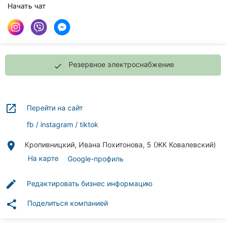
Автошколы
Начать чат
Рестораны
Все
рубрики
Резервное электроснабжение
done
launch
Перейти на сайт
Все
fb
instagram
tiktok
города:
place
Кропивницкий, Ивана Похитонова, 5 (ЖК Ковалевский)
Кропивницкий
На карте
Google-профиль
Винница
edit
Редактировать бизнес информацию
Житомир
share
Поделиться компанией
Тернополь