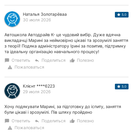
Наталья Золотарёваа
5.0
30 июля 2026
Автошкола Автодрайв К- це чудовий вибір. Дуже вдячна
викладачці Марині за неймовірно цікаві та зрозумілі заняття
з теорії! Подяка адміністратору Ірині за позитив, підтримку
та ідеальну організацію навчального процесу!
Ответить
Поделиться
Полезно
chat_bubble
reply
thumb_up_alt
Пожаловаться
warning
Клієнт ****6223
5.0
29 июля 2026
Хочу подякувати Марині, за підготовку до іспиту, заняття
були цікаві і зрозумілі. Пів шляху пройдено
Ответить
Поделиться
Полезно
chat_bubble
reply
thumb_up_alt
Пожаловаться
warning