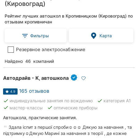
(Кировоград)
Рейтинг лучших автошкол в Кропивницком (Кировоград) по
отзывам кропивничан
Фильтры
Карта
Резервное электроснабжение
Найдено
46
компаний
Автодрайв - К, автошкола
165 отзывов
4.9
done
done
индивидуальные занятия по вождению
категория А1
done
done
мастер-классы
оптические приборы
Автошкола, практические занятия.
Здала іспит з першої спроби☺️☺️☺️ Дякую за навчання , та
підтримку☺️Дякую Марині за навчання з теорії , де кожне