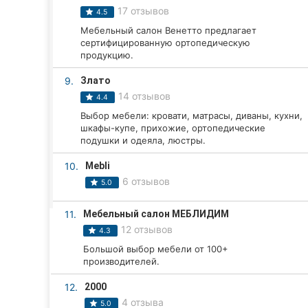
Харьков
17 отзывов
4.5
Мебельный салон Венетто предлагает
Запорожье
сертифицированную ортопедическую
продукцию.
Днепр
9.
Злато
Львов
14 отзывов
4.4
Выбор мебели: кровати, матрасы, диваны, кухни,
Кривой Рог
шкафы-купе, прихожие, ортопедические
подушки и одеяла, люстры.
Николаев
10.
Mebli
Херсон
6 отзывов
5.0
Полтава
11.
Мебельный салон МЕБЛИДИМ
12 отзывов
4.3
Чернигов
Большой выбор мебели от 100+
производителей.
Черкассы
12.
2000
Черновцы
4 отзыва
5.0