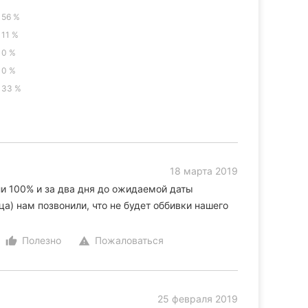
56 %
11 %
0 %
0 %
33 %
18 марта 2019
ли 100% и за два дня до ожидаемой даты
ца) нам позвонили, что не будет оббивки нашего
Полезно
Пожаловаться
thumb_up_alt
warning
25 февраля 2019