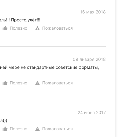
16 мая 2018
ь!!! Просто,улёт!!!
Полезно
Пожаловаться
thumb_up_alt
warning
09 января 2018
йней мере не стандартные советские форматы,
Полезно
Пожаловаться
thumb_up_alt
warning
24 июня 2017
а)))
Полезно
Пожаловаться
thumb_up_alt
warning