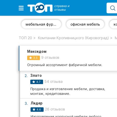
справка и
отзывы
Избранные компании
мебельная фурнитура
офисная мебель
ТОП 20
Компании Кропивницкого (Кировоград)
М
Популярные рубрики:
Максидом
Стоматологии
9 отзывов
3.5
Частные клиники
Огромный ассортимент фабричной мебели.
2.
Злато
Ветеринарные клиники
54 отзыва
4.7
Автошколы
Продажа и изготовление мебели, доставка,
монтаж, кредитование.
Рестораны
3.
Лидер
26 отзывов
4.6
Все рубрики
Изготовление корпусной мебели любого