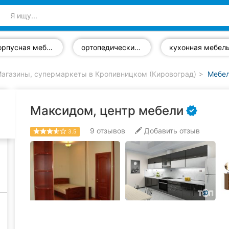
корпусная мебель
ортопедические матрасы
кухонная мебел
агазины, супермаркеты в Кропивницком (Кировоград)
Мебел
Максидом, центр мебели
9
отзывов
Добавить отзыв
3.5