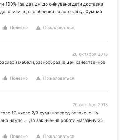
и 100% і за два дні до очікуваної дати доставки
одзвонили, що не оббивки нашого цвіту. Сумний
Полезно
Пожаловаться
thumb_up_alt
warning
20 октября 2018
расивой мебели,разнообразие цен,качественное
Полезно
Пожаловаться
thumb_up_alt
warning
20 октября 2018
тало 13 число 2/3 суми наперед оплачено.На
вана немає ... До закінчення роботи магазину 25
Полезно
Пожаловаться
thumb_up_alt
warning