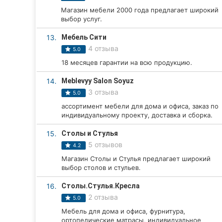
Магазин мебели 2000 года предлагает широкий
Сумы
выбор услуг.
Ивано-Франковск
13.
Мебель Сити
4 отзыва
5.0
Луцк
18 месяцев гарантии на всю продукцию.
Ужгород
14.
Meblevyy Salon Soyuz
3 отзыва
5.0
Карпаты
ассортимент мебели для дома и офиса, заказ по
индивидуальному проекту, доставка и сборка.
15.
Столы и Стулья
5 отзывов
4.2
Магазин Столы и Стулья предлагает широкий
выбор столов и стульев.
16.
Столы.Стулья.Кресла
2 отзыва
5.0
Мебель для дома и офиса, фурнитура,
ортопедические матрасы, индивидуальное