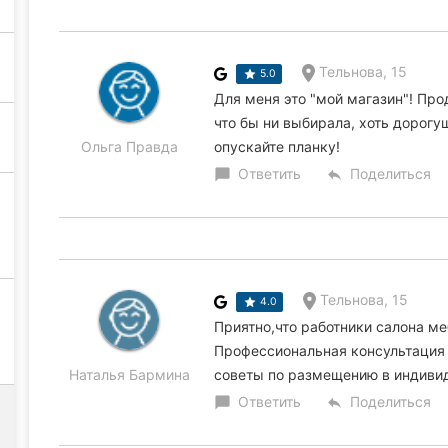
Тельнова, 15
5.0
Для меня это "мой магазин"! Пр
что бы ни выбирала, хоть дорогущ
Ольга Правда
опускайте планку!
Ответить
Поделиться
chat_bubble
reply
Тельнова, 15
4.0
Приятно,что работники салона ме
Профессиональная консультация 
Наталья Бармина
советы по размещению в индиви
Ответить
Поделиться
chat_bubble
reply