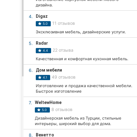
дизайна.
4.
Digaz
Все города:
11 отзывов
5.0
Эксклюзивная мебель, дизайнерские услуги.
Кропивницкий
5.
Radar
Винница
22 отзыва
4.4
Качественная и комфортная кухонная мебель.
Житомир
6.
Дом мебели
Тернополь
49 отзывов
4.1
Хмельницкий
Изготовление и продажа качественной мебели.
Быстрое изготовление
Ровно
7.
WeltewHome
8 отзывов
5.0
Одесса
Дизайнерская мебель из Турции, стильные
интерьеры, широкий выбор для дома.
Киев
8.
Венетто