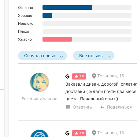
Отлично
Хорошо
Неплохо
Плохо
Ужасно
Сначала новые
Все отзывы
Тельнова, 15
1.0
Заказали диван, дорогой, оплати
доставки ( ждали почти два меся
Евгения Иванова
цвета. Печальный опыт((
Ответить
Поделиться
chat_bubble
reply
Тельнова, 15
1.0