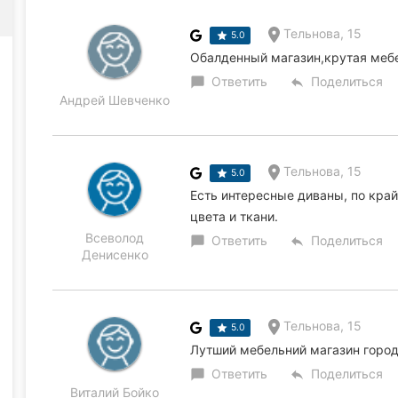
Тельнова, 15
5.0
Обалденный магазин,крутая мебел
Ответить
Поделиться
chat_bubble
reply
Андрей Шевченко
Тельнова, 15
5.0
Есть интересные диваны, по кра
цвета и ткани.
Всеволод
Ответить
Поделиться
chat_bubble
reply
Денисенко
Тельнова, 15
5.0
Лутший мебельний магазин город
Ответить
Поделиться
chat_bubble
reply
Виталий Бойко