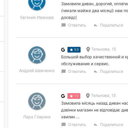
Замовили диван, дорогий, оплатил
(чекали майже два місяці) нам п
Евгения Иванова
досвід((
Ответить
Поделиться
chat_bubble
reply
Тельнова, 15
5.0
Большой выбор качественной и к
обслуживание и сервис.
Андрей Шевченко
Ответить
Поделиться
chat_bubble
reply
Тельнова, 15
1.0
Замовила місяць назад диван нас
дзвінки магазин не відповідає ди
Лара Гларина
хвилин ...
Ответить
Поделиться
chat_bubble
reply