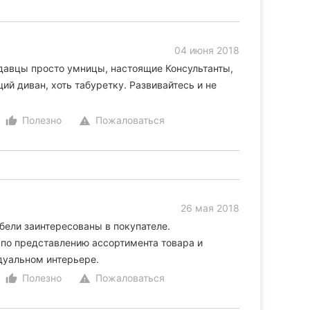
04 июня 2018
одавцы просто умницы, настоящие Консультанты,
ий диван, хоть табуретку. Развивайтесь и не
Полезно
Пожаловаться
thumb_up_alt
warning
26 мая 2018
бели заинтересованы в покупателе.
по представлению ассортимента товара и
дуальном интерьере.
Полезно
Пожаловаться
thumb_up_alt
warning