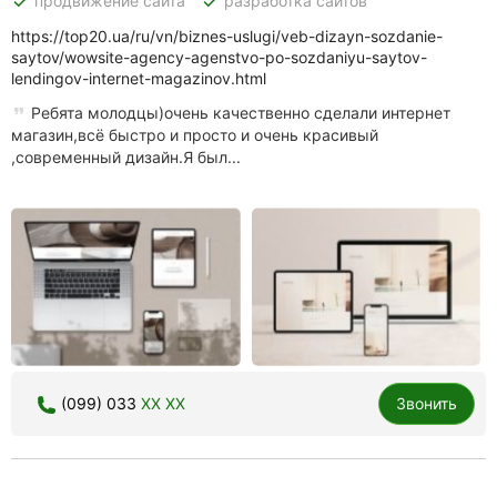
done
done
продвижение сайта
разработка сайтов
https://top20.ua/ru/vn/biznes-uslugi/veb-dizayn-sozdanie-
saytov/wowsite-agency-agenstvo-po-sozdaniyu-saytov-
lendingov-internet-magazinov.html
Ребята молодцы)очень качественно сделали интернет
магазин,всё быстро и просто и очень красивый
,современный дизайн.Я был...
(099) 033
XX XX
Звонить