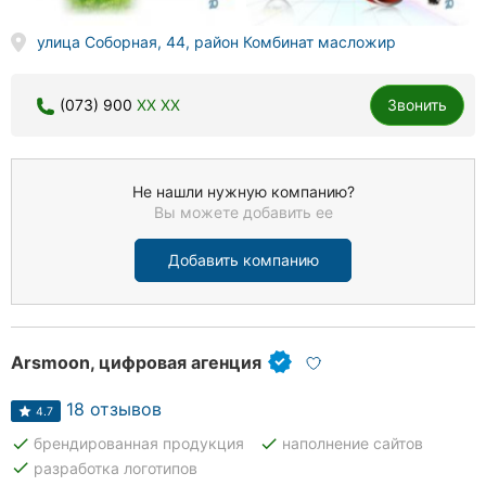
улица Соборная, 44, район Комбинат масложир
(073) 900
XX XX
Звонить
Не нашли нужную компанию?
Вы можете добавить ее
Добавить компанию
Arsmoon, цифровая агенция
18 отзывов
4.7
done
done
брендированная продукция
наполнение сайтов
done
разработка логотипов