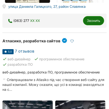
улица Даниила Галицкого, 27, район Славянка
(063) 277
XX XX
Звонить
Атласико, разработка сайтов
7 отзывов
5.0
done
done
веб-дизайнер
программное обеспечение
done
разработка ПО
веб-дизайнер, разработка ПО, программное обеспечение
Співпрацювали з Atlasiko під час створення веб-сайту для
нашої компанії. Можу сказати, що усі в команді знаходяться
на с...