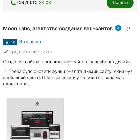
(097) 610
XX XX
Звонить
Moon Labs, агентство создания веб-сайтов
3 отзыва
5.0
done
продвижение сайта
Создание сайтов, продвижение сайтов, разработка дизайна
Треба було оновити функціонал та дизайн сайту, який був
зроблений давно. Пояснив що хочу бачити і як воно має
працювати...