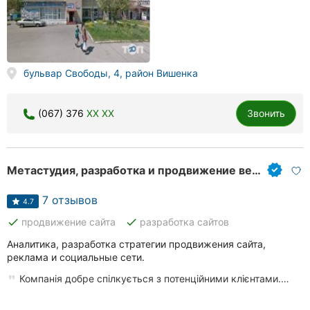
бульвар Свободы, 4, район Вишенка
(067) 376
XX XX
Звонить
Метастудия, разработка и продвижение веб-сайтов
7 отзывов
4.7
done
done
продвижение сайта
разработка сайтов
Аналитика, разработка стратегии продвижения сайта,
реклама и социальные сети.
Компанія добре спілкується з потенційними клієнтами.…