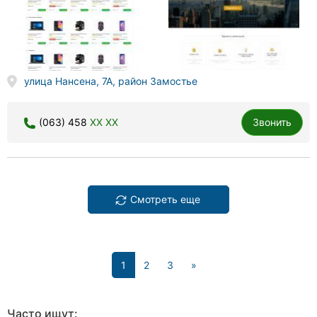
улица Нансена, 7А, район Замостье
(063) 458
XX XX
Звонить
Смотреть еще
(current)
1
2
3
»
Часто ищут: