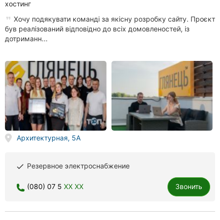
хостинг
Хочу подякувати команді за якісну розробку сайту. Проєкт
був реалізований відповідно до всіх домовленостей, із
дотриманн...
Архитектурная, 5А
Резервное электроснабжение
done
(080) 07 5
XX XX
Звонить