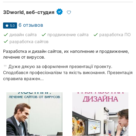
3Dworld, веб-студия
6 отзывов
5.0
done
done
done
дизайн сайта
продвижение сайта
разработка ПО
done
разработка сайтов
Разработка и дизайн сайтов, их наполнение и продвижение,
лечение от вирусов.
Дуже дякую за оформлення презентації проекту.
Сподобався професіоналізм та якість виконання. Презентація
справила вражен...