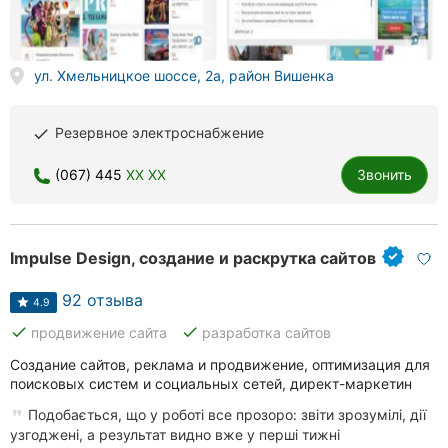
Херсон
Полтава
ул. Хмельницкое шоссе, 2а, район Вишенка
Чернигов
Резервное электроснабжение
done
Черкассы
(067) 445
XX XX
Звонить
Черновцы
Сумы
Impulse Design, создание и раскрутка сайтов
Ивано-
Франковск
92 отзыва
4.9
done
done
продвижение сайта
разработка сайтов
Луцк
Создание сайтов, реклама и продвижение, оптимизация для
поисковых систем и социальных сетей, директ-маркетин
Ужгород
Подобається, що у роботі все прозоро: звіти зрозумілі, дії
узгоджені, а результат видно вже у перші тижні