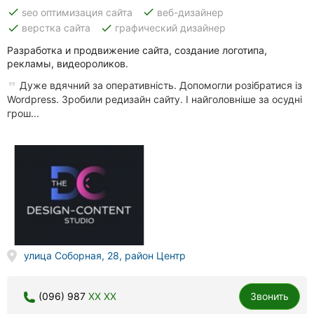
done
done
seo оптимизация сайта
веб-дизайнер
done
done
верстка сайта
графический дизайнер
Разработка и продвижение сайта, создание логотипа,
рекламы, видеороликов.
Дуже вдячний за оперативність. Допомогли розібратися із
Wordpress. Зробили редизайн сайту. І найголовніше за осудні
грош...
улица Соборная, 28, район Центр
(096) 987
XX XX
Звонить