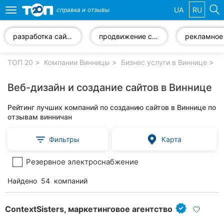
UA
RU
справка и
отзывы
Toggle
navigation
разработка сайтов
продвижение сайта
Избранные
компании
ТОП 20
Компании Винницы
Бизнес услуги в Виннице
Ве
Веб-дизайн и создание сайтов в Виннице
Рейтинг лучших компаний по созданию сайтов в Виннице по
Популярные
отзывам винничан
рубрики:
Фильтры
Карта
Стоматологии
Резервное электроснабжение
Ветеринарные
клиники
Найдено
54
компаний
Частные
клиники
ContextSisters, маркетинговое агентство