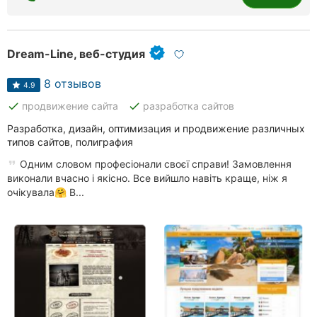
Dream-Line, веб-студия
8 отзывов
4.9
done
done
продвижение сайта
разработка сайтов
Разработка, дизайн, оптимизация и продвижение различных
типов сайтов, полиграфия
Одним словом професіонали своєї справи! Замовлення
виконали вчасно і якісно. Все вийшло навіть краще, ніж я
очікувала🤗 В...