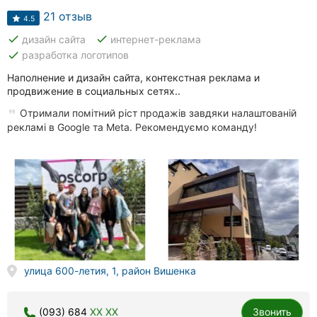
21 отзыв
4.5
done
done
дизайн сайта
интернет-реклама
done
разработка логотипов
Наполнение и дизайн сайта, контекстная реклама и
продвижение в социальных сетях..
Отримали помітний ріст продажів завдяки налаштованій
рекламі в Google та Meta. Рекомендуємо команду!
улица 600-летия, 1, район Вишенка
(093) 684
XX XX
Звонить