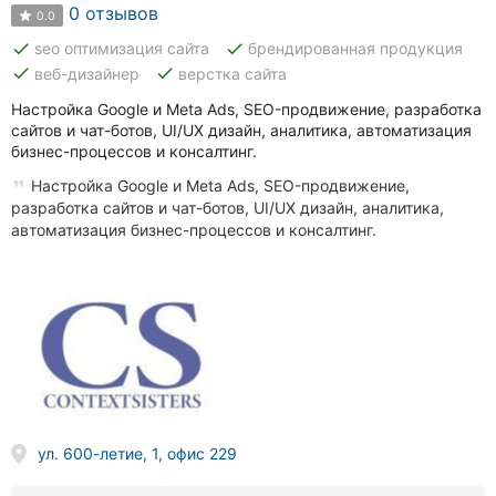
Автошколы
0 отзывов
0.0
done
done
seo оптимизация сайта
брендированная продукция
Рестораны
done
done
веб-дизайнер
верстка сайта
Все
Настройка Google и Meta Ads, SEO-продвижение, разработка
рубрики
сайтов и чат-ботов, UI/UX дизайн, аналитика, автоматизация
бизнес-процессов и консалтинг.
Настройка Google и Meta Ads, SEO-продвижение,
разработка сайтов и чат-ботов, UI/UX дизайн, аналитика,
автоматизация бизнес-процессов и консалтинг.
Все
города:
Винница
Житомир
Тернополь
ул. 600-летие, 1, офис 229
Хмельницкий