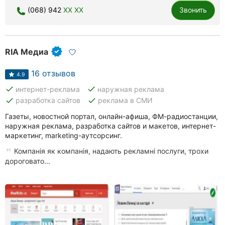
(068) 942
XX XX
Звонить
Ровно
Одесса
RIA Медиа
Кропивницкий
16 отзывов
Киев
4.9
done
done
интернет-реклама
наружная реклама
Харьков
done
done
разработка сайтов
реклама в СМИ
Газеты, новостной портал, онлайн-афиша, ФМ-радиостанции,
Запорожье
наружная реклама, разработка сайтов и макетов, интернет-
маркетинг, marketing-аутсорсинг.
Днепр
Компанія як компанія, надають рекламні послуги, трохи
дороговато...
Львов
Кривой
Рог
Николаев