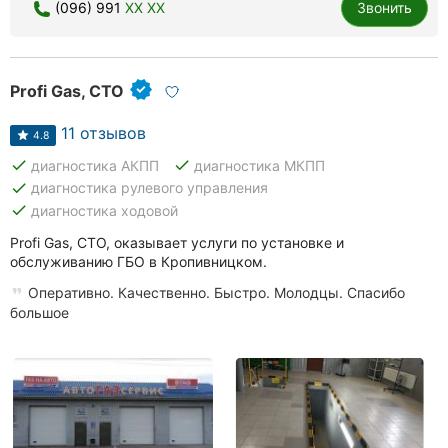
(096) 991
XX XX
Звонить
Profi Gas, СТО
11 отзывов
4.8
done
done
диагностика АКПП
диагностика МКПП
done
диагностика рулевого управления
done
диагностика ходовой
Profi Gas, СТО, оказывает услуги по установке и
обслуживанию ГБО в Кропивницком.
Оперативно. Качественно. Быстро. Молодцы. Спасибо
большое