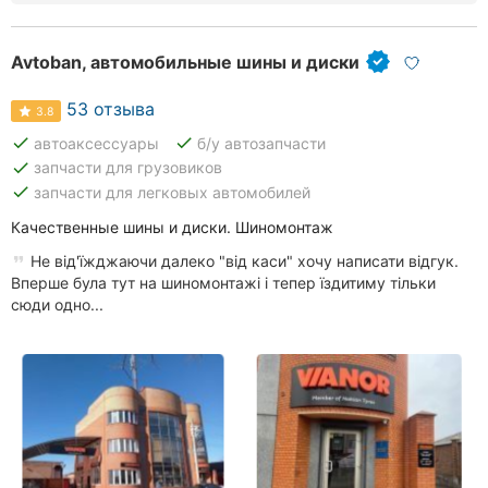
Avtoban, автомобильные шины и диски
53 отзыва
3.8
done
done
автоаксессуары
б/у автозапчасти
done
запчасти для грузовиков
done
запчасти для легковых автомобилей
Качественные шины и диски. Шиномонтаж
Не від'їжджаючи далеко "від каси" хочу написати відгук.
Вперше була тут на шиномонтажі і тепер їздитиму тільки
сюди одно...