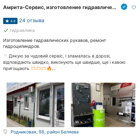
Амрита-Сервис, изготовление гидравлических рукавов
24 отзыва
4.8
done
гидравлика
Изготовление гидравлических рукавов, ремонт
гидроцилиндров.
Дякую за чудовий сервіс, і зламалась в дорозі,
відповідають швидко, виконують ще швидше, ще і кавою
пригощають 🫶🏻🫶🏻🫶🏻🔥…
Родниковая, 88, район Беляева