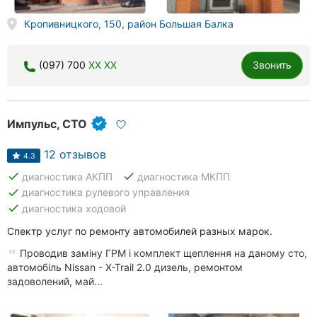
Кропивницкого, 150, район Большая Балка
(097) 700
XX XX
Звонить
Импульс, СТО
12 отзывов
4.3
done
done
диагностика АКПП
диагностика МКПП
done
диагностика рулевого управления
done
диагностика ходовой
Спектр услуг по ремонту автомобилей разных марок.
Проводив заміну ГРМ і комплект щеплення на даному сто,
автомобіль Nissan - X-Trail 2.0 дизель, ремонтом
задоволений, май...