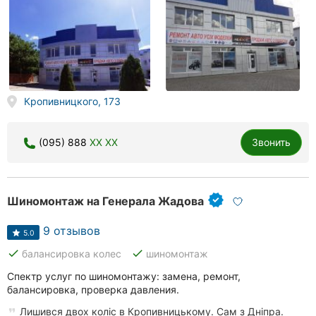
Кропивницкого, 173
(095) 888
XX XX
Звонить
Шиномонтаж на Генерала Жадова
9 отзывов
5.0
done
done
балансировка колес
шиномонтаж
Спектр услуг по шиномонтажу: замена, ремонт,
балансировка, проверка давления.
Лишився двох коліс в Кропивницькому. Сам з Дніпра.