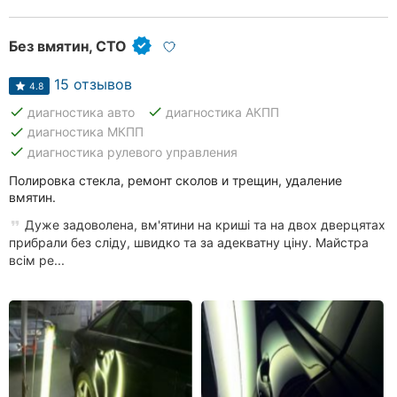
Без вмятин, СТО
15 отзывов
4.8
done
done
диагностика авто
диагностика АКПП
done
диагностика МКПП
done
диагностика рулевого управления
Полировка стекла, ремонт сколов и трещин, удаление
вмятин.
Дуже задоволена, вм'ятини на криші та на двох дверцятах
прибрали без сліду, швидко та за адекватну ціну. Майстра
всім ре...