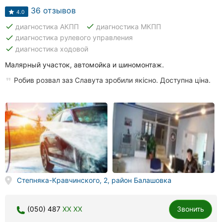
36 отзывов
4.0
done
done
диагностика АКПП
диагностика МКПП
done
диагностика рулевого управления
done
диагностика ходовой
Малярный участок, автомойка и шиномонтаж.
Робив розвал заз Славута зробили якісно. Доступна ціна.
Степняка-Кравчинского, 2, район Балашовка
(050) 487
XX XX
Звонить