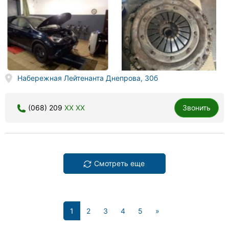
Набережная Лейтенанта Днепрова, 30б
(068) 209
XX XX
Звонить
Смотреть еще
(current)
1
2
3
4
5
»