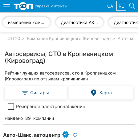
UA
RU
справка и
отзывы
Toggle
navigation
измерение компрессии двигателя
диагностика АКПП
Избранные
компании
ТОП 20
Компании Кропивницкого (Кировоград)
Авто, мо
Автосервисы, СТО в Кропивницком
(Кировоград)
Популярные
Рейтинг лучших автосервисов, сто в Кропивницком
рубрики:
(Кировоград) по отзывам кропивничан
Стоматологии
Фильтры
Карта
Частные
Резервное электроснабжение
клиники
Найдено
89
компаний
Ветеринарные
клиники
Авто-Шанс, автоцентр