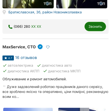
Братиславская, 3б, район Новониколаевка
(066) 280
XX XX
Звонить
MaxService, СТО
16 отзывов
4.7
done
done
автоэлектрика
диагностика авто
done
done
диагностика АКПП
диагностика МКПП
Облуживание и ремонт автомобилей.
Дуже задоволений роботою працівників даного сервісу,
все зроблено якісно та оперативно, ціни помірні, рекомендую
всим ко...