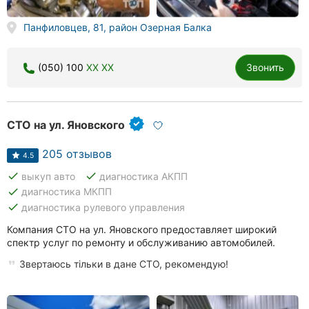
Херсон
Панфиловцев, 81, район Озерная Балка
Полтава
(050) 100
XX XX
Звонить
Чернигов
Черкассы
СТО на ул. Яновского
Черновцы
205 отзывов
4.5
Сумы
done
done
выкуп авто
диагностика АКПП
done
диагностика МКПП
Ивано-
Франковск
done
диагностика рулевого управления
Компания СТО на ул. Яновского предоставляет широкий
Луцк
спектр услуг по ремонту и обслуживанию автомобилей.
Звертаюсь тільки в дане СТО, рекомендую!
Ужгород