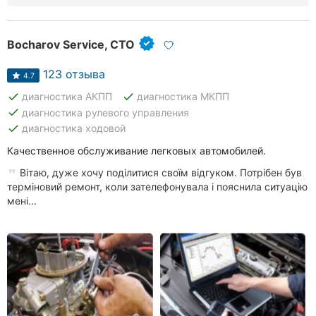
Хмельницкий
Bocharov Service, СТО
Ровно
123 отзыва
Одесса
4.7
done
done
диагностика АКПП
диагностика МКПП
Киев
done
диагностика рулевого управления
done
диагностика ходовой
Харьков
Качественное обслуживание легковых автомобилей.
Запорожье
Вітаю, дуже хочу поділитися своїм відгуком. Потрібен був
терміновий ремонт, коли зателефонувала і пояснила ситуацію
Днепр
мені...
Львов
Кривой
Рог
Николаев