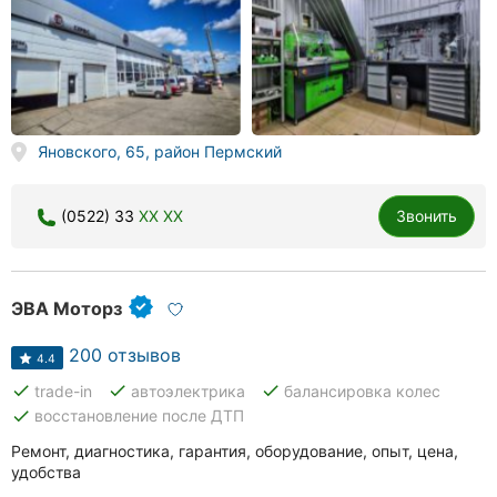
Яновского, 65, район Пермский
(0522) 33
XX XX
Звонить
ЭВА Моторз
200 отзывов
4.4
done
done
done
trade-in
автоэлектрика
балансировка колес
done
восстановление после ДТП
Ремонт, диагностика, гарантия, оборудование, опыт, цена,
удобства