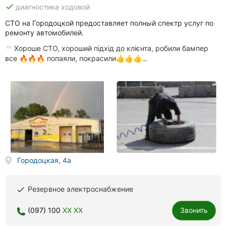
done
диагностика ходовой
СТО на Городоцкой предоставляет полный спектр услуг по
ремонту автомобилей.
Хороше СТО, хороший підхід до клієнта, робили бампер
все 🔥🔥🔥 попаяли, покрасили👍👍👍…
Городоцкая, 4а
Резервное электроснабжение
done
(097) 100
XX XX
Звонить