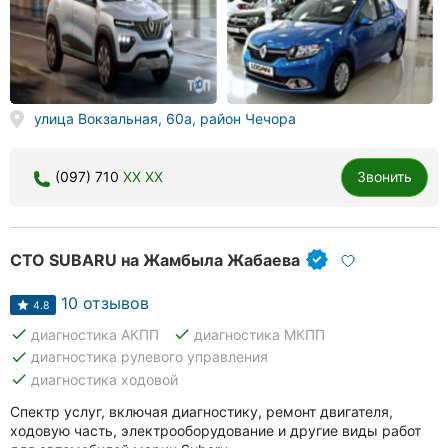
улица Вокзальная, 60а, район Чечора
(097) 710
XX XX
Звонить
СТО SUBARU на Жамбыла Жабаева
10 отзывов
4.8
done
done
диагностика АКПП
диагностика МКПП
done
диагностика рулевого управления
done
диагностика ходовой
Спектр услуг, включая диагностику, ремонт двигателя,
ходовую часть, электрооборудование и другие виды работ