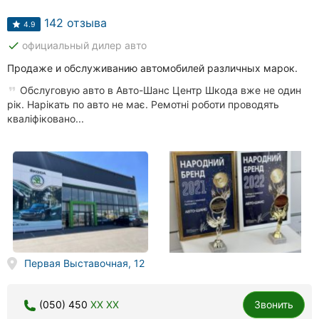
Автошколы
142 отзыва
4.9
Рестораны
done
официальный дилер авто
Все
Продаже и обслуживанию автомобилей различных марок.
рубрики
Обслуговую авто в Авто-Шанс Центр Шкода вже не один
рік. Нарікать по авто не має. Ремотні роботи проводять
кваліфіковано...
Все
города:
Кропивницкий
Винница
Первая Выставочная, 12
Житомир
Тернополь
(050) 450
XX XX
Звонить