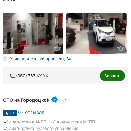
Университетский проспект, 3а
(050) 767
XX XX
Звонить
СТО на Городоцкой
67 отзывов
4.4
done
done
диагностика АКПП
диагностика МКПП
done
диагностика рулевого управления