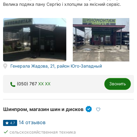
Велика подяка пану Сергію і хлопцям за якісний сервіс.
Генерала Жадова, 21, район Юго-Западный
(050) 767
XX XX
Звонить
Шинпром, магазин шин и дисков
14 отзывов
4.7
done
сельскохозяйственная техника