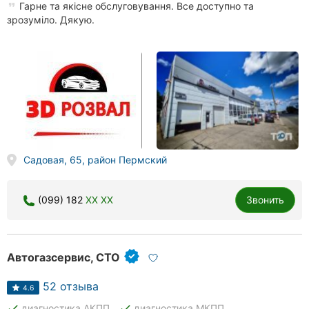
Гарне та якісне обслуговування. Все доступно та
зрозуміло. Дякую.
Садовая, 65, район Пермский
(099) 182
XX XX
Звонить
Автогазсервис, СТО
52 отзыва
4.6
done
done
диагностика АКПП
диагностика МКПП