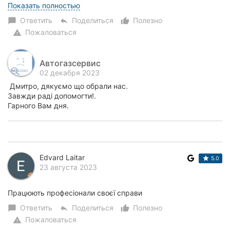
проблему...
Показать полностью
Ответить
Поделиться
Полезно
chat_bubble
reply
thumb_up_alt
Пожаловаться
warning
Автогазсервис
02 декабря 2023
Дмитро, дякуємо що обрали нас.
Завжди раді допомогти!.
Гарного Вам дня.
Edvard Laitar
5.0
23 августа 2023
Працюють професіонали своєї справи
Ответить
Поделиться
Полезно
chat_bubble
reply
thumb_up_alt
Пожаловаться
warning