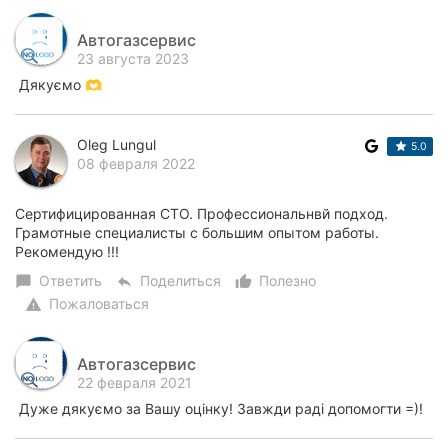
Автогазсервис
23 августа 2023
Дякуємо 🫶
Oleg Lungul
5.0
08 февраля 2022
Сертифицированная СТО. Профессиональнвй подход.
Грамотные специалисты с большим опытом работы.
Рекомендую !!!
Ответить
Поделиться
Полезно
chat_bubble
reply
thumb_up_alt
Пожаловаться
warning
Автогазсервис
22 февраля 2021
Дуже дякуємо за Вашу оцінку! Завжди раді допомогти =)!