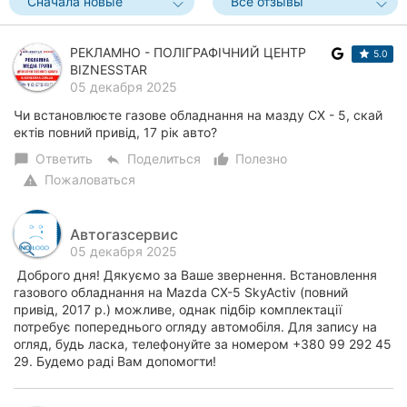
Сначала новые
Все отзывы
РЕКЛАМНО - ПОЛІГРАФІЧНИЙ ЦЕНТР
5.0
BIZNESSTAR
05 декабря 2025
Чи встановлюєте газове обладнання на мазду СХ - 5, скай
ектів повний привід, 17 рік авто?
Ответить
Поделиться
Полезно
chat_bubble
reply
thumb_up_alt
Пожаловаться
warning
Автогазсервис
05 декабря 2025
Доброго дня! Дякуємо за Ваше звернення. Встановлення
газового обладнання на Mazda CX-5 SkyActiv (повний
привід, 2017 р.) можливе, однак підбір комплектації
потребує попереднього огляду автомобіля. Для запису на
огляд, будь ласка, телефонуйте за номером +380 99 292 45
29. Будемо раді Вам допомогти!