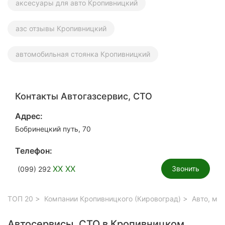
аксесуары для авто Кропивницкий
азс отзывы Кропивницкий
автомобильная стоянка Кропивницкий
Контакты Автогазсервис, СТО
Адрес:
Бобринецкий путь, 70
Телефон:
XX XX
Звонить
(099) 292
ТОП 20
Компании Кропивницкого (Кировоград)
Авто, мо
Автосервисы, СТО в Кропивницком