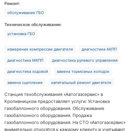
Ремонт:
Хмельницкий
обслуживание ГБО
Ровно
Техническое обслуживание:
Одесса
установка ГБО
Киев
измерение компрессии двигателя
диагностика АКПП
Харьков
диагностика МКПП
диагностика рулевого управления
Запорожье
диагностика ходовой
замена тормозных колодок
Днепр
замена сцепления
капитальный ремонт двигателя
Львов
Станция техобслуживания «Автогазсервис» в
Кропивницком предоставляет услуги: Установка
Кривой
газобаллонного оборудования. Обслуживание
Рог
газобаллонного оборудования. Продажа
газобаллонного оборудования. На СТО «Автогазсервис»
Николаев
внимательно относятся к каждому клиенту и учитывают