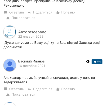
своє діло, повірте, провірила на власному досвіді.
Рекомендую
Ответить
Поделиться
Полезно
chat_bubble
reply
thumb_up_alt
Пожаловаться
warning
Автогазсервис
22 января 2022
Дуже дякуємо за Вашу оцінку та Ваш відгук! Завжди раді
допомогти!
Василий Иванов
5.0
16 декабря 2021
Александр - самый лучший специалист, долго у него не
задерживался.
Ответить
Поделиться
Полезно
chat_bubble
reply
thumb_up_alt
Пожаловаться
warning