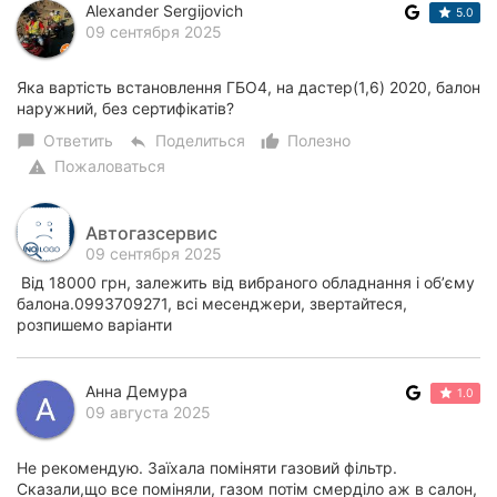
Alexander Sergijovich
5.0
09 сентября 2025
Яка вартість встановлення ГБО4, на дастер(1,6) 2020, балон
наружний, без сертифікатів?
Ответить
Поделиться
Полезно
chat_bubble
reply
thumb_up_alt
Пожаловаться
warning
Автогазсервис
09 сентября 2025
Від 18000 грн, залежить від вибраного обладнання і обʼєму
балона.0993709271, всі месенджери, звертайтеся,
розпишемо варіанти
Анна Демура
1.0
09 августа 2025
Не рекомендую. Заїхала поміняти газовий фільтр.
Сказали,що все поміняли, газом потім смерділо аж в салон,