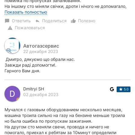
помилка по пропусках запалювання.
На іншому сто міняли свічки, дроти і нічого не допомагало,
приїхав до хлопців за 10 хвилин визначили пробле...
Показать полностью
Ответить
Поделиться
Полезно
chat_bubble
reply
thumb_up_alt
Пожаловаться
warning
Автогазсервис
22 декабря 2023
Дмитро, дякуємо що обрали нас.
Завжди раді допомогти!.
Гарного Вам дня.
Dmitryi SH
5.0
02 декабря 2023
Мучался с газовым оборудованием несколько месяцев,
машина троила сильно на газу на бензине меньше троила
но была ошибка по пропускам зажигания.
На другом сто меняли свечи, провода и ничего не
помогало, приехал к ребятам за 10минут определили