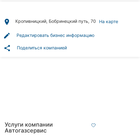
Автошколы
Рестораны
place
Кропивницкий, Бобринецкий путь, 70
На карте
Все
edit
Редактировать бизнес информацию
рубрики
share
Поделиться компанией
Все
города:
Кропивницкий
Винница
Житомир
Услуги компании
Автогазсервис
Тернополь