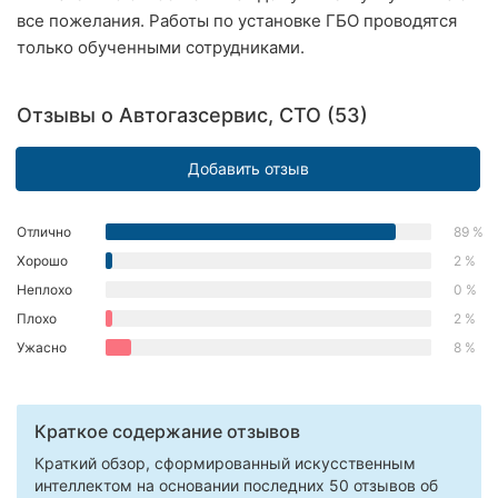
все пожелания. Работы по установке ГБО проводятся
Херсон
только обученными сотрудниками.
Полтава
Отзывы о Автогазсервис, СТО (53)
Чернигов
Черкассы
Добавить отзыв
Черновцы
Отлично
89 %
Хорошо
2 %
Сумы
Неплохо
0 %
Ивано-
Плохо
2 %
Франковск
Ужасно
8 %
Луцк
Ужгород
Краткое содержание отзывов
Краткий обзор, сформированный искусственным
Карпаты
интеллектом на основании последних 50 отзывов об