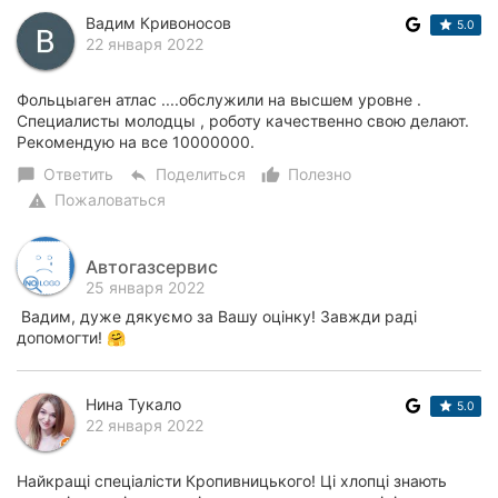
Вадим Кривоносов
5.0
22 января 2022
Фольцыаген атлас ....обслужили на высшем уровне .
Специалисты молодцы , роботу качественно свою делают.
Рекомендую на все 10000000.
Ответить
Поделиться
Полезно
chat_bubble
reply
thumb_up_alt
Пожаловаться
warning
Автогазсервис
25 января 2022
Вадим, дуже дякуємо за Вашу оцінку! Завжди раді
допомогти! 🤗
Нина Тукало
5.0
22 января 2022
Найкращі спеціалісти Кропивницького! Ці хлопці знають