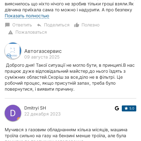
вияснилось що ніхто нічого не зробив тільки гроші взяли.Як
дівчина приїхала сама то можно і надурити. А про безпеку
клієнтів ніхто не думає. Гол...
Показать полностью
Ответить
Поделиться
Полезно
chat_bubble
reply
thumb_up_alt
Пожаловаться
warning
Автогазсервис
09 августа 2025
Доброго дня! Такої ситуації не могло бути, в принципі.В нас
працює дуже відповідальний майстер,до нього їздять з
суміжних областей.Скоріш за все,діло не в фільтрі. Це
робочий процес, якщо присутній запах, треба було
повернутися, і виявити причину.
Dmitryi SH
5.0
22 декабря 2023
Мучився з газовим обладнанням кілька місяців, машина
троїла сильно на газу на бензині менше троїла, але була