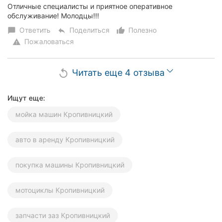
Отличные специалисты и приятное оперативное
обслуживание! Молодцы!!!
Ответить
Поделиться
Полезно
chat_bubble
reply
thumb_up_alt
Пожаловаться
warning
Читать еще 4 отзыва
replay
Ищут еще:
мойка машин Кропивницкий
авто в аренду Кропивницкий
покупка машины Кропивницкий
мотоциклы Кропивницкий
запчасти заз Кропивницкий