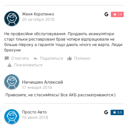
Женя Коротенко
1.0
20 октября 2018
Не професійне обслуговування. Продають акамулятори
старі тільки реставровані брав чотири відпрацювали не
більше півроку а гарантія тощо дають нічого не варта. Люди
брехуни
Ответить
Поделиться
Полезно
chat_bubble
reply
thumb_up_alt
Пожаловаться
warning
Ничишин Алексей
17 января 2019
Привозите, не стесняйтесь! Все АКБ рассматриваются:)
Просто Авто
5.0
10 июня 2018