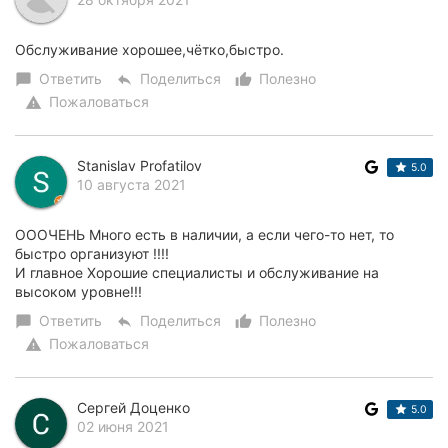
Обслуживание хорошее,чётко,быстро.
Ответить
Поделиться
Полезно
chat_bubble
reply
thumb_up_alt
Пожаловаться
warning
Stanislav Profatilov
5.0
10 августа 2021
ОООЧЕНЬ Много есть в наличии, а если чего-то нет, то
быстро организуют !!!!
И главное Хорошие специалисты и обслуживание на
высоком уровне!!!
Ответить
Поделиться
Полезно
chat_bubble
reply
thumb_up_alt
Пожаловаться
warning
Сергей Доценко
5.0
02 июня 2021