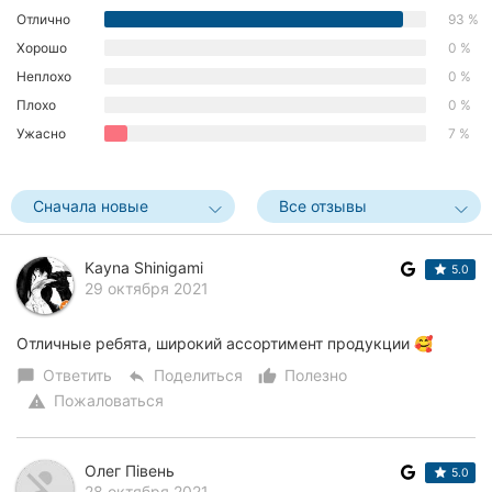
Отлично
93 %
Херсон
Хорошо
0 %
Полтава
Неплохо
0 %
Плохо
0 %
Чернигов
Ужасно
7 %
Черкассы
Сначала новые
Все отзывы
Черновцы
Сумы
Kayna Shinigami
5.0
29 октября 2021
Ивано-
Франковск
Отличные ребята, широкий ассортимент продукции 🥰
Луцк
Ответить
Поделиться
Полезно
chat_bubble
reply
thumb_up_alt
Пожаловаться
warning
Ужгород
Карпаты
Олег Півень
5.0
28 октября 2021