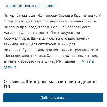
Хмельницкий
сельскохозяйственная техника
Ровно
Интернет-магазин «Шинпром» (склад в Кропивницком)
специализируется на продаже качественных шин от
Одесса
мировых производителей. Большой ассортимент
магазина удовлетворит любого покупателя:
Киев
Аккумаляторы. Шины для сельскохозяйственной
техники. Шины для автобусов. Шины для
Харьков
микроавтобусов. Шины для легковых и грузовых авто.
Шины для спецтехники. Здесь представлены летние,
Запорожье
зимние и всесезонные шины, МРТ шины ...
Читать
Днепр
дальше
Львов
Отзывы о Шинпром, магазин шин и дисков
(14)
Кривой
Рог
Добавить отзыв
Николаев