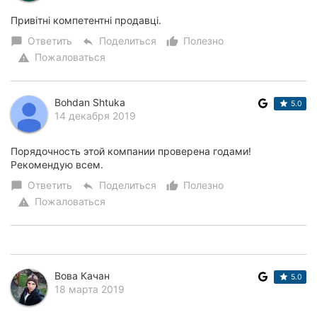
Привітні компетентні продавці.
Ответить
Поделиться
Полезно
chat_bubble
reply
thumb_up_alt
Пожаловаться
warning
Bohdan Shtuka
5.0
14 декабря 2019
Порядочность этой компании проверена годами!
Рекомендую всем.
Ответить
Поделиться
Полезно
chat_bubble
reply
thumb_up_alt
Пожаловаться
warning
Вова Качан
5.0
18 марта 2019