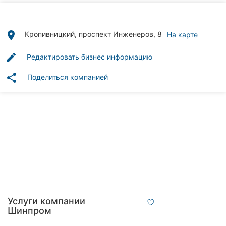
Автошколы
Рестораны
place
Кропивницкий, проспект Инженеров, 8
На карте
Все
edit
Редактировать бизнес информацию
рубрики
share
Поделиться компанией
Все
города:
Кропивницкий
Винница
Житомир
Услуги компании
Шинпром
Тернополь