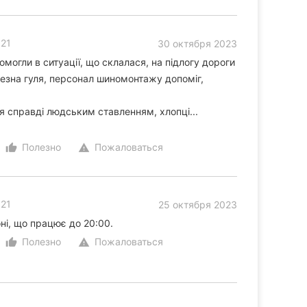
 21
30 октября 2023
огли в ситуації, що склалася, на підлогу дороги
езна гуля, персонал шиномонтажу допоміг,
 справді людським ставленням, хлопці...
Полезно
Пожаловаться
thumb_up_alt
warning
 21
25 октября 2023
ні, що працює до 20:00.
Полезно
Пожаловаться
thumb_up_alt
warning