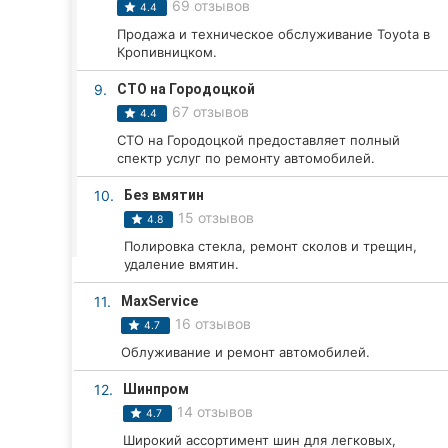
Харьков
69 отзывов
4.4
Продажа и техническое обслуживание Toyota в
Запорожье
Кропивницком.
Днепр
9.
СТО на Городоцкой
67 отзывов
4.4
Львов
СТО на Городоцкой предоставляет полный
спектр услуг по ремонту автомобилей.
Кривой Рог
10.
Без вмятин
15 отзывов
Николаев
4.8
Полировка стекла, ремонт сколов и трещин,
Херсон
удаление вмятин.
11.
MaxService
Полтава
16 отзывов
4.7
Чернигов
Облуживание и ремонт автомобилей.
12.
Шинпром
Черкассы
14 отзывов
4.7
Черновцы
Широкий ассортимент шин для легковых,