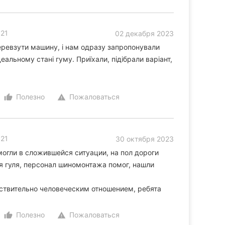
 21
02 декабря 2023
еревзути машину, і нам одразу запропонували
деальному стані гуму. Приїхали, підібрали варіант,
Полезно
Пожаловаться
thumb_up_alt
warning
 21
30 октября 2023
огли в сложившейся ситуации, на пол дороги
я гуля, персонал шиномонтажа помог, нашли
ствительно человеческим отношением, ребята
Полезно
Пожаловаться
thumb_up_alt
warning