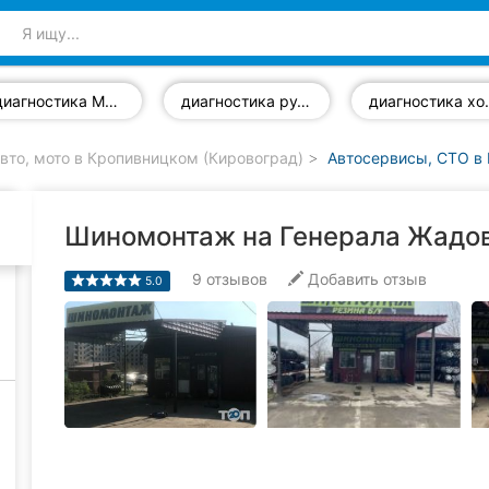
диагностика МКПП
диагностика рулевого управления
диагно
вто, мото в Кропивницком (Кировоград)
Автосервисы, СТО в
Шиномонтаж на Генерала Жадо
9
отзывов
Добавить отзыв
5.0