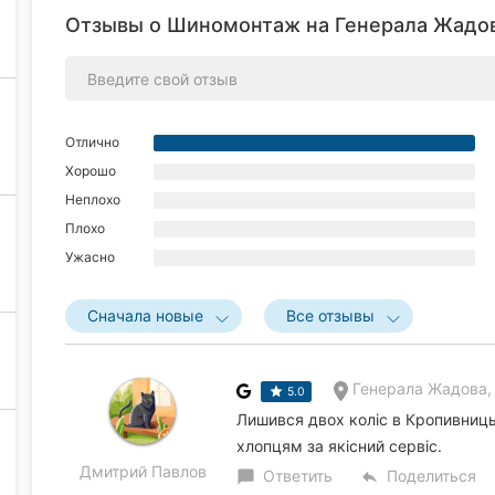
Отзывы о Шиномонтаж на Генерала Жадов
Отлично
Хорошо
Неплохо
Плохо
Ужасно
Сначала новые
Все отзывы
Генерала Жадова,
5.0
Лишився двох коліс в Кропивниць
хлопцям за якісний сервіс.
Дмитрий Павлов
Ответить
Поделиться
chat_bubble
reply