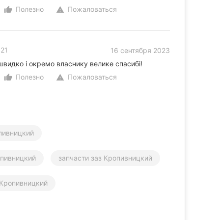
Полезно
Пожаловаться
thumb_up_alt
warning
 21
16 сентября 2023
швидко і окремо власнику велике спасибі!
Полезно
Пожаловаться
thumb_up_alt
warning
пивницкий
пивницкий
запчасти заз Кропивницкий
 Кропивницкий