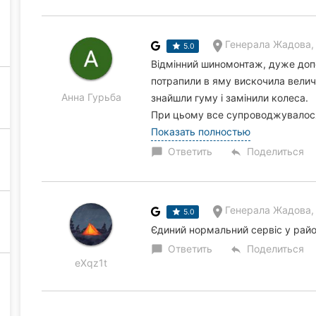
Генерала Жадова,
5.0
Відмінний шиномонтаж, дуже допом
потрапили в яму вискочила велич
Анна Гурьба
знайшли гуму і замінили колеса.
При цьому все супроводжувалося
Показать полностью
Ответить
Поделиться
chat_bubble
reply
Генерала Жадова,
5.0
Єдиний нормальний сервіс у райо
Ответить
Поделиться
chat_bubble
reply
eXqz1t