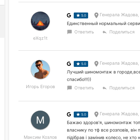
Генерала Жадова,
5.0
Единственный нормальный сервис
Ответить
Поделиться
chat_bubble
reply
eXqz1t
Генерала Жадова,
5.0
Лучший шиномонтаж в городе,все
спасибо!!!))
Игорь Егоров
Ответить
Поделиться
chat_bubble
reply
Генерала Жадова,
5.0
Бажаю здоров'я, шиномонтаж топ, 
власнику по тф все розповів, він
Максим Козлов
підібрав і замінив колесо, не хто 