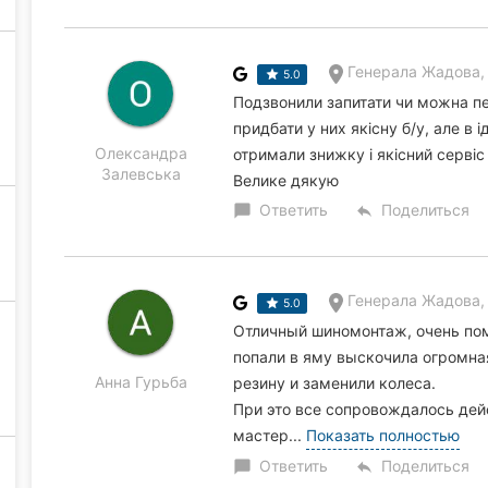
Генерала Жадова,
5.0
Подзвонили запитати чи можна п
придбати у них якісну б/у, але в і
Олександра
отримали знижку і якісний сервіс
Залевська
Велике дякую
Ответить
Поделиться
chat_bubble
reply
Генерала Жадова,
5.0
Отличный шиномонтаж, очень пом
попали в яму выскочила огромна
Анна Гурьба
резину и заменили колеса.
При это все сопровождалось дей
мастер...
Показать полностью
Ответить
Поделиться
chat_bubble
reply