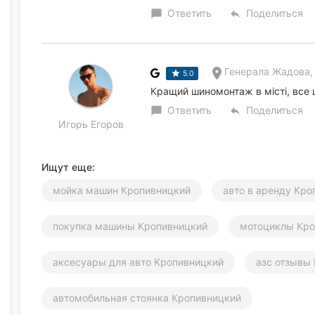
Ответить
Поделиться
chat_bubble
reply
Генерала Жадова,
5.0
Кращий шиномонтаж в місті, все 
Ответить
Поделиться
chat_bubble
reply
Игорь Егоров
Ищут еще:
мойка машин Кропивницкий
авто в аренду Кро
покупка машины Кропивницкий
мотоциклы Кро
аксесуары для авто Кропивницкий
азс отзывы
автомобильная стоянка Кропивницкий