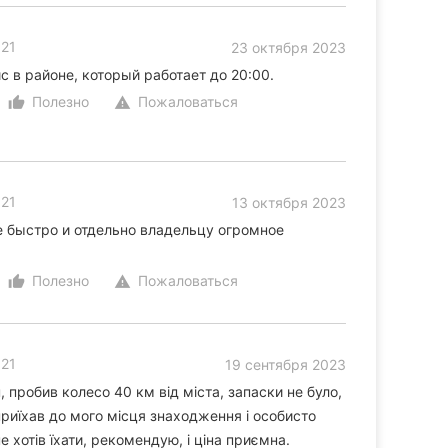
 21
23 октября 2023
 в районе, который работает до 20:00.
Полезно
Пожаловаться
thumb_up_alt
warning
 21
13 октября 2023
 быстро и отдельно владельцу огромное
Полезно
Пожаловаться
thumb_up_alt
warning
 21
19 сентября 2023
пробив колесо 40 км від міста, запаски не було,
 приїхав до мого місця знаходження і особисто
не хотів їхати, рекомендую, і ціна приємна.