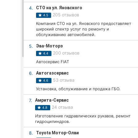
4.
СТО на ул. Яновского
205 отзывов
4.5
Все города:
Компания СТО на ул. Яновского предоставляет
широкий спектр услуг по ремонту и
Кропивницкий
обслуживанию автомобилей.
5.
Эва-Моторз
Винница
200 отзывов
4.4
Житомир
Автосервис FIAT
Тернополь
6.
Автогазсервис
53 отзыва
4.6
Хмельницкий
Установка, обслуживание и продажа ГБО.
Ровно
7.
Амрита-Сервис
24 отзыва
4.8
Одесса
Изготовление гидравлических рукавов, ремонт
гидроцилиндров.
Киев
8.
Toyota Мотор-Олви