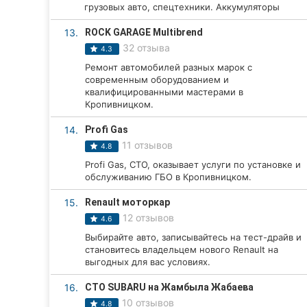
грузовых авто, спецтехники. Аккумуляторы
Сумы
13.
ROCK GARAGE Multibrend
32 отзыва
Ивано-Франковск
4.3
Ремонт автомобилей разных марок с
Луцк
современным оборудованием и
квалифицированными мастерами в
Кропивницком.
Ужгород
14.
Profi Gas
Карпаты
11 отзывов
4.8
Profi Gas, СТО, оказывает услуги по установке и
обслуживанию ГБО в Кропивницком.
15.
Renault моторкар
12 отзывов
4.6
Выбирайте авто, записывайтесь на тест-драйв и
становитесь владельцем нового Renault на
выгодных для вас условиях.
16.
СТО SUBARU на Жамбыла Жабаева
10 отзывов
4.8