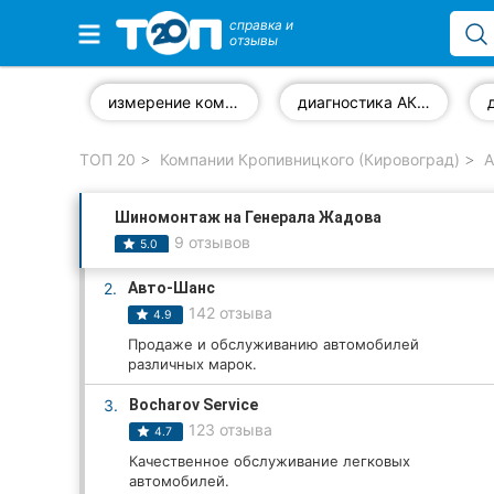
справка и
отзывы
Избранные компании
измерение компрессии двигателя
диагностика АКПП
ТОП 20
Компании Кропивницкого (Кировоград)
А
Популярные рубрики:
Шиномонтаж на Генерала Жадова
Стоматологии
9 отзывов
5.0
Частные клиники
2.
Авто-Шанс
142 отзыва
4.9
Ветеринарные клиники
Продаже и обслуживанию автомобилей
различных марок.
Автошколы
3.
Bocharov Service
Рестораны
123 отзыва
4.7
Качественное обслуживание легковых
Все рубрики
автомобилей.