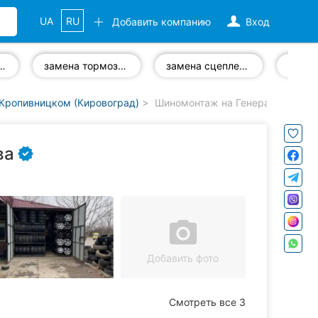
UA
RU
Добавить компанию
Вход
стика ходовой
замена тормозных колодок
замена сцепления
 Кропивницком (Кировоград)
Шиномонтаж на Генерала Жадов
ва
camera_alt
Добавить фото
Смотреть все 3