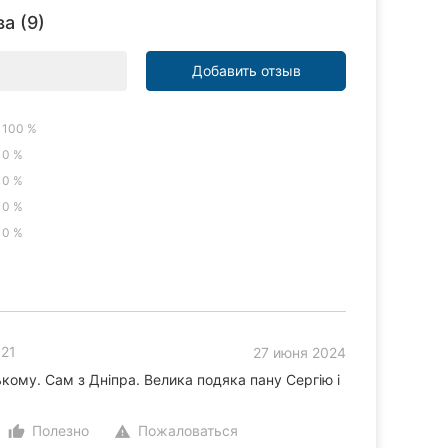
а (9)
Добавить отзыв
100 %
0 %
0 %
0 %
0 %
 21
27 июня 2024
кому. Сам з Дніпра. Велика подяка пану Сергію і
Полезно
Пожаловаться
thumb_up_alt
warning