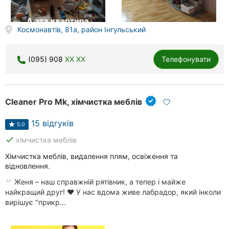
Херсон
Космонавтів, 81а, район Інгульський
Полтава
Чернігів
(095) 908
XX XX
Телефонувати
Черкаси
Чернівці
Cleaner Pro Mk, хімчистка меблів
Суми
15 відгуків
5.0
done
хімчистка меблів
Івано-
Франківськ
Хімчистка меблів, видалення плям, освіження та
відновлення.
Луцьк
Женя – наш справжній рятівник, а тепер і майже
найкращий друг! ❤️ У нас вдома живе лабрадор, який інколи
Ужгород
вирішує "прикр...