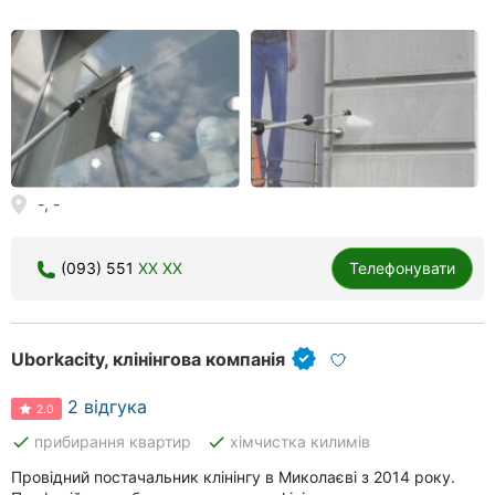
-, -
(093) 551
XX XX
Телефонувати
Uborkacity, клінінгова компанія
2 відгука
2.0
done
done
прибирання квартир
хімчистка килимів
Провідний постачальник клінінгу в Миколаєві з 2014 року.