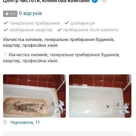
Центр чистоти, клінінгова компанія
0 відгуків
0.0
done
done
Генеральне прибирання
дезінфекція
done
done
прибирання квартир
прибирання після ремонту
Хімчистка килимів, генеральне прибирання будинків,
квартир, професійна хімія.
Хімчистка килимів, генеральне прибирання будинків,
квартир, професійна хімія.
Чорновола, 11