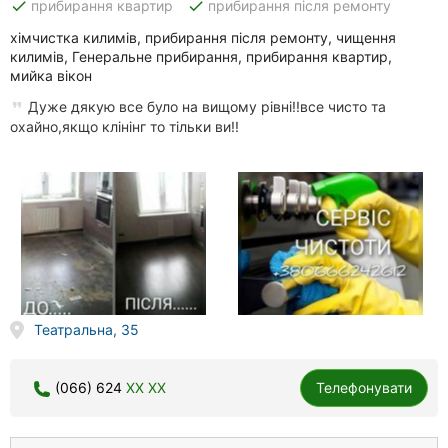
done
done
прибирання квартир
прибирання після ремонту
хімчистка килимів, прибирання після ремонту, чищення
килимів, Генеральне прибирання, прибирання квартир,
мийка вікон
Дуже дякую все було на вищому рівні!!все чисто та
охайно,якщо клінінг то тільки ви!!
Театральна, 35
(066) 624
XX XX
Телефонувати