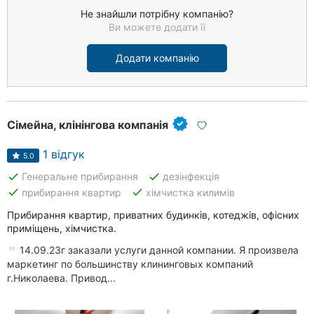
Не знайшли потрібну компанію?
Ви можете додати її
Додати компанію
Сімейна, клінінгова компанія
1 відгук
5.0
done
done
Генеральне прибирання
дезінфекція
done
done
прибирання квартир
хімчистка килимів
Прибирання квартир, приватних будинків, котеджів, офісних
приміщень, хімчистка.
14.09.23г заказали услуги данной компании. Я произвела
маркетинг по большинству клининговых компаний
г.Николаева. Привод...