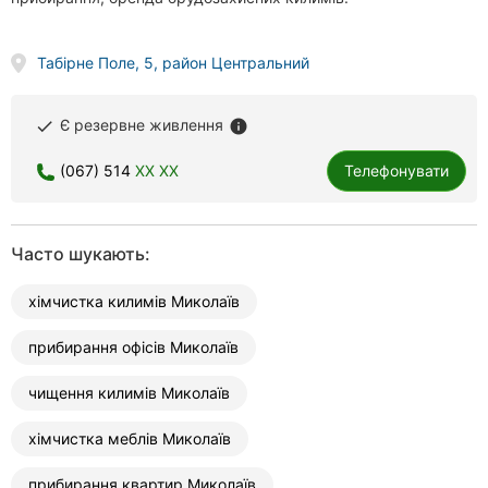
Табірне Поле, 5, район Центральний
Є резервне живлення
done
info
(067) 514
XX XX
Телефонувати
Часто шукають:
хімчистка килимів Миколаїв
прибирання офісів Миколаїв
чищення килимів Миколаїв
хімчистка меблів Миколаїв
прибирання квартир Миколаїв