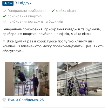
Автошколи
31 відгук
5.0
done
done
Генеральне прибирання
мийка вікон
Ресторани
done
прибирання квартир
done
прибирання котеджів та будинків
Всі
рубрики
Генеральне прибирання, прибирання котеджів та будинків,
прибирання квартир, прибирання офісів, мийка вікон
Вже другий раз я користуюсь послугою клінінгу цієї
компанії, з впевненістю можу порекомендувати. Ціна, якість
обслуговув...
Всі
міста:
Миколаїв
Вінниця
Житомир
Вул. 3 Слобідська, 28
Тернопіль