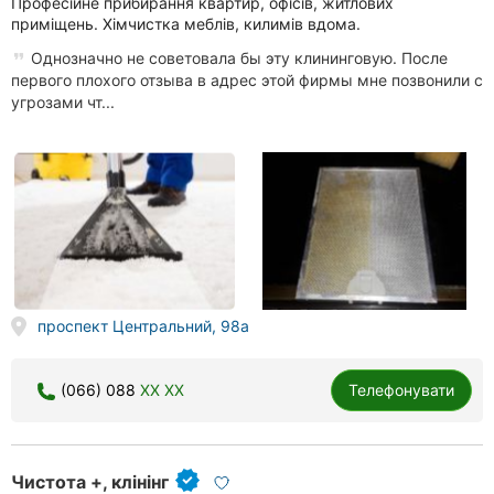
Професійне прибирання квартир, офісів, житлових
приміщень. Хімчистка меблів, килимів вдома.
Однозначно не советовала бы эту клининговую. После
первого плохого отзыва в адрес этой фирмы мне позвонили с
угрозами чт...
проспект Центральний, 98а
(066) 088
XX XX
Телефонувати
Чистота +, клінінг