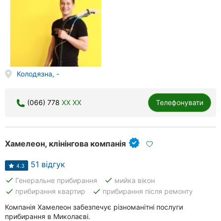
Колодязна, -
(066) 778
XX XX
Телефонувати
Хамелеон, клінінгова компанія
51 відгук
4.3
done
done
Генеральне прибирання
мийка вікон
done
done
прибирання квартир
прибирання після ремонту
Компанія Хамелеон забезпечує різноманітні послуги
прибирання в Миколаєві.