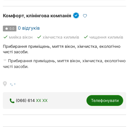
Комфорт, клінінгова компанія
0 відгуків
0.0
done
done
done
мийка вікон
хімчистка килимів
чищення килимів
Прибирання приміщень, миття вікон, хімчистка, екологічно
чисті засоби.
Прибирання приміщень, миття вікон, хімчистка, екологічно
чисті засоби.
-, -
(066) 614
XX XX
Телефонувати