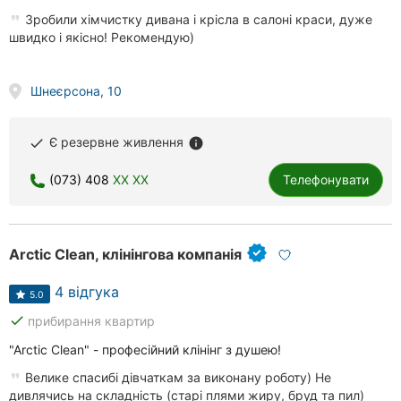
Зробили хімчистку дивана і крісла в салоні краси, дуже
швидко і якісно! Рекомендую)
Шнеєрсона, 10
Є резервне живлення
done
info
(073) 408
XX XX
Телефонувати
Arctic Clean, клінінгова компанія
4 відгука
5.0
done
прибирання квартир
"Arctic Clean" - професійний клінінг з душею!
Велике спасибі дівчаткам за виконану роботу) Не
дивлячись на складність (старі плями жиру, бруд та пил)