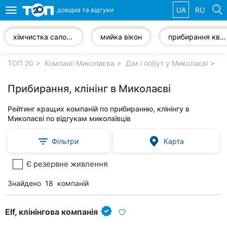
UA
RU
довідка та
відгуки
Toggle
navigation
хімчистка салону
мийка вікон
прибирання квартир
Обрані
компанії
ТОП 20
Компанії Миколаєва
Дім і побут у Миколаєві
Пр
Прибирання, клінінг в Миколаєві
Рейтинг кращих компаній по прибиранню, клінінгу в
Популярні
Миколаєві по відгукам миколаївців
рубрики:
Фільтри
Карта
Ветеринарні
клініки
Є резервне живлення
Стоматології
Знайдено
18
компаній
Приватні
клініки
Elf, клінінгова компанія