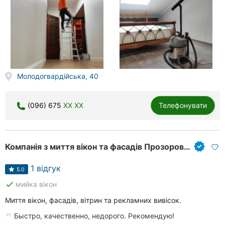
Молодогвардійська, 40
(096) 675
XX XX
Телефонувати
Компанія з миття вікон та фасадів Прозорова Андрія Михайловича
1 відгук
5.0
done
мийка вікон
Миття вікон, фасадів, вітрин та рекламних вивісок.
Быстро, качественно, недорого. Рекомендую!