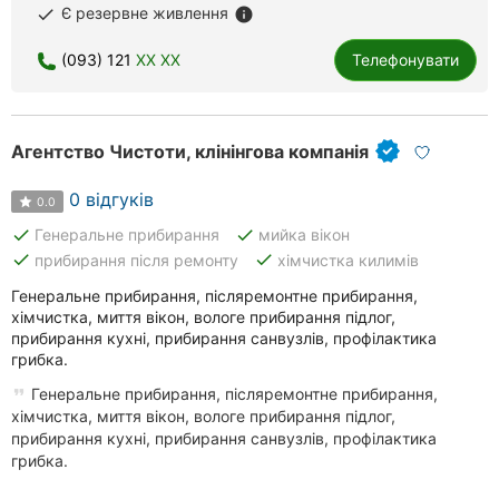
Є резервне живлення
done
info
(093) 121
XX XX
Телефонувати
Агентство Чистоти, клінінгова компанія
0 відгуків
0.0
done
done
Генеральне прибирання
мийка вікон
done
done
прибирання після ремонту
хімчистка килимів
Генеральне прибирання, післяремонтне прибирання,
хімчистка, миття вікон, вологе прибирання підлог,
прибирання кухні, прибирання санвузлів, профілактика
грибка.
Генеральне прибирання, післяремонтне прибирання,
хімчистка, миття вікон, вологе прибирання підлог,
прибирання кухні, прибирання санвузлів, профілактика
грибка.