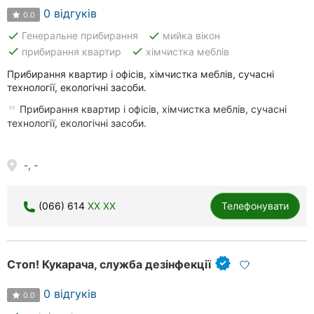
0 відгуків
0.0
done
done
Генеральне прибирання
мийка вікон
done
done
прибирання квартир
хімчистка меблів
Прибирання квартир і офісів, хімчистка меблів, сучасні
технології, екологічні засоби.
Прибирання квартир і офісів, хімчистка меблів, сучасні
технології, екологічні засоби.
-, -
(066) 614
XX XX
Телефонувати
Стоп! Кукарача, служба дезінфекції
0 відгуків
0.0