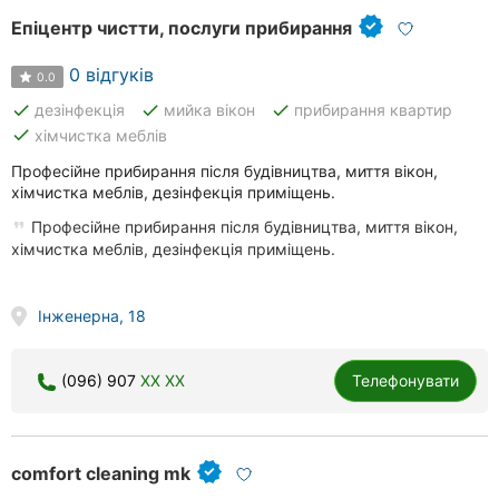
Епіцентр чистти, послуги прибирання
0 відгуків
0.0
done
done
done
дезінфекція
мийка вікон
прибирання квартир
done
хімчистка меблів
Професійне прибирання після будівництва, миття вікон,
хімчистка меблів, дезінфекція приміщень.
Професійне прибирання після будівництва, миття вікон,
хімчистка меблів, дезінфекція приміщень.
Інженерна, 18
(096) 907
XX XX
Телефонувати
comfort cleaning mk