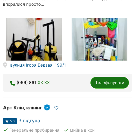
впоралися просто...
вулиця Ігоря Бедзая, 199/1
(066) 861
XX XX
Телефонувати
Арт Клін, клінінг
3 відгука
5.0
done
done
Генеральне прибирання
мийка вікон