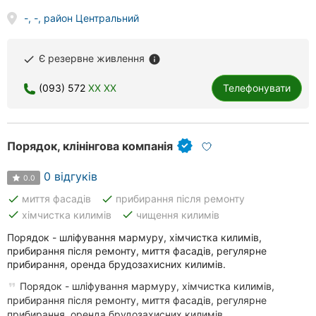
-, -, район Центральний
Є резервне живлення
done
info
(093) 572
XX XX
Телефонувати
Порядок, клінінгова компанія
0 відгуків
0.0
done
done
миття фасадів
прибирання після ремонту
done
done
хімчистка килимів
чищення килимів
Порядок - шліфування мармуру, хімчистка килимів,
прибирання після ремонту, миття фасадів, регулярне
прибирання, оренда брудозахисних килимів.
Порядок - шліфування мармуру, хімчистка килимів,
прибирання після ремонту, миття фасадів, регулярне
прибирання, оренда брудозахисних килимів.