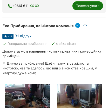
Хмельницький
(066) 611
XX XX
Телефонувати
Рівне
Еко Прибирання, клінінгова компанія
Одеса
31 відгук
Кропивницький
4.8
done
done
Генеральне прибирання
мийка вікон
Київ
Допомагаємо в наведенні чистоти приватних і комерційних
приміщень.
Харків
Дякую за прибирання! Шафи пахнуть свіжістю та
Запоріжжя
чистотою, навіть здалось, що вид з вікон став кращим, у
квартирі дуже комф...
Дніпро
Львів
Кривий
Ріг