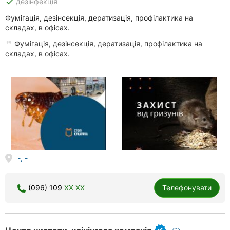
done
дезінфекція
Фумігація, дезінсекція, дератизація, профілактика на
складах, в офісах.
Фумігація, дезінсекція, дератизація, профілактика на
складах, в офісах.
-, -
(096) 109
XX XX
Телефонувати