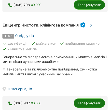
(066) 708
XX XX
Телефонувати
Епіцентр Чистоти, клінінгова компанія
0 відгуків
0.0
done
done
done
дезінфекція
мийка вікон
прибирання квартир
done
хімчистка меблів
Генеральне та післяремонтне прибирання, хімчистка меблів і
миття вікон сучасними засобами.
Генеральне та післяремонтне прибирання, хімчистка
меблів і миття вікон сучасними засобами.
Інженерна, 18
(096) 907
XX XX
Телефонувати