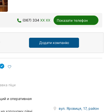
(067) 334
XX XX
Показати телефон
Додати компанію
авка піци
ций и оперативная
вул. Яровиця, 17, район
на хорошому рівні,