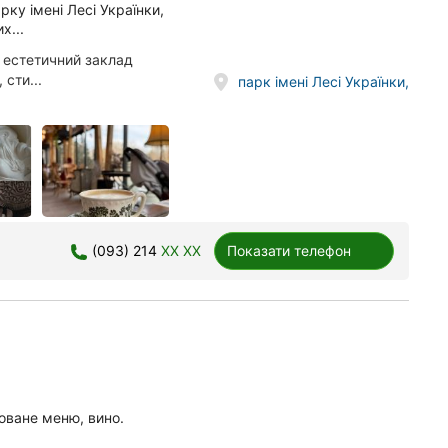
ку імені Лесі Українки,
х...
 естетичний заклад
сти...
парк імені Лесі Українки,
(093) 214
XX XX
Показати телефон
соване меню, вино.