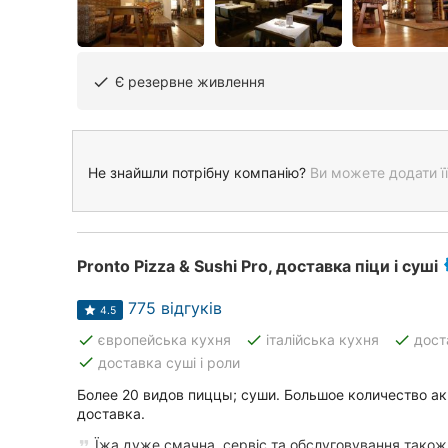
Є резервне живлення
done
Не знайшли потрібну компанію?
Ви можете додати її
Pronto Pizza & Sushi Pro, доставка піци і суші
775 відгуків
4.5
done
done
done
європейська кухня
італійська кухня
дост
done
доставка суші і роли
Более 20 видов пиццы; суши. Большое количество ак
доставка.
Їжа дуже смачна, сервіс та обслуговування також 