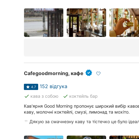
Cafegoodmorning, кафе
152 відгука
4.7
done
done
кава з собою
коктейль бар
Кав'ярня Good Morning пропонує широкий вибір кавов
каву, молочні коктейлі, смузі, лимонад та мохіто.
Дякую за смачнезну каву та тістечко це було ідеа