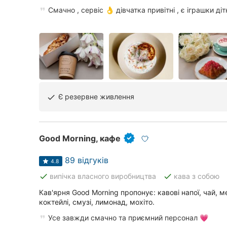
Смачно , сервіс 👌 дівчатка привітні , є іграшки ді
Чернівці
Суми
Івано-Франківськ
Ужгород
Є резервне живлення
done
Карпати
Good Morning, кафе
89 відгуків
4.8
done
done
випічка власного виробництва
кава з собою
Кав'ярня Good Morning пропонує: кавові напої, чай, м
коктейлі, смузі, лимонад, мохіто.
Усе завжди смачно та приємний персонал 💗