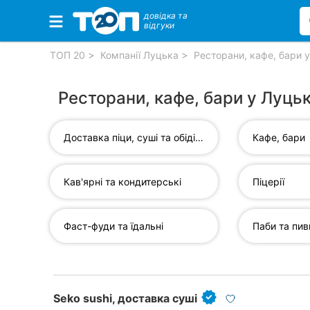
довідка та
відгуки
Обрані компанії
ТОП 20
Компанії Луцька
Ресторани, кафе, бари 
Ресторани, кафе, бари у Луць
Популярні рубрики:
Доставка піци, суші та обідів...
Кафе, бари
Ветеринарні клініки
Стоматології
Кав'ярні та кондитерські
Піцерії
Приватні клініки
Фаст-фуди та їдальні
Паби та пив
Автошколи
Ресторани
Всі рубрики
Seko sushi, доставка суші