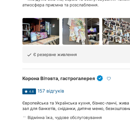
атмосфера приємна та розслаблення.
Є резервне живлення
done
Корона Вітовта, гастрогалерея
157 відгуків
4.6
Європейська та Українська кухня, бізнес-ланчі, жива 
зал для банкетів, сніданки, дитяче меню, безкоштовний
Відмінна їжа, чудове обслуговування