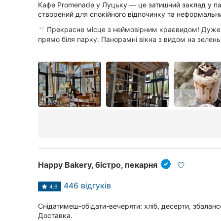
Київ
Кафе Promenade у Луцьку — це затишний заклад у пар
створений для спокійного відпочинку та неформальни
Харків
Прекрасне місце з неймовірним краєвидом! Дуже
прямо біля парку. Панорамні вікна з видом на зелень, 
Запоріжжя
Дніпро
Львів
Кривий Ріг
Миколаїв
Херсон
Happy Bakery, бістро, пекарня
Полтава
446 відгуків
4.6
Чернігів
Снідатимеш-обідати-вечеряти: хліб, десерти, збалан
Черкаси
Доставка.