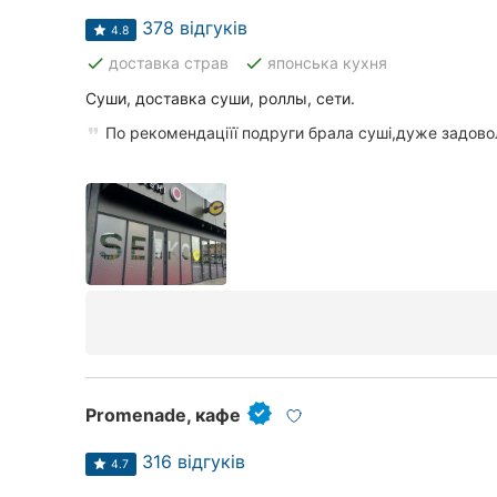
378 відгуків
4.8
done
done
доставка страв
японська кухня
Всі міста:
Суши, доставка суши, роллы, сети.
Луцьк
По рекомендаціїї подруги брала суші,дуже задово
Вінниця
Житомир
Тернопіль
Хмельницький
Рівне
Одеса
Promenade, кафе
Кропивницький
316 відгуків
4.7