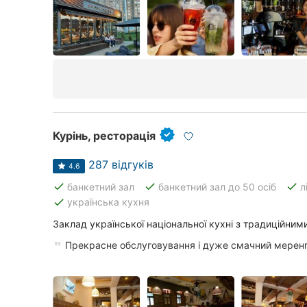
Курінь, ресторація
287 відгуків
4.6
done
done
done
банкетний зал
банкетний зал до 50 осіб
л
done
українська кухня
Заклад української національної кухні з традиційним
Прекрасне обслуговування і дуже смачний меренг