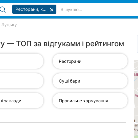
Ресторани, кафе, бари
у Луцьку
ку — ТОП за відгуками і рейтингом
Ресторани
Суші бари
ні заклади
Правильне харчування