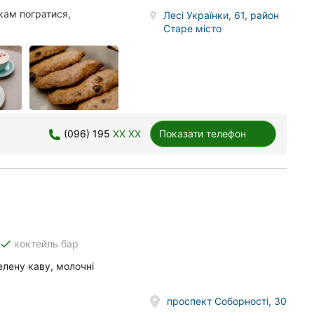
ткам погратися,
Лесі Українки, 61, район
Старе місто
(096) 195
XX XX
Показати телефон
done
коктейль бар
елену каву, молочні
проспект Соборності, 30