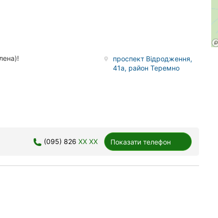
лена)!
проспект Відродження,
41а, район Теремно
(095) 826
XX XX
Показати телефон