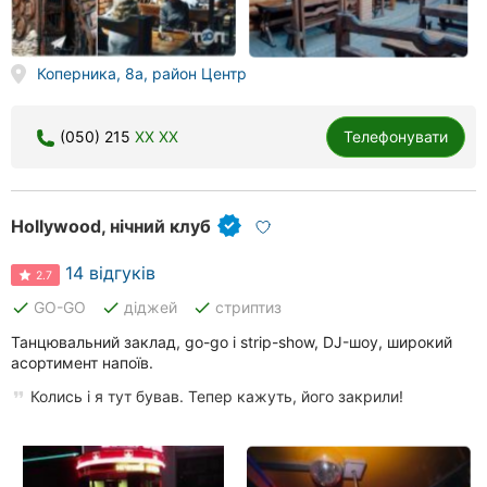
Коперника, 8а, район Центр
(050) 215
XX XX
Телефонувати
Hollywood, нічний клуб
14 відгуків
2.7
done
done
done
GO-GО
діджей
стриптиз
Танцювальний заклад, go-go і strip-show, DJ-шоу, широкий
асортимент напоїв.
Колись і я тут бував. Тепер кажуть, його закрили!