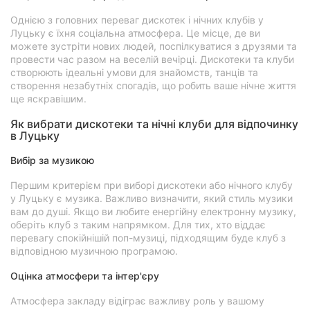
Однією з головних переваг дискотек і нічних клубів у
Луцьку є їхня соціальна атмосфера. Це місце, де ви
можете зустріти нових людей, поспілкуватися з друзями та
провести час разом на веселій вечірці. Дискотеки та клуби
створюють ідеальні умови для знайомств, танців та
створення незабутніх спогадів, що робить ваше нічне життя
ще яскравішим.
Як вибрати дискотеки та нічні клуби для відпочинку
в Луцьку
Вибір за музикою
Першим критерієм при виборі дискотеки або нічного клубу
у Луцьку є музика. Важливо визначити, який стиль музики
вам до душі. Якщо ви любите енергійну електронну музику,
оберіть клуб з таким напрямком. Для тих, хто віддає
перевагу спокійнішій поп-музиці, підходящим буде клуб з
відповідною музичною програмою.
Оцінка атмосфери та інтер'єру
Атмосфера закладу відіграє важливу роль у вашому