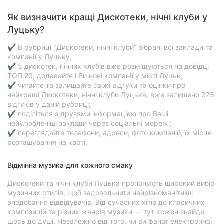
Як визначити кращі Дискотеки, нічні клуби у
Луцьку?
✔ В рубриці "Дискотеки, нічні клуби" зібрані всі заклади та
компанії у Луцьку;
✔ 5 дискотек, нічних клубів вже розміщуються на довідці
ТОП 20, додавайте і Ви нові компанії у місті Луцьк;
✔ читайте та залишайте свіжі відгуки та оцінки про
найкращі Дискотеки, нічні клуби Луцька, вже залишено 375
відгуків у даній рубриці;
✔ поділіться з друзями інформацією про Ваші
найулюбленіші заклади через соціальні мережі;
✔ переглядайте телефони, адреси, фото компаній, їх місце
розташування на карті.
Відмінна музика для кожного смаку
Дискотеки та нічні клуби Луцька пропонують широкий вибір
музичних стилів, щоб задовольнити найрізноманітніші
вподобання відвідувачів. Від сучасних хітів до класичних
композицій та різних жанрів музики — тут кожен знайде
щось до душі. Незалежно від того, чи ви фанат електронної