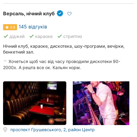
Хмельницький
Версаль, нічний клуб
Рівне
145 відгуків
3.8
Одеса
done
done
done
діджей
караоке
стриптиз
Кропивницький
Нічний клуб, караоке, дискотека, шоу-програми, вечірки,
бенкетний зал.
Київ
Хочеться щоб час від часу проводили дискотеки 90-
2000х. А решта все ок. Кальян норм.
Харків
Запоріжжя
Дніпро
Львів
Кривий
проспект Грушевського, 2, район Центр
Ріг