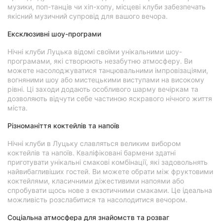
музики, поп-танців чи хіп-хопу, місцеві клуби забезпечать
якісний музичний супровід для вашого вечора.
Ексклюзивні шоу-програми
Нічні клуби Луцька відомі своїми унікальними шоу-
програмами, які створюють незабутню атмосферу. Ви
можете насолоджуватися танцювальними імпровізаціями,
вогняними шоу або мистецькими виступами на високому
рівні. Ці заходи додають особливого шарму вечіркам та
дозволяють відчути себе частиною яскравого нічного життя
міста.
Різноманіття коктейлів та напоїв
Нічні клуби в Луцьку славляться великим вибором
коктейлів та напоїв. Кваліфіковані бармени здатні
приготувати унікальні смакові комбінації, які задовольнять
найвибагливіших гостей. Ви можете обрати між фруктовими
коктейлями, класичними діжестивими напоями або
спробувати щось нове з екзотичними смаками. Це ідеальна
можливість розслабитися та насолодитися вечором.
Соціальна атмосфера для знайомств та розваг