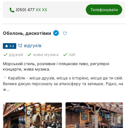
Миколаїв
(050) 477
XX XX
Телефонувати
Херсон
Полтава
Оболонь, дискотівки
Чернігів
12 відгуків
4.6
done
done
done
діджей
жива музика
паб
Черкаси
Морський стиль, розливне і пляшкове пиво, регулярні
Чернівці
концерти, жива музика.
Караблік - місце друзів, місце з історією, місце де ти свій.
Суми
Велике дякую персоналу за атмосферу та затишок. Рідко, на
ж...
Івано-
Франківськ
Ужгород