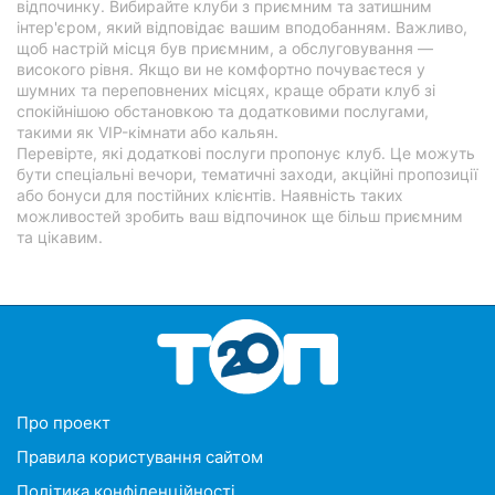
відпочинку. Вибирайте клуби з приємним та затишним
інтер'єром, який відповідає вашим вподобанням. Важливо,
щоб настрій місця був приємним, а обслуговування —
високого рівня. Якщо ви не комфортно почуваєтеся у
шумних та переповнених місцях, краще обрати клуб зі
спокійнішою обстановкою та додатковими послугами,
такими як VIP-кімнати або кальян.
Перевірте, які додаткові послуги пропонує клуб. Це можуть
бути спеціальні вечори, тематичні заходи, акційні пропозиції
або бонуси для постійних клієнтів. Наявність таких
можливостей зробить ваш відпочинок ще більш приємним
та цікавим.
Про проект
Правила користування сайтом
Політика конфіденційності