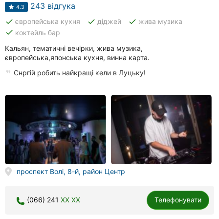
Автошколи
243 відгука
4.3
done
done
done
європейська кухня
діджей
жива музика
Ресторани
done
коктейль бар
Всі
Кальян, тематичні вечірки, жива музика,
рубрики
європейська,японська кухня, винна карта.
Снргій робить найкращі кели в Луцьку!
Всі
міста:
Луцьк
Вінниця
проспект Волі, 8-й, район Центр
Житомир
(066) 241
XX XX
Телефонувати
Тернопіль