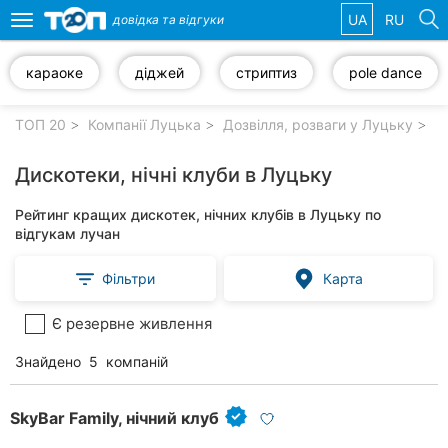
UA
RU
довідка та
відгуки
Toggle
navigation
караоке
діджей
стриптиз
pole dance
Обрані
компанії
ТОП 20
Компанії Луцька
Дозвілля, розваги у Луцьку
Ди
Дискотеки, нічні клуби в Луцьку
Рейтинг кращих дискотек, нічних клубів в Луцьку по
Популярні
відгукам лучан
рубрики:
Фільтри
Карта
Ветеринарні
клініки
Є резервне живлення
Стоматології
Знайдено
5
компаній
Приватні
клініки
SkyBar Family, нічний клуб