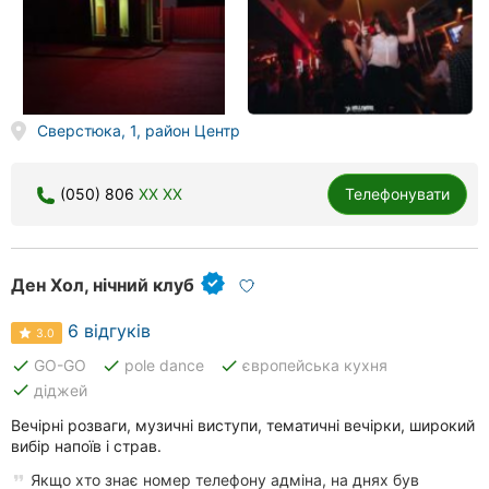
Сверстюка, 1, район Центр
(050) 806
XX XX
Телефонувати
Ден Хол, нічний клуб
6 відгуків
3.0
done
done
done
GO-GО
pole dance
європейська кухня
done
діджей
Вечірні розваги, музичні виступи, тематичні вечірки, широкий
вибір напоїв і страв.
Якщо хто знає номер телефону адміна, на днях був