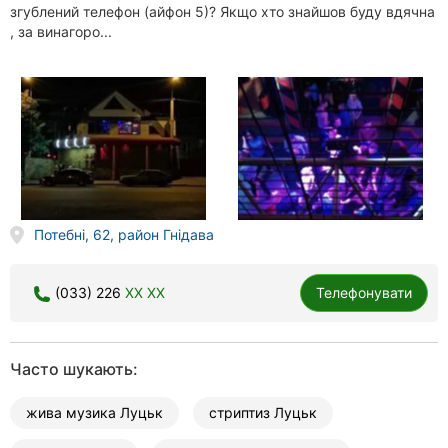
згублений телефон (айфон 5)? Якщо хто знайшов буду вдячна
, за винагоро...
Потебні, 62, район Гнідава
(033) 226
XX XX
Телефонувати
Часто шукають:
жива музика Луцьк
стриптиз Луцьк