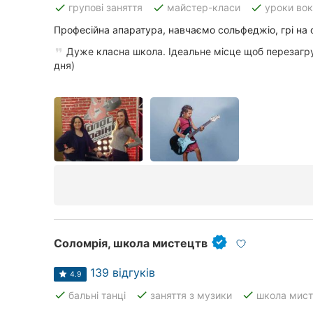
done
done
done
групові заняття
майстер-класи
уроки во
Професійна апаратура, навчаємо сольфеджіо, грі на ф
Всі міста:
Дуже класна школа. Ідеальне місце щоб перезагру
дня)
Київ
Вінниця
Житомир
Тернопіль
Хмельницький
Рівне
Соломрія, школа мистецтв
Одеса
139 відгуків
4.9
Кропивницький
done
done
done
бальні танці
заняття з музики
школа мист