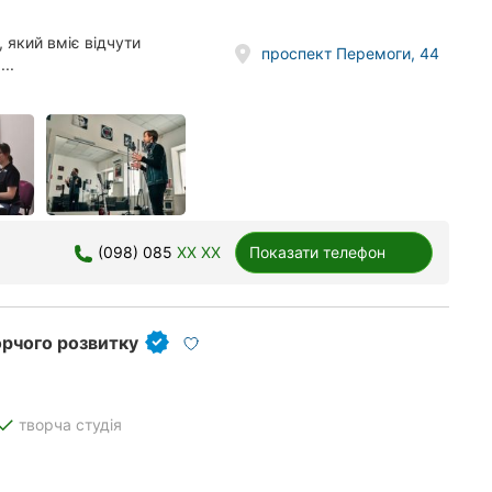
 який вміє відчути
проспект Перемоги, 44
..
(098) 085
XX XX
Показати телефон
орчого розвитку
done
творча студія