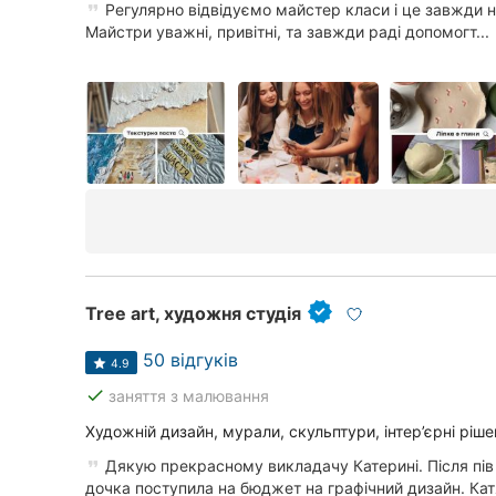
Регулярно відвідуємо майстер класи і це завжди 
Майстри уважні, привітні, та завжди раді допомогт...
Tree art, художня студія
50 відгуків
4.9
done
заняття з малювання
Художній дизайн, мурали, скульптури, інтер’єрні ріше
Дякую прекрасному викладачу Катерині. Після пів
дочка поступила на бюджет на графічний дизайн. Катя