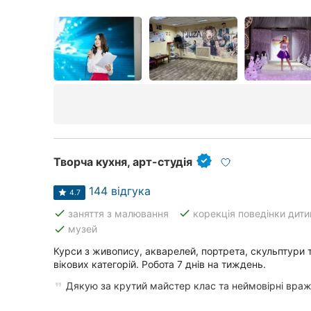
Творча кухня, арт-студія
144 відгука
4.7
done
done
заняття з малювання
корекція поведінки дити
done
музей
Курси з живопису, акварелей, портрета, скульптури та
вікових категорій. Робота 7 днів на тиждень.
Дякую за крутий майстер клас та неймовірні враже