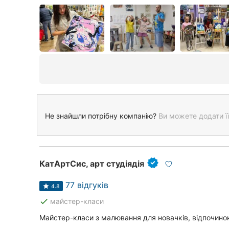
Не знайшли потрібну компанію?
Ви можете додати її
КатАртСис, арт студіядія
77 відгуків
4.8
done
майстер-класи
Майстер-класи з малювання для новачків, відпочинок 