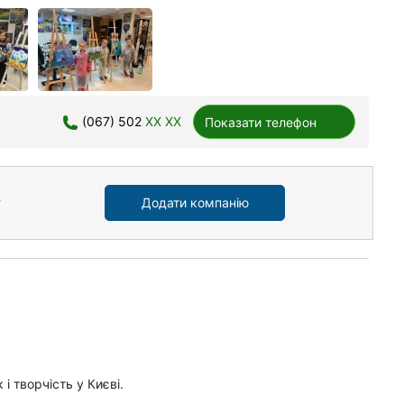
(067) 502
XX XX
Показати телефон
Додати компанію
і творчість у Києві.