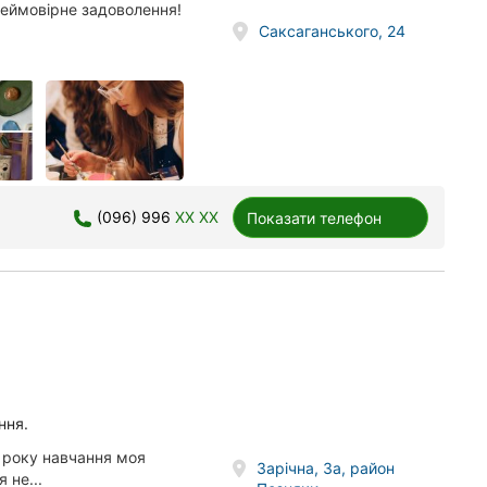
неймовірне задоволення!
Саксаганського, 24
(096) 996
XX XX
Показати телефон
ння.
 року навчання моя
Зарічна, 3а, район
 не...