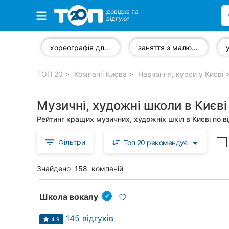
довідка та
відгуки
Обрані компанії
хореографія для дітей
заняття з малювання
ТОП 20
Компанії Києва
Навчання, курси у Києві
Популярні рубрики:
Музичні, художні школи в Києві
Стоматології
Рейтинг кращих музичних, художніх шкіл в Києві по в
Приватні клініки
Фільтри
Топ 20 рекомендує
Ветеринарні клініки
Знайдено
158
компаній
Автошколи
Ресторани
Школа вокалу
Всі рубрики
145 відгуків
4.9