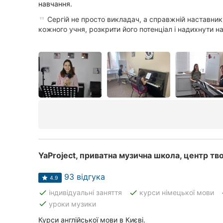
навчання.
Суми
Сергій не просто викладач, а справжній наставник,
кожного учня, розкрити його потенціал і надихнути на.
Івано-Франківськ
Луцьк
Ужгород
YaProject, приватна музична школа, центр тв
93 відгука
4.9
done
done
індивідуальні заняття
курси німецької мови
done
уроки музики
Курси англійської мови в Києві.