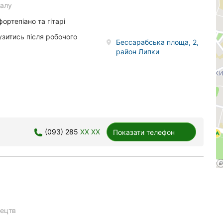
калу
ортепіано та гітарі
зитись після робочого
Бессарабська площа, 2,
район Липки
(093) 285
XX XX
Показати телефон
ецтв