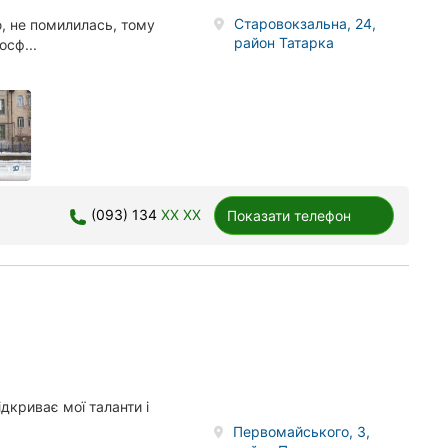
Старовокзальна, 24,
, не помилилась, тому
район Татарка
сф...
(093) 134
XX XX
Показати телефон
дкриває мої таланти і
Первомайського, 3,