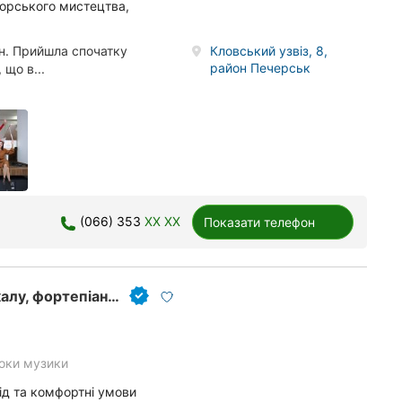
торського мистецтва,
. Прийшла спочатку
Кловський узвіз, 8,
район Печерськ
 що в...
(066) 353
XX XX
Показати телефон
Студія вокалу та музики Inspiration, уроки вокалу, фортепіано, гітари у Києві, музична школа
оки музики
хід та комфортні умови