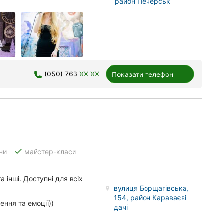
район Печерськ
(050) 763
XX XX
Показати телефон
done
ни
майстер-класи
 інші. Доступні для всіх
вулиця Борщагівська,
154, район Караваєві
ння та емоції))
дачі