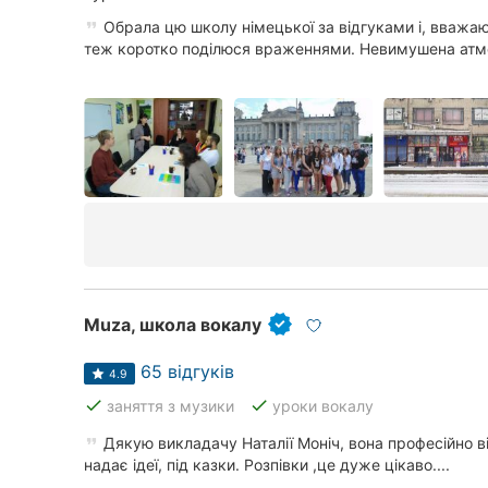
Обрала цю школу німецької за відгуками і, вважаю
теж коротко поділюся враженнями. Невимушена атмо
Muza, школа вокалу
65 відгуків
4.9
done
done
заняття з музики
уроки вокалу
Дякую викладачу Наталії Моніч, вона професійно ві
надає ідеї, під казки. Розпівки ,це дуже цікаво....