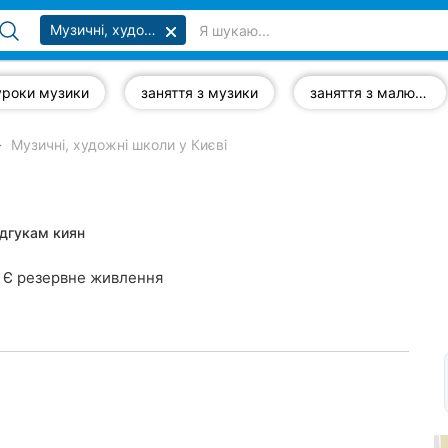
Музичні, художні школи
уроки музики
заняття з музики
заняття з малювання
Музичні, художні школи у Києві
ідгукам киян
Є резервне живлення