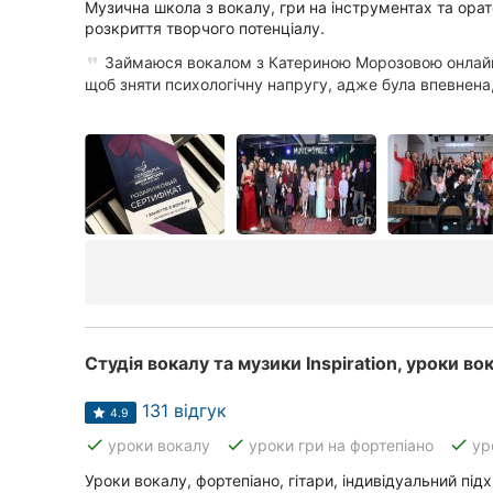
Харків
Музична школа з вокалу, гри на інструментах та ора
розкриття творчого потенціалу.
Запоріжжя
Займаюся вокалом з Катериною Морозовою онлайн
щоб зняти психологічну напругу, адже була впевнена,
Дніпро
Львів
Кривий Ріг
Миколаїв
Херсон
Полтава
Чернігів
131 відгук
4.9
Черкаси
done
done
done
уроки вокалу
уроки гри на фортепіано
ур
Чернівці
Уроки вокалу, фортепіано, гітари, індивідуальний під