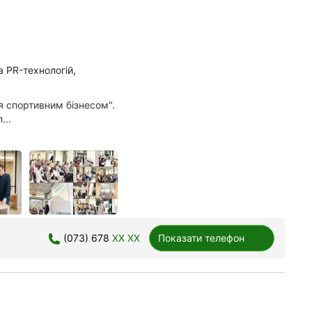
 PR-технологій,
я спортивним бізнесом".
...
(073) 678
XX XX
Показати телефон