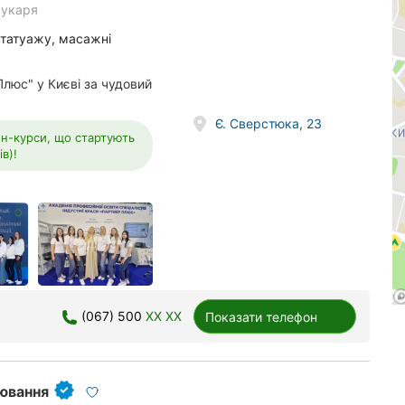
рукаря
, татуажу, масажні
люс" у Києві за чудовий
Є. Сверстюка, 23
айн-курси, що стартують
в)!
(067) 500
XX XX
Показати телефон
лювання