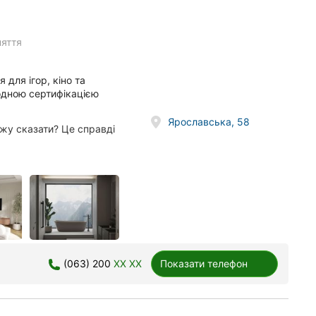
няття
 для ігор, кіно та
одною сертифікацією
Ярославська, 58
жу сказати? Це справді
(063) 200
XX XX
Показати телефон