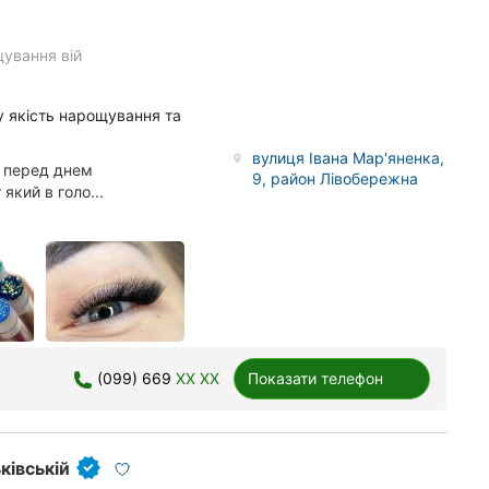
ування вій
у якість нарощування та
вулиця Івана Мар'яненка,
ь перед днем
9, район Лівобережна
кий в голо...
(099) 669
XX XX
Показати телефон
ківській