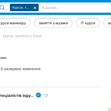
Курси, тренінги
курси манікюру
заняття з музики
IT курси
Курси, тренінги у Києві
киян
Є резервне живлення
Партнер Плюс, академія професійної освіти спеціалістів індустрії краси