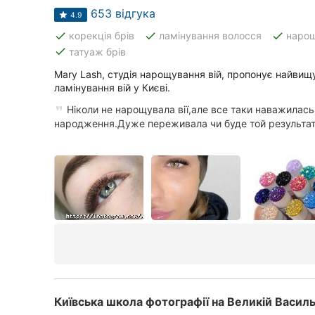
653 відгука
4.9
done
done
done
корекція брів
ламінування волосся
нарощ
done
татуаж брів
Mary Lash, студія нарощування вій, пропонує найвищ
ламінування вій у Києві.
Ніколи не нарощувала вії,але все таки наважилас
народження.Дуже переживала чи буде той результат я
Київська школа фотографії на Великій Василь