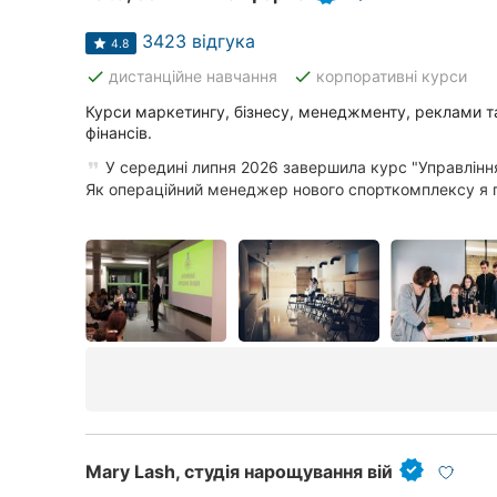
3423 відгука
4.8
done
done
дистанційне навчання
корпоративні курси
Курси маркетингу, бізнесу, менеджменту, реклами та
фінансів.
У середині липня 2026 завершила курс "Управлінн
Як операційний менеджер нового спорткомплексу я п
Mary Lash, студія нарощування вій