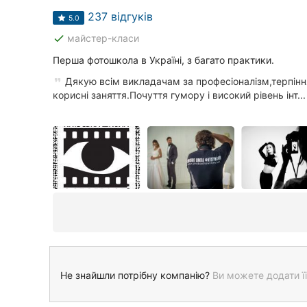
237 відгуків
5.0
done
майстер-класи
Перша фотошкола в Україні, з багато практики.
Дякую всім викладачам за професіоналізм,терпіння
корисні заняття.Почуття гумору і високий рівень інт...
Не знайшли потрібну компанію?
Ви можете додати її