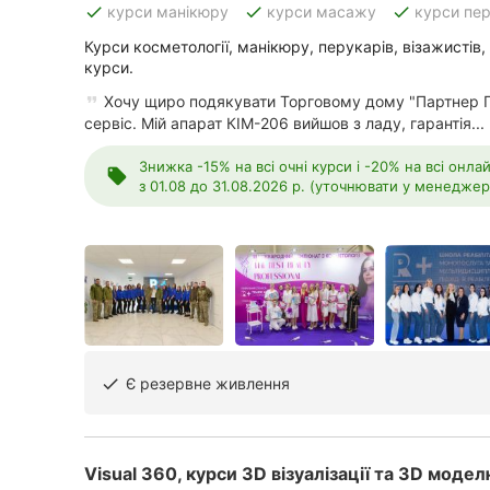
done
done
done
курси манікюру
курси масажу
курси пе
Курси косметології, манікюру, перукарів, візажистів
курси.
Всі міста:
Хочу щиро подякувати Торговому дому "Партнер П
Київ
сервіс. Мій апарат КІМ-206 вийшов з ладу, гарантія...
Вінниця
Знижка -15% на всі очні курси і -20% на всі онл
local_offer
з 01.08 до 31.08.2026 р. (уточнювати у менеджері
Житомир
Тернопіль
Хмельницький
Рівне
Є резервне живлення
done
Одеса
Кропивницький
Visual 360, курси 3D візуалізації та 3D моде