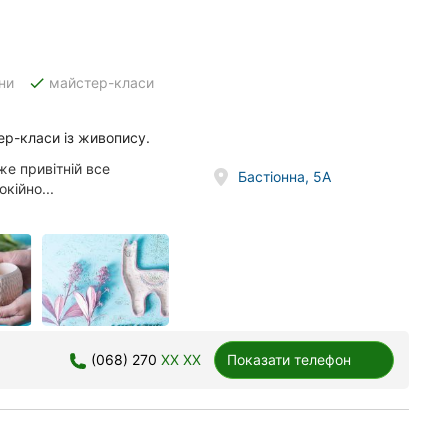
done
ни
майстер-класи
ер-класи із живопису.
же привітній все
Бастіонна, 5А
кійно...
(068) 270
XX XX
Показати телефон