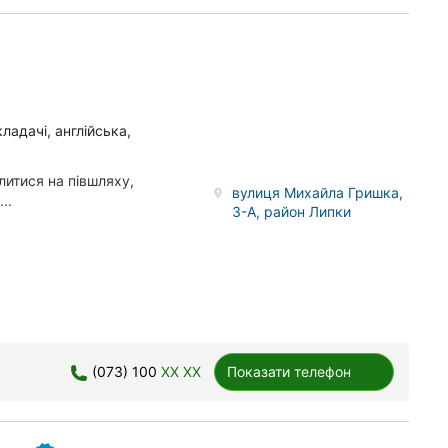
ладачі, англійська,
литися на півшляху,
вулиця Михайла Гришка,
..
3-А, район Липки
(073) 100
XX XX
Показати телефон