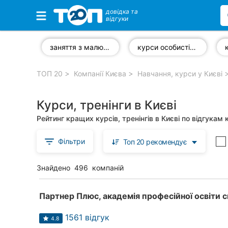
довідка та
відгуки
Обрані компанії
заняття з малювання
курси особистісного розвитку
ТОП 20
Компанії Києва
Навчання, курси у Києві
Популярні рубрики:
Курси, тренінги в Києві
Стоматології
Рейтинг кращих курсів, тренінгів в Києві по відгукам 
Приватні клініки
Фільтри
Топ 20 рекомендує
Ветеринарні клініки
Знайдено
496
компаній
Автошколи
Ресторани
Всі рубрики
1561 відгук
4.8