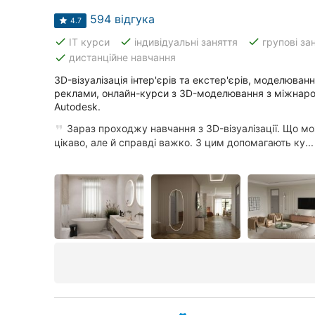
Харків
594 відгука
4.7
Запоріжжя
done
done
done
IT курси
індивідуальні заняття
групові за
done
дистанційне навчання
Дніпро
3D-візуалізація інтер'єрів та екстер'єрів, моделювання
Львів
реклами, онлайн-курси з 3D-моделювання з міжнар
Autodesk.
Кривий Ріг
Зараз проходжу навчання з 3D-візуалізації. Що мо
цікаво, але й справді важко. З цим допомагають ку...
Миколаїв
Херсон
Полтава
Чернігів
Черкаси
Чернівці