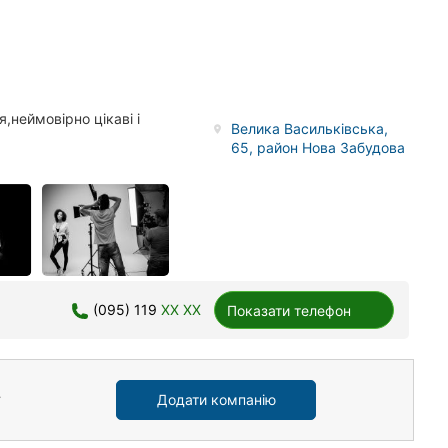
,неймовірно цікаві і
Велика Васильківська,
65, район Нова Забудова
(095) 119
XX XX
Показати телефон
Додати компанію