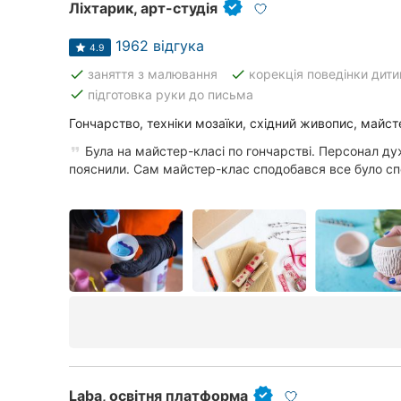
Ліхтарик, арт-студія
Суми
1962 відгука
4.9
Івано-Франківськ
done
done
заняття з малювання
корекція поведінки дити
done
підготовка руки до письма
Луцьк
Гончарство, техніки мозаїки, східний живопис, майст
Ужгород
Була на майстер-класі по гончарстві. Персонал ду
пояснили. Сам майстер-клас сподобався все було спо
Laba, освітня платформа