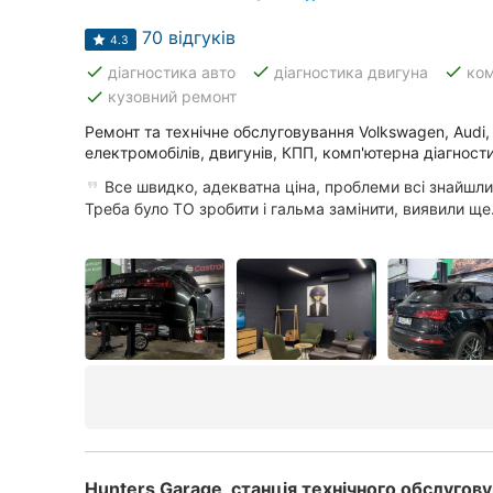
Суми
70 відгуків
4.3
done
done
done
діагностика авто
діагностика двигуна
ком
Івано-Франківськ
done
кузовний ремонт
Луцьк
Ремонт та технічне обслуговування Volkswagen, Audi, S
електромобілів, двигунів, КПП, комп'ютерна діагност
Ужгород
Все швидко, адекватна ціна, проблеми всі знайшли
Треба було ТО зробити і гальма замінити, виявили ще.
Hunters Garage, станція технічного обслугов