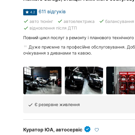
611 відгуків
4.2
done
done
done
авто тюнінг
автоелектрика
балансування 
done
відновлення після ДТП
Повний цикл послуг з ремонту і планового технічного
Дуже приємне та професійне обслуговування. Доб
очікування з диванами та кавою.
Є резервне живлення
done
Куратор ЮА, автосервіс