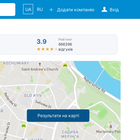
UA
RU
Додати компанію
Вхід
Рейтинг
3.9
666396
★★★★★
★★★★★
відгуків
Результати на карті