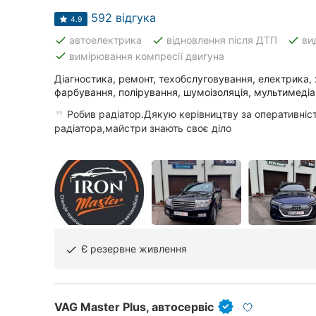
592 відгука
4.9
done
done
done
автоелектрика
відновлення після ДТП
ви
Всі міста:
done
вимірювання компресії двигуна
Київ
Діагностика, ремонт, техобслуговування, електрика, 
фарбування, полірування, шумоізоляція, мультимедіа
Вінниця
Робив радіатор.Дякую керівництву за оперативніст
радіатора,майстри знають своє діло
Житомир
Тернопіль
Хмельницький
Рівне
Є резервне живлення
done
Одеса
Кропивницький
VAG Master Plus, автосервіс