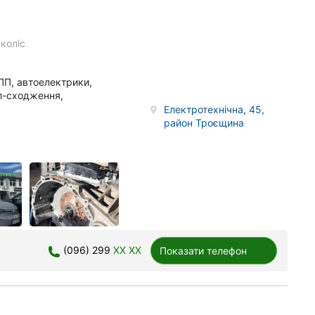
коліс
КПП, автоелектрики,
ал-сходження,
Електротехнічна, 45,
район Троєщина
(096) 299
XX XX
Показати телефон