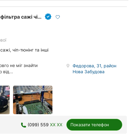
Region.Auto-Service, видалення каталізатора фільтра сажі чіп тюнінг
вої
сажі, чіп-тюнінг та інші
вго не міг знайти
Федорова, 31, район
Нова Забудова
від...
(099) 559
XX XX
Показати телефон