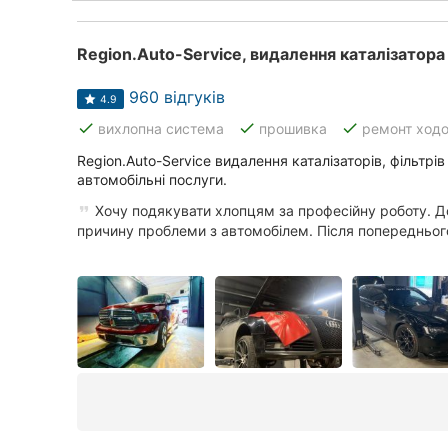
960 відгуків
4.9
done
done
done
вихлопна система
прошивка
ремонт ходо
Region.Auto-Service видалення каталізаторів, фільтрів 
автомобільні послуги.
Хочу подякувати хлопцям за професійну роботу. До
причину проблеми з автомобілем. Після попереднього 