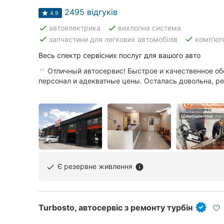
2495 відгуків
4.9
done
done
автоелектрика
вихлопна система
done
done
запчастини для легкових автомобілів
комп'ют
Весь спектр сервісних послуг для вашого авто
Отличный автосервис! Быстрое и качественное о
персонал и адекватные цены. Осталась довольна, ре
Є резервне живлення
done
info
Turbosto, ​автосервіс з ремонту турбін