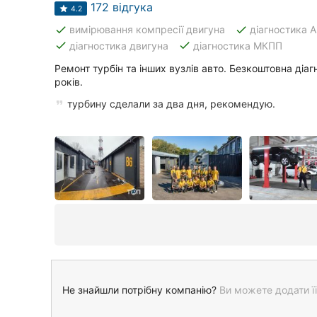
172 відгука
4.2
done
done
вимірювання компресії двигуна
діагностика 
done
done
діагностика двигуна
діагностика МКПП
Ремонт турбін та інших вузлів авто. Безкоштовна діаг
років.
турбину сделали за два дня, рекомендую.
Не знайшли потрібну компанію?
Ви можете додати її