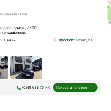
далення вм'ятин
ходова, двигун, АКПП,
, кондиціонери.
проспект Науки, 51
ь в заміні
(096) 688
XX XX
Показати телефон