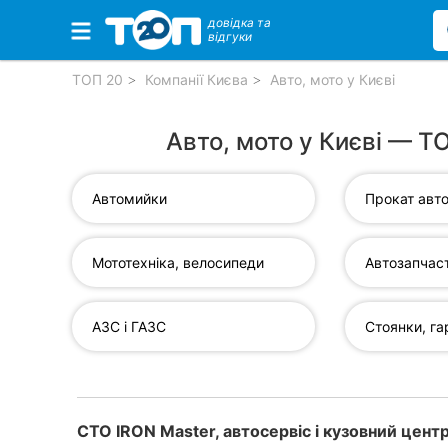
довідка та
відгуки
Обрані компанії
ТОП 20
Компанії Києва
Авто, мото у Києві
Авто, мото у Києві — Т
Популярні рубрики:
Автомийки
Прокат авто
Стоматології
Приватні клініки
Мототехніка, велосипеди
Ветеринарні клініки
АЗС і ГАЗС
Стоянки, га
Автошколи
Ресторани
Всі рубрики
СТО IRON Master, автосервіс і кузовний цент