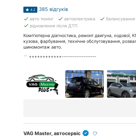
Харків
385 відгуків
4.2
Запоріжжя
done
done
done
авто тюнінг
автоелектрика
балансування 
done
відновлення після ДТП
Дніпро
Комп'ютерна діагностика, ремонт двигуна, ходової, 
Львів
кузова, фарбування, технічне обслуговування, розв
шиномонтаж авто.
Кривий Ріг
++++++++++++-------------------
Миколаїв
Херсон
Полтава
Чернігів
Черкаси
Чернівці
VAG Master, автосервіс