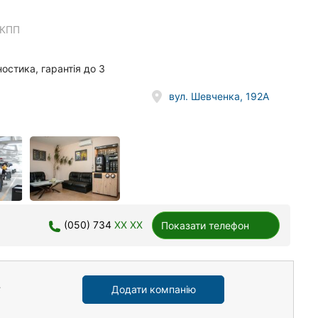
АКПП
ностика, гарантія до 3
вул. Шевченка, 192А
(050) 734
XX XX
Показати телефон
Додати компанію