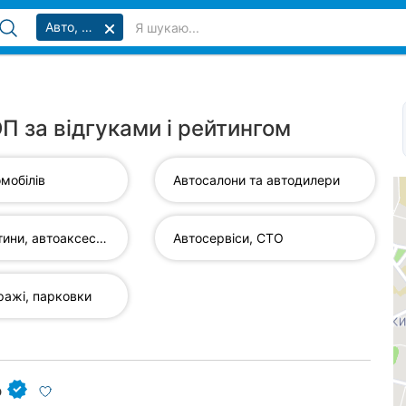
Авто, мото
ОП за відгуками і рейтингом
мобілів
Автосалони та автодилери
Автозапчастини, автоаксесуари...
Автосервіси, СТО
ражі, парковки
р