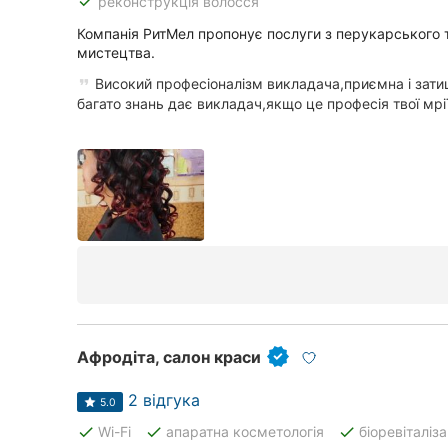
done
реконструкція волосся
Суми
Компанія РитМел пропонує послуги з перукарського 
мистецтва.
Івано-Франківськ
Високий професіоналізм викладача,приємна і зат
багато знань дає викладач,якщо це професія твої мрії,
Луцьк
Ужгород
Карпати
Афродіта, салон краси
2 відгука
5.0
done
done
done
Wi-Fi
апаратна косметологія
біоревіталіза