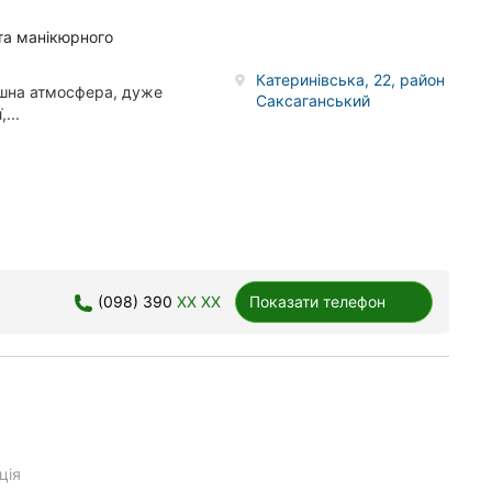
та манікюрного
Катеринівська, 22, район
ишна атмосфера, дуже
Саксаганський
...
(098) 390
XX XX
Показати телефон
ція