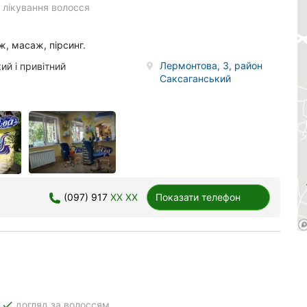
e
лікування волосся
ж, масаж, пірсинг.
Лермонтова, 3, район
й і привітний
Саксаганський
(097) 917
XX XX
Показати телефон
done
догляд за волоссям