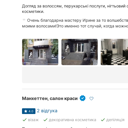
Догляд за волоссям, перукарські послуги, нігтьовий 
косметики.
Очень благодарна мастеру Ирине за то волшебство
моими волосами!Это именно тот случай, когда можно 
Манхеттен, салон краси
2 відгука
4.0
done
done
done
візаж
декоративна косметика
депіляція