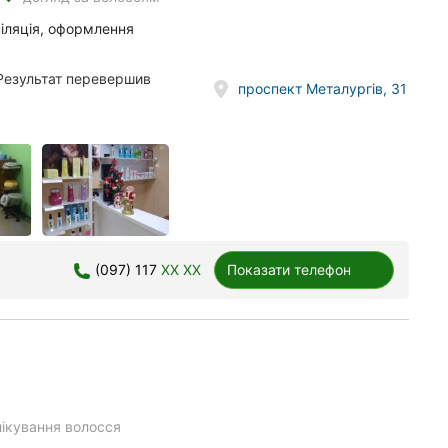
піляція, оформлення
. Результат перевершив
проспект Металургів, 31
(097) 117
XX XX
Показати телефон
лікування волосся