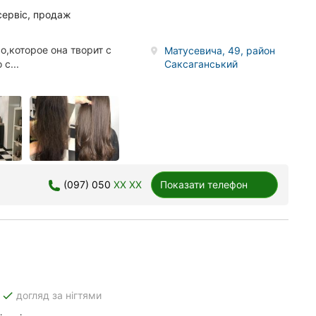
сервіс, продаж
,которое она творит с
Матусевича, 49, район
Саксаганський
с...
(097) 050
XX XX
Показати телефон
done
догляд за нігтями