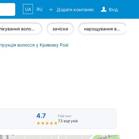
UA
RU
Додати компанію
Вхід
лікування волосся
зачіски
нарощування волосся
трукція волосся у Кривому Розі
4.7
Рейтинг
73 відгуків
★★★★★
★★★★★