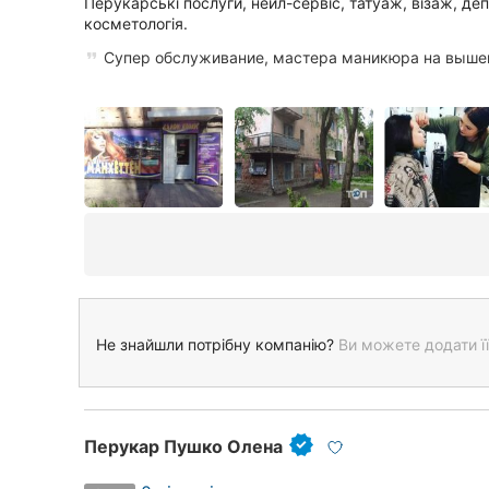
Перукарські послуги, нейл-сервіс, татуаж, візаж, деп
косметологія.
Супер обслуживание, мастера маникюра на выше
Не знайшли потрібну компанію?
Ви можете додати її
Перукар Пушко Олена