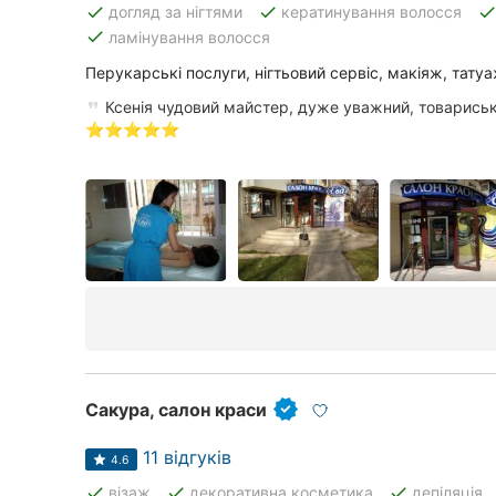
done
done
don
догляд за нігтями
кератинування волосся
done
ламінування волосся
Перукарські послуги, нігтьовий сервіс, макіяж, татуа
Всі міста:
Ксенія чудовий майстер, дуже уважний, товариськи
Кривий Ріг
⭐️⭐️⭐️⭐️⭐️
Вінниця
Житомир
Тернопіль
Хмельницький
Рівне
Одеса
Сакура, салон краси
Кропивницький
11 відгуків
4.6
done
done
done
візаж
декоративна косметика
депіляція