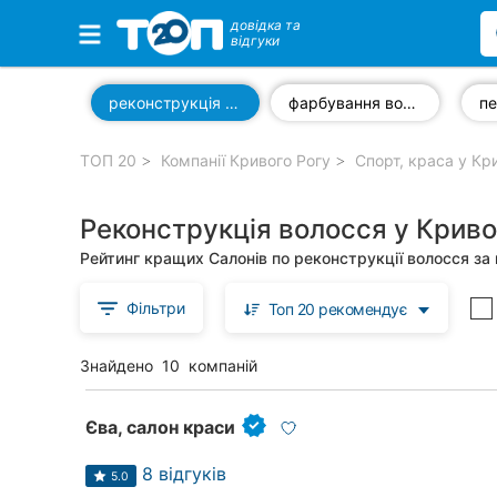
довідка та
відгуки
Обрані компанії
реконструкція волосся
фарбування волосся
п
ТОП 20
Компанії Кривого Рогу
Спорт, краса у Кр
Популярні рубрики:
Реконструкція волосся у Криво
Ветеринарні клініки
Рейтинг кращих Салонів по реконструкції волосся за
Стоматології
Фільтри
Топ 20 рекомендує
Приватні клініки
Знайдено
10
компаній
Автошколи
Ресторани
Єва, салон краси
Всі рубрики
8 відгуків
5.0