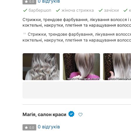
0 відгуків
0.0
done
done
done
done
барбершоп
жіноча стрижка
зачіски
Стрижки, трендове фарбування, лікування волосся і 
коктельні, накрутки, плетіння та наращування волосс
Стрижки, трендове фарбування, лікування волосся 
коктельні, накрутки, плетіння та наращування волосс
Магія, салон краси
0 відгуків
0.0