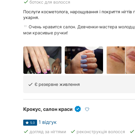
done
ботокс для волосся
Послуги косметолога, нарощування і покриття нігтів 
укарня.
Очень нравится салон. Девченки-мастера молодц
мои красивые ручки!
Є резервне живлення
done
Крокус, салон краси
1 відгук
5.0
done
done
done
догляд за нігтями
реконструкція волосся