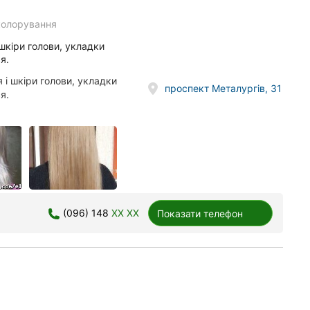
колорування
шкіри голови, укладки
я.
і шкіри голови, укладки
проспект Металургів, 31
я.
(096) 148
XX XX
Показати телефон