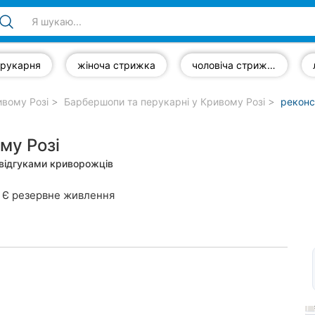
ерукарня
жіноча стрижка
чоловіча стрижка
ивому Розі
Барбершопи та перукарні у Кривому Розі
реконс
му Розі
 відгуками криворожців
Є резервне живлення