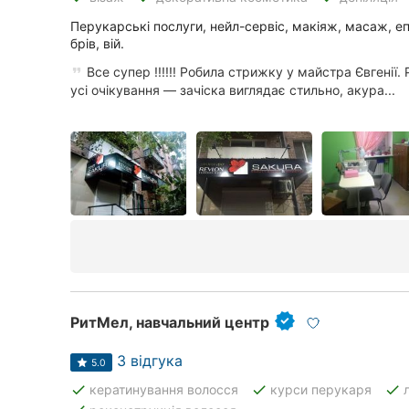
Київ
Перукарські послуги, нейл-сервіс, макіяж, масаж, е
Харків
брів, вій.
Все супер !!!!!! Робила стрижку у майстра Євгенії
Запоріжжя
усі очікування — зачіска виглядає стильно, акура...
Дніпро
Львів
Миколаїв
Херсон
Полтава
Чернігів
РитМел, навчальний центр
Черкаси
3 відгука
5.0
done
done
done
кератинування волосся
курси перукаря
Чернівці