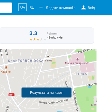
UA
RU
Додати компанію
Вхід
3.3
Рейтинг
49 відгуків
★★★★★
★★★★★
Результати на карті