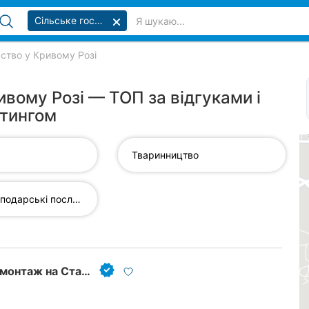
Сільське господарство
ство у Кривому Розі
ивому Розі — ТОП за відгуками і
тингом
Тваринництво
Сільськогосподарські послуги...
Сільгосптехніка вантажний та легковий шиномонтаж на Старовокзальній