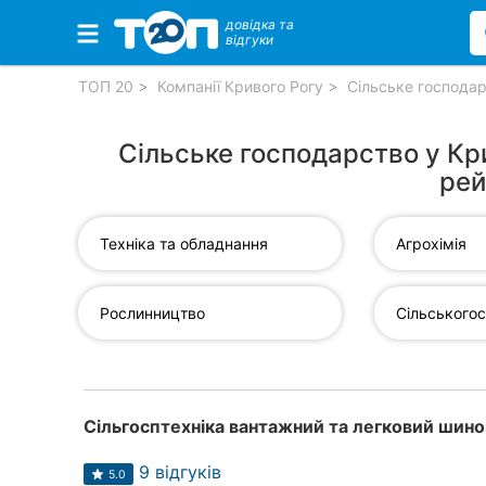
довідка та
відгуки
Обрані компанії
ТОП 20
Компанії Кривого Рогу
Сільське господар
Сільське господарство у Кр
рей
Популярні рубрики:
Ветеринарні клініки
Техніка та обладнання
Агрохімія
Стоматології
Рослинництво
Приватні клініки
Автошколи
Ресторани
Всі рубрики
9 відгуків
5.0