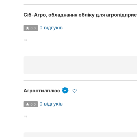
Сіб-Агро, обладнання обліку для агропідпри
0 відгуків
0.0
Агростилплюс
0 відгуків
0.0