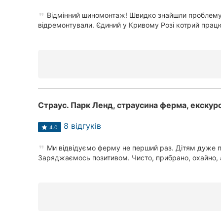
Відмінний шиномонтаж! Швидко знайшли проблему 
відремонтували. Єдиний у Кривому Розі котрий працю
Всі міста:
Кривий Ріг
Вінниця
Житомир
Тернопіль
8 відгуків
4.0
Хмельницький
Ми відвідуємо ферму не перший раз. Дітям дуже 
Заряджаємось позитивом. Чисто, прибрано, охайно, а
Рівне
Одеса
Кропивницький