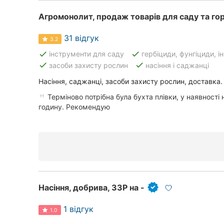
Київ
Агромонолит, продаж товарів для саду та го
Харків
31 відгук
3.2
Запоріжжя
done
done
інструменти для саду
гербіциди, фунгіциди, 
done
done
засоби захисту рослин
насіння і саджанці
Дніпро
Насіння, саджанці, засоби захисту рослин, доставка.
Львів
Терміново потрібна була бухта плівки, у наявності 
годину. Рекомендую
Миколаїв
Херсон
Полтава
Чернігів
Насіння, добрива, ЗЗР на -
Черкаси
1 відгук
1.0
Чернівці