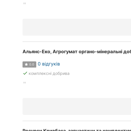
Альянс-Еко, Агрогумат органо-мінеральні до
0 відгуків
0.0
done
комплексні добрива