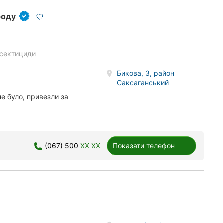
роду
інсектициди
Бикова, 3, район
Саксаганський
не було, привезли за
(067) 500
XX XX
Показати телефон