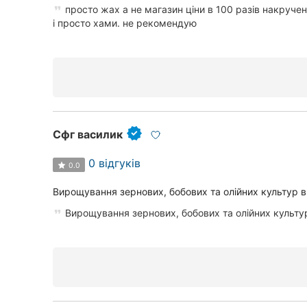
просто жах а не магазин ціни в 100 разів накруче
Суми
і просто хами. не рекомендую
Івано-Франківськ
Луцьк
Ужгород
Сфг василик
0 відгуків
0.0
Вирощування зернових, бобових та олійних культур ви
Вирощування зернових, бобових та олійних культур