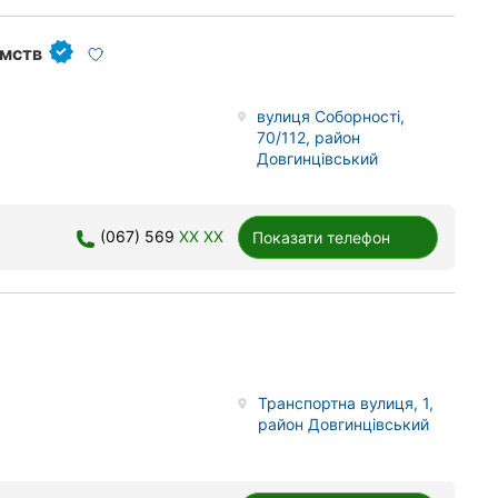
ємств
вулиця Соборності,
70/112, район
Довгинцівський
(067) 569
XX XX
Показати телефон
Транспортна вулиця, 1,
район Довгинцівський