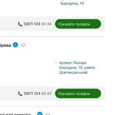
Бородича, 1б
(067) 103
XX XX
Показати телефон
брива
вулиця Леоніда
Бородича, 1б, район
Довгинцівський
(067) 103
XX XX
Показати телефон
Ресурси Кривбаса, запчастини та комплектуючі для екскаваторів