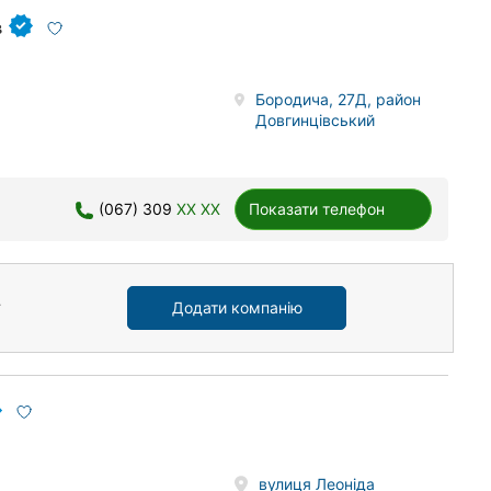
в
Бородича, 27Д, район
Довгинцівський
(067) 309
XX XX
Показати телефон
Додати компанію
вулиця Леоніда