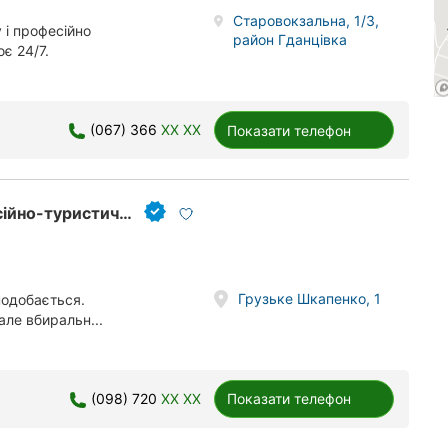
Старовокзальна, 1/3,
і професійно
район Гданцівка
є 24/7.
(067) 366
XX XX
Показати телефон
Страус. Парк Ленд, страусина ферма, екскурсійно-туристичний комплекс
Грузьке Шкапенко, 1
подобається.
ле вбиральн...
(098) 720
XX XX
Показати телефон