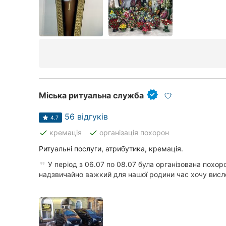
Суми
Івано-Франківськ
Луцьк
Ужгород
Міська ритуальна служба
56 відгуків
4.7
done
done
кремація
організація похорон
Ритуальні послуги, атрибутика, кремація.
У період з 06.07 по 08.07 була організована похор
надзвичайно важкий для нашої родини час хочу висло