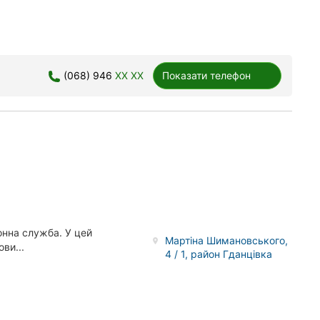
(068) 946
XX XX
Показати телефон
онна служба. У цей
Мартіна Шимановського,
ви...
4 / 1, район Гданцівка