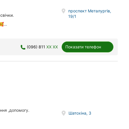
проспект Металургів,
свічки.
19/1
 🥰…
(096) 811
XX XX
Показати телефон
ння ,допомогу.
Шатохіна, 3