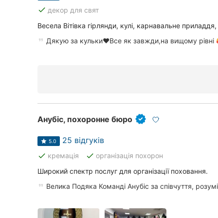
Київ
done
декор для свят
Харків
Весела Вітівка гірлянди, кулі, карнавальне приладдя, 
Дякую за кульки❤️Все як завжди,на вищому рівні
Запоріжжя
Дніпро
Львів
Миколаїв
Анубіс, похоронне бюро
Херсон
25 відгуків
5.0
Полтава
done
done
кремація
організація похорон
Чернігів
Широкий спектр послуг для організації поховання.
Велика Подяка Команді Анубіс за співчуття, розумі
Черкаси
Чернівці