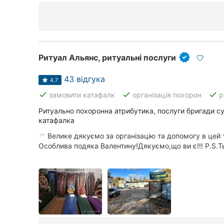
Ритуал Альянс, ритуальні послуги
43 відгука
4.7
done
done
done
замовити катафалк
організація похорон
р
Ритуально похоронна атрибутика, послуги бригади с
катафалка
Велике дякуємо за організацію та допомогу в цей
Особлива подяка Валентину!Дякуємо,що ви є!!! P.S.Ть