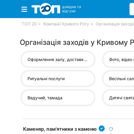
довідка та
відгуки
Обрані компанії
ТОП 20
Компанії Кривого Рогу
Організація заході
Організація заходів у Кривому 
Популярні рубрики:
Оформлення залу, доставка...
Фото, відео
Ветеринарні клініки
Стоматології
Ритуальні послуги
Весільні са
Приватні клініки
Ведучий, тамада
Дитячі свят
Автошколи
Ресторани
Всі рубрики
Каменяр, пам'ятники з каменю