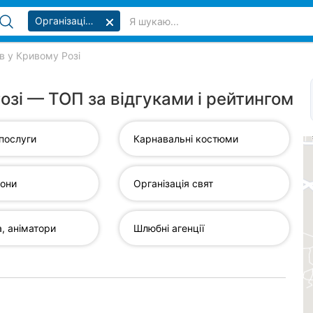
Організація заходів
в у Кривому Розі
Розі — ТОП за відгуками і рейтингом
 послуги
Карнавальні костюми
лони
Організація свят
а, аніматори
Шлюбні агенції