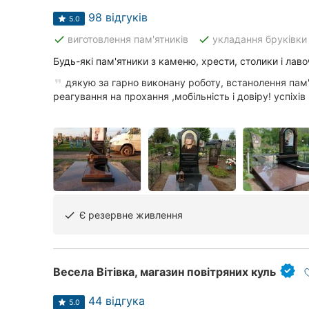
98 відгуків
5.0
done
done
виготовлення пам'ятників
укладання бруківки
Всі міста:
Будь-які пам'ятники з каменю, хрести, столики і лаво
Кривий Ріг
дякую за гарно виконану роботу, встанолення пам
реагування на прохання ,мобільність і довіру! успіхів 
Вінниця
Житомир
Тернопіль
Хмельницький
Є резервне живлення
done
Рівне
Одеса
Весела Вітівка, магазин повітряних куль
Кропивницький
44 відгука
5.0