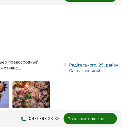
рьер превосходный.
Радієвського, 25, район
 стилис...
Саксаганський
(097) 797
XX XX
Показати телефон