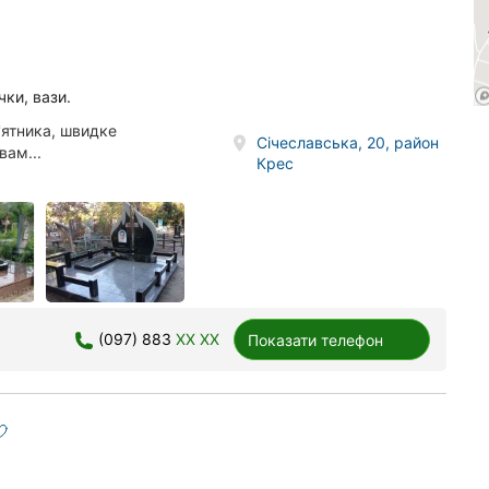
чки, вази.
'ятника, швидке
Січеславська, 20, район
вам...
Крес
(097) 883
XX XX
Показати телефон