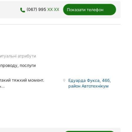
(067) 995
XX XX
Показати телефон
итуальні атрибути
упроводу, послуги
 такий тяжкий момент.
Едуарда Фукса, 46б,
район Автотехнікум
...