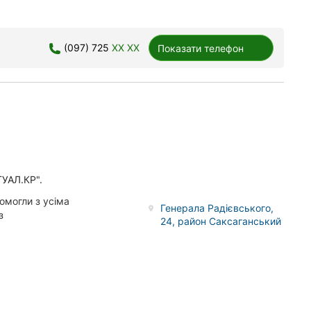
(097) 725
XX XX
Показати телефон
ТУАЛ.КР".
омогли з усіма
Генерала Радієвського,
з
24, район Саксаганський