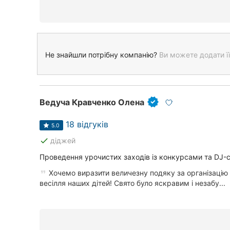
Не знайшли потрібну компанію?
Ви можете додати її
Ведуча Кравченко Олена
18 відгуків
5.0
done
діджей
Проведення урочистих заходів із конкурсами та DJ-
Хочемо виразити величезну подяку за організацію
весілля наших дітей! Свято було яскравим і незабу...