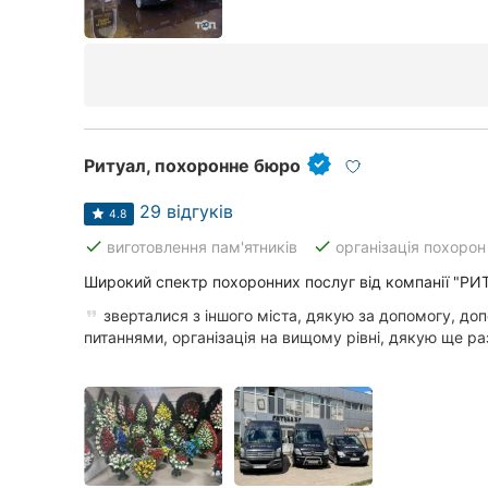
Ритуал, похоронне бюро
29 відгуків
4.8
done
done
виготовлення пам'ятників
організація похорон
Широкий спектр похоронних послуг від компанії "РИ
зверталися з іншого міста, дякую за допомогу, доп
питаннями, організація на вищому рівні, дякую ще ра