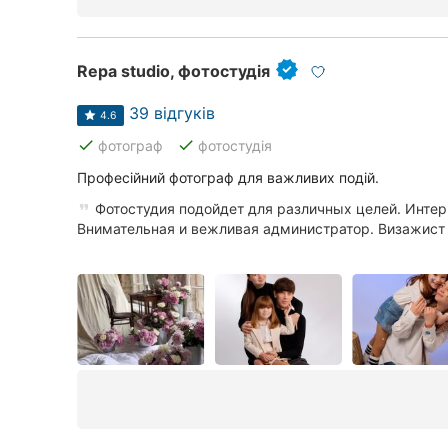
Repa studio, фотостудія
39 відгуків
4.6
done
done
фотограф
фотостудія
Професійний фотограф для важливих подій.
Фотостудия подойдет для различных целей. Инте
Внимательная и вежливая администратор. Визажист и