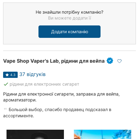
Не знайшли потрібну компанію?
Ви можете додати її
Додати компанію
Vape Shop Vaper's Lab, рідини для вейпа
37 відгуків
4.3
done
рідини для електронних сигарет
Рідини для електронної сигарети, заправка для вейпа,
ароматизатори.
Большой выбор, спасибо продавец подсказал в
ассортименте.