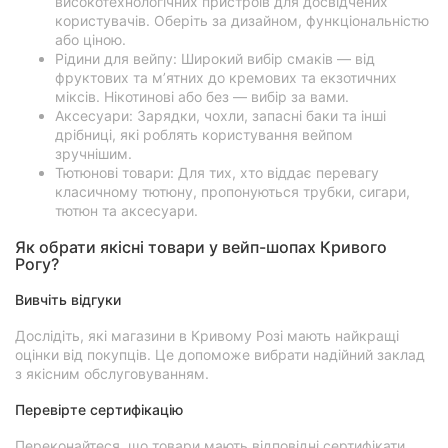
високотехнологічних пристроїв для досвідчених
користувачів. Оберіть за дизайном, функціональністю
або ціною.
Рідини для вейпу: Широкий вибір смаків — від
фруктових та м’ятних до кремових та екзотичних
міксів. Нікотинові або без — вибір за вами.
Аксесуари: Зарядки, чохли, запасні баки та інші
дрібниці, які роблять користування вейпом
зручнішим.
Тютюнові товари: Для тих, хто віддає перевагу
класичному тютюну, пропонуються трубки, сигари,
тютюн та аксесуари.
Як обрати якісні товари у вейп-шопах Кривого
Рогу?
Вивчіть відгуки
Дослідіть, які магазини в Кривому Розі мають найкращі
оцінки від покупців. Це допоможе вибрати надійний заклад
з якісним обслуговуванням.
Перевірте сертифікацію
Переконайтеся, що товари мають відповідні сертифікати