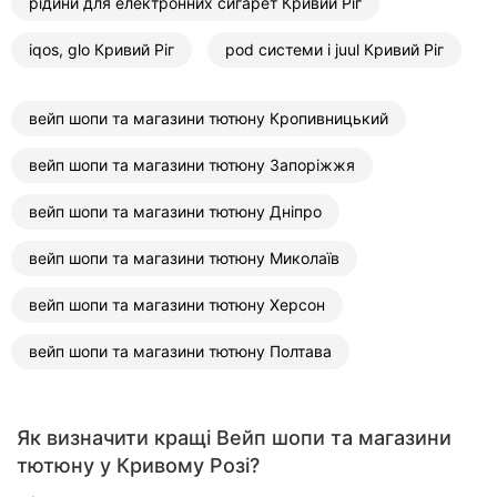
рідини для електронних сигарет Кривий Ріг
iqos, glo Кривий Ріг
pod системи і juul Кривий Ріг
вейп шопи та магазини тютюну Кропивницький
вейп шопи та магазини тютюну Запоріжжя
вейп шопи та магазини тютюну Дніпро
вейп шопи та магазини тютюну Миколаїв
вейп шопи та магазини тютюну Херсон
вейп шопи та магазини тютюну Полтава
Як визначити кращі Вейп шопи та магазини
тютюну у Кривому Розі?