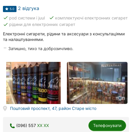
2 відгука
5.0
done
done
pod системи і juul
комплектуючі електронних сигарет
done
рідини для електронних сигарет
Електронні сигарети, рідини та аксесуари з консультаціями
та налаштуваннями.
Затишно, тихо та доброзичливо.
Поштовий проспект, 47, район Старе місто
(096) 557
XX XX
Телефонувати