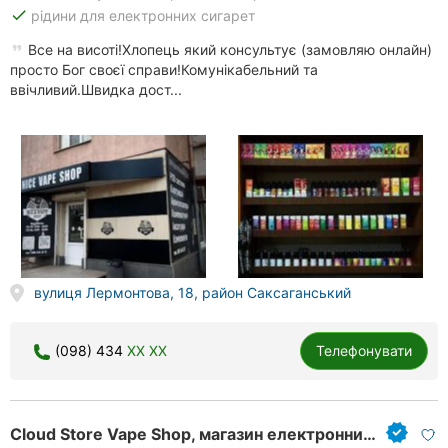
done
рідини для електронних сигарет
Все на висоті!Хлопець який консультує (замовляю онлайн)
просто Бог своєї справи!Комунікабельний та
ввічливий.Швидка дост...
вулиця Лермонтова, 18, район Саксаганський
(098) 434
XX XX
Телефонувати
Cloud Store Vape Shop, магазин електронних сигарет та аксесуарів до них