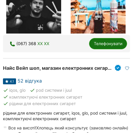
(067) 368
XX XX
Телефонувати
Найс Вейп шоп, магазин електронних сигарет та аксесуарів до них
52 відгука
4.1
done
done
iqos, glo
pod системи і juul
done
комплектуючі електронних сигарет
done
рідини для електронних сигарет
рідини для електронних сигарет, iqos, glo, pod системи і juul,
комплектуючі електронних сигарет
Все на висоті!Хлопець який консультує (замовляю онлайн)