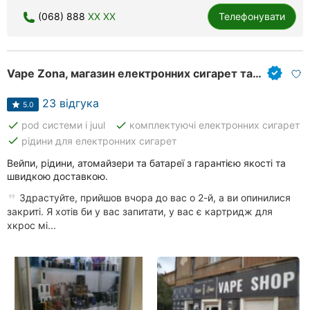
Херсон
(068) 888
XX XX
Телефонувати
Полтава
Vape Zona, магазин електронних сигарет та аксесуарів до них
Чернігів
23 відгука
Черкаси
5.0
done
done
pod системи і juul
комплектуючі електронних сигарет
Чернівці
done
рідини для електронних сигарет
Вейпи, рідини, атомайзери та батареї з гарантією якості та
Суми
швидкою доставкою.
Івано-
Здрастуйте, прийшов вчора до вас о 2-й, а ви опинилися
Франківськ
закриті. Я хотів би у вас запитати, у вас є картридж для
хкрос мі...
Луцьк
Ужгород