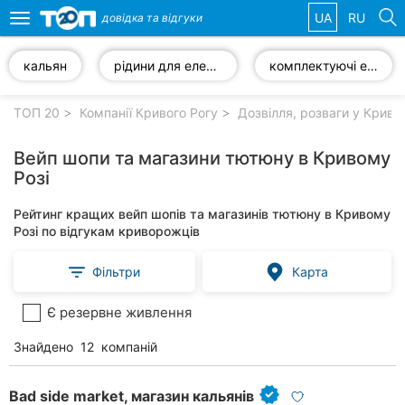
UA
RU
довідка та
відгуки
Toggle
navigation
кальян
рідини для електронних сигарет
комплектуючі електронних сигарет
Обрані
компанії
ТОП 20
Компанії Кривого Рогу
Дозвілля, розваги у Криво
Вейп шопи та магазини тютюну в Кривому
Розі
Популярні
Рейтинг кращих вейп шопів та магазинів тютюну в Кривому
рубрики:
Розі по відгукам криворожців
Ветеринарні
Фільтри
Карта
клініки
Є резервне живлення
Стоматології
Знайдено
12
компаній
Приватні
клініки
Bad side market, магазин кальянів