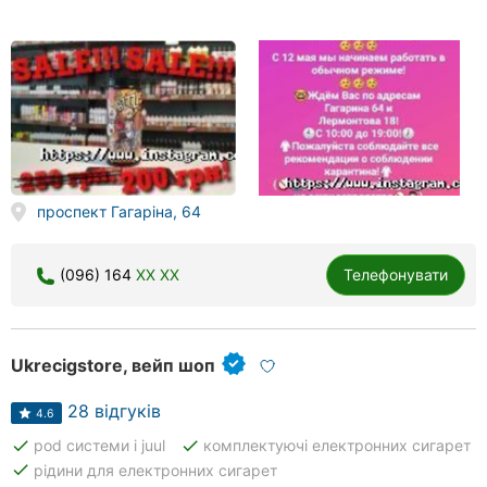
проспект Гагаріна, 64
(096) 164
XX XX
Телефонувати
Ukrecigstore, вейп шоп
28 відгуків
4.6
done
done
pod системи і juul
комплектуючі електронних сигарет
done
рідини для електронних сигарет