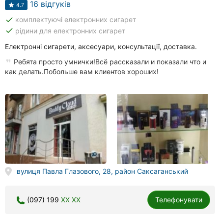
16 відгуків
4.7
done
комплектуючі електронних сигарет
done
рідини для електронних сигарет
Електронні сигарети, аксесуари, консультації, доставка.
Ребята просто умнички!Всё рассказали и показали что и
как делать.Побольше вам клиентов хороших!
вулиця Павла Глазового, 28, район Саксаганський
(097) 199
XX XX
Телефонувати