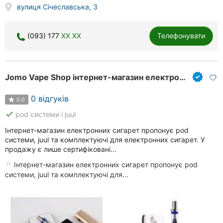
вулиця Січеславська, 3
(093) 177
XX XX
Телефонувати
Jomo Vape Shop інтернет-магазин електронних сигарет
0 відгуків
0.0
done
pod системи і juul
Інтернет-магазин електронних сигарет пропонує pod
системи, juul та комплектуючі для електронних сигарет. У
продажу є лише сертифіковані...
Інтернет-магазин електронних сигарет пропонує pod
системи, juul та комплектуючі для...