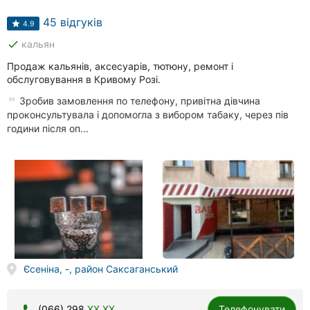
Автошколи
45 відгуків
4.9
Ресторани
done
кальян
Всі
Продаж кальянів, аксесуарів, тютюну, ремонт і
рубрики
обслуговування в Кривому Розі.
Зробив замовлення по телефону, привітна дівчина
проконсультувала і допомогла з вибором табаку, через пів
години після оп...
Всі
міста:
Кривий
Ріг
Вінниця
Єсеніна, -, район Саксаганський
Житомир
Тернопіль
(066) 298
XX XX
Телефонувати