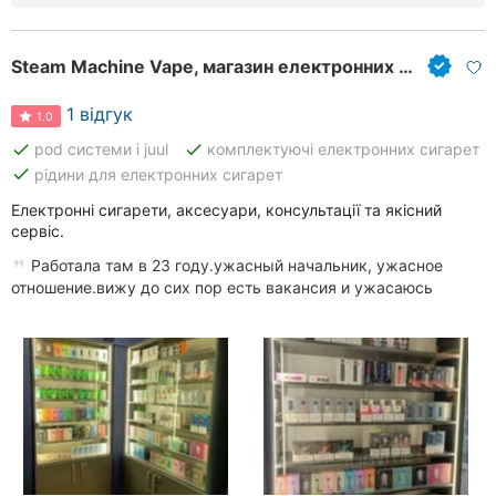
Steam Machine Vape, магазин електронних сигарет
1 відгук
1.0
done
done
pod системи і juul
комплектуючі електронних сигарет
done
рідини для електронних сигарет
Електронні сигарети, аксесуари, консультації та якісний
сервіс.
Работала там в 23 году.ужасный начальник, ужасное
отношение.вижу до сих пор есть вакансия и ужасаюсь