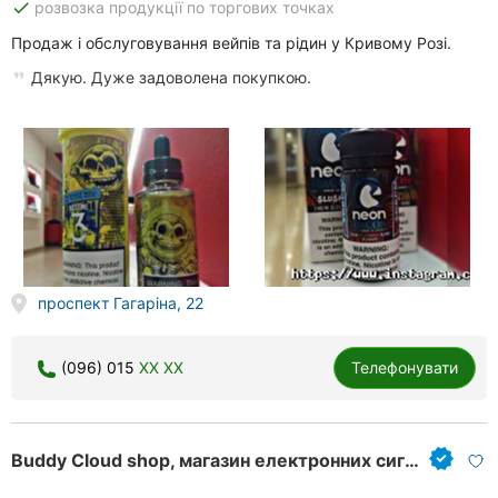
done
розвозка продукції по торгових точках
Продаж і обслуговування вейпів та рідин у Кривому Розі.
Дякую. Дуже задоволена покупкою.
проспект Гагаріна, 22
(096) 015
XX XX
Телефонувати
Buddy Cloud shop, магазин електронних сигарет та аксесуарів до них