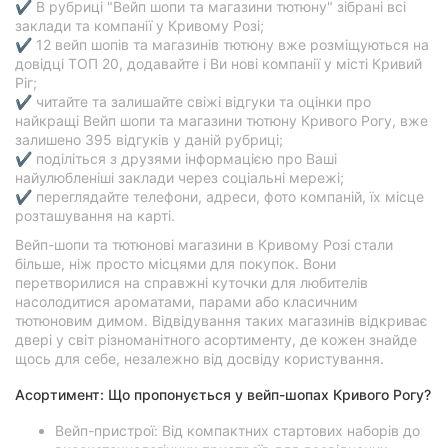
✔ В рубриці "Вейп шопи та магазини тютюну" зібрані всі
заклади та компанії у Кривому Розі;
✔ 12 вейп шопів та магазинів тютюну вже розміщуються на
довідці ТОП 20, додавайте і Ви нові компанії у місті Кривий
Ріг;
✔ читайте та залишайте свіжі відгуки та оцінки про
найкращі Вейп шопи та магазини тютюну Кривого Рогу, вже
залишено 395 відгуків у даній рубриці;
✔ поділіться з друзями інформацією про Ваші
найулюбленіші заклади через соціальні мережі;
✔ переглядайте телефони, адреси, фото компаній, їх місце
розташування на карті.
Вейп-шопи та тютюнові магазини в Кривому Розі стали
більше, ніж просто місцями для покупок. Вони
перетворилися на справжні куточки для любителів
насолодитися ароматами, парами або класичним
тютюновим димом. Відвідування таких магазинів відкриває
двері у світ різноманітного асортименту, де кожен знайде
щось для себе, незалежно від досвіду користування.
Асортимент: Що пропонується у вейп-шопах Кривого Рогу?
Вейп-пристрої: Від компактних стартових наборів до