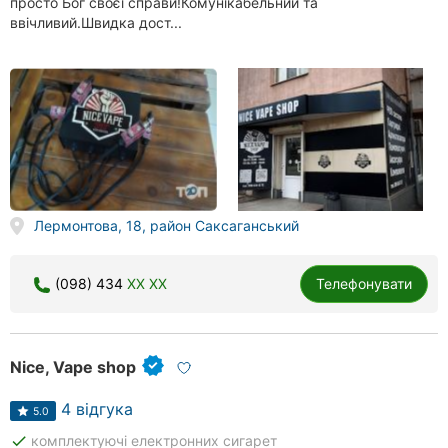
просто Бог своєї справи!Комунікабельний та
ввічливий.Швидка дост...
Лермонтова, 18, район Саксаганський
(098) 434
XX XX
Телефонувати
Nice, Vape shop
4 відгука
5.0
done
комплектуючі електронних сигарет