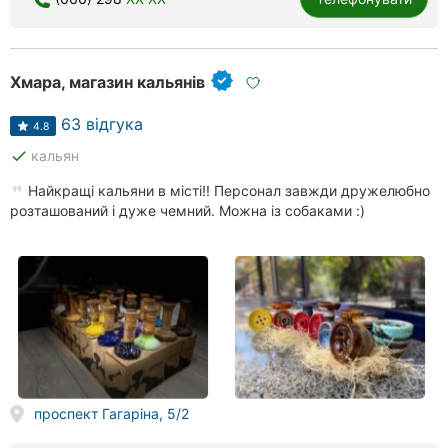
Хмельницький
Хмара, магазин кальянів
Рівне
63 відгука
Одеса
4.8
done
кальян
Кропивницький
Найкращі кальяни в місті!! Персонал завжди дружелюбно
розташований і дуже чемний. Можна із собаками :)
Київ
Харків
Запоріжжя
Дніпро
Львів
проспект Гагаріна, 5/2
Миколаїв