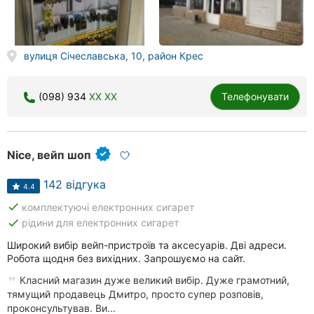
вулиця Січеславська, 10, район Крес
(098) 934
XX XX
Телефонувати
Nice, вейп шоп
142 відгука
4.4
done
комплектуючі електронних сигарет
done
рідини для електронних сигарет
Широкий вибір вейп-пристроїв та аксесуарів. Дві адреси.
Робота щодня без вихідних. Запрошуємо на сайт.
Класний магазин дуже великий вибір. Дуже грамотний,
тямущий продавець Дмитро, просто супер розповів,
проконсультував. Ви...