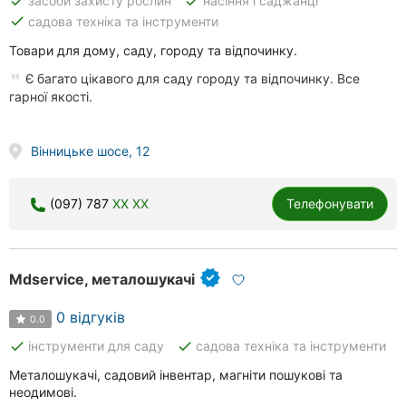
done
done
засоби захисту рослин
насіння і саджанці
done
садова техніка та інструменти
Товари для дому, саду, городу та відпочинку.
Є багато цікавого для саду городу та відпочинку. Все
гарної якості.
Вінницьке шосе, 12
(097) 787
XX XX
Телефонувати
Mdservice, металошукачі
0 відгуків
0.0
done
done
інструменти для саду
садова техніка та інструменти
Металошукачі, садовий інвентар, магніти пошукові та
неодимові.