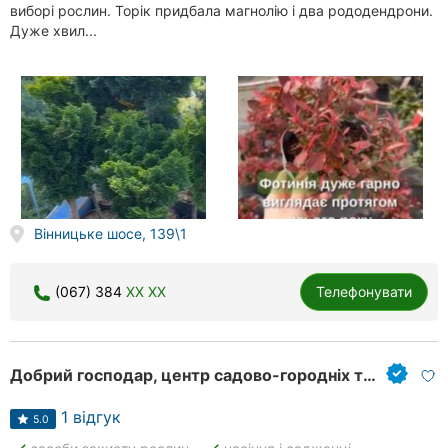
виборі рослин. Торік придбала магнолію і два рододендрони.
Херсон
Дуже хвил...
Полтава
Чернігів
Черкаси
Чернівці
Вінницьке шосе, 139\1
Суми
Івано-
(067) 384
XX XX
Телефонувати
Франківськ
Луцьк
Добрий господар, центр садово-городніх товарів
Ужгород
1 відгук
5.0