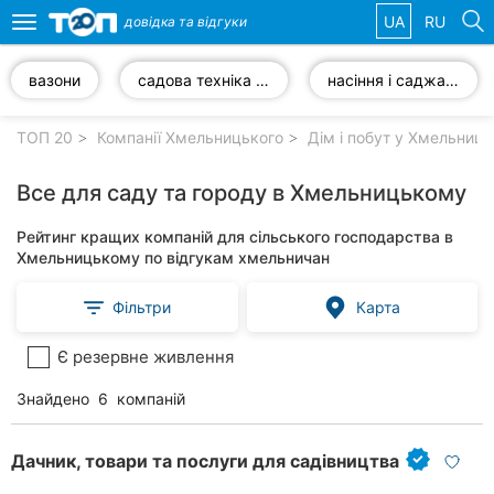
UA
RU
довідка та
відгуки
Toggle
navigation
вазони
садова техніка та інструменти
насіння і саджанці
Обрані
компанії
ТОП 20
Компанії Хмельницького
Дім і побут у Хмельниц
Все для саду та городу в Хмельницькому
Рейтинг кращих компаній для сільського господарства в
Популярні
Хмельницькому по відгукам хмельничан
рубрики:
Фільтри
Карта
Автошколи
Є резервне живлення
Приватні
клініки
Знайдено
6
компаній
Стоматології
Дачник, товари та послуги для садівництва
Ветеринарні