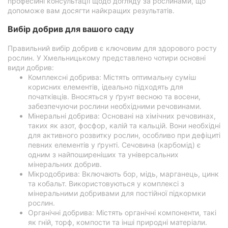
професійні консультації щодо догляду за рослинами, що
допоможе вам досягти найкращих результатів.
Вибір добрив для вашого саду
Правильний вибір добрив є ключовим для здорового росту
рослин. У Хмельницькому представлено чотири основні
види добрив:
Комплексні добрива: Містять оптимальну суміш
корисних елементів, ідеально підходять для
початківців. Вносяться у ґрунт весною та восени,
забезпечуючи рослини необхідними речовинами.
Мінеральні добрива: Основані на хімічних речовинах,
таких як азот, фосфор, калій та кальцій. Вони необхідні
для активного розвитку рослин, особливо при дефіциті
певних елементів у ґрунті. Сечовина (карбомід) є
одним з найпоширеніших та універсальних
мінеральних добрив.
Мікродобрива: Включають бор, мідь, марганець, цинк
та кобальт. Використовуються у комплексі з
мінеральними добривами для постійної підкормки
рослин.
Органічні добрива: Містять органічні компоненти, такі
як гній, торф, компости та інші природні матеріали.