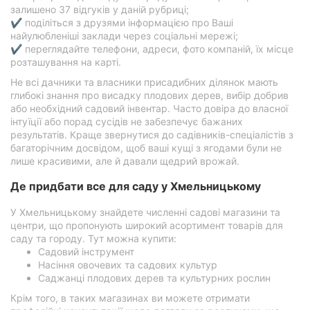
залишено 37 відгуків у даній рубриці;
✔ поділіться з друзями інформацією про Ваші
найулюбленіші заклади через соціальні мережі;
✔ переглядайте телефони, адреси, фото компаній, їх місце
розташування на карті.
Не всі дачники та власники присадибних ділянок мають
глибокі знання про висадку плодових дерев, вибір добрив
або необхідний садовий інвентар. Часто довіра до власної
інтуїції або порад сусідів не забезпечує бажаних
результатів. Краще звернутися до садівників-спеціалістів з
багаторічним досвідом, щоб ваші кущі з ягодами були не
лише красивими, але й давали щедрий врожай.
Де придбати все для саду у Хмельницькому
У Хмельницькому знайдете численні садові магазини та
центри, що пропонують широкий асортимент товарів для
саду та городу. Тут можна купити:
Садовий інструмент
Насіння овочевих та садових культур
Саджанці плодових дерев та культурних рослин
Крім того, в таких магазинах ви можете отримати