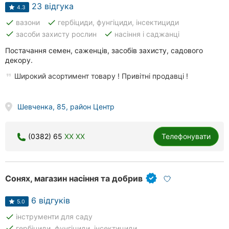
клініки
23 відгука
4.3
done
done
вазони
гербіциди, фунгіциди, інсектициди
Ресторани
done
done
засоби захисту рослин
насіння і саджанці
Всі
Постачання семен, саженців, засобів захисту, садового
рубрики
декору.
Широкий асортимент товару ! Привітні продавці !
Шевченка, 85, район Центр
Всі
міста:
(0382) 65
XX XX
Телефонувати
Хмельницький
Вінниця
Сонях, магазин насіння та добрив
Житомир
6 відгуків
5.0
done
інструменти для саду
Тернопіль
done
гербіциди, фунгіциди, інсектициди