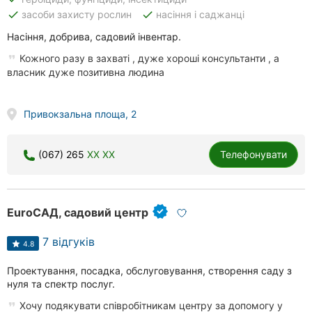
Рівне
done
done
засоби захисту рослин
насіння і саджанці
Насіння, добрива, садовий інвентар.
Одеса
Кожного разу в захваті , дуже хороші консультанти , а
власник дуже позитивна людина
Кропивницький
Київ
Привокзальна площа, 2
Харків
(067) 265
XX XX
Телефонувати
Запоріжжя
Дніпро
EuroСАД, садовий центр
Львів
7 відгуків
4.8
Кривий
Ріг
Проектування, посадка, обслуговування, створення саду з
нуля та спектр послуг.
Миколаїв
Хочу подякувати співробітникам центру за допомогу у