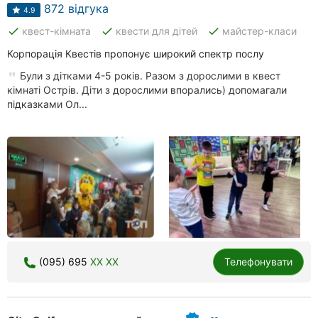
Автошколи
872 відгука
4.9
done
done
done
квест-кімната
квести для дітей
майстер-класи
Ресторани
Корпорація Квестів пропонує широкий спектр послу
Всі
Були з дітками 4-5 років. Разом з дорослими в квест
рубрики
кімнаті Острів. Діти з дорослими впорались) допомагали
підказками Ол...
Всі
міста:
Харків
Вінниця
(095) 695
XX XX
Телефонувати
Житомир
Тернопіль