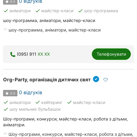
0 відгуків
0.0
done
done
done
аніматори
майстер-класи
шоу-программа
шоу-программа, аніматори, майстер-класи
шоу-программа, аніматори, майстер-класи
(095) 911
XX XX
Телефонувати
Org-Party, організація дитячих свят
0 відгуків
0.0
done
done
done
аніматори
кейтеринг
майстер-класи
done
шоу мильних бульбашок
Шоу-програми, конкурси, майстер-класи, робота з дітьми,
аніматори.
Шоу-програми, конкурси, майстер-класи, робота з дітьми,