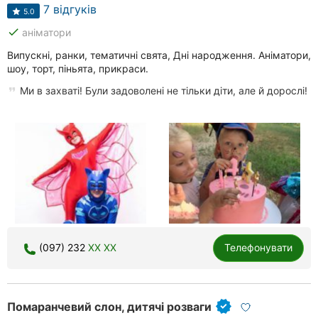
7 відгуків
5.0
done
аніматори
Випускні, ранки, тематичні свята, Дні народження. Аніматори,
шоу, торт, піньята, прикраси.
Ми в захваті! Були задоволені не тільки діти, але й дорослі!
(097) 232
XX XX
Телефонувати
Помаранчевий слон, дитячі розваги