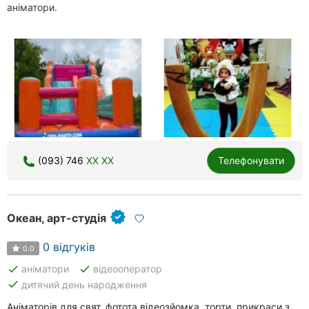
аніматори.
(093) 746
XX XX
Телефонувати
Океан, арт-студія
0 відгуків
0.0
done
done
аніматори
відеооператор
done
дитячий день народження
Аніматорів для свят, фотота відеозйомка, торти, прикраси з