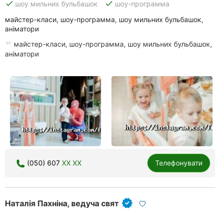
done
done
шоу мильних бульбашок
шоу-программа
майстер-класи, шоу-программа, шоу мильних бульбашок,
аніматори
майстер-класи, шоу-программа, шоу мильних бульбашок,
аніматори
(050) 607
XX XX
Телефонувати
Наталія Пахніна, ведуча свят