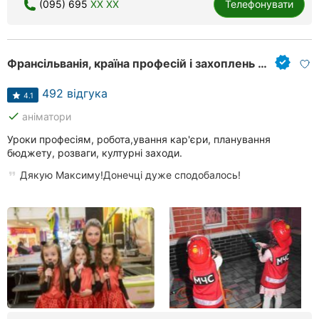
(095) 695
XX XX
Телефонувати
Франсільванія, країна професій і захоплень для дітей
492 відгука
4.1
done
аніматори
Уроки професіям, робота,ування кар'єри, планування
бюджету, розваги, културні заходи.
Дякую Максиму!Донечці дуже сподобалось!