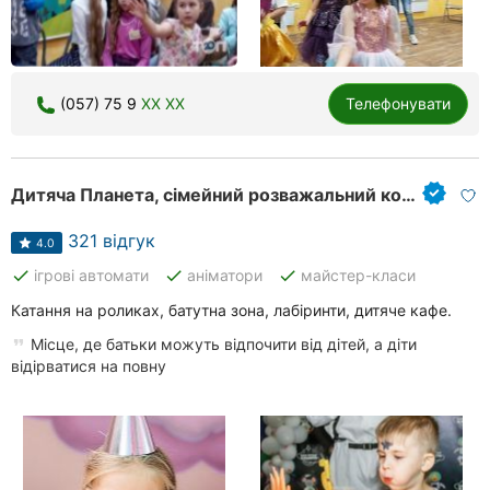
(057) 75 9
XX XX
Телефонувати
Дитяча Планета, сімейний розважальний комплекс
321 відгук
4.0
done
done
done
ігрові автомати
аніматори
майстер-класи
Катання на роликах, батутна зона, лабіринти, дитяче кафе.
Місце, де батьки можуть відпочити від дітей, а діти
відірватися на повну