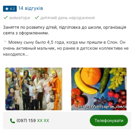
14 відгуків
4.2
done
done
аніматори
дитячий день народження
Заняття по розвитку дітей, підготовка до школи, організація
свята з оформленням.
Моему сыну было 4,5 года, когда мы пришли в Слон. Он
очень активный мальчик, но ранее в детском коллективе не
находился...
(097) 159
XX XX
Телефонувати