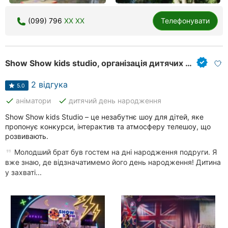
(099) 796
XX XX
Телефонувати
Show Show kids studio, організація дитячих свят
2 відгука
5.0
done
done
аніматори
дитячий день народження
Show Show kids Studio – це незабутнє шоу для дітей, яке
пропонує конкурси, інтерактив та атмосферу телешоу, що
розвивають.
Молодший брат був гостем на дні народження подруги. Я
вже знаю, де відзначатимемо його день народження! Дитина
у захваті...