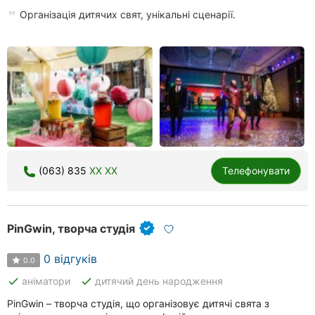
Організація дитячих свят, унікальні сценарії.
(063) 835
XX XX
Телефонувати
PinGwin, творча студія
0 відгуків
0.0
done
done
аніматори
дитячий день народження
PinGwin – творча студія, що організовує дитячі свята з