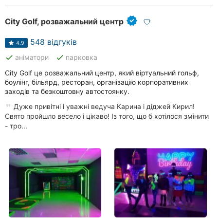
Херсон
City Golf, розважальний центр
Полтава
548 відгуків
4.9
Чернігів
done
done
аніматори
парковка
City Golf це розважальний центр, який віртуальний гольф,
Черкаси
боулінг, більярд, ресторан, організацію корпоративних
заходів та безкоштовну автостоянку.
Чернівці
Дуже привітні і уважні ведуча Карина і діджей Кирил!
Суми
Свято пройшло весело і цікаво! Із того, що б хотілося змінити
- тро...
Івано-
Франківськ
Луцьк
Ужгород
Карпати