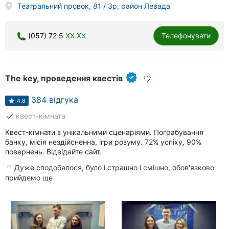
Театральний провок, 81 / 3р, район Левада
(057) 72 5
XX XX
Телефонувати
The key, проведення квестів
384 відгука
4.8
done
квест-кімната
Квест-кімнати з унікальними сценаріями. Пограбування
банку, місія нездійсненна, ігри розуму. 72% успіху, 90%
повернень. Відвідайте сайт.
Дуже сподобалося, було і страшно і смішно, обов'язково
прийдемо ще