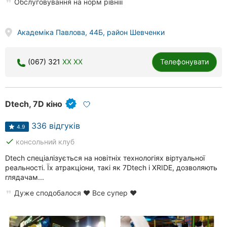
Обслуговування на норм рівнііі
Академіка Павлова, 44Б, район Шевченки
(067) 321
XX XX
Телефонувати
Dtech, 7D кіно
336 відгуків
4.9
done
консольний клуб
Dtech спеціалізується на новітніх технологіях віртуальної
реальності. Їх атракціони, такі як 7Dtech і XRIDE, дозволяють
глядачам...
Дуже сподобалося ❤️ Все супер ❤️