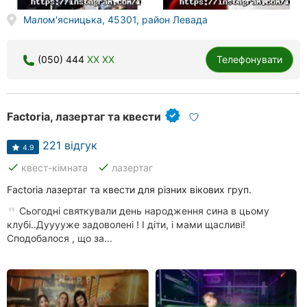
Малом'ясницька, 45301, район Левада
(050) 444
XX XX
Телефонувати
Factoria, лазертаг та квести
221 відгук
4.9
done
done
квест-кімната
лазертаг
Factoria лазертаг та квести для різних вікових груп.
Сьогодні святкували день народження сина в цьому
клубі..Дууууже задоволені ! І діти, і мами щасливі!
Сподобалося , що за...