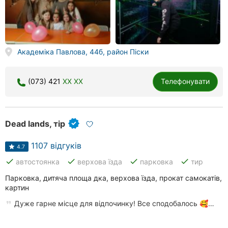
Академіка Павлова, 44б, район Піски
(073) 421
XX XX
Телефонувати
Dead lands, тір
1107 відгуків
4.7
done
done
done
done
автостоянка
верхова їзда
парковка
тир
Парковка, дитяча площа дка, верхова їзда, прокат самокатів,
картин
Дуже гарне місце для відпочинку! Все сподобалось 🥰…