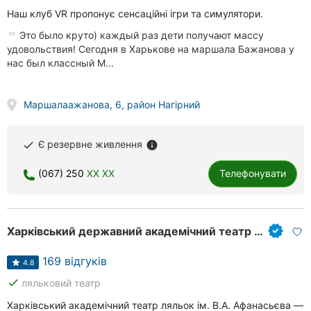
Наш клуб VR пропонує сенсаційні ігри та симулятори.
Это было круто) каждый раз дети получают массу
удовольствия! Сегодня в Харькове на маршала Бажанова у
нас был классный М...
Маршалаажанова, 6, район Нагірний
Є резервне живлення
done
info
(067) 250
XX XX
Телефонувати
Харківський державний академічний театр ляльок ім. В. А. Афанасьєва
169 відгуків
4.8
done
ляльковий театр
Харківський академічний театр ляльок ім. В.А. Афанасьєва —