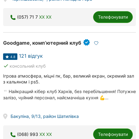
(057) 71 7
XX XX
Телефонувати
Goodgame, комп’ютерний клуб
121 відгук
4.8
done
консольний клуб
Ігрова атмосфера, міцні пк, бар, великий екран, окремий зал
з кальяном і ps5.
Найкращий кібер клуб Харків, без перебільшення! Потужне
залізо, чуйний персонал, найсмачніша кухня 💪…
Бакуліна, 9/13, район Шатилівка
(068) 993
XX XX
Телефонувати