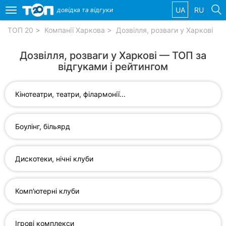
UA
RU
довідка та
відгуки
Toggle
navigation
ТОП 20
Компанії Харкова
Дозвілля, розваги у Харкові
Обрані
Дозвілля, розваги у Харкові — ТОП за
компанії
відгуками і рейтингом
Кінотеатри, театри, філармонії...
Популярні
рубрики:
Боулінг, більярд
Ветеринарні
клініки
Дискотеки, нічні клуби
Стоматології
Комп'ютерні клуби
Приватні
клініки
Ігрові комплекси