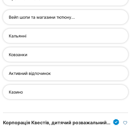
Автошколи
Ресторани
Вейп шопи та магазини тютюну...
Всі
рубрики
Кальянні
Ковзанки
Всі
Активний відпочинок
міста:
Харків
Казино
Вінниця
Житомир
Корпорація Квестів, дитячий розважальний центр
Тернопіль