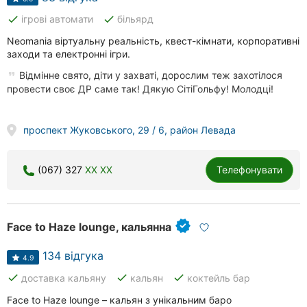
done
done
ігрові автомати
більярд
Neomania віртуальну реальність, квест-кімнати, корпоративні
заходи та електронні ігри.
Відмінне свято, діти у захваті, дорослим теж захотілося
провести своє ДР саме так! Дякую СітіГольфу! Молодці!
проспект Жуковського, 29 / 6, район Левада
(067) 327
XX XX
Телефонувати
Face to Haze lounge, кальянна
134 відгука
4.9
done
done
done
доставка кальяну
кальян
коктейль бар
Face to Haze lounge – кальян з унікальним баро