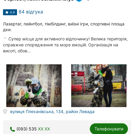
84 відгука
4.9
Лазертаг, пейнтбол, тімбілдинг, виїзні ігри, спортивні площа
дки.
Супер місце для активного відпочинку! Велика територія,
справжне спорядження та море емоцій. Організація на
висоті, обов...
вулиця Плеханівська, 134, район Левада
(093) 535
XX XX
Телефонувати