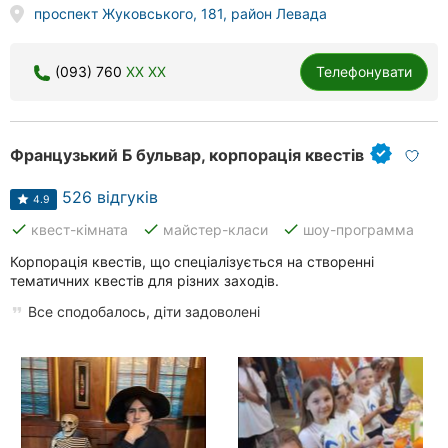
проспект Жуковського, 181, район Левада
(093) 760
XX XX
Телефонувати
Французький Б бульвар, корпорація квестів
526 відгуків
4.9
done
done
done
квест-кімната
майстер-класи
шоу-программа
Корпорація квестів, що спеціалізується на створенні
тематичних квестів для різних заходів.
Все сподобалось, діти задоволені