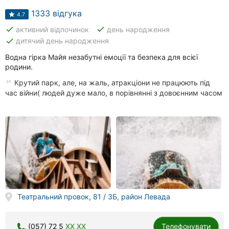
1333 відгука
4.7
done
done
активний відпочинок
день народження
done
дитячий день народження
Водна гірка Майя незабутні емоції та безпека для всієї
родини.
Крутий парк, але, на жаль, атракціони не працюють під
час війни( людей дуже мало, в порівнянні з довоєнним часом
Театральний провок, 81 / 3Б, район Левада
(057) 72 5
XX XX
Телефонувати