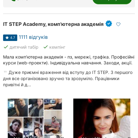
IT STEP Academy, комп'ютерна академія
1111 відгуків
4.7
done
done
дитячий табір
кемпінг
Мала комп'ютерна академія - пз, мережі, графіка. Професійні
курси (web-проекти). Індивідуальна навчання. Заходи, акції.
Дуже приємні враження від вступу до IT STEP. З першого
дня все організовано зручно та зрозуміло. Працівники
привітні й д...