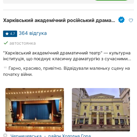
Харківський академічний російський драматичний театр ім. А. С. Пушкіна
364 відгука
4.7
done
автостоянка
"Харківський академічний драматичний театр" — культурна
інституція, що поєднує класичну драматургію з сучасними...
Гарно, красиво, привітно. Відвідували маленьку сцену на
початку війни.
Чернишевська, -, район Холодна Гора