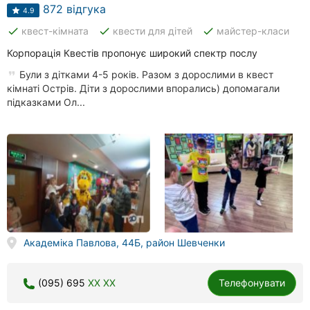
872 відгука
4.9
Хмельницький
done
done
done
квест-кімната
квести для дітей
майстер-класи
Рівне
Корпорація Квестів пропонує широкий спектр послу
Одеса
Були з дітками 4-5 років. Разом з дорослими в квест
кімнаті Острів. Діти з дорослими впорались) допомагали
підказками Ол...
Кропивницький
Київ
Запоріжжя
Дніпро
Львів
Академіка Павлова, 44Б, район Шевченки
Кривий
Ріг
(095) 695
XX XX
Телефонувати
Миколаїв