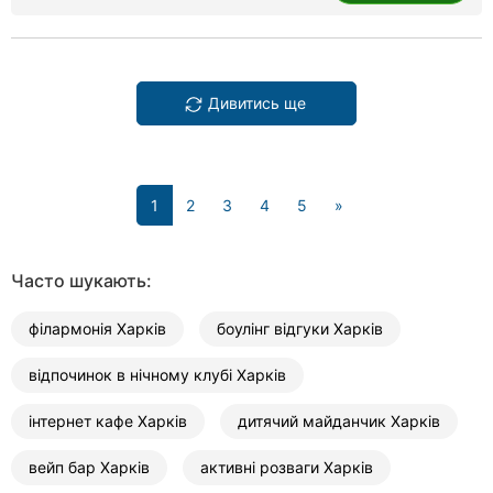
Дивитись ще
(current)
1
2
3
4
5
»
Часто шукають:
філармонія Харків
боулінг відгуки Харків
відпочинок в нічному клубі Харків
інтернет кафе Харків
дитячий майданчик Харків
вейп бар Харків
активні розваги Харків