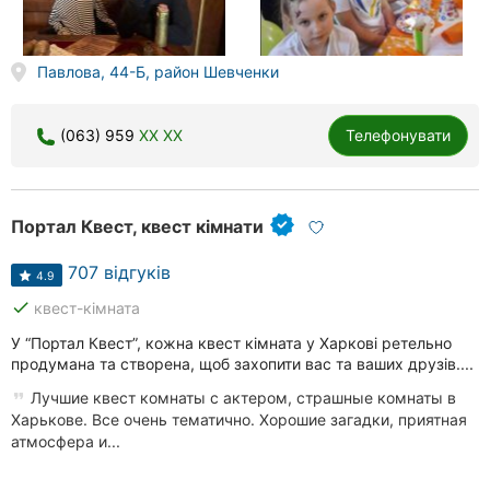
Павлова, 44-Б, район Шевченки
(063) 959
XX XX
Телефонувати
Портал Квест, квест кімнати
707 відгуків
4.9
done
квест-кімната
У “Портал Квест”, кожна квест кімната у Харкові ретельно
продумана та створена, щоб захопити вас та ваших друзів....
Лучшие квест комнаты с актером, страшные комнаты в
Харькове. Все очень тематично. Хорошие загадки, приятная
атмосфера и...