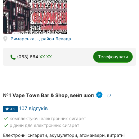
Римарська, -, район Левада
(063) 664
XX XX
Телефонувати
№1 Vape Town Bar & Shop, вейп шоп
107 відгуків
4.9
done
комплектуючі електронних сигарет
done
рідини для електронних сигарет
Електронні сигарети, акумулятори, атомайзери, витратні