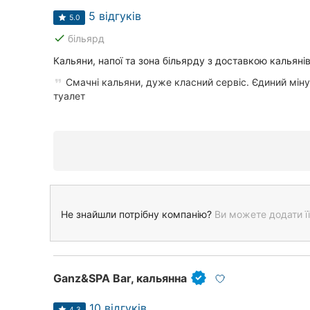
5 відгуків
5.0
done
більярд
Кальяни, напої та зона більярду з доставкою кальяні
Смачні кальяни, дуже класний сервіс. Єдиний міну
туалет
Не знайшли потрібну компанію?
Ви можете додати її
Ganz&SPA Bar, кальянна
10 відгуків
4.3