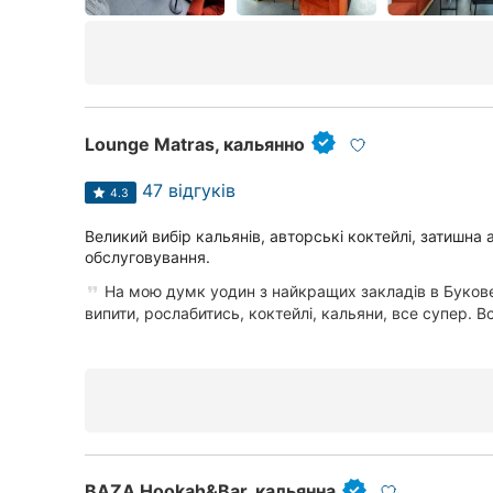
Черкаси
Чернівці
Суми
Lounge Matras, кальянно
Івано-Франківськ
47 відгуків
4.3
Луцьк
Великий вибір кальянів, авторські коктейлі, затишна
обслуговування.
Ужгород
На мою думк уодин з найкращих закладів в Букове
випити, рослабитись, коктейлі, кальяни, все супер. Вс
BAZA Hookah&Bar, кальянна