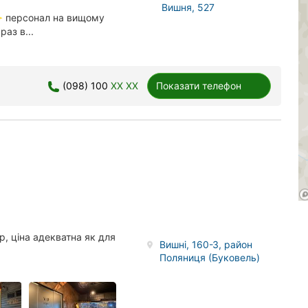
Вишня, 527
✨ персонал на вищому
аз в...
(098) 100
XX XX
Показати телефон
.
, ціна адекватна як для
Вишні, 160-З, район
Поляниця (Буковель)