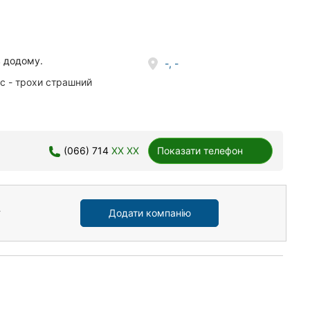
в додому.
-, -
с - трохи страшний
(066) 714
XX XX
Показати телефон
Додати компанію