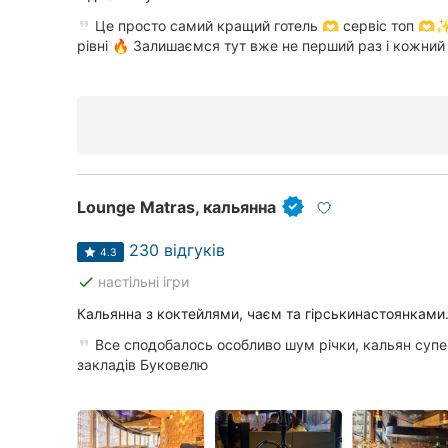
Всі рубрики
Це просто самий кращий готель 🫶 сервіс топ 🫶
рівні 🔥 Залишаємся тут вже не перший раз і кожний р
Всі міста:
Карпати
Вінниця
Lounge Matras, кальянна
Житомир
230 відгуків
4.3
Тернопіль
done
настільні ігри
Кальянна з коктейлями, чаєм та гірськинастоянками
Хмельницький
Все сподобалось особливо шум річки, кальян супер
закладів Буковелю
Рівне
Одеса