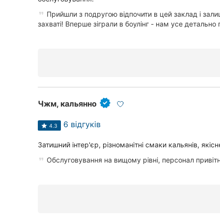
Прийшли з подругою відпочити в цей заклад і зал
захваті! Вперше зіграли в боулінг - нам усе детально п
Чжм, кальянно
6 відгуків
4.3
Затишний інтер'єр, різноманітні смаки кальянів, якіс
Обслуговування на вищому рівні, персонал привіт