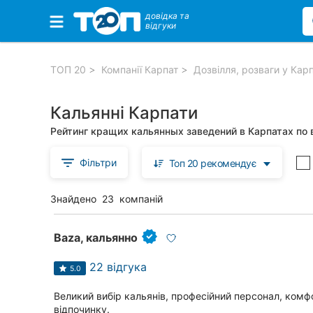
довідка та
відгуки
Обрані компанії
ТОП 20
Компанії Карпат
Дозвілля, розваги у Кар
Кальянні Карпати
Популярні рубрики:
Рейтинг кращих кальянных заведений в Карпатах по 
Кафе, бари
Фільтри
Топ 20 рекомендує
Ресторани
Знайдено
23
компаній
Сауни, бані та СПА
Басейни
Baza, кальянно
Кальянні
22 відгука
5.0
Великий вибір кальянів, професійний персонал, комф
Бази відпочинку
відпочинку.