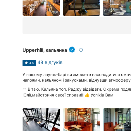
Кропивницький
Київ
Харків
Запоріжжя
Upperhill, кальянна
Дніпро
48 відгуків
4.5
Львів
У нашому лаунж-барі ви зможете насолодитися сма
Кривий Ріг
напоями, кальяном і закусками, відчувши атмосферу
Вітаю. Кальяна топ. Раджу відвідати. Окрема подяк
Миколаїв
Юлії,майстриня своєї справи!!!👍 Успіхів Вам!
Херсон
Полтава
Чернігів