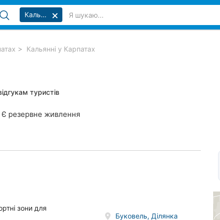
Кальянні
патах
Кальянні у Карпатах
відгукам туристів
Є резервне живлення
ортні зони для
Буковель, Ділянка