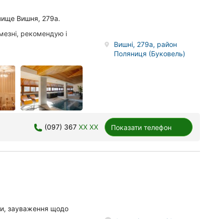
чище Вишня, 279а.
мезні, рекомендую і
Вишні, 279а, район
Поляниця (Буковель)
(097) 367
XX XX
Показати телефон
іни, зауваження щодо