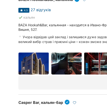
27 відгуків
4.5
done
кальян
BAZA Hookah&Bar, кальянная - находится в Ивано-Фр
Вишня, 527.
Учора відвідав цей заклад і залишився дуже задо
великий вибір страв і приємні ціни – кожен зможе зна
Casper Bar, кальян-бар