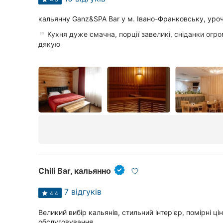
кальянну Ganz&SPA Bar у м. Івано-Франковську, уро
Кухня дуже смачна, порції завеликі, сніданки огро
дякую
Chili Bar, кальянно
7 відгуків
4.4
Великий вибір кальянів, стильний інтер'єр, помірні ц
обслуговування.