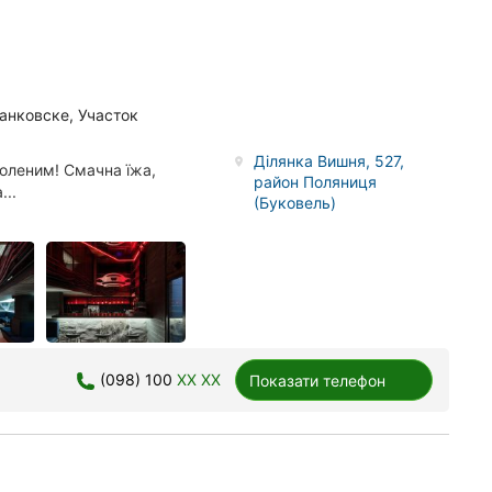
анковске, Участок
Ділянка Вишня, 527,
воленим! Смачна їжа,
район Поляниця
...
(Буковель)
(098) 100
XX XX
Показати телефон