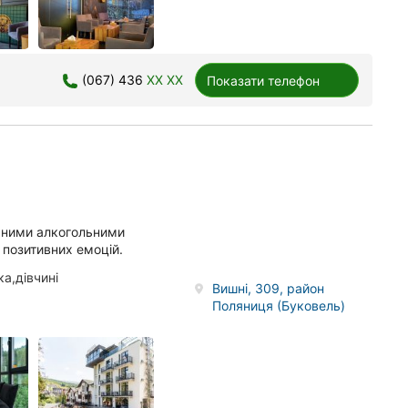
(067) 436
XX XX
Показати телефон
чними алкогольними
 позитивних емоцій.
а,дівчині
Вишні, 309, район
Поляниця (Буковель)