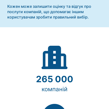
Автошколи
Кожен може залишити оцінку та відгук про
послуги компаній, що допомагає іншим
Ресторани
користувачам зробити правильний вибір.
Всі
рубрики
Всі
міста:
Вінниця
265 000
Житомир
компаній
Тернопіль
Хмельницький