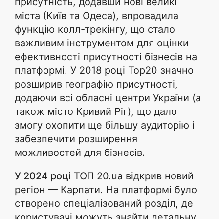
присутність, додавши нові великі
міста (Київ та Одеса), впровадила
функцію колл-трекінгу, що стало
важливим інструментом для оцінки
ефективності присутності бізнесів на
платформі. У 2018 році Top20 значно
розширив географію присутності,
додаючи всі обласні центри України (а
також місто Кривий Ріг), що дало
змогу охопити ще більшу аудиторію і
забезпечити розширення
можливостей для бізнесів.
У 2024 році
ТОП 20.ua відкрив новий
регіон — Карпати. На платформі було
створено спеціалізований розділ, де
користувачі можуть знайти детальну