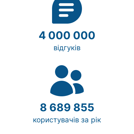
Рівне
Одеса
4 000 000
Кропивницький
Київ
відгуків
Харків
Запоріжжя
Дніпро
Львів
8 689 855
Кривий
Ріг
користувачів за рік
Миколаїв