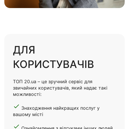
ДЛЯ
КОРИСТУВАЧІВ
ТОП 20.ua – це зручний сервіс для
звичайних користувачів, який надає такі
можливості:
done
Знаходження найкращих послуг у
вашому місті
done
Ознайомлення з відгуками інших людей