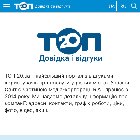
UA
RU
довідка та
відгуки
Toggle
navigation
Обрані
компанії
Популярні
ТОП 20.ua – найбільший портал з відгуками
рубрики:
користувачів про послуги у різних містах України.
Стоматології
Сайт є частиною медіа-корпорації RIA і працює з
2014 року. Ми надаємо детальну інформацію про
Ветеринарні
компанії: адреси, контакти, графік роботи, ціни,
клініки
фото, відео, акції.
Приватні
клініки