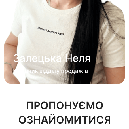
Залецька Неля
Керівник відділу продажів
ПРОПОНУЄМО
ОЗНАЙОМИТИСЯ