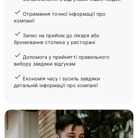
done
Отримання точної інформації про
компанії
done
Запис на прийом до лікаря або
бронювання столика у ресторані
done
Допомога у прийнятті правильного
вибору завдяки відгукам
done
Економія часу і зусиль завдяки
детальній інформації про компанії