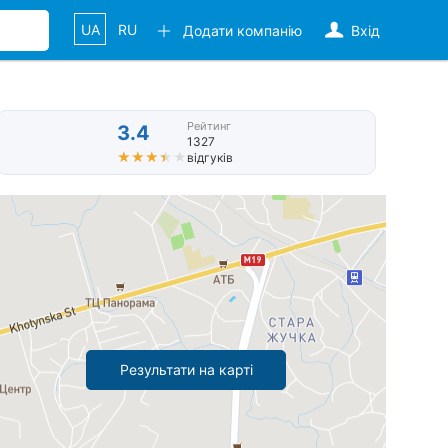
UA
RU
Додати компанію
Вхід
Рейтинг
3.4
1327
★★★★★
★★★★★
відгуків
Результати на карті