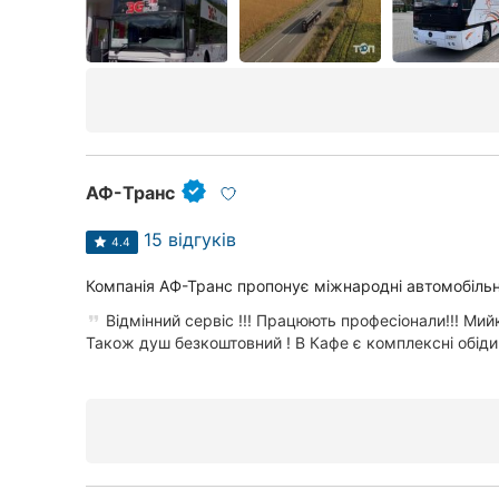
Київ
Харків
Запоріжжя
Дніпро
АФ-Транс
Львів
15 відгуків
Кривий Ріг
4.4
Компанія АФ-Транс пропонує міжнародні автомобільн
Миколаїв
Відмінний сервіс !!! Працюють професіонали!!! Мий
Херсон
Також душ безкоштовний ! В Кафе є комплексні обіди.
Полтава
Чернігів
Черкаси