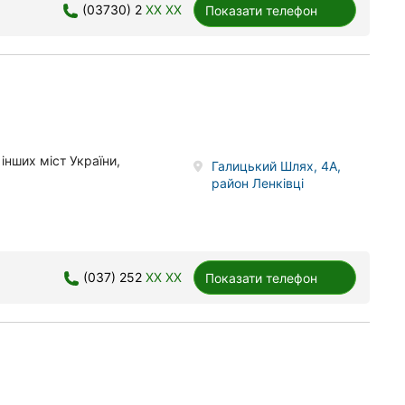
(03730) 2
XX XX
Показати телефон
 інших міст України,
Галицький Шлях, 4А,
район Ленківці
(037) 252
XX XX
Показати телефон