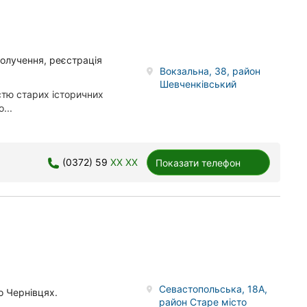
получення, реєстрація
Вокзальна, 38, район
Шевченківський
істю старих історичних
...
(0372) 59
XX XX
Показати телефон
Севастопольська, 18А,
о Чернівцях.
район Старе місто