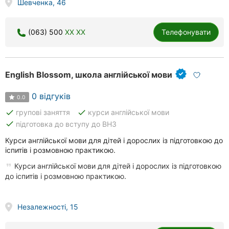
Шевченка, 46
(063) 500
XX XX
Телефонувати
English Blossom, школа англійської мови
0 відгуків
0.0
done
done
групові заняття
курси англійської мови
done
підготовка до вступу до ВНЗ
Курси англійської мови для дітей і дорослих із підготовкою до
іспитів і розмовною практикою.
Курси англійської мови для дітей і дорослих із підготовкою
до іспитів і розмовною практикою.
Незалежності, 15