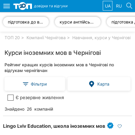
UA
RU
довідка та
відгуки
Toggle
navigation
підготовка до вступу до ВНЗ
курси англійської мови
Обрані
компанії
ТОП 20
Компанії Чернігова
Навчання, курси у Чернігові
Курси іноземних мов в Чернігові
Рейтинг кращих курсів іноземних мов в Чернігові по
Популярні
відгукам чернігівчан
рубрики:
Фільтри
Карта
Ветеринарні
клініки
Є резервне живлення
Стоматології
Знайдено
26
компаній
Приватні
клініки
Lingo Lviv Education, школа іноземних мов