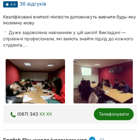
Автошколи
36 відгуків
4.9
Ресторани
Кваліфіковані вчителі-лінгвісти допоможуть вивчити будь-яку
іноземну мову
Всі
Дуже задоволена навчанням у цій школі! Викладачі —
рубрики
справжні професіонали, які вміють знайти підхід до кожного
студента....
Всі
міста:
Чернігів
Вінниця
(067) 343
XX XX
Телефонувати
Житомир
Тернопіль