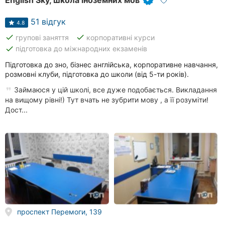
English Sky, школа іноземних мов
Хмельницький
51 відгук
4.8
Рівне
done
done
групові заняття
корпоративні курси
done
підготовка до міжнародних екзаменів
Одеса
Підготовка до зно, бізнес англійська, корпоративне навчання,
розмовні клуби, підготовка до школи (від 5-ти років).
Кропивницький
Займаюся у цій школі, все дуже подобається. Викладання
Київ
на вищому рівні!) Тут вчать не зубрити мову , а її розуміти!
Дост...
Харків
Запоріжжя
Дніпро
Львів
Кривий
проспект Перемоги, 139
Ріг