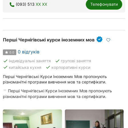
(093) 513
XX XX
Телефонувати
Перші Чернігівські курси іноземних мов
0 відгуків
0.0
done
done
індивідуальні заняття
групові заняття
done
done
китайська кухня
корпоративні курси
Перші Чернігівські Курси Іноземних Мов пропонують
різноманітні програми вивчення мов та сертифікати.
Перші Чернігівські Курси Іноземних Мов пропонують
різноманітні програми вивчення мов та сертифікати.