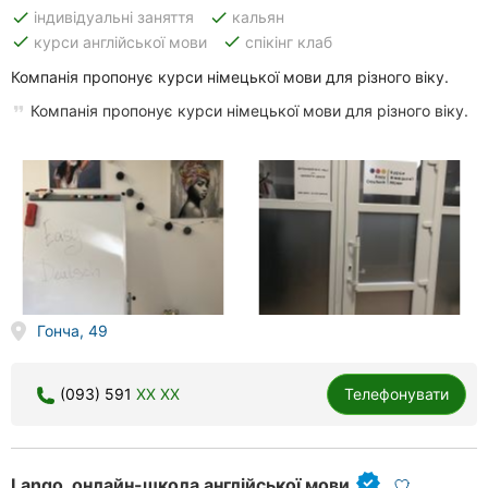
done
done
індивідуальні заняття
кальян
done
done
курси англійської мови
спікінг клаб
Компанія пропонує курси німецької мови для різного віку.
Компанія пропонує курси німецької мови для різного віку.
Гонча, 49
(093) 591
XX XX
Телефонувати
Lango, онлайн-школа англійської мови