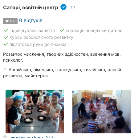
Саторі, освітній центр
0 відгуків
0.0
done
done
індивідуальні заняття
корекція поведінки дитини
done
курси особистісного розвитку
done
підготовка руки до письма
Розвиток мислення, творчих здібностей, вивчення мов,
психолог.
Англійська, німецька, французька, китайська, ранній
розвиток, майстерня.
проспект Миру, 34А