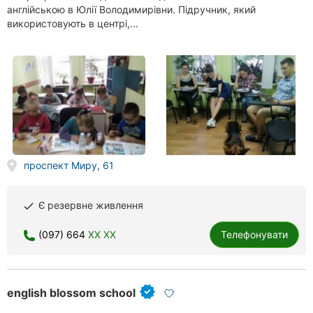
англійською в Юлії Володимирівни. Підручник, який
використовують в центрі,...
проспект Миру, 61
Є резервне живлення
done
(097) 664
XX XX
Телефонувати
english blossom school