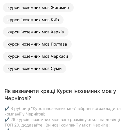
курси іноземних мов Житомир
курси іноземних мов Київ
курси іноземних мов Харків
курси іноземних мов Полтава
курси іноземних мов Черкаси
курси іноземних мов Суми
Як визначити кращі Курси іноземних мов у
Чернігові?
✔ В рубриці "Курси іноземних мов" зібрані всі заклади та
компанії у Чернігові;
✔ 26 курсів іноземних мов вже розміщуються на довідці
ТОП 20, додавайте і Ви нові компанії у місті Чернігів;