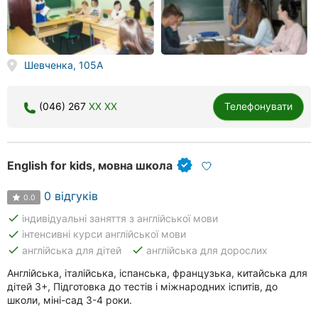
Шевченка, 105А
(046) 267
XX XX
Телефонувати
English for kids, мовна школа
0 відгуків
0.0
done
індивідуальні заняття з англійської мови
done
інтенсивні курси англійської мови
done
done
англійська для дітей
англійська для дорослих
Англійська, італійська, іспанська, французька, китайська для
дітей 3+, Підготовка до тестів і міжнародних іспитів, до
школи, міні-сад 3-4 роки.