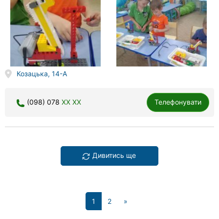
Козацька, 14-А
(098) 078
XX XX
Телефонувати
Дивитись ще
(current)
1
2
»