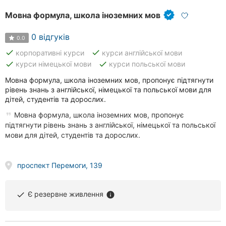
Мовна формула, школа іноземних мов
0 відгуків
0.0
done
done
корпоративні курси
курси англійської мови
done
done
курси німецької мови
курси польської мови
Мовна формула, школа іноземних мов, пропонує підтягнути
рівень знань з англійської, німецької та польської мови для
дітей, студентів та дорослих.
Мовна формула, школа іноземних мов, пропонує
підтягнути рівень знань з англійської, німецької та польської
мови для дітей, студентів та дорослих.
проспект Перемоги, 139
Є резервне живлення
done
info