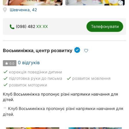
Шевченка, 42
(098) 482
XX XX
Телефонувати
Восьминіжка, центр розвитку
0 відгуків
0.0
done
корекція поведінки дитини
done
done
підготовка руки до письма
розвиток мовлення
done
розвиток моторики
Клуб Восьминіжка пропонує різні напрямки навчання для
дітей.
Клуб Восьминіжка пропонує різні напрямки навчання для
дітей.