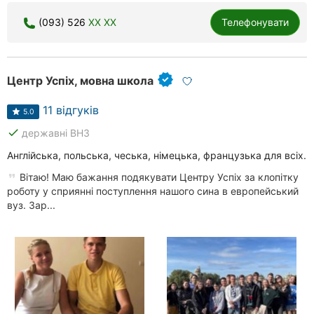
Миколаїв
(093) 526
XX XX
Телефонувати
Херсон
Полтава
Центр Успіх, мовна школа
Черкаси
11 відгуків
5.0
done
державні ВНЗ
Чернівці
Англійська, польська, чеська, німецька, французька для всіх.
Суми
Вітаю! Маю бажання подякувати Центру Успіх за клопітку
роботу у сприянні поступлення нашого сина в европейський
Івано-
вуз. Зар...
Франківськ
Луцьк
Ужгород