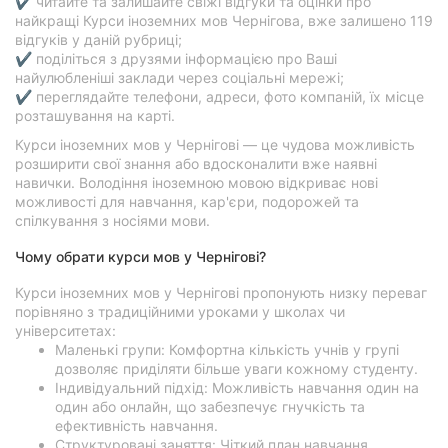
✔ читайте та залишайте свіжі відгуки та оцінки про
найкращі Курси іноземних мов Чернігова, вже залишено 119
відгуків у даній рубриці;
✔ поділіться з друзями інформацією про Ваші
найулюбленіші заклади через соціальні мережі;
✔ переглядайте телефони, адреси, фото компаній, їх місце
розташування на карті.
Курси іноземних мов у Чернігові — це чудова можливість
розширити свої знання або вдосконалити вже наявні
навички. Володіння іноземною мовою відкриває нові
можливості для навчання, кар'єри, подорожей та
спілкування з носіями мови.
Чому обрати курси мов у Чернігові?
Курси іноземних мов у Чернігові пропонують низку переваг
порівняно з традиційними уроками у школах чи
університетах:
Маленькі групи: Комфортна кількість учнів у групі
дозволяє приділяти більше уваги кожному студенту.
Індивідуальний підхід: Можливість навчання один на
один або онлайн, що забезпечує гнучкість та
ефективність навчання.
Структуровані заняття: Чіткий план навчання