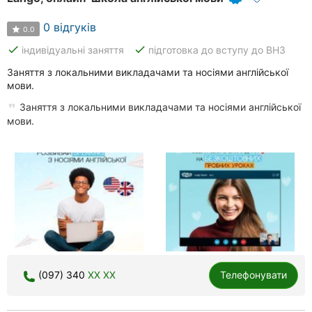
0 відгуків
0.0
done
done
індивідуальні заняття
підготовка до вступу до ВНЗ
Заняття з локальними викладачами та носіями англійської
мови.
Заняття з локальними викладачами та носіями англійської
мови.
(097) 340
XX XX
Телефонувати