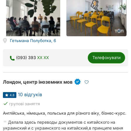
Гетьмана Полуботка, 6
(093) 393
XX XX
Телефонувати
Лондон, центр іноземних мов
10 відгуків
4.8
done
групові заняття
Англійська, німецька, польська для різного віку, бізнес-курс.
Делала здесь переводы документов с китайского на
украинский и с украинского на китайский,в принципе меня