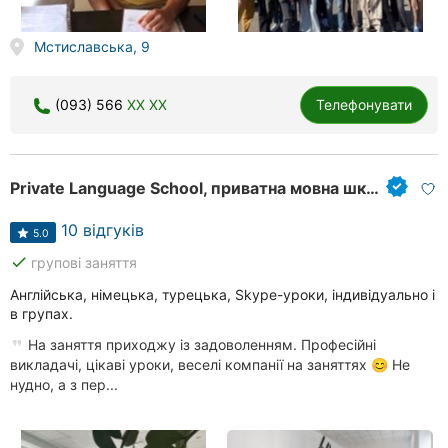
Мстиславська, 9
(093) 566
XX XX
Телефонувати
Private Language School, приватна мовна школа
10 відгуків
5.0
done
групові заняття
Англійська, німецька, турецька, Skype-уроки, індивідуально і
в групах.
На заняття приходжу із задоволенням. Професійні
викладачі, цікаві уроки, веселі компанії на заняттях 😊 Не
нудно, а з пер...