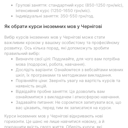
Групові заняття: стандартний курс (850-1250 грн/міс),
інтенсивний курс (1250-1650 грн/міс).
Індивідуальні заняття: 350-550 грн/год.
Як обрати курси іноземних мов у Чернігові
Вибір курсів іноземних мов у Чернігові може стати
важливим кроком у вашому особистому та професійному
розвитку. Ось кілька порад, які допоможуть зробити
правильний вибір:
Визначте свої цілі: Подумайте, для чого вам потрібна
мова (подорожі, робота, навчання).
Дослідіть варіанти: Ознайомтеся з вебсайтами мовних
шкіл, їх програмами та методиками викладання.
Порівняйте ціни: Зверніть увагу на вартість курсів та
наявність акцій.
Відвідайте пробне заняття: Це дозволить вам
ознайомитися з викладачем і атмосферою навчання.
Задавайте питання: Не соромтеся запитувати все, що
вас цікавить, перед тим як записатися на курси.
Курси іноземних мов у Чернігові відкривають нові
горизонти. Це шанс не лише навчитися новому, а й
покращити якість свого життя. Оберіть курси, які