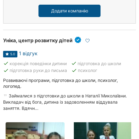
Додати компанію
Уніка, центр розвитку дітей
1 відгук
5.0
done
done
корекція поведінки дитини
підготовка до школи
done
done
підготовка руки до письма
психолог
Розвиваючі програми, підготовка до школи, психолог,
логопед.
Займалися з підготовки до школи в Наталії Миколаївни.
Викладач від бога, дитина із задоволенням віддувала
заняття. Вдячн...