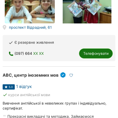
проспект Відрадний, 61
Є резервне живлення
done
(097) 664
XX XX
Телефонувати
АВС, центр іноземних мов
1 відгук
5.0
done
курси англійської мови
Вивчення англійської в невеликих групах і індивідуально,
сертифікат.
Прекрасні викладачі та методика. Займаємося