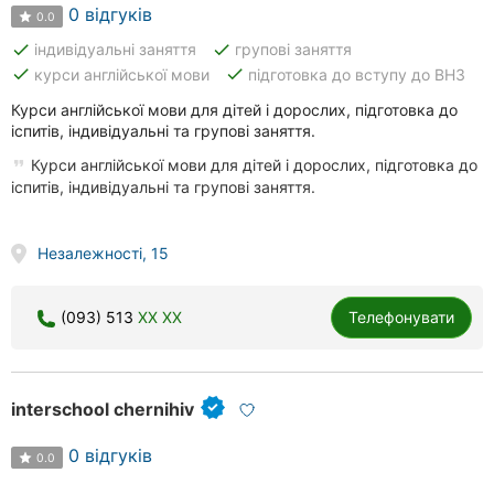
0 відгуків
0.0
done
done
індивідуальні заняття
групові заняття
done
done
курси англійської мови
підготовка до вступу до ВНЗ
Курси англійської мови для дітей і дорослих, підготовка до
іспитів, індивідуальні та групові заняття.
Курси англійської мови для дітей і дорослих, підготовка до
іспитів, індивідуальні та групові заняття.
Незалежності, 15
(093) 513
XX XX
Телефонувати
interschool chernihiv
0 відгуків
0.0