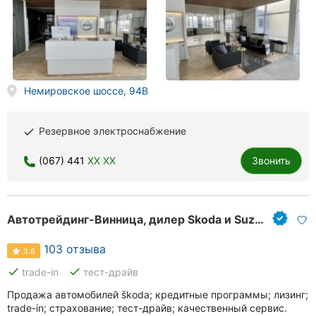
Немировское шоссе, 94В
Резервное электроснабжение
done
(067) 441
XX XX
Звонить
Автотрейдинг-Винница, дилер Skoda и Suzuki
103 отзыва
3.6
done
done
trade-in
тест-драйв
Продажа автомобилей škoda; кредитные программы; лизинг;
trade-in; страхование; тест-драйв; качественный сервис.