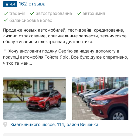
Автошколы
162 отзыва
4.4
done
done
done
trade-in
автострахование
автохимия
Рестораны
done
балансировка колес
Все
Продажа новых автомобилей, тест-драйв, кредитование,
рубрики
лизинг, страхование, оригинальные запчасти, техническое
обслуживание и электронная диагностика.
Хочу висловити подяку Сергію за надану допомогу в
покупці автомобіля Тойота Яріс. Все було дуже оперативно,
чітко та мак...
Все
города:
Винница
Житомир
Тернополь
Хмельницкого шоссе, 114, район Вишенка
Хмельницкий