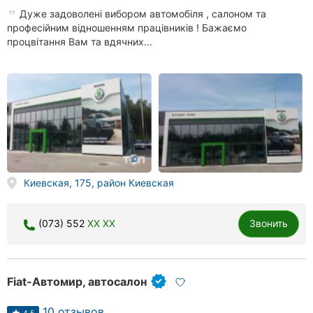
Дуже задоволені вибором автомобіля , салоном та
професійним відношенням працівників ! Бажаємо
процвітання Вам та вдячних...
Киевская, 175, район Киевская
(073) 552
XX XX
Звонить
Fiat-Автомир, автосалон
10 отзывов