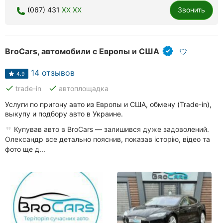
(067) 431
XX XX
Звонить
Ровно
Одесса
BroCars, автомобили с Европы и США
Кропивницкий
14 отзывов
Киев
4.9
done
done
trade-in
автоплощадка
Харьков
Услуги по пригону авто из Европы и США, обмену (Trade-in),
выкупу и подбору авто в Украине.
Запорожье
Купував авто в BroCars — залишився дуже задоволений.
Днепр
Олександр все детально пояснив, показав історію, відео та
фото ще д...
Львов
Кривой
Рог
Николаев