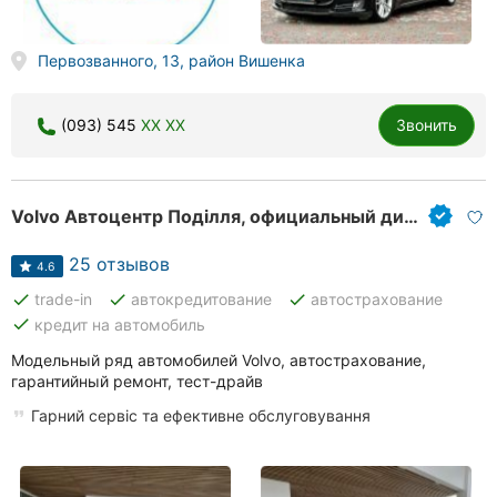
Херсон
Первозванного, 13, район Вишенка
Полтава
Чернигов
(093) 545
XX XX
Звонить
Черкассы
Черновцы
Volvo Автоцентр Поділля, официальный дилерский центр
Сумы
25 отзывов
4.6
done
done
done
trade-in
автокредитование
автострахование
Ивано-
done
кредит на автомобиль
Франковск
Модельный ряд автомобилей Volvo, автострахование,
Луцк
гарантийный ремонт, тест-драйв
Гарний сервіс та ефективне обслуговування
Ужгород
Карпаты