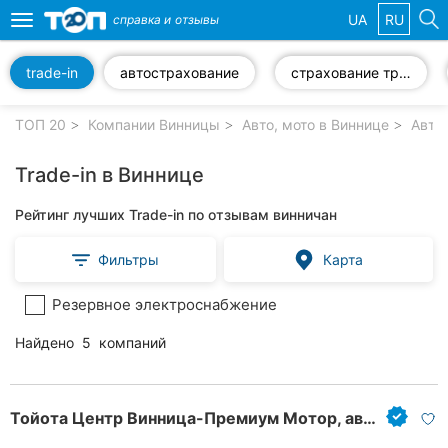
UA
RU
справка и
отзывы
Toggle
navigation
trade-in
автострахование
страхование транспорта
Избранные
компании
ТОП 20
Компании Винницы
Авто, мото в Виннице
Авто
Trade-in в Виннице
Рейтинг лучших Trade-in по отзывам винничан
Популярные
рубрики:
Фильтры
Карта
Стоматологии
Резервное электроснабжение
Ветеринарные
Найдено
5
компаний
клиники
Частные
клиники
Тойота Центр Винница-Премиум Мотор, автомобильный центр