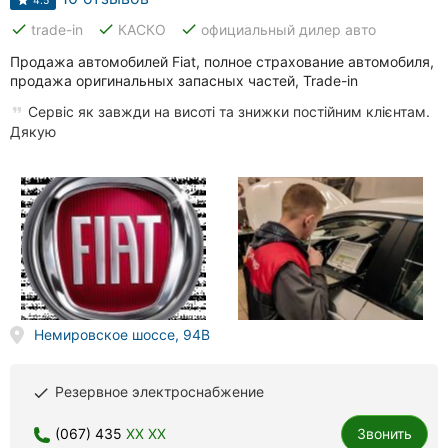
4.5
done
done
done
trade-in
КАСКО
официальный дилер авто
Продажа автомобилей Fiat, полное страхование автомобиля,
продажа оригинальных запасных частей, Trade-in
Сервіс як завжди на висоті та знижки постійним клієнтам.
Дякую
Немировское шоссе, 94В
Резервное электроснабжение
done
(067) 435
XX XX
Звонить