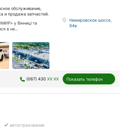
исное обслуживание,
ка и продажа запчастей.
Немировское шоссе,
МИР» у Вінниці та
94в
я в не...
(067) 430
XX XX
Показать телефон
done
автострахование