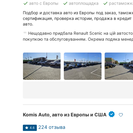
done
done
done
авто с Европы
автоплощадка
растаможк
Подбор и доставка авто из Европы под заказ, тамо
сертификация, проверка истории, продажа в кредит и
Все города:
авто.
Винница
Нещодавно придбала Renault Scenic на цій автосто
покупкою та обслуговуванням. Окрема подяка менед
Житомир
Тернополь
Хмельницкий
Ровно
Одесса
Кропивницкий
Komis Auto, авто из Европы и США
Киев
224 отзыва
4.6