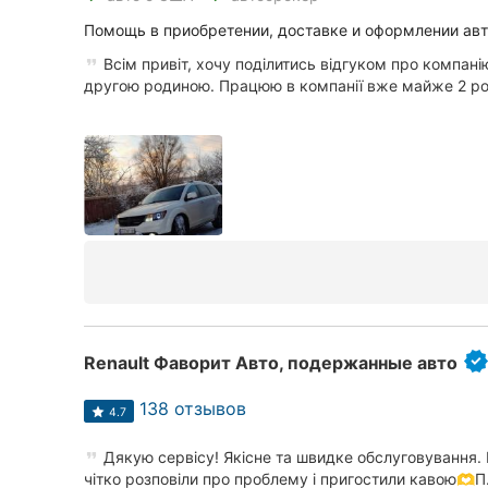
Помощь в приобретении, доставке и оформлении ав
Всім привіт, хочу поділитись відгуком про компані
другою родиною. Працюю в компанії вже майже 2 ро.
Renault Фаворит Авто, подержанные авто
138 отзывов
4.7
Дякую сервісу! Якісне та швидке обслуговування.
чітко розповіли про проблему і пригостили кавою🫶П.