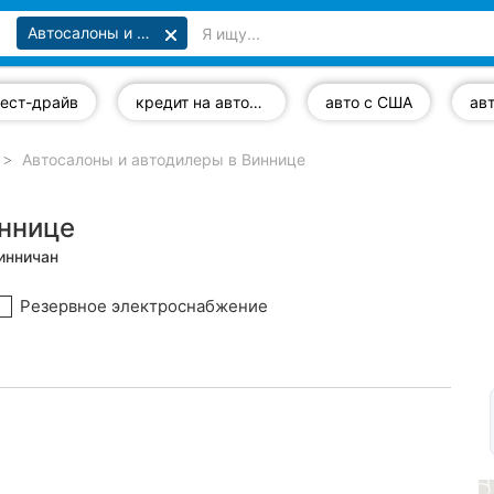
Автосалоны и автодилеры
тест-драйв
кредит на автомобиль
авто с США
ав
Автосалоны и автодилеры в Виннице
иннице
инничан
Резервное электроснабжение