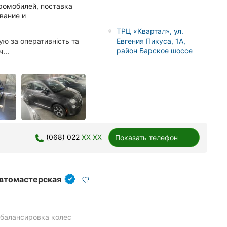
тромобилей, поставка
вание и
ТРЦ «Квартал», ул.
ю за оперативність та
Евгения Пикуса, 1А,
район Барское шоссе
...
(068) 022
XX XX
Показать телефон
автомастерская
балансировка колес