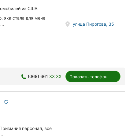
томобилей из США.
ю, яка стала для мене
улица Пирогова, 35
..
(068) 661
XX XX
Показать телефон
 Приємний персонал, все
..