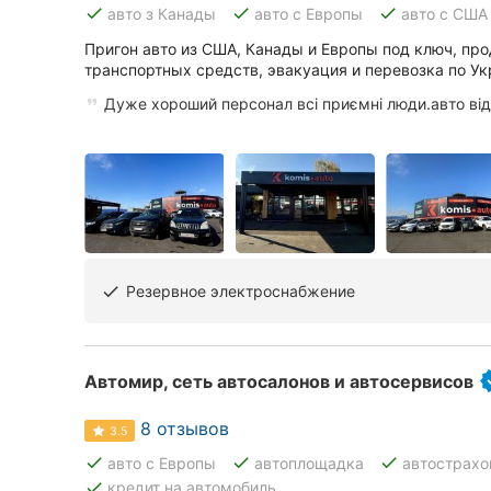
Харьков
done
done
done
авто з Канады
авто с Европы
авто с США
Пригон авто из США, Канады и Европы под ключ, пр
Запорожье
транспортных средств, эвакуация и перевозка по Ук
Днепр
Дуже хороший персонал всі приємні люди.авто від
Львов
Кривой Рог
Николаев
Херсон
Резервное электроснабжение
done
Полтава
Автомир, сеть автосалонов и автосервисов
Чернигов
8 отзывов
Черкассы
3.5
done
done
done
авто с Европы
автоплощадка
автострахо
Черновцы
done
кредит на автомобиль