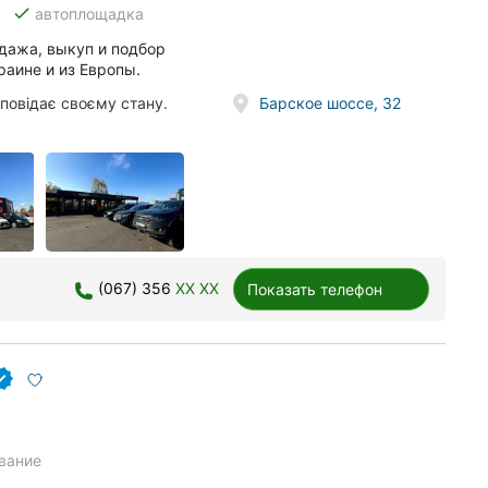
done
автоплощадка
одажа, выкуп и подбор
раине и из Европы.
повідає своєму стану.
Барское шоссе, 32
(067) 356
XX XX
Показать телефон
вание