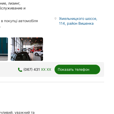
ие, лизинг,
обслуживание и
Хмельницкого шоссе,
 в покупці автомобіля
114, район Вишенка
.
(067) 431
XX XX
Показать телефон
чливий, уважний та