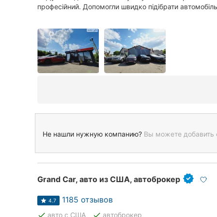
професійний. Допомогли швидко підібрати автомобіль 
Не нашли нужную компанию?
Вы можете добавить 
Grand Car, авто из США, автоброкер
1185 отзывов
4.7
done
done
авто с США
автоброкер