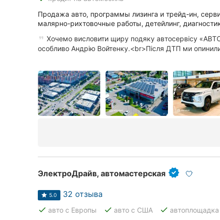
Сумы
Продажа авто, программы лизинга и трейд-ин, серв
малярно-рихтовочные работы, детейлинг, диагности
Ивано-Франковск
Хочемо висловити щиру подяку автосервісу «АВТО
особливо Андрію Войтенку.<br>Після ДТП ми опинилис
Луцк
Ужгород
ЭлектроДрайв, автомастерская
32 отзыва
5.0
done
done
done
авто с Европы
авто с США
автоплощадка