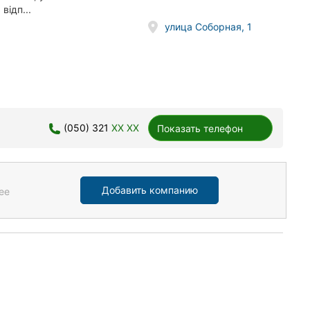
відп...
улица Соборная, 1
(050) 321
XX XX
Показать телефон
Добавить компанию
ее