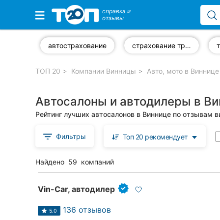
справка и
отзывы
Избранные компании
автострахование
страхование транспорта
ТОП 20
Компании Винницы
Авто, мото в Виннице
Популярные рубрики:
Автосалоны и автодилеры в В
Стоматологии
Рейтинг лучших автосалонов в Виннице по отзывам в
Ветеринарные клиники
Фильтры
Топ 20 рекомендует
Частные клиники
Найдено
59
компаний
Автошколы
Рестораны
Vin-Car, автодилер
Все рубрики
136 отзывов
5.0