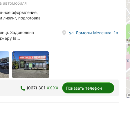
а автомобиля
женное оформление,
 лизинг, подготовка
янці. Задоволена
ул. Ярмолы Мелешка, 1в
жеру Ів...
(067) 301
XX XX
Показать телефон