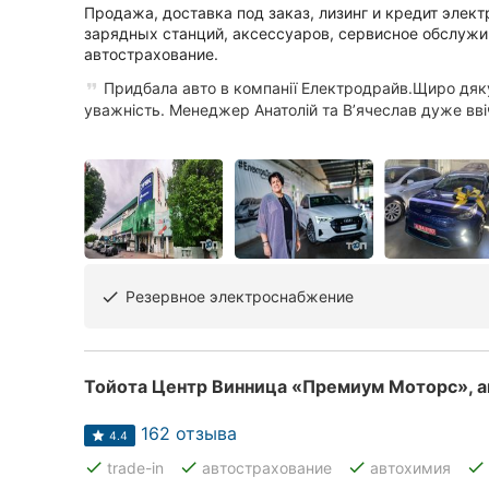
Продажа, доставка под заказ, лизинг и кредит элек
зарядных станций, аксессуаров, сервисное обслужи
автострахование.
Придбала авто в компанії Електродрайв.Щиро дяку
уважність. Менеджер Анатолій та Вʼячеслав дуже ввіч
Резервное электроснабжение
done
Тойота Центр Винница «Премиум Моторс», 
162 отзыва
4.4
done
done
done
done
trade-in
автострахование
автохимия