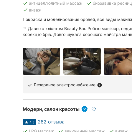
done
done
антицеллюлитный массаж
биозавивка ресниц
done
визаж
Покраска и моделирование бровей, все виды макияж
Все города:
Давно є клієнтом Beauty Bar. Роблю манікюр, педи
Винница
корекцію брів. Довго шукала хорошого майстра манік
Житомир
Тернополь
Хмельницкий
Ровно
Резервное электроснабжение
done
info
Одесса
Кропивницкий
Модерн, салон красоты
Киев
282 отзыва
4.5
done
done
done
LPG массаж
вакуумный массаж
визаж