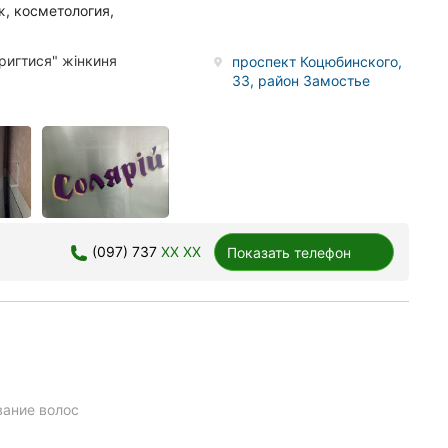
, косметология,
ригтися" жінкиня
проспект Коцюбинского,
33, район Замостье
(097) 737
XX XX
Показать телефон
ание волос