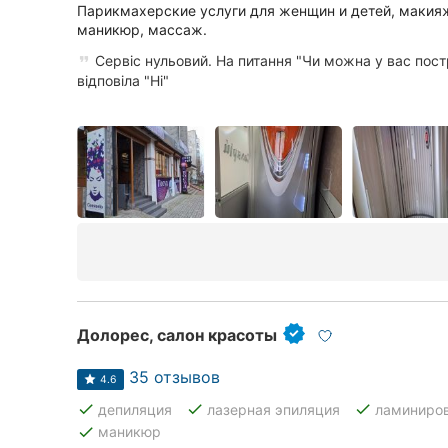
Парикмахерские услуги для женщин и детей, макияж
Сумы
маникюр, массаж.
Сервіс нульовий. На питання "Чи можна у вас пост
Ивано-Франковск
відповіла "Ні"
Луцк
Ужгород
Карпаты
Долорес, салон красоты
35 отзывов
4.6
done
done
done
депиляция
лазерная эпиляция
ламиниров
done
маникюр