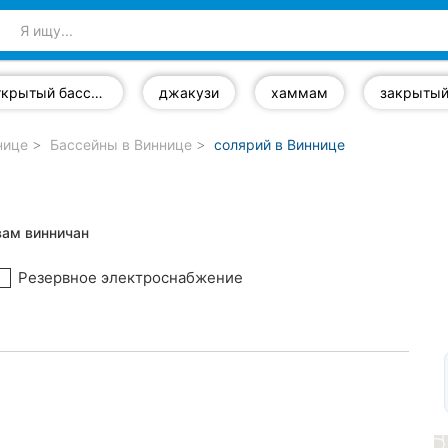
открытый бассейн
джакузи
хаммам
нице
Бассейны в Виннице
солярий в Виннице
вам винничан
Резервное электроснабжение