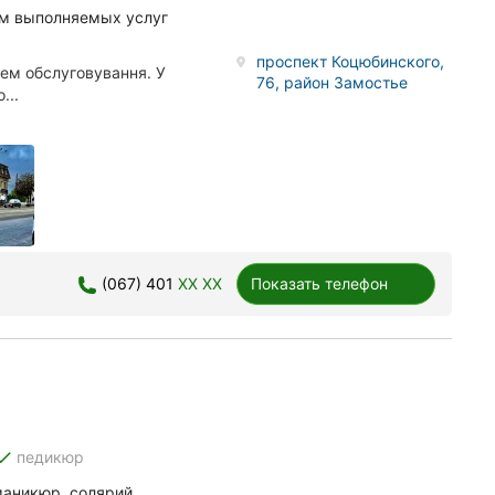
зм выполняемых услуг
проспект Коцюбинского,
ем обслуговування. У
76, район Замостье
...
(067) 401
XX XX
Показать телефон
one
педикюр
маникюр, солярий.