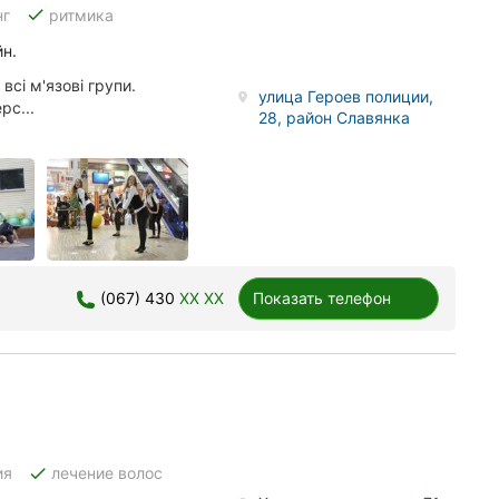
done
нг
ритмика
йн.
всі м'язові групи.
улица Героев полиции,
рс...
28, район Славянка
(067) 430
XX XX
Показать телефон
done
ия
лечение волос