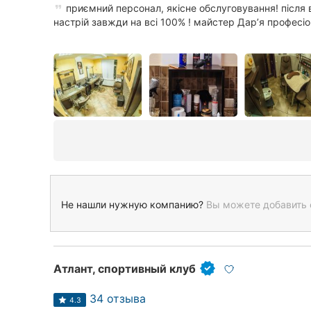
приємний персонал, якісне обслуговування! після 
настрій завжди на всі 100% ! майстер Дарʼя професіо.
Не нашли нужную компанию?
Вы можете добавить 
Атлант, спортивный клуб
34 отзыва
4.3