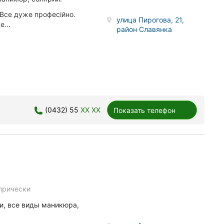
Все дуже професійно.
улица Пирогова, 21,
...
район Славянка
(0432) 55
XX XX
Показать телефон
прически
и, все виды маникюра,