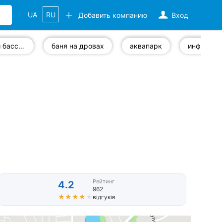
UA
RU
Добавить компанию
Вход
закрытый бассейн
баня на дровах
аквапарк
Рейтинг
4.2
962
★★★★★
★★★★★
відгуків