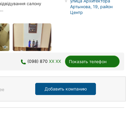
улица Архитектора
відвідування салону
Артынова, 19, район
..
Центр
(098) 870
XX XX
Показать телефон
Добавить компанию
ее