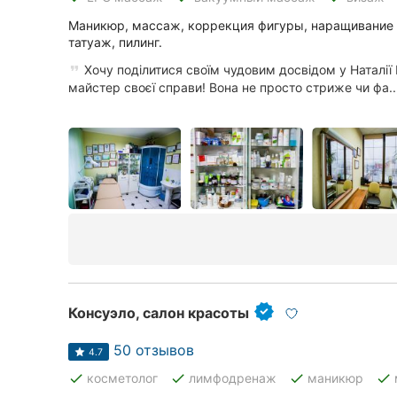
Харьков
Маникюр, массаж, коррекция фигуры, наращивание 
Запорожье
татуаж, пилинг.
Хочу поділитися своїм чудовим досвідом у Наталії
Днепр
майстер своєї справи! Вона не просто стриже чи фа..
Львов
Кривой Рог
Николаев
Херсон
Полтава
Чернигов
Консуэло, салон красоты
Черкассы
50 отзывов
4.7
done
done
done
done
косметолог
лимфодренаж
маникюр
Черновцы