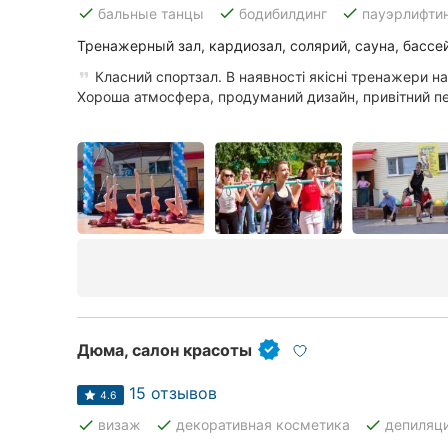
done
done
done
бальные танцы
бодибилдинг
пауэрлифти
Тренажерный зал, кардиозал, солярий, сауна, бассе
Класний спортзал. В наявності якісні тренажери на 
Хороша атмосфера, продуманий дизайн, привітний пе
Дюма, салон красоты
15 отзывов
4.6
done
done
done
визаж
декоративная косметика
депиляц