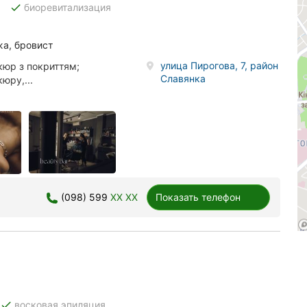
done
биоревитализация
а, бровист
улица Пирогова, 7, район
кюр з покриттям;
Славянка
юру,...
(098) 599
XX XX
Показать телефон
done
восковая эпиляция