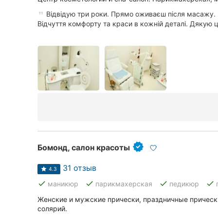
Відвідую три роки. Прямо оживаєш після масажу. 
Відчуття комфорту та краси в кожній деталі. Дякую це
Бомонд, салон красоты
31 отзыв
4.3
done
done
done
done
маникюр
парикмахерская
педикюр
Женские и мужские прически, праздничные прическ
солярий.