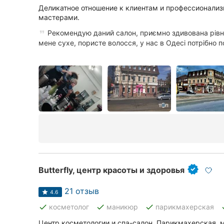
Деликатное отношение к клиентам и профессионали
мастерами.
Рекомендую даний салон, приємно здивована рівн
мене сухе, пористе волосся, у нас в Одесі потрібно по
Butterfly, центр красоты и здоровья
21 отзыв
4.6
done
done
done
d
косметолог
маникюр
парикмахерская
Центр косметологии и спа-салон. Парикмахерская, 