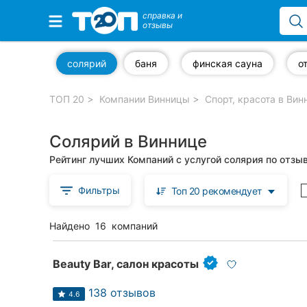
справка и
отзывы
Избранные компании
солярий
баня
финская сауна
ТОП 20
Компании Винницы
Спорт, красота в Вин
Популярные рубрики:
Солярий в Виннице
Стоматологии
Рейтинг лучших Компаний с услугой солярия по отзы
Ветеринарные клиники
Фильтры
Топ 20 рекомендует
Частные клиники
Найдено
16
компаний
Автошколы
Рестораны
Beauty Bar, салон красоты
Все рубрики
138 отзывов
4.6