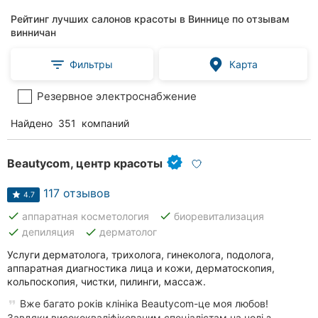
Рейтинг лучших салонов красоты в Виннице по отзывам
винничан
Фильтры
Карта
Резервное электроснабжение
Найдено
351
компаний
Beautycom, центр красоты
117 отзывов
4.7
done
done
аппаратная косметология
биоревитализация
done
done
депиляция
дерматолог
Услуги дерматолога, трихолога, гинеколога, подолога,
аппаратная диагностика лица и кожи, дерматоскопия,
кольпоскопия, чистки, пилинги, массаж.
Вже багато років клініка Beautycom-це моя любов!
Завдяки висококваліфікованим спеціалістам на чолі з