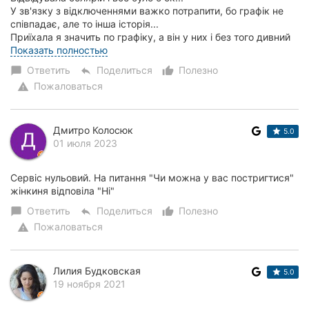
У зв'язку з відключеннями важко потрапити, бо графік не
співпадає, але то інша історія...
Приїхала я значить по графіку, а він у них і без того дивний
(неділя і понеділок вони собі вихідні) світла нема, жіночка...
Показать полностью
Ответить
Поделиться
Полезно
chat_bubble
reply
thumb_up_alt
Пожаловаться
warning
Дмитро Колосюк
5.0
01 июля 2023
Сервіс нульовий. На питання "Чи можна у вас постригтися"
жінкиня відповіла "Ні"
Ответить
Поделиться
Полезно
chat_bubble
reply
thumb_up_alt
Пожаловаться
warning
Лилия Будковская
5.0
19 ноября 2021