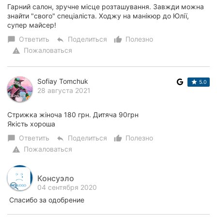
Гарний салон, зручне місце розташування. Завжди можна
знайти "свого" спеціаліста. Ходжу на манікюр до Юлії,
супер майсер!
Ответить
Поделиться
Полезно
chat_bubble
reply
thumb_up_alt
Пожаловаться
warning
Sofiay Tomchuk
5.0
28 августа 2021
Стрижка жіноча 180 грн. Дитяча 90грн
Якість хороша
Ответить
Поделиться
Полезно
chat_bubble
reply
thumb_up_alt
Пожаловаться
warning
Консуэло
04 сентября 2020
Спасибо за одобрение