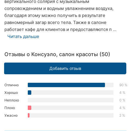
вертикального солярия с музыкальным
Херсон
сопровождением и водным увлажнением воздуха,
благодаря этому можно получить в результате
Полтава
равномерный загар всего тела. Также в салоне
работает кафе для клиентов и предоставляются п ...
Чернигов
Читать дальше
Черкассы
Отзывы о Консуэло, салон красоты (50)
Черновцы
Добавить отзыв
Сумы
Ивано-
Отлично
90 %
Франковск
Хорошо
4 %
Луцк
Неплохо
0 %
Плохо
4 %
Ужгород
Ужасно
2 %
Карпаты