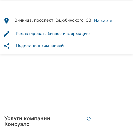
Автошколы
Рестораны
place
Винница, проспект Коцюбинского, 33
На карте
Все
edit
Редактировать бизнес информацию
рубрики
share
Поделиться компанией
Все
города:
Винница
Житомир
Тернополь
Услуги компании
Консуэло
Хмельницкий