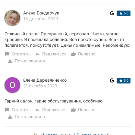
Алёна Бондарчук
5.0
15 декабря 2020
Отличный салон. Прекрасный, персонал. Чисто, уютно,
красиво. Я посещала солярий. Всё просто супер. Всё что
полагается, присутствует. Цены приемлимые. Рекомендую!
Ответить
Поделиться
Полезно
chat_bubble
reply
thumb_up_alt
Пожаловаться
warning
Елена Деревянченко
5.0
21 октября 2020
Гарний салон, гарне обслуговування, особливо
Ответить
Поделиться
Полезно
chat_bubble
reply
thumb_up_alt
Пожаловаться
warning