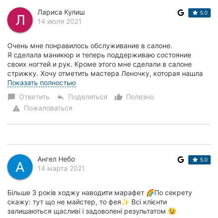
Лариса Кулиш
5.0
14 июля 2021
Очень мне понравилось обслуживание в салоне.
Я сделала маникюр и теперь поддерживаю состояние
своих ногтей и рук. Кроме этого мне сделали в салоне
стрижку. Хочу отметить мастера Леночку, которая нашла
именно тот стиль стрижки, который мне к лицу. Мне...
Показать полностью
Ответить
Поделиться
Полезно
chat_bubble
reply
thumb_up_alt
Пожаловаться
warning
Ангел Небо
5.0
14 марта 2021
Більше 3 років ходжу наводити марафет 🌈По секрету
скажу: тут що не майстер, то фея✨ Всі клієнти
залишаються щасливі і задоволені результатом 😉