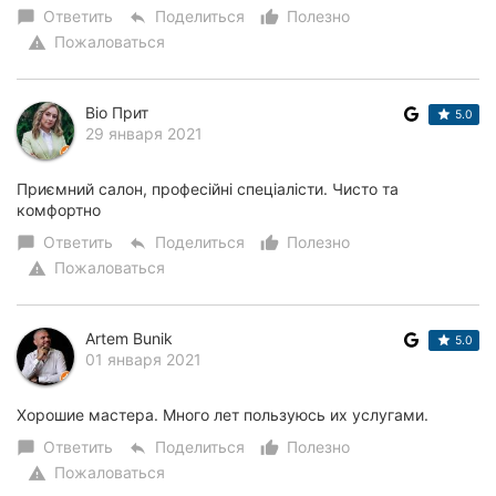
Ответить
Поделиться
Полезно
chat_bubble
reply
thumb_up_alt
Пожаловаться
warning
Віо Прит
5.0
29 января 2021
Приємний салон, професійні спеціалісти. Чисто та
комфортно
Ответить
Поделиться
Полезно
chat_bubble
reply
thumb_up_alt
Пожаловаться
warning
Artem Bunik
5.0
01 января 2021
Хорошие мастера. Много лет пользуюсь их услугами.
Ответить
Поделиться
Полезно
chat_bubble
reply
thumb_up_alt
Пожаловаться
warning