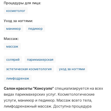
Процедуры для лица:
Ровно
косметолог
Одесса
Уход за ногтями:
Кропивницкий
маникюр
педикюр
Киев
Массаж:
массаж
Харьков
Запорожье
солярий
парикмахерская
Днепр
эстетическая косметология
уход за ногтями
лимфодренаж
Львов
Салон красоты "Консуэло"
специализируется на всех
Кривой
видах парикмахерских услуг. Косметологические
Рог
услуги, маникюр и педикюр. Массаж всего тела,
Николаев
лимфодренажный массаж. Доступна процедура