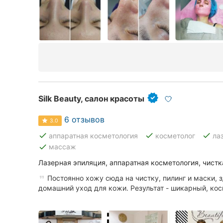
Silk Beauty, салон красоты
6 отзывов
3.0
done
done
done
аппаратная косметология
косметолог
ла
done
массаж
Лазерная эпиляция, аппаратная косметология, чистка
Постоянно хожу сюда на чистку, пилинг и маски, 
домашний уход для кожи. Результат - шикарный, кос