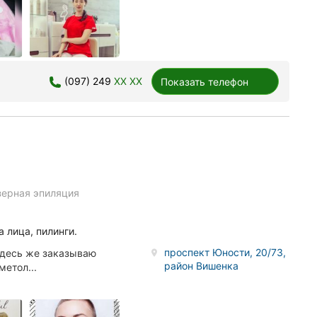
(097) 249
XX XX
Показать телефон
зерная эпиляция
 лица, пилинги.
проспект Юности, 20/73,
здесь же заказываю
район Вишенка
метол...