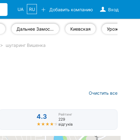
UA
RU
Добавить компанию
Вход
а
Дальнее Замостье
Киевская
Урожай
шугаринг Вишенка
Очистить все
Рейтинг
4.3
229
★★★★★
★★★★★
відгуків