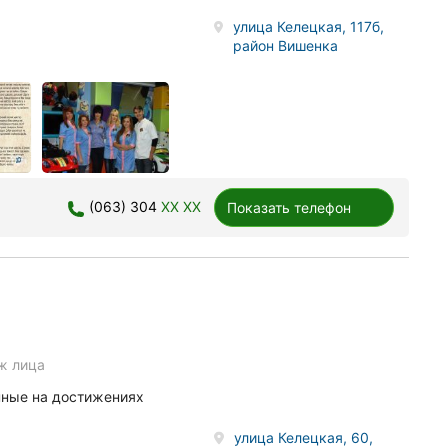
улица Келецкая, 117б,
район Вишенка
(063) 304
XX XX
Показать телефон
ж лица
нные на достижениях
улица Келецкая, 60,