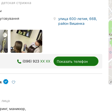
e
детская стрижка
ы
луговування
улица 600-летия, 66В,
район Вишенка
(096) 923
XX XX
Показать телефон
я
 лица
ринг, маникюр,