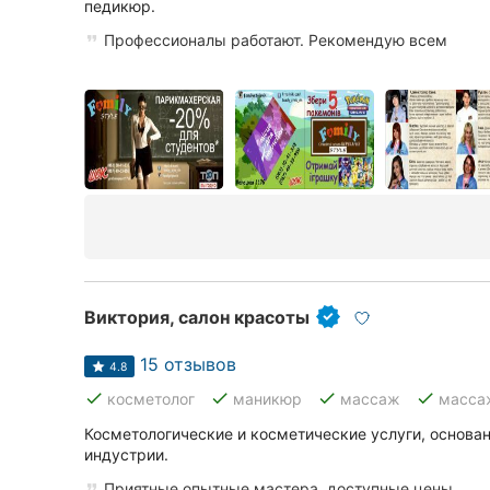
Харьков
педикюр.
Профессионалы работают. Рекомендую всем
Запорожье
Днепр
Львов
Кривой Рог
Николаев
Херсон
Виктория, салон красоты
Полтава
15 отзывов
4.8
Чернигов
done
done
done
done
косметолог
маникюр
массаж
масса
Черкассы
Косметологические и косметические услуги, основа
индустрии.
Черновцы
Приятные опытные мастера, доступные цены