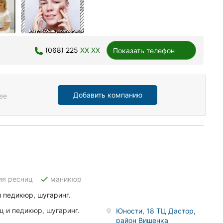
(068) 225
XX XX
Показать телефон
Добавить компанию
ее
done
ия ресниц
маникюр
 педикюр, шугаринг.
 и педикюр, шугаринг.
Юности, 18 ТЦ Дастор,
район Вишенка