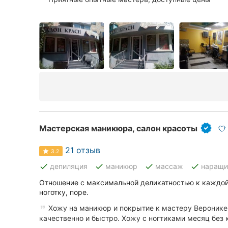
Сумы
Ивано-Франковск
Луцк
Ужгород
Карпаты
Мастерская маникюра, салон красоты
21 отзыв
3.2
done
done
done
done
депиляция
маникюр
массаж
наращи
Отношение с максимальной деликатностью к каждо
ноготку, поре.
Хожу на маникюр и покрытие к мастеру Веронике 
качественно и быстро. Хожу с ногтиками месяц без к