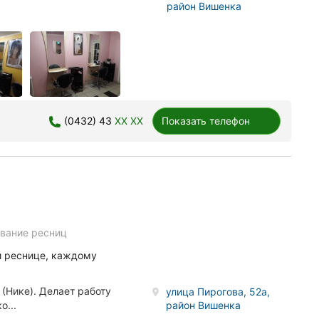
район Вишенка
(0432) 43
XX XX
Показать телефон
вание ресниц
й реснице, каждому
(Нике). Делает работу
улица Пирогова, 52а,
район Вишенка
о...