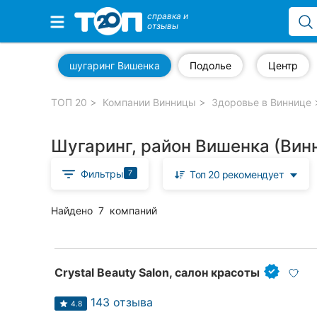
справка и
отзывы
Избранные компании
шугаринг Вишенка
Подолье
Центр
ТОП 20
Компании Винницы
Здоровье в Виннице
Популярные рубрики:
Шугаринг, район Вишенка (Вин
Стоматологии
Фильтры
7
Топ 20 рекомендует
Ветеринарные клиники
Частные клиники
Найдено
7
компаний
Автошколы
Рестораны
Crystal Beauty Salon, салон красоты
Все рубрики
143 отзыва
4.8