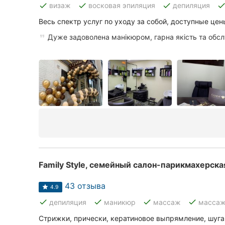
done
done
done
don
визаж
восковая эпиляция
депиляция
Весь спектр услуг по уходу за собой, доступные цен
Все города:
Дуже задоволена манікюром, гарна якість та обс
Винница
Житомир
Тернополь
Хмельницкий
Ровно
Одесса
Family Style, семейный салон-парикмахерска
Кропивницкий
43 отзыва
4.9
done
done
done
done
депиляция
маникюр
массаж
массаж
Киев
Стрижки, прически, кератиновое выпрямление, шуга