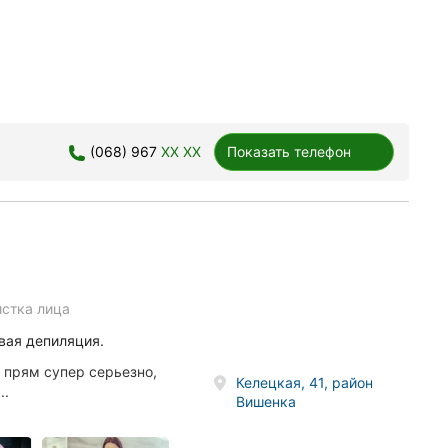
(068) 967
XX XX
Показать телефон
истка лица
вая депиляция.
и прям супер серьезно,
Келецкая, 41, район
..
Вишенка