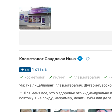
Косметолог Сандалюк Инна
1 отзыв
5.0
done
done
done
done
косметолог
пилинг
плазмотерапия
ч
Чистка лица/пилинг; плазмотерапия; Шугаринг/воско
Для меня все, что о здоровье это индивидуально 
поэтому я не пойду, например, лечить зубы или дела.