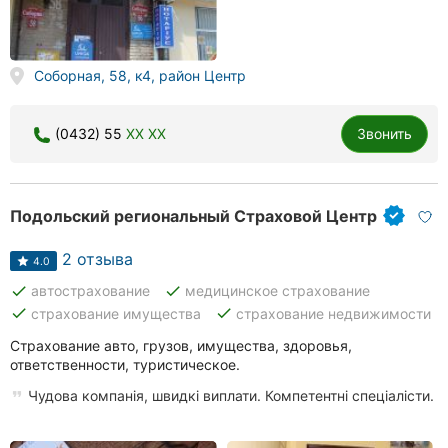
Соборная, 58, к4, район Центр
(0432) 55
XX XX
Звонить
Подольский региональный Страховой Центр
2 отзыва
4.0
done
done
автострахование
медицинское страхование
done
done
страхование имущества
страхование недвижимости
Страхование авто, грузов, имущества, здоровья,
ответственности, туристическое.
Чудова компанія, швидкі виплати. Компетентні спеціалісти.