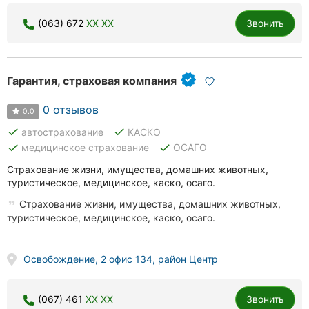
(063) 672
XX XX
Звонить
Гарантия, страховая компания
0 отзывов
0.0
done
done
автострахование
КАСКО
done
done
медицинское страхование
ОСАГО
Страхование жизни, имущества, домашних животных,
туристическое, медицинское, каско, осаго.
Страхование жизни, имущества, домашних животных,
туристическое, медицинское, каско, осаго.
Освобождение, 2 офис 134, район Центр
(067) 461
XX XX
Звонить