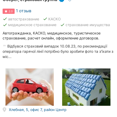
1 отзыв
2.0
done
done
автострахование
КАСКО
done
done
медицинское страхование
страхование имущества
Автогражданка, КАСКО, медицинское, туристическое
страхование, расчет онлайн, оформление договоров.
Відбувся страховий випадок 10.08.23, по рекомендації
оператора гарячої лінії потрібно було зробити фото та з'їхати з
міс...
Хлебная, 5, офис 7, район Центр