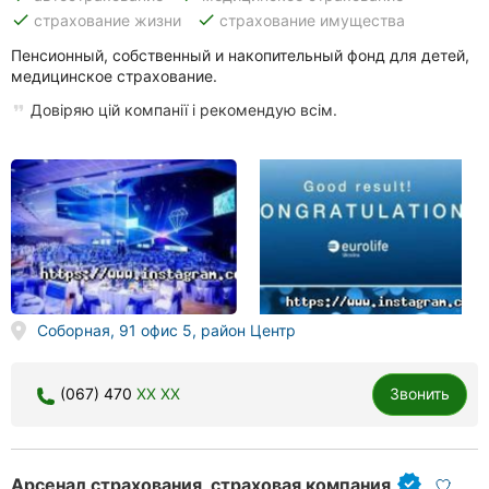
done
done
страхование жизни
страхование имущества
Ровно
Пенсионный, собственный и накопительный фонд для детей,
Одесса
медицинское страхование.
Довіряю цій компанії і рекомендую всім.
Кропивницкий
Киев
Харьков
Запорожье
Днепр
Соборная, 91 офис 5, район Центр
Львов
(067) 470
XX XX
Звонить
Кривой
Рог
Николаев
Арсенал страхования, страховая компания