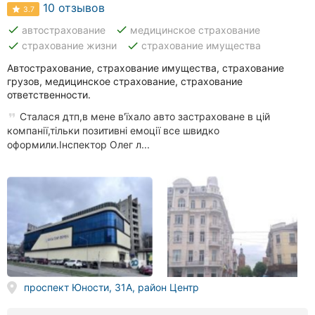
10 отзывов
3.7
done
done
автострахование
медицинское страхование
done
done
страхование жизни
страхование имущества
Автострахование, страхование имущества, страхование
грузов, медицинское страхование, страхование
ответственности.
Сталася дтп,в мене в'їхало авто застраховане в цій
компанії,тільки позитивні емоції все швидко
оформили.Інспектор Олег л...
проспект Юности, 31А, район Центр