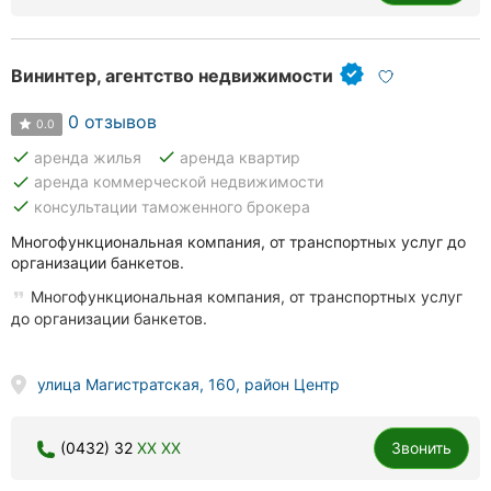
Вининтер, агентство недвижимости
0 отзывов
0.0
done
done
аренда жилья
аренда квартир
done
аренда коммерческой недвижимости
done
консультации таможенного брокера
Многофункциональная компания, от транспортных услуг до
организации банкетов.
Многофункциональная компания, от транспортных услуг
до организации банкетов.
улица Магистратская, 160, район Центр
(0432) 32
XX XX
Звонить