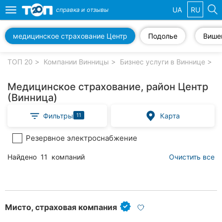
UA
RU
справка и
отзывы
Toggle
navigation
медицинское страхование Центр
Подолье
Више
Избранные
компании
ТОП 20
Компании Винницы
Бизнес услуги в Виннице
С
Медицинское страхование, район Центр
(Винница)
Популярные
Фильтры
Карта
11
рубрики:
Резервное электроснабжение
Стоматологии
Найдено
11
компаний
Очистить все
Ветеринарные
клиники
Частные
клиники
Мисто, страховая компания