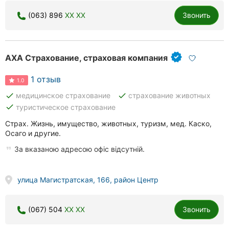
(063) 896
XX XX
Звонить
АХА Страхование, страховая компания
1 отзыв
1.0
done
done
медицинское страхование
страхование животных
done
туристическое страхование
Страх. Жизнь, имущество, животных, туризм, мед. Каско,
Осаго и другие.
За вказаною адресою офіс відсутній.
улица Магистратская, 166, район Центр
(067) 504
XX XX
Звонить