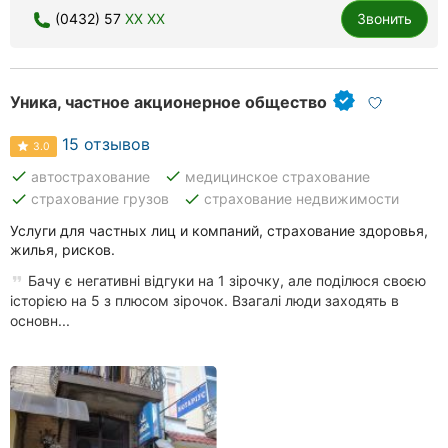
(0432) 57
XX XX
Звонить
Уника, частное акционерное общество
15 отзывов
3.0
done
done
автострахование
медицинское страхование
done
done
страхование грузов
страхование недвижимости
Услуги для частных лиц и компаний, страхование здоровья,
жилья, рисков.
Бачу є негативні відгуки на 1 зірочку, але поділюся своєю
історією на 5 з плюсом зірочок. Взагалі люди заходять в
основн...