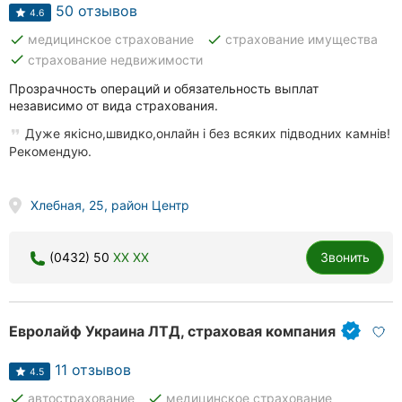
Автошколы
50 отзывов
4.6
done
done
медицинское страхование
страхование имущества
Рестораны
done
страхование недвижимости
Все
Прозрачность операций и обязательность выплат
рубрики
независимо от вида страхования.
Дуже якісно,швидко,онлайн і без всяких підводних камнів!
Рекомендую.
Хлебная, 25, район Центр
Все
города:
(0432) 50
XX XX
Звонить
Винница
Житомир
Евролайф Украина ЛТД, страховая компания
Тернополь
11 отзывов
4.5
Хмельницкий
done
done
автострахование
медицинское страхование