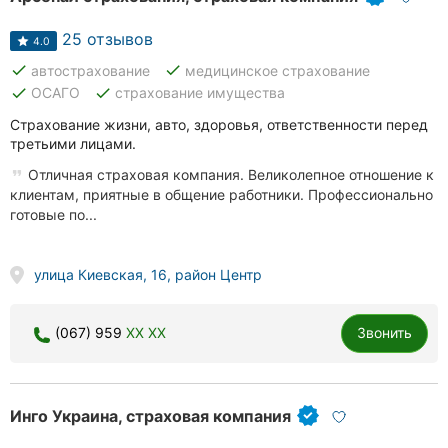
Херсон
25 отзывов
4.0
Полтава
done
done
автострахование
медицинское страхование
done
done
ОСАГО
страхование имущества
Чернигов
Страхование жизни, авто, здоровья, ответственности перед
третьими лицами.
Черкассы
Отличная страховая компания. Великолепное отношение к
Черновцы
клиентам, приятные в общение работники. Профессионально
готовые по...
Сумы
улица Киевская, 16, район Центр
Ивано-
Франковск
(067) 959
XX XX
Звонить
Луцк
Ужгород
Инго Украина, страховая компания
Карпаты