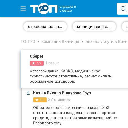
справка и
отзывы
Избранные компании
страхование недвижимости
медицинское страхование
ТОП 20
Компании Винницы
Бизнес услуги в Вин
Популярные рубрики:
Оберег
Стоматологии
1 отзыв
2.0
Ветеринарные клиники
Автогражданка, КАСКО, медицинское,
туристическое страхование, расчет онлайн,
оформление договоров.
Частные клиники
2.
Княжа Виенна Иншуранс Груп
Автошколы
37 отзывов
3.1
Обязательное страхование гражданской
Рестораны
ответственности владельцев транспортных
средств, выплаты страховых возмещений по
Все рубрики
Европротоколу.