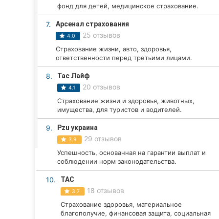
Харьков
фонд для детей, медицинское страхование.
Запорожье
7.
Арсенал страхования
25 отзывов
4.0
Днепр
Страхование жизни, авто, здоровья,
ответственности перед третьими лицами.
Львов
8.
Тас Лайф
Кривой Рог
20 отзывов
4.1
Страхование жизни и здоровья, животных,
Николаев
имущества, для туристов и водителей.
Херсон
9.
Pzu украина
29 отзывов
3.9
Полтава
Успешность, основанная на гарантии выплат и
соблюдении норм законодательства.
Чернигов
10.
ТАС
18 отзывов
Черкассы
3.7
Страхование здоровья, материальное
Черновцы
благополучие, финансовая защита, социальная