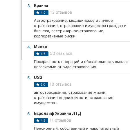
3.
Краина
13 отзывов
4.0
Все города:
Автострахование, медицинское и личное
страхование, страхование имущества граждан и
Винница
бизнеса, ветеринарное страхование,
корпоративные риски.
Житомир
4.
Мисто
50 отзывов
4.6
Тернополь
Прозрачность операций и обязательность выплат
независимо от вида страхования.
Хмельницкий
5.
USG
Ровно
10 отзывов
5.0
автострахование, страхование жизни,
Одесса
страхование недвижимости, страхование
имущества...
Кропивницкий
6.
Евролайф Украина ЛТД
Киев
11 отзывов
4.5
Пенсионный, собственный и накопительный