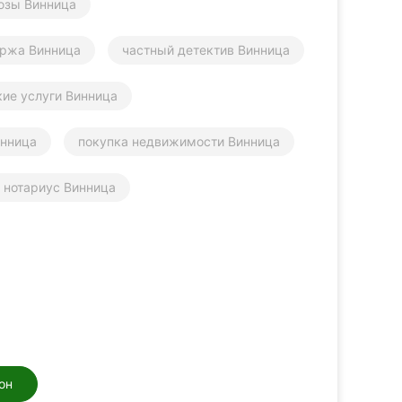
юзы Винница
иржа Винница
частный детектив Винница
ие услуги Винница
инница
покупка недвижимости Винница
 нотариус Винница
он