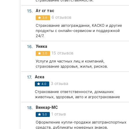
страхование ответственности.
15.
Ат сг тас
6 отзывов
3.6
Страхование автогражданки, КАСКО и другие
продукты с онлайн-сервисом и поддержкой
24/7.
16.
Уника
15 отзывов
3.0
Услуги для частных лиц и компаний,
страхование здоровья, жилья, рисков.
17.
Аска
3 отзыва
4.0
Страхование ответственности, домашних
животных, здоровья, авто и агрострахование
18.
Винкар-МС
1 отзыв
5.0
Оформление купли-продажи автотранспортных
средств, дубликаты номерных знаков,