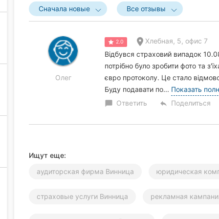
Сначала новые
Все отзывы
Хлебная, 5, офис 7
2.0
Відбувся страховий випадок 10.08
потрібно було зробити фото та з'
Олег
євро протоколу. Це стало відмов
Буду подавати по...
Показать пол
Ответить
Поделиться
chat_bubble
reply
Ищут еще:
аудиторская фирма Винница
юридическая ком
страховые услуги Винница
рекламная кампани