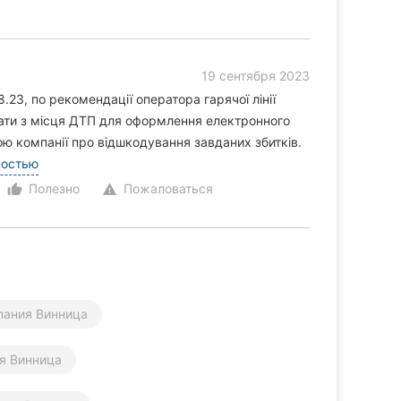
19 сентября 2023
.23, по рекомендації оператора гарячої лінії
їхати з місця ДТП для оформлення електронного
ою компанії про відшкодування завданих збитків.
ностью
Полезно
Пожаловаться
thumb_up_alt
warning
пания Винница
я Винница