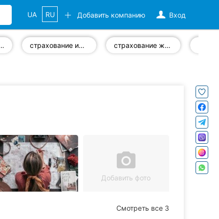
UA
RU
Добавить компанию
Вход
ование транспорта
страхование имущества
страхование жизни
КАСК
camera_alt
Добавить фото
Смотреть все 3