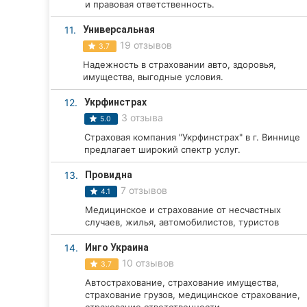
и правовая ответственность.
Сумы
11.
Универсальная
19 отзывов
3.7
Ивано-Франковск
Надежность в страховании авто, здоровья,
имущества, выгодные условия.
Луцк
12.
Укрфинстрах
Ужгород
3 отзыва
5.0
Карпаты
Страховая компания "Укрфинстрах" в г. Виннице
предлагает широкий спектр услуг.
13.
Провидна
7 отзывов
4.1
Медицинское и страхование от несчастных
случаев, жилья, автомобилистов, туристов
14.
Инго Украина
10 отзывов
3.7
Автострахование, страхование имущества,
страхование грузов, медицинское страхование,