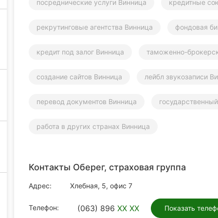
посреднические услуги Винница
кредитные со
рекрутинговые агентства Винница
фондовая б
кредит под залог Винница
таможенно-брокерск
создание сайтов Винница
лейбл звукозаписи В
перевод документов Винница
государственный
работа в других странах Винница
Контакты Оберег, страховая группа
Адрес:
Хлебная, 5, офис 7
Телефон:
(063) 896
XX XX
Показать телеф