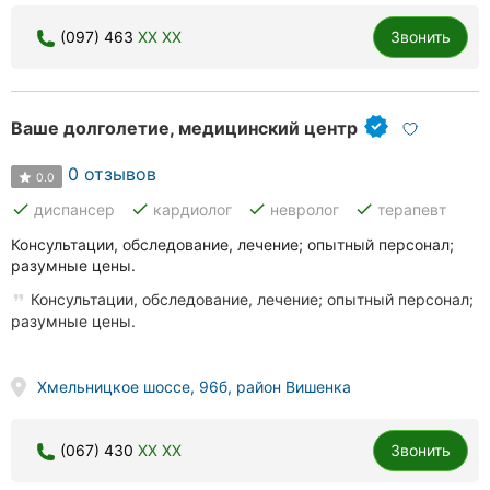
(097) 463
XX XX
Звонить
Ваше долголетие, медицинский центр
0 отзывов
0.0
done
done
done
done
диспансер
кардиолог
невролог
терапевт
Консультации, обследование, лечение; опытный персонал;
разумные цены.
Консультации, обследование, лечение; опытный персонал;
разумные цены.
Хмельницкое шоссе, 96б, район Вишенка
(067) 430
XX XX
Звонить