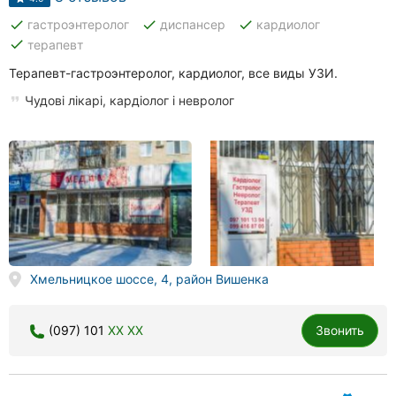
done
done
done
гастроэнтеролог
диспансер
кардиолог
done
терапевт
Терапевт-гастроэнтеролог, кардиолог, все виды УЗИ.
Чудові лікарі, кардіолог і невролог
Хмельницкое шоссе, 4, район Вишенка
(097) 101
XX XX
Звонить