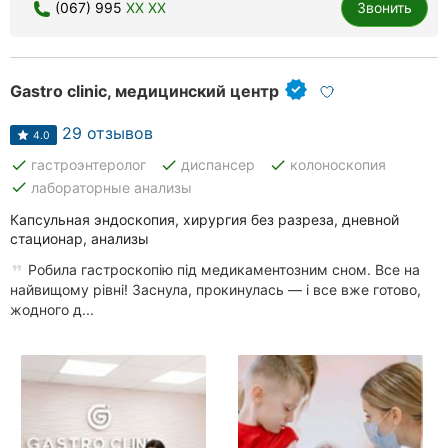
(067) 995
XX XX
Звонить
Gastro clinic, медицинский центр
29 отзывов
4.0
done
done
done
гастроэнтеролог
диспансер
колоноскопия
done
лабораторные анализы
Капсульная эндоскопия, хирургия без разреза, дневной
стационар, анализы
Робила гастроскопію під медикаментозним сном. Все на
найвищому рівні! Заснула, прокинулась — і все вже готово,
жодного д...