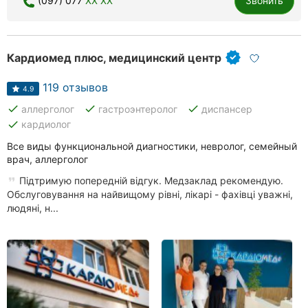
(097) 077
XX XX
Звонить
Ровно
Одесса
Кардиомед плюс, медицинский центр
Кропивницкий
119 отзывов
4.9
Киев
done
done
done
аллерголог
гастроэнтеролог
диспансер
done
кардиолог
Харьков
Все виды функциональной диагностики, невролог, семейный
врач, аллерголог
Запорожье
Підтримую попередній відгук. Медзаклад рекомендую.
Днепр
Обслуговування на найвищому рівні, лікарі - фахівці уважні,
людяні, н...
Львов
Кривой
Рог
Николаев