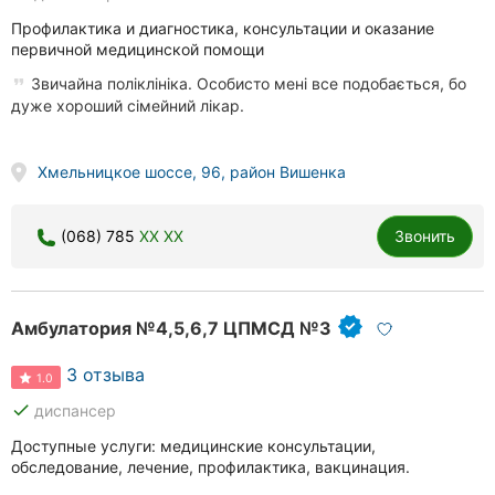
Профилактика и диагностика, консультации и оказание
первичной медицинской помощи
Звичайна поліклініка. Особисто мені все подобається, бо
дуже хороший сімейний лікар.
Хмельницкое шоссе, 96, район Вишенка
(068) 785
XX XX
Звонить
Амбулатория №4,5,6,7 ЦПМСД №3
3 отзыва
1.0
done
диспансер
Доступные услуги: медицинские консультации,
обследование, лечение, профилактика, вакцинация.