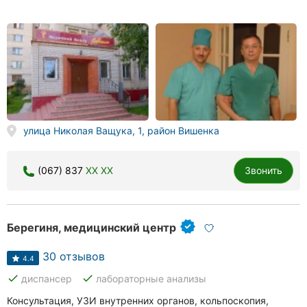
улица Николая Ващука, 1, район Вишенка
(067) 837
XX XX
Звонить
Берегиня, медицинский центр
30 отзывов
4.4
done
done
диспансер
лабораторные анализы
Консультация, УЗИ внутренних органов, кольпоскопия,