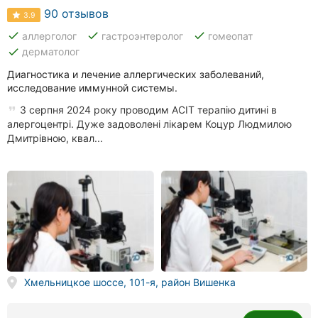
90 отзывов
3.9
done
done
done
аллерголог
гастроэнтеролог
гомеопат
done
дерматолог
Диагностика и лечение аллергических заболеваний,
исследование иммунной системы.
З серпня 2024 року проводим АСІТ терапію дитині в
алергоцентрі. Дуже задоволені лікарем Коцур Людмилою
Дмитрівною, квал...
Хмельницкое шоссе, 101-я, район Вишенка