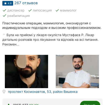
Автошколы
267 отзывов
4.8
done
done
done
диспансер
липосакция
маммолог
Рестораны
done
реабилитация
Все
Пластические операции, маммология, онкохирургия с
рубрики
индивидуальным подходом и высоким профессионализмом.
Була на прийомі у лікаря-окуліста Мустафаєв Р. Лікар
детально розповів про лікування та відповів на всі питання.
Рекомен...
Все
города:
Винница
Житомир
Тернополь
проспект Космонавтов, 53, район Вишенка
Хмельницкий