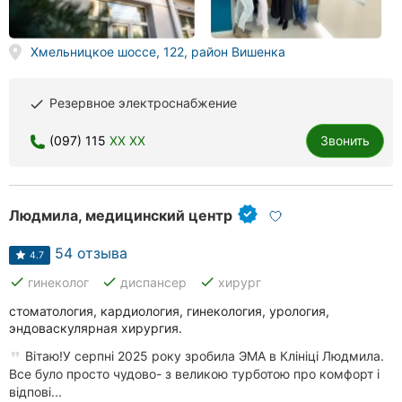
Херсон
Хмельницкое шоссе, 122, район Вишенка
Полтава
Чернигов
Резервное электроснабжение
done
Черкассы
(097) 115
XX XX
Звонить
Черновцы
Сумы
Людмила, медицинский центр
Ивано-
54 отзыва
4.7
Франковск
done
done
done
гинеколог
диспансер
хирург
Луцк
стоматология, кардиология, гинекология, урология,
эндоваскулярная хирургия.
Ужгород
Вітаю!У серпні 2025 року зробила ЭМА в Клініці Людмила.
Все було просто чудово- з великою турботою про комфорт і
Карпаты
відпові...