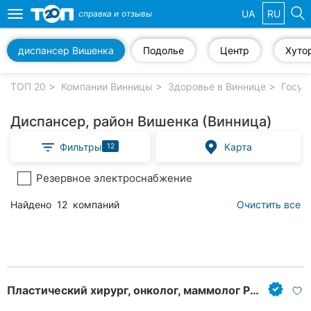
UA
RU
справка и
отзывы
Toggle
navigation
диспансер Вишенка
Подолье
Центр
Хуто
Избранные
компании
ТОП 20
Компании Винницы
Здоровье в Виннице
Госуд
Диспансер, район Вишенка (Винница)
Фильтры
Карта
12
Популярные
рубрики:
Резервное электроснабжение
Стоматологии
Найдено
12
компаний
Очистить все
Ветеринарные
клиники
Частные
клиники
Пластический хирург, онколог, маммолог Роман Балыч