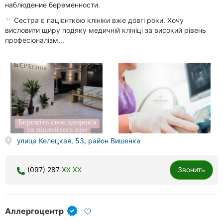
наблюдение беременности.
Сестра є пацієнткою клініки вже довгі роки. Хочу
висловити щиру подяку медичній клініці за високий рівень
професіоналізм...
улица Келецкая, 53, район Вишенка
(097) 287
XX XX
Звонить
Аллергоцентр