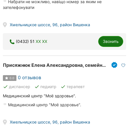
Набрати не можливо, навіщо номер за яким не
зателефонувати
Хмельницкое шоссе, 96, район Вишенка
(0432) 51
XX XX
Звонить
Присяжнюк Елена Александровна, семейный врач
0 отзывов
0.0
done
done
done
диспансер
педиатр
терапевт
Медицинский центр "Моё здоровье".
Медицинский центр "Моё здоровье".
Хмельницкое шоссе, 96, район Вишенка