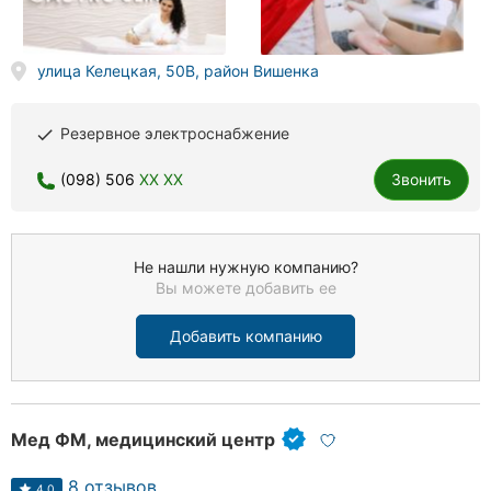
улица Келецкая, 50B, район Вишенка
Резервное электроснабжение
done
(098) 506
XX XX
Звонить
Не нашли нужную компанию?
Вы можете добавить ее
Добавить компанию
Мед ФМ, медицинский центр
8 отзывов
4.0