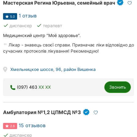
Мастерская Регина Юрьевна, семейный врач
1 отзыв
5.0
done
done
диспансер
терапевт
Медицинский центр "Моё здоровье".
Лікар - знавець своєї справи. Призначає ліки відповідно до
сучасних протоколів лікування! Рекомендую!
Хмельницкое шоссе, 96, район Вишенка
(097) 463
XX XX
Звонить
Амбулатория №1,2 ЦПМСД №3
15 отзывов
2.6
done
диспансер