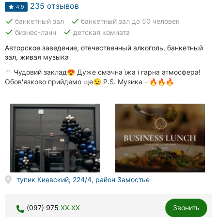
Автошколы
235 отзывов
4.9
done
done
банкетный зал
банкетный зал до 50 человек
Рестораны
done
done
бизнес-ланч
детская комната
Все
Авторское заведение, отечественный алкоголь, банкетный
рубрики
зал, живая музыка
Чудовий заклад😍 Дуже смачна їжа і гарна атмосфера!
Обов'язково прийдемо ще😉 P.S. Музика - 🔥🔥🔥
Все
города:
Винница
Житомир
тупик Киевский, 224/4, район Замостье
Тернополь
Хмельницкий
(097) 975
XX XX
Звонить