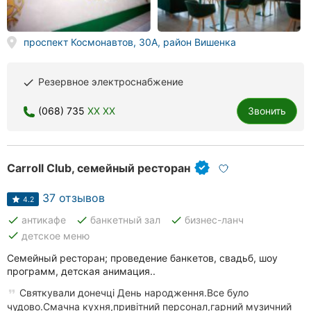
Херсон
проспект Космонавтов, 30А, район Вишенка
Полтава
Чернигов
Резервное электроснабжение
done
Черкассы
(068) 735
XX XX
Звонить
Черновцы
Сумы
Carroll Club, семейный ресторан
Ивано-
37 отзывов
4.2
Франковск
done
done
done
антикафе
банкетный зал
бизнес-ланч
done
детское меню
Луцк
Семейный ресторан; проведение банкетов, свадьб, шоу
Ужгород
программ, детская анимация..
Святкували донечці День народження.Все було
Карпаты
чудово.Смачна кухня,привітний персонал,гарний музичний