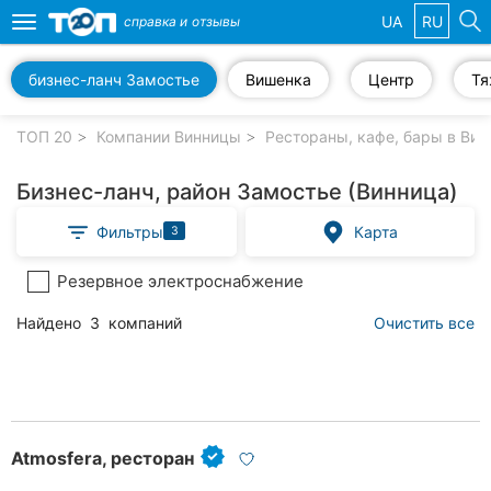
UA
RU
справка и
отзывы
Toggle
navigation
бизнес-ланч Замостье
Вишенка
Центр
Тя
Избранные
компании
ТОП 20
Компании Винницы
Рестораны, кафе, бары в Вин
Бизнес-ланч, район Замостье (Винница)
Фильтры
Карта
3
Популярные
рубрики:
Резервное электроснабжение
Стоматологии
Найдено
3
компаний
Очистить все
Ветеринарные
клиники
Частные
клиники
Atmosfera, ресторан