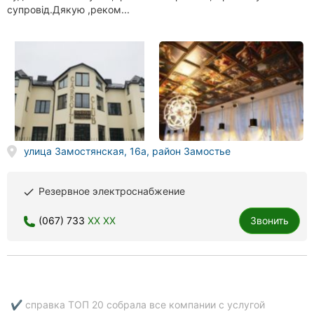
супровід.Дякую ,реком...
улица Замостянская, 16а, район Замостье
Резервное электроснабжение
done
(067) 733
XX XX
Звонить
✔ справка ТОП 20 собрала все компании с услугой