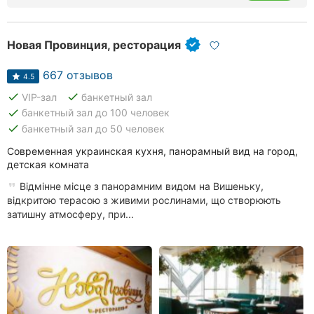
Ровно
Новая Провинция, ресторация
Одесса
667 отзывов
Кропивницкий
4.5
done
done
VIP-зал
банкетный зал
Киев
done
банкетный зал до 100 человек
done
банкетный зал до 50 человек
Харьков
Современная украинская кухня, панорамный вид на город,
детская комната
Запорожье
Відмінне місце з панорамним видом на Вишеньку,
Днепр
відкритою терасою з живими рослинами, що створюють
затишну атмосферу, при...
Львов
Кривой
Рог
Николаев