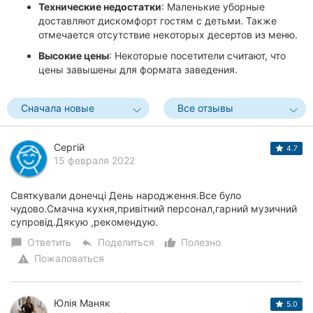
Технические недостатки
: Маленькие уборные
доставляют дискомфорт гостям с детьми. Также
отмечается отсутствие некоторых десертов из меню.
Высокие цены
: Некоторые посетители считают, что
цены завышены для формата заведения.
Сначала новые
Все отзывы
Сергій
4.7
15 февраля 2022
Святкували донечці День народження.Все було
чудово.Смачна кухня,привітний персонал,гарний музичний
супровід.Дякую ,рекомендую.
Ответить
Поделиться
Полезно
chat_bubble
reply
thumb_up_alt
Пожаловаться
warning
Юлія Маняк
5.0