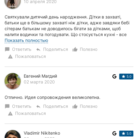
10 апреля 2020
Святкували дитячий день народження. Дітки в захваті,
батьки ще в більшому захваті ніж дітки, адже завдяки бебі
сітерам батькам не доводилось бігати за дітками, щоб
налити водички та погодувати. Що стосується кухні - все
було настільки смачним, що це...
Показать полностью
Ответить
Поделиться
Полезно
chat_bubble
reply
thumb_up_alt
Пожаловаться
warning
Евгений Магдий
5.0
02 марта 2020
Отлично. Идея сопровождения великолепна.
Ответить
Поделиться
Полезно
chat_bubble
reply
thumb_up_alt
Пожаловаться
warning
Vladimir Nikitenko
5.0