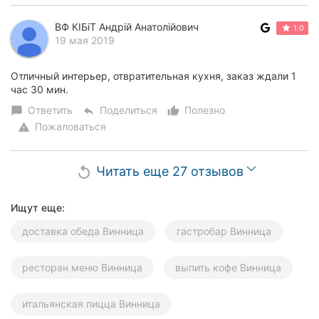
ВФ КІБіТ Андрій Анатолійович
1.0
19 мая 2019
Отличный интерьер, отвратительная кухня, заказ ждали 1
час 30 мин.
Ответить
Поделиться
Полезно
chat_bubble
reply
thumb_up_alt
Пожаловаться
warning
Читать еще 27 отзывов
replay
Ищут еще:
доставка обеда Винница
гастробар Винница
ресторан меню Винница
выпить кофе Винница
итальянская пицца Винница