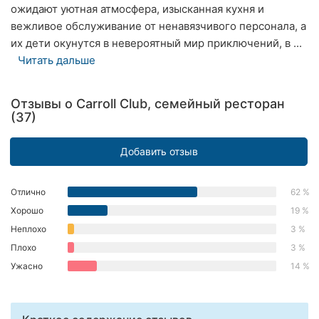
ожидают уютная атмосфера, изысканная кухня и
Херсон
вежливое обслуживание от ненавязчивого персонала, а
их дети окунутся в невероятный мир приключений, в ...
Полтава
Читать дальше
Чернигов
Отзывы о Carroll Club, семейный ресторан
Черкассы
(37)
Черновцы
Добавить отзыв
Сумы
Отлично
62 %
Ивано-
Хорошо
19 %
Франковск
Неплохо
3 %
Луцк
Плохо
3 %
Ужасно
14 %
Ужгород
Карпаты