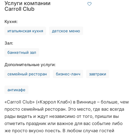
Услуги компании
Ровно
Carroll Club
Одесса
Кухня:
итальянская кухня
детское меню
Кропивницкий
Зал:
Киев
банкетный зал
Харьков
Дополнительные услуги:
Запорожье
семейный ресторан
бизнес-ланч
завтраки
Днепр
антикафе
Львов
«Carroll Club» («Кэррол Клаб») в Виннице – больше, чем
просто семейный ресторан. Это место, где вас всегда
Кривой
Рог
рады видеть и ждут независимо от того, пришли вы
отметить праздник или важное для вас событие либо
Николаев
же просто вкусно поесть. В любом случае гостей