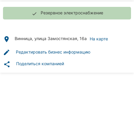
Автошколы
Резервное электроснабжение
done
Рестораны
Все
рубрики
place
Винница, улица Замостянская, 16а
На карте
edit
Редактировать бизнес информацию
share
Поделиться компанией
Все
города:
Винница
Житомир
Тернополь
Хмельницкий