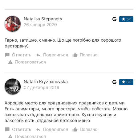
Natalisa Stepanets
5.0
26 января 2020
Гарно, затишно, смачно. Що ще потрібно для хорошого
ресторану)
Ответить
Поделиться
Полезно
chat_bubble
reply
thumb_up_alt
Пожаловаться
warning
Natalia Kryzhanovska
5.0
07 декабря 2019
Хорошее место для празднования праздников с детьми.
Есть аниматоры, много простора, чтобы побегать. Можно
заказывать отдельных аниматоров. Кухня вкусная и
алкоголь есть, отдельное детское меню
Ответить
Поделиться
Полезно
chat_bubble
reply
thumb_up_alt
Пожаловаться
warning