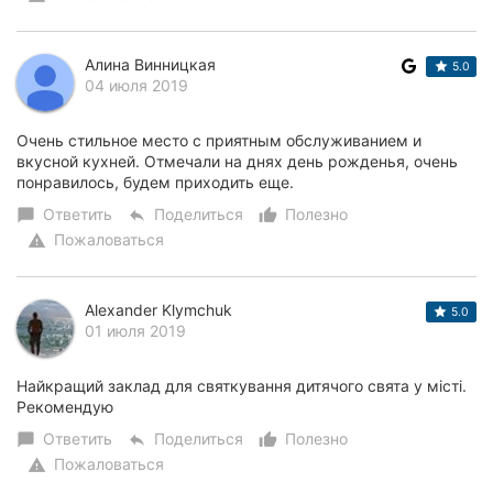
Алина Винницкая
5.0
04 июля 2019
Очень стильное место с приятным обслуживанием и
вкусной кухней. Отмечали на днях день рожденья, очень
понравилось, будем приходить еще.
Ответить
Поделиться
Полезно
chat_bubble
reply
thumb_up_alt
Пожаловаться
warning
Alexander Klymchuk
5.0
01 июля 2019
Найкращий заклад для святкування дитячого свята у місті.
Рекомендую
Ответить
Поделиться
Полезно
chat_bubble
reply
thumb_up_alt
Пожаловаться
warning