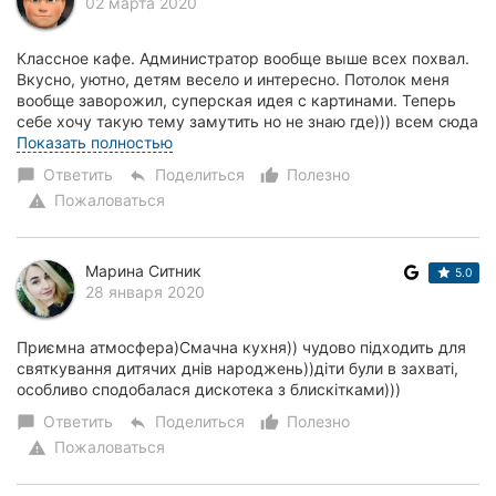
02 марта 2020
Классное кафе. Администратор вообще выше всех похвал.
Вкусно, уютно, детям весело и интересно. Потолок меня
вообще заворожил, суперская идея с картинами. Теперь
себе хочу такую тему замутить но не знаю где))) всем сюда
отмечать детские праздники!!! Р...
Показать полностью
Ответить
Поделиться
Полезно
chat_bubble
reply
thumb_up_alt
Пожаловаться
warning
Марина Ситник
5.0
28 января 2020
Приємна атмосфера)Смачна кухня)) чудово підходить для
святкування дитячих днів народжень))діти були в захваті,
особливо сподобалася дискотека з блискітками)))
Ответить
Поделиться
Полезно
chat_bubble
reply
thumb_up_alt
Пожаловаться
warning