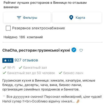
Рейтинг лучших ресторанов в Виннице по отзывам
винничан
Фильтры
Карта
Резервное электроснабжение
Найдено
186
компаний
ChaCha, ресторан грузинської кухні
927 отзывов
4.6
done
done
Wi-Fi
банкетный зал
done
done
банкетный зал до 50 человек
бизнес-ланч
Грузинская кухня в Виннице: хинкали, хачапури, мясные
блюда, супы, десерты, чача, вина, бизнес-ланчи,
организация семейных праздников и банкетов.
Все дуууууже смачно! Персонал неймовірний, ціни чудові!
Напої супер !!<br>Особливо відмічу хінкалі… 🤌🏼