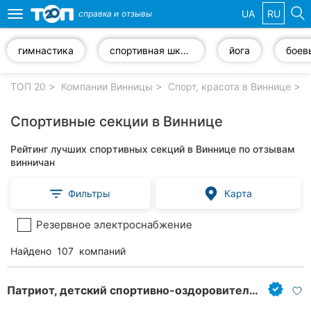
UA
RU
справка и
отзывы
Toggle
navigation
гимнастика
спортивная школа
йога
Избранные
компании
ТОП 20
Компании Винницы
Спорт, красота в Виннице
С
Спортивные секции в Виннице
Рейтинг лучших спортивных секций в Виннице по отзывам
Популярные
винничан
рубрики:
Фильтры
Карта
Стоматологии
Резервное электроснабжение
Ветеринарные
клиники
Найдено
107
компаний
Частные
клиники
Патриот, детский спортивно-оздоровительный клуб