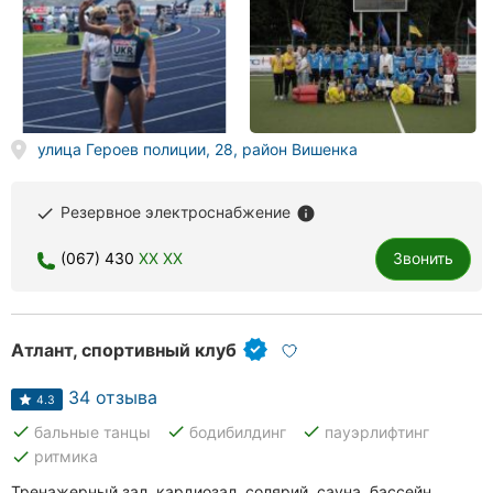
улица Героев полиции, 28, район Вишенка
Резервное электроснабжение
done
info
(067) 430
XX XX
Звонить
Атлант, спортивный клуб
34 отзыва
4.3
done
done
done
бальные танцы
бодибилдинг
пауэрлифтинг
done
ритмика
Тренажерный зал, кардиозал, солярий, сауна, бассейн.