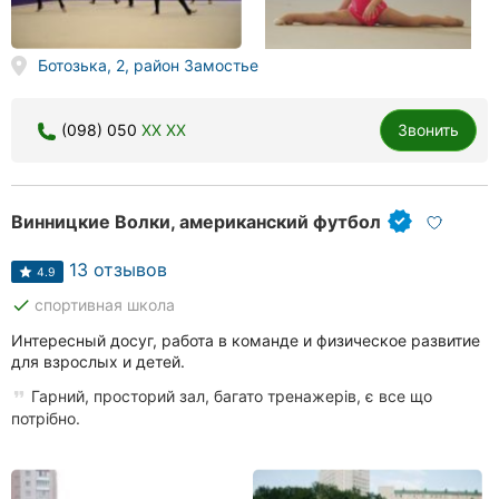
Ботозька, 2, район Замостье
(098) 050
XX XX
Звонить
Винницкие Волки, американский футбол
13 отзывов
4.9
done
спортивная школа
Интересный досуг, работа в команде и физическое развитие
для взрослых и детей.
Гарний, просторий зал, багато тренажерів, є все що
потрібно.