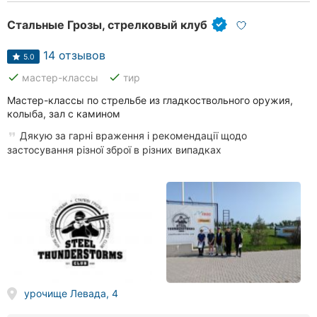
Стальные Грозы, стрелковый клуб
14 отзывов
5.0
done
done
мастер-классы
тир
Мастер-классы по стрельбе из гладкоствольного оружия,
колыба, зал с камином
Дякую за гарні враження і рекомендації щодо
застосування різної зброї в різних випадках
урочище Левада, 4