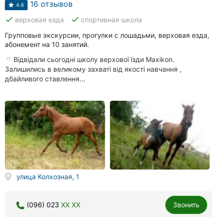
16 отзывов
4.6
done
done
верховая езда
спортивная школа
Групповые экскурсии, прогулки с лошадьми, верховая езда,
абонемент на 10 занятий.
Відвідали сьогодні школу верхової їзди Maxikon.
Залишились в великому захваті від якості навчання ,
дбайливого ставлення...
улица Колхозная, 1
(096) 023
XX XX
Звонить