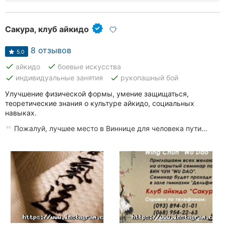
Сакура, клуб айкидо
8 отзывов
5.0
done
done
айкидо
боевые искусства
done
done
индивидуальные занятия
рукопашный бой
Улучшение физической формы, умение защищаться,
теоретические знания о культуре айкидо, социальных
навыках.
Пожалуй, лучшее место в Виннице для человека пути...