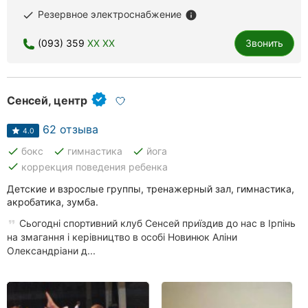
Резервное электроснабжение
done
info
(093) 359
XX XX
Звонить
Сенсей, центр
62 отзыва
4.0
done
done
done
бокс
гимнастика
йога
done
коррекция поведения ребенка
Детские и взрослые группы, тренажерный зал, гимнастика,
акробатика, зумба.
Сьогодні спортивний клуб Сенсей приїздив до нас в Ірпінь
на змагання і керівництво в особі Новинюк Аліни
Олександріани д...