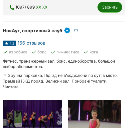
(097) 899
XX XX
Звонить
НокАут, спортивный клуб
156 отзывов
4.2
done
done
done
done
аэробика
бокс
гимнастика
йога
Фитнес, тренажерный зал, бокс, единоборства, большой
выбор абонементов.
Зручна парковка. Під'їзд не в'їжджаючи по суті в місто.
Трамвай і ЖД поряд. Великий зал. Прибрані туалети.
Чистота.