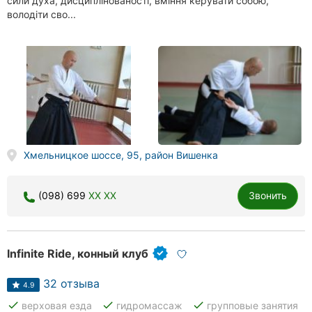
сили духа, дисциплінованості, вміння керувати собою,
володіти сво...
Хмельницкое шоссе, 95, район Вишенка
(098) 699
XX XX
Звонить
Infinite Ride, конный клуб
32 отзыва
4.9
done
done
done
верховая езда
гидромассаж
групповые занятия