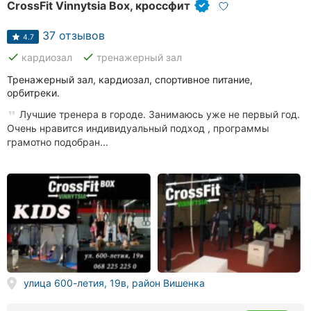
CrossFit Vinnytsia Box, кроссфит
37 отзывов
4.7
done
done
кардиозал
тренажерный зал
Тренажерный зал, кардиозал, спортивное питание,
орбитреки.
Лучшие тренера в городе. Занимаюсь уже не первый год.
Очень нравится индивидуальный подход , программы
грамотно подобран...
улица 600-летия, 19в, район Вишенка