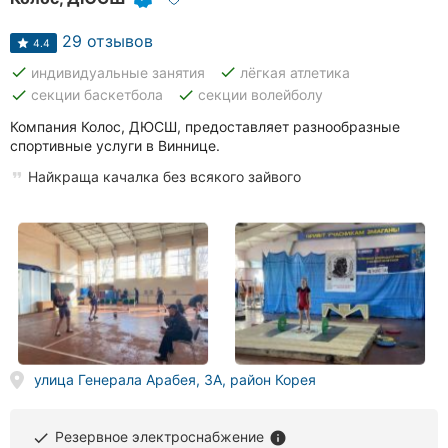
29 отзывов
4.4
done
done
индивидуальные занятия
лёгкая атлетика
done
done
секции баскетбола
секции волейболу
Компания Колос, ДЮСШ, предоставляет разнообразные
спортивные услуги в Виннице.
Найкраща качалка без всякого зайвого
улица Генерала Арабея, 3А, район Корея
Резервное электроснабжение
done
info