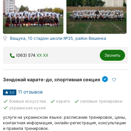
Ващука, 10 стадіон школи №35, район Вишенка
(063) 574
XX XX
Звонить
Зендокай карате-до, спортивная секция
11 отзывов
5.0
done
done
done
боевые искусства
каратэ
силовые тренировки
done
украинская кухня
услуги на украинском языке: расписание тренировок, цены,
контактная информация, онлайн-регистрация, консультации
и правила тренировок.