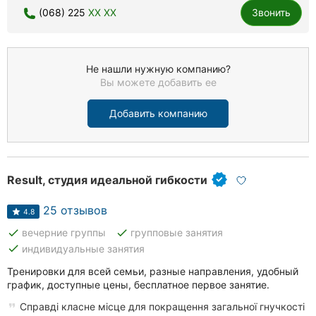
(068) 225
XX XX
Звонить
Не нашли нужную компанию?
Вы можете добавить ее
Добавить компанию
Result, студия идеальной гибкости
25 отзывов
4.8
done
done
вечерние группы
групповые занятия
done
индивидуальные занятия
Тренировки для всей семьи, разные направления, удобный
график, доступные цены, бесплатное первое занятие.
Справді класне місце для покращення загальної гнучкості