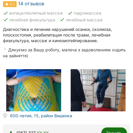
Автошколы
14 отзывов
3.5
done
done
антицеллюлитный массаж
гидромассаж
Рестораны
done
done
лечебная физкультура
лечебный массаж
Все
Диагностика и лечение нарушений осанки, сколиоза,
рубрики
плоскостопия, реабилитация после травм, лечебная
физкультура, массаж и кинезиотейпирование.
Дякуємо за Вашу роботу, малеча з задоволенням ходить
на зайняття)
Все
города:
Винница
Житомир
Тернополь
600-летия, 15, район Вишенка
Хмельницкий
(067) 327
XX XX
Звонить