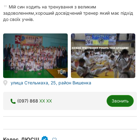
Мій син ходить на тренування з великим
задоволенням,хороший досвідчений тренер який має підхід
до своїх учнів.
улица Стельмаха, 25, район Вишенка
(097) 868
XX XX
Звонить
Колос, ДЮСШ