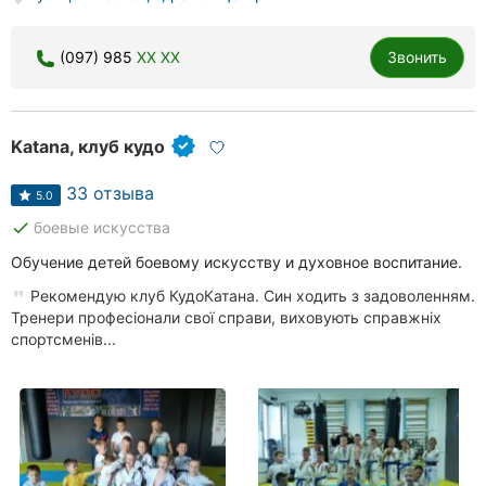
Херсон
(097) 985
XX XX
Звонить
Полтава
Чернигов
Katana, клуб кудо
Черкассы
33 отзыва
5.0
Черновцы
done
боевые искусства
Сумы
Обучение детей боевому искусству и духовное воспитание.
Рекомендую клуб КудоКатана. Син ходить з задоволенням.
Ивано-
Тренери професіонали свої справи, виховують справжніх
Франковск
спортсменів...
Луцк
Ужгород