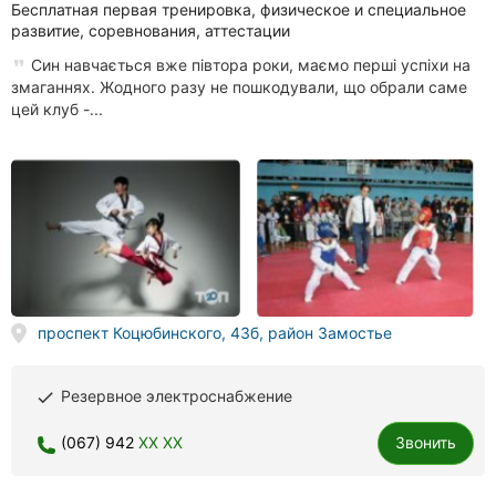
Бесплатная первая тренировка, физическое и специальное
развитие, соревнования, аттестации
Син навчається вже півтора роки, маємо перші успіхи на
змаганнях. Жодного разу не пошкодували, що обрали саме
цей клуб -...
проспект Коцюбинского, 43б, район Замостье
Резервное электроснабжение
done
(067) 942
XX XX
Звонить