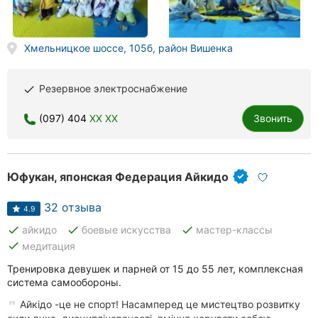
Хмельницкое шоссе, 105б, район Вишенка
Резервное электроснабжение
done
(097) 404
XX XX
Звонить
Юфукан, японская Федерация Айкидо
32 отзыва
4.9
done
done
done
айкидо
боевые искусства
мастер-классы
done
медитация
Тренировка девушек и парней от 15 до 55 лет, комплексная
система самообороны.
Айкідо -це не спорт! Насамперед це мистецтво розвитку