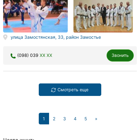
улица Замостянская, 33, район Замостье
(098) 039
XX XX
Звонить
Смотреть еще
(current)
1
2
3
4
5
»
Часто ищут: