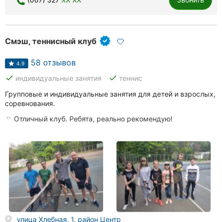
Ровно
Одесса
Смэш, теннисный клуб
Кропивницкий
58 отзывов
4.9
Киев
done
done
индивидуальные занятия
теннис
Групповые и индивидуальные занятия для детей и взрослых,
Харьков
соревнования.
Запорожье
Отличный клуб. Ребята, реально рекомендую!
Днепр
Львов
Кривой
Рог
Николаев
улица Хлебная, 1, район Центр