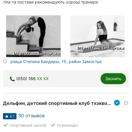
тіла та постави рекомендують хороші тренери
улица Степана Бандеры, 15, район Замостье
(050) 166
XX XX
Звонить
Дельфин, детский спортивный клуб тхэквондо
30 отзывов
4.7
done
done
спортивная школа
тхэквондо