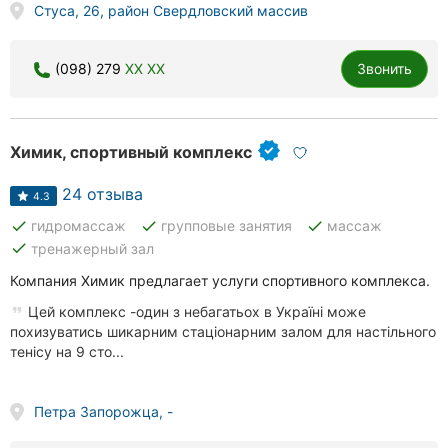
Стуса, 26, район Свердловский массив
(098) 279
XX XX
Звонить
Химик, спортивный комплекс
24 отзыва
4.3
done
done
done
гидромассаж
групповые занятия
массаж
done
тренажерный зал
Компания Химик предлагает услуги спортивного комплекса.
Цей комплекс -один з небагатьох в Україні може
похизуватись шикарним стаціонарним залом для настільного
тенісу на 9 сто...
Петра Запорожца, -