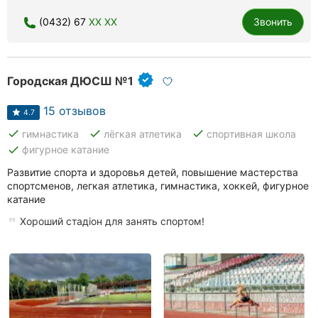
(0432) 67
XX XX
Звонить
Городская ДЮСШ №1
15 отзывов
4.7
done
done
done
гимнастика
лёгкая атлетика
спортивная школа
done
фигурное катание
Развитие спорта и здоровья детей, повышение мастерства
спортсменов, легкая атлетика, гимнастика, хоккей, фигурное
катание
Хороший стадіон для занять спортом!