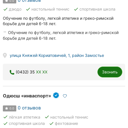
0.0
done
done
done
дзюдо
настольный теннис
спортивная школа
Обучение по футболу, легкой атлетике и греко-римской
борьбе для детей 6-18 лет.
Обучение по футболу, легкой атлетике и греко-римской
борьбе для детей 6-18 лет.
улица Княжей Кориатовичей, 1, район Замостье
(0432) 35
XX XX
Звонить
Одюсш «инваспорт»
0 отзывов
0.0
done
done
лёгкая атлетика
настольный теннис
done
done
спортивная школа
фехтование