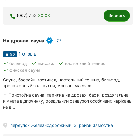
(067) 753
XX XX
Звонить
На дровах, сауна
1 отзыв
5.0
done
done
done
бильярд
массаж
настольный теннис
done
финская сауна
Сауна, бассейн, гостиная, настольный теннис, бильярд,
тренажерный зал, кухня, мангал, массаж.
Пристойна сауна: парилка на дровах, басік, роздягальна,
кімната відпочинку, роздільний санвузол особливих нарікань
не в...
переулок Железнодорожный, 3, район Замостье