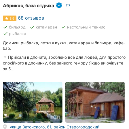
Абрикос, база отдыха
68 отзывов
3.6
done
done
done
бильярд
катамаран
настольный теннис
done
рыбалка
Домики, рыбалка, летняя кухня, катамаран и бильярд, кафе-
бар.
Приїхали відпочити, зроблено все для людей, для простого
спокійного відпочинку, без зайвого гемору Якщо ви очікуєте
за 5...
улица Затонского, 61, район Старогородский