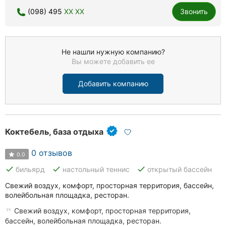
(098) 495
XX XX
Звонить
Не нашли нужную компанию?
Вы можете добавить ее
Добавить компанию
Коктебель, база отдыха
0 отзывов
0.0
done
done
done
бильярд
настольный теннис
открытый бассейн
Свежий воздух, комфорт, просторная территория, бассейн,
волейбольная площадка, ресторан.
Свежий воздух, комфорт, просторная территория,
бассейн, волейбольная площадка, ресторан.