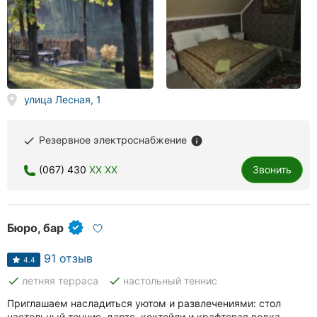
Херсон
Полтава
Чернигов
улица Лесная, 1
Черкассы
Черновцы
Резервное электроснабжение
done
info
Сумы
(067) 430
XX XX
Звонить
Ивано-
Франковск
Бюро, бар
Луцк
91 отзыв
4.4
Ужгород
done
done
летняя терраса
настольный теннис
Карпаты
Приглашаем насладиться уютом и развлечениями: стол
настольный теннис, дартс, коктейли и крафтовая водка.