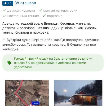
Автошколы
38 отзывов
4.2
done
done
детская комната
мангал на територии
Рестораны
done
done
настольный теннис
парковка
Все
Аренда коттеджей возле Винницы, беседки, мангалы,
рубрики
детская и волейбольная площадки, рыбалка, чан-купель,
теннис, бильярд и парковка.
Зустріли дуже щирі та добрі хазяї,в подарунок-домашнє
вино,бонусом. Тут затишно та красиво. В будиночках все
необхідне....
Все
Каждый третий отдых на базе в течение сезона —
города:
local_offer
скидка 5% на проживание в домиках со всеми
удобствами.
Винница
Житомир
Тернополь
Хмельницкий