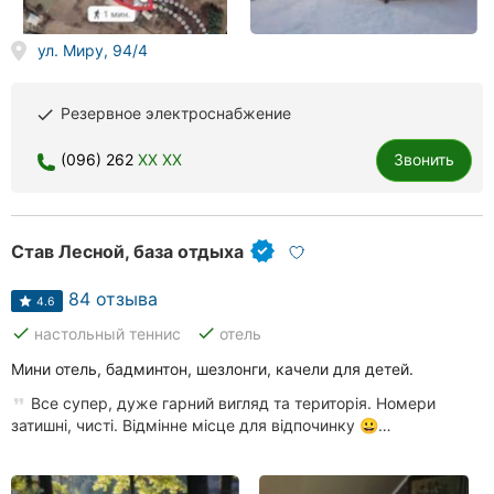
Ровно
ул. Миру, 94/4
Одесса
Резервное электроснабжение
done
Кропивницкий
(096) 262
XX XX
Звонить
Киев
Харьков
Став Лесной, база отдыха
Запорожье
84 отзыва
4.6
Днепр
done
done
настольный теннис
отель
Львов
Мини отель, бадминтон, шезлонги, качели для детей.
Кривой
Все супер, дуже гарний вигляд та територія. Номери
Рог
затишні, чисті. Відмінне місце для відпочинку 😀…
Николаев