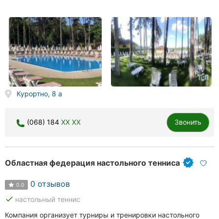
Курортно, 8 а
(068) 184
XX XX
Звонить
Областная федерация настольного тенниса
0 отзывов
0.0
done
настольный теннис
Компания организует турниры и тренировки настольного