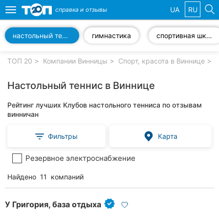
UA
RU
справка и
отзывы
Toggle
navigation
настольный теннис
гимнастика
спортивная школа
Избранные
компании
ТОП 20
Компании Винницы
Спорт, красота в Виннице
Настольный теннис в Виннице
Рейтинг лучших Клубов настольного тенниса по отзывам
Популярные
винничан
рубрики:
Фильтры
Карта
Стоматологии
Резервное электроснабжение
Ветеринарные
клиники
Найдено
11
компаний
Частные
клиники
У Григория, база отдыха