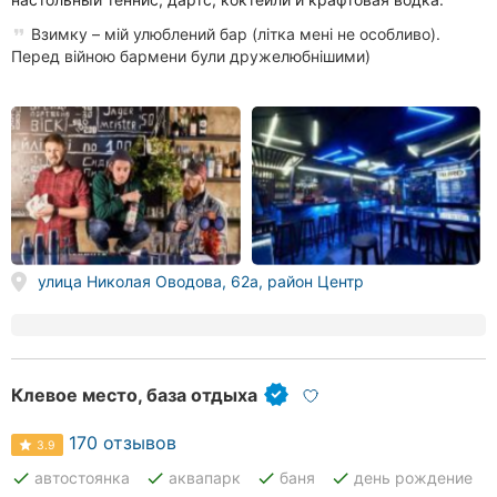
Взимку – мій улюблений бар (літка мені не особливо).
Перед війною бармени були дружелюбнішими)
улица Николая Оводова, 62а, район Центр
Клевое место, база отдыха
170 отзывов
3.9
done
done
done
done
автостоянка
аквапарк
баня
день рождение