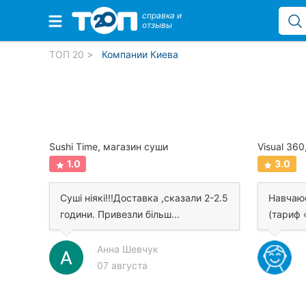
справка и
отзывы
Избранные компании
ТОП 20
Компании Киева
Популярные рубрики:
Стоматологии
ки
Sushi Time, магазин суши
1.0
3.0
Частные клиники
Суші ніякі!!!Доставка ,сказали 2-2.5
Навчаюс
Ветеринарные клиники
..
години. Привезли більш...
(тариф 
Автошколы
Анна Шевчук
Рестораны
07 августа
Все рубрики