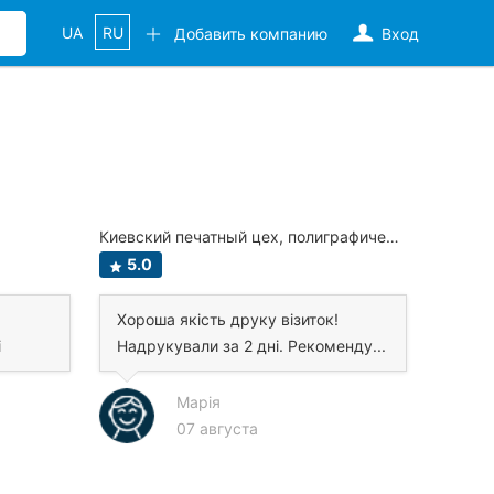
UA
RU
Добавить компанию
Вход
Киевский печатный цех, полиграфические услуги
Wild An
5.0
1.0
Хороша якість друку візиток!
«лік
і
Надрукували за 2 дні. Рекоменду...
катег
х...
Марія
07 августа