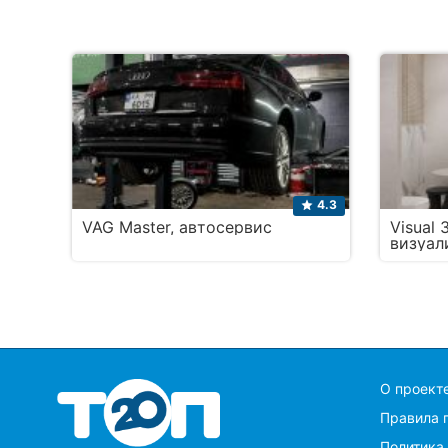
4.3
VAG Master, автосервис
Visual 
визуал
модели
O проект
Правила 
Политика