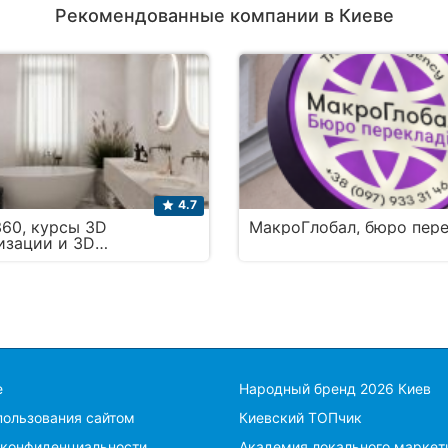
Рекомендованные компании в Киеве
4.7
360, курсы 3D
МакроГлобал, бюро пер
изации и 3D
рования
е
Народный бренд 2026 Киев
пользования сайтом
Киевский ТОПчик
 конфиденциальности
Академия локального маркет