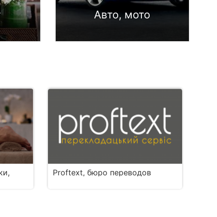
т
Авто, мото
ки,
Proftext, бюро переводов