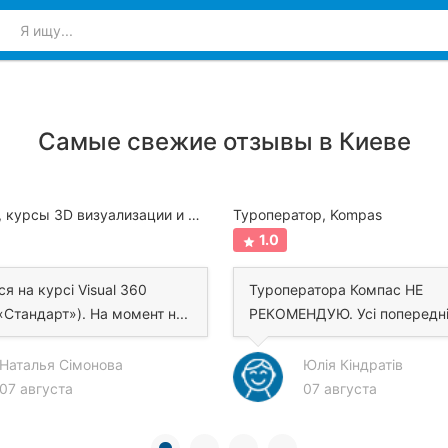
Самые свежие отзывы в Киеве
Visual 360, курсы 3D визуализации и 3D моделирования
Туроператор, Kompas
1.0
я на курсі Visual 360
Туроператора Компас НЕ
«Стандарт»). На момент н...
РЕКОМЕНДУЮ. Усі попередн
негативні в...
Наталья Сімонова
Юлія Кіндратів
07 августа
07 августа