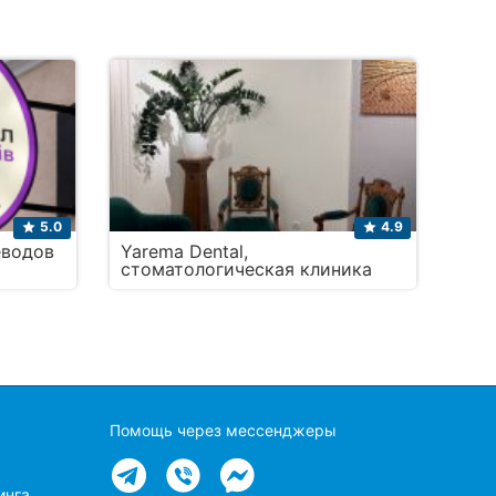
5.0
4.9
еводов
Yarema Dental,
стоматологическая клиника
Помощь через мессенджеры
инга