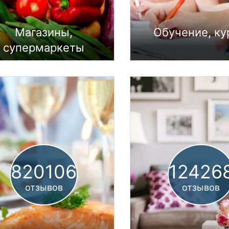
Магазины,
Обучение, к
супермаркеты
12426
820106
отзывов
отзывов