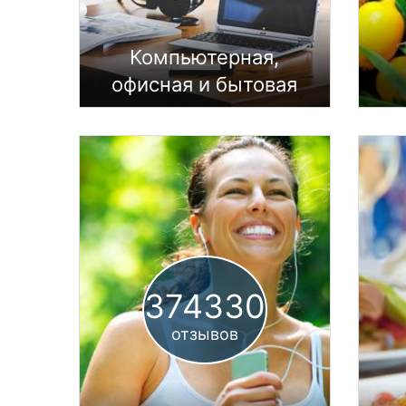
Утепление фасадов
Солнечные панели
Сумы
Компьютерная,
Ивано-Франковск
офисная и бытовая
Луцк
техника
Ужгород
Карпаты
374330
отзывов