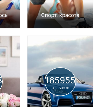
урсы
Спорт, красота
8
165955
отзывов