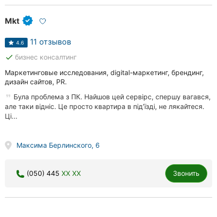
Mkt
11 отзывов
4.6
done
бизнес консалтинг
Маркетинговые исследования, digital-маркетинг, брендинг,
дизайн сайтов, PR.
Була проблема з ПК. Найшов цей сервірс, спершу вагався,
але таки відніс. Це просто квартира в підʼїзді, не лякайтеся.
Ці...
Максима Берлинского, 6
(050) 445
XX XX
Звонить