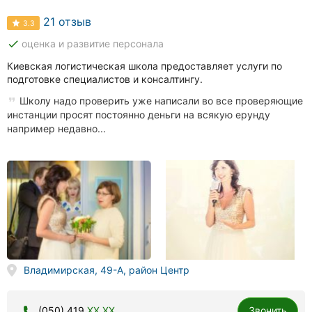
21 отзыв
3.3
done
оценка и развитие персонала
Киевская логистическая школа предоставляет услуги по
подготовке специалистов и консалтингу.
Школу надо проверить уже написали во все проверяющие
инстанции просят постоянно деньги на всякую ерунду
например недавно...
Владимирская, 49-А, район Центр
(050) 419
XX XX
Звонить