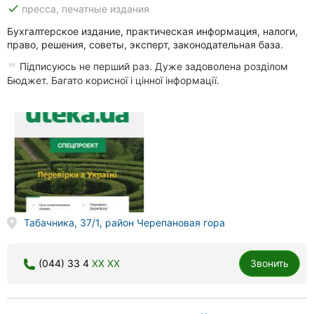
done
пресса, печатные издания
Бухгалтерское издание, практическая информация, налоги,
право, решения, советы, эксперт, законодательная база.
Підписуюсь не перший раз. Дуже задоволена розділом
Бюджет. Багато корисної і цінної інформації.
Табачника, 37/1, район Черепановая гора
(044) 33 4
XX XX
Звонить