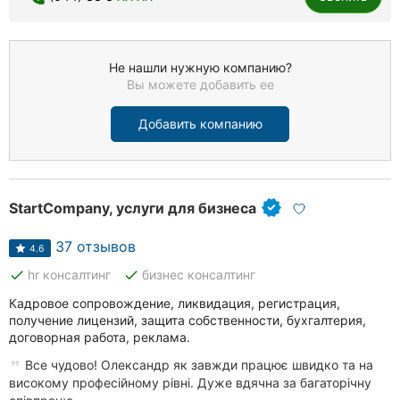
Не нашли нужную компанию?
Вы можете добавить ее
Добавить компанию
StartCompany, услуги для бизнеса
37 отзывов
4.6
done
done
hr консалтинг
бизнес консалтинг
Кадровое сопровождение, ликвидация, регистрация,
получение лицензий, защита собственности, бухгалтерия,
договорная работа, реклама.
Все чудово! Олександр як завжди працює швидко та на
високому професійному рівні. Дуже вдячна за багаторічну