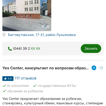
Багговутовская, 17-21, район Лукьяновка
(044) 39 2
XX XX
Звонить
Yes Center, консультант по вопросам образования и языковые курсы
111 отзывов
4.6
done
done
hr консалтинг
государственные ВУЗы
done
обучение за рубежом
Yes Center предлагает образование за рубежом,
стажировку, культурный обмен, языковые курсы, стипендии