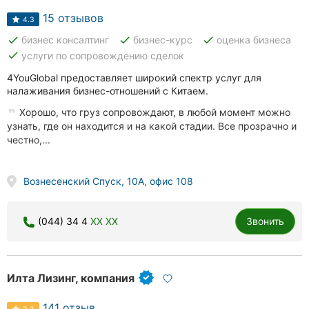
15 отзывов
4.3
done
done
done
бизнес консалтинг
бизнес-курс
оценка бизнеса
done
услуги по сопровождению сделок
4YouGlobal предоставляет широкий спектр услуг для
налаживания бизнес-отношений с Китаем.
Хорошо, что груз сопровождают, в любой момент можно
узнать, где он находится и на какой стадии. Все прозрачно и
честно,...
Вознесенский Спуск, 10А, офис 108
(044) 34 4
XX XX
Звонить
Илта Лизинг, компания
141 отзыв