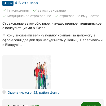
Автошколы
416 отзывов
4.9
done
done
hr консалтинг
автострахование
Рестораны
done
done
медицинское страхование
страхование имущества
Все
Страхование автомобильное, имущественное, медицинское
рубрики
с консультациями в Киеве.
Хочу висловити велику подяку компанії за допомогу в
оформленні довідки про несудимість у Польщі. Перебуваючи
в Білорусі,...
Все
города:
Киев
Винница
Житомир
Хмельницкого, 22, район Центр
Тернополь