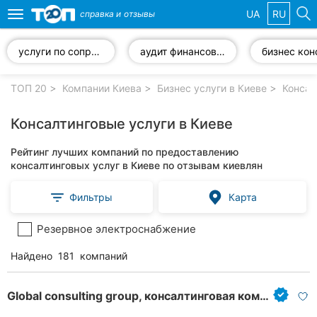
UA
RU
справка и
отзывы
Toggle
navigation
услуги по сопровождению сделок
аудит финансовой отчетности
Избранные
компании
ТОП 20
Компании Киева
Бизнес услуги в Киеве
Консал
Консалтинговые услуги в Киеве
Рейтинг лучших компаний по предоставлению
Популярные
консалтинговых услуг в Киеве по отзывам киевлян
рубрики:
Фильтры
Карта
Стоматологии
Резервное электроснабжение
Частные
клиники
Найдено
181
компаний
Ветеринарные
клиники
Global consulting group, консалтинговая компания