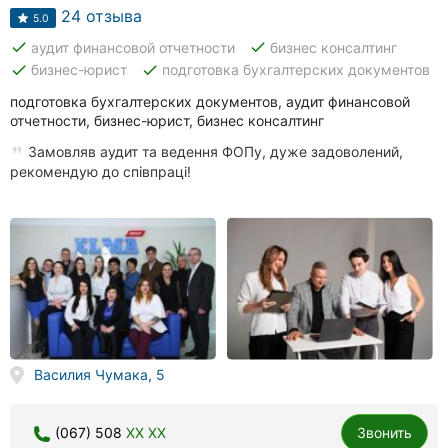
24 отзыва
5.0
done
done
аудит финансовой отчетности
бизнес консалтинг
done
done
бизнес-юрист
подготовка бухгалтерских документов
подготовка бухгалтерских документов, аудит финансовой
отчетности, бизнес-юрист, бизнес консалтинг
Замовляв аудит та ведення ФОПу, дуже задоволений,
рекомендую до співпраці!
Василия Чумака, 5
(067) 508
XX XX
Звонить