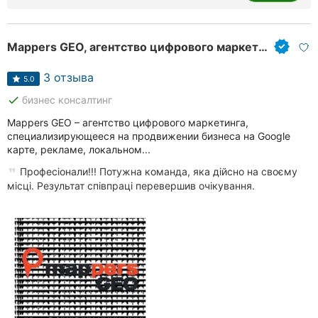
Mappers GEO, агентство цифрового маркетинга
3 отзыва
5.0
done
бизнес консалтинг
Mappers GEO – агентство цифрового маркетинга,
специализирующееся на продвижении бизнеса на Google
карте, рекламе, локальном...
Професіонали!!! Потужна команда, яка дійсно на своєму
місці. Результат співпраці перевершив очікування.