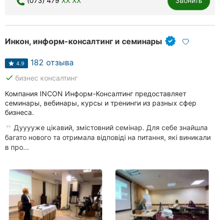
(073) 479
XX XX
Звонить
Хмельницкий
Ровно
Инкон, информ-консалтинг и семинары
Одесса
182 отзыва
4.9
Кропивницкий
done
бизнес консалтинг
Компания INCON Информ-Консалтинг предоставляет
Харьков
семинары, вебинары, курсы и тренинги из разных сфер
бизнеса.
Запорожье
Дууууже цікавий, змістовний семінар. Для себе знайшла
Днепр
багато нового та отримала відповіді на питання, які виникали
в про...
Львов
Кривой
Рог
Николаев