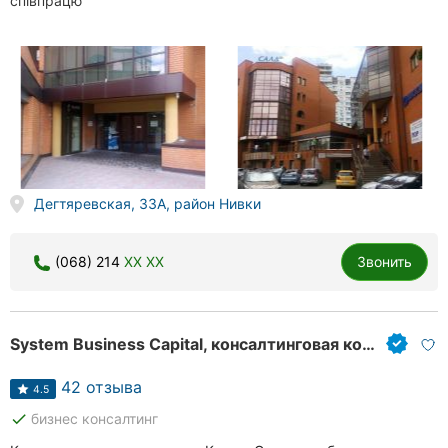
співпрацю
Дегтяревская, 33А, район Нивки
(068) 214
XX XX
Звонить
System Business Capital, консалтинговая компания
42 отзыва
4.5
done
бизнес консалтинг