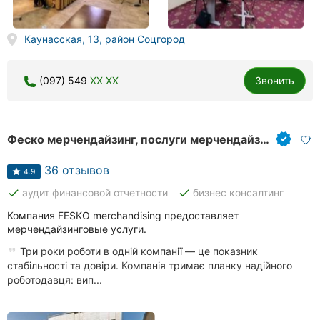
Херсон
Каунасская, 13, район Соцгород
Полтава
Чернигов
(097) 549
XX XX
Звонить
Черкассы
Черновцы
Феско мерчендайзинг, послуги мерчендайзингу
Сумы
36 отзывов
4.9
done
done
аудит финансовой отчетности
бизнес консалтинг
Ивано-
Франковск
Компания FESKO merchandising предоставляет
мерчендайзинговые услуги.
Луцк
Три роки роботи в одній компанії — це показник
стабільності та довіри. Компанія тримає планку надійного
Ужгород
роботодавця: вип...