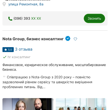
улица Ремонтная, 8а
(096) 393
XX XX
Звонить
Nota Group, бизнес консалтинг
3 отзыва
5.0
done
hr консалтинг
Финансовое, юридическое обслуживание, масштабирование
бизнеса.
Співпрацюю з Nota-Group з 2020 року – повністю
задоволений рівнем сервісу та швидкістю вирішення
проблемних питань. Від...