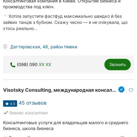
Консалтинговая компания в Киеве. Открытие бизнеса и
производства под ключ.
Хотіла запустити фастфуд максимально швидко й без
зайвих танців з бубном. Скажу чесно — я не очікувала, що
хтось реально...
Дегтяревская, 48, район Нивки
(098) 090
XX XX
Звонить
Visotsky Consulting, международная консалтинговая компания
45 отзывов
4.5
done
бизнес консалтинг
Консалтинговые услуги для владельцев малого и среднего
бизнеса, школа бизнеса