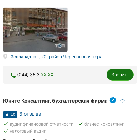
Эспланадная, 20, район Черепановая гора
(044) 35 3
XX XX
Звонить
Юнитс Консалтинг, бухгалтерская фирма
3 отзыва
5.0
done
done
аудит финансовой отчетности
бизнес консалтинг
done
налоговый аудит