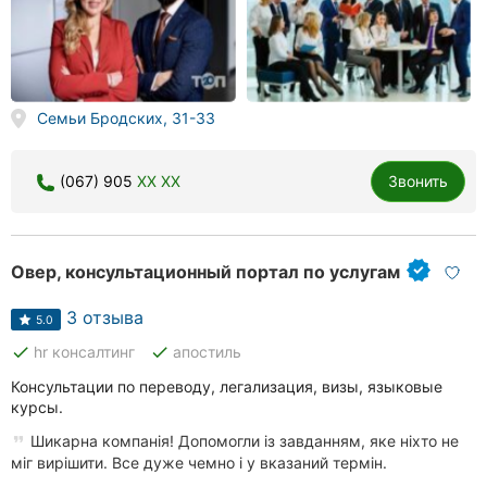
Семьи Бродских, 31-33
(067) 905
XX XX
Звонить
Овер, консультационный портал по услугам
3 отзыва
5.0
done
done
hr консалтинг
апостиль
Консультации по переводу, легализация, визы, языковые
курсы.
Шикарна компанія! Допомогли із завданням, яке ніхто не
міг вирішити. Все дуже чемно і у вказаний термін.