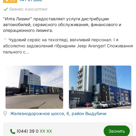
3.3
done
бизнес консалтинг
"Илта Лизинг" предоставляет услуги дистрибуции
автомобилей, сервисного обслуживания, финансового и
операционного лизинга.
Чудовий сервіс на техогляді, ввічливий персонал. І я
абсолютно задоволений гібридним Jeep Avenger! Споживання
пального с...
Железнодорожное шоссе, 6, район Выдубичи
(044) 39 0
XX XX
Звонить