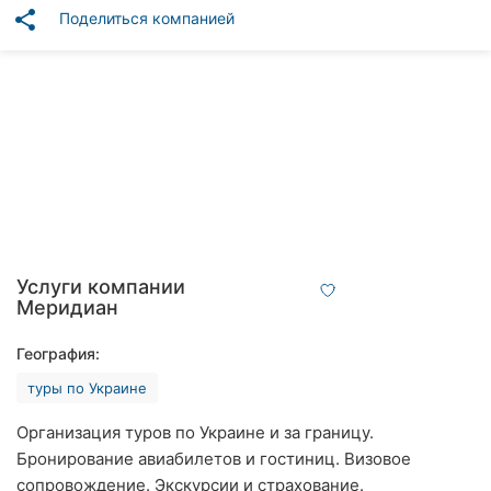
Автошколы
share
Поделиться компанией
Рестораны
Все
рубрики
Все
города:
Услуги компании
Меридиан
Кропивницкий
География:
Винница
туры по Украине
Житомир
Организация туров по Украине и за границу.
Бронирование авиабилетов и гостиниц. Визовое
Тернополь
сопровождение. Экскурсии и страхование.