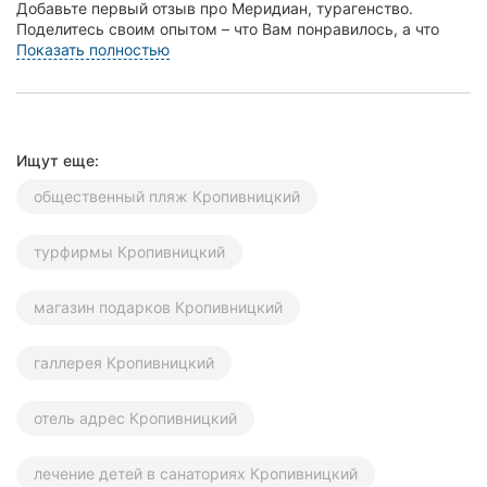
Добавьте первый отзыв про Меридиан, турагенство.
Херсон
Поделитесь своим опытом – что Вам понравилось, а что
нет! Это поможет другим жителям Кропивницкого (...
Показать полностью
Полтава
Чернигов
Ищут еще:
Черкассы
общественный пляж Кропивницкий
Черновцы
турфирмы Кропивницкий
Сумы
Ивано-
магазин подарков Кропивницкий
Франковск
галлерея Кропивницкий
Луцк
Ужгород
отель адрес Кропивницкий
Карпаты
лечение детей в санаториях Кропивницкий