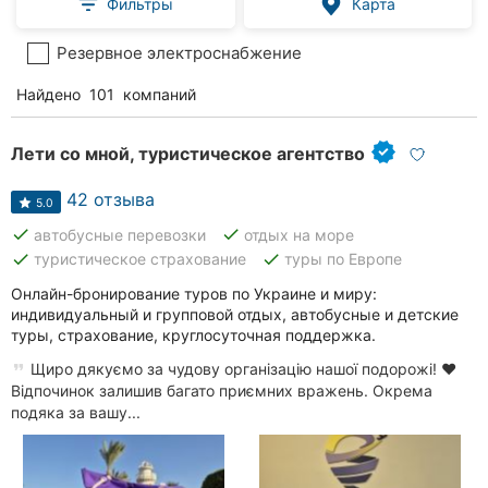
Фильтры
Карта
Резервное электроснабжение
Найдено
101
компаний
Лети со мной, туристическое агентство
42 отзыва
5.0
done
done
автобусные перевозки
отдых на море
done
done
туристическое страхование
туры по Европе
Онлайн-бронирование туров по Украине и миру:
индивидуальный и групповой отдых, автобусные и детские
туры, страхование, круглосуточная поддержка.
Щиро дякуємо за чудову організацію нашої подорожі! ❤️
Відпочинок залишив багато приємних вражень. Окрема
подяка за вашу...