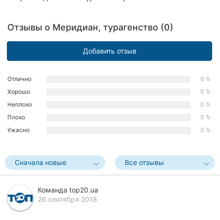
Хмельницкий
Отзывы о Меридиан, турагенство (0)
Ровно
Добавить отзыв
Одесса
Киев
Отлично
0 %
Хорошо
0 %
Харьков
Неплохо
0 %
Запорожье
Плохо
0 %
Ужасно
0 %
Днепр
Львов
Сначала новые
Все отзывы
Кривой
Рог
Команда top20.ua
26 сентября 2018
Николаев