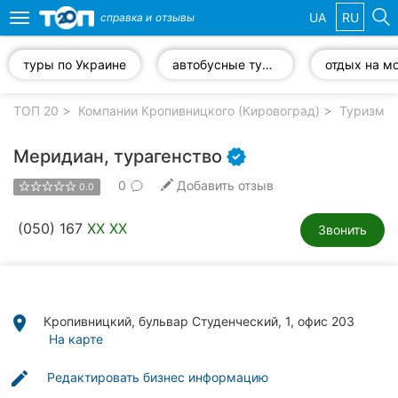
UA
RU
справка и
отзывы
Toggle
navigation
туры по Украине
автобусные туры
отдых на м
Избранные
компании
ТОП 20
Компании Кропивницкого (Кировоград)
Туризм, 
Меридиан, турагенство
0
Добавить отзыв
0.0
Популярные
рубрики:
(050) 167
XX XX
Звонить
Стоматологии
Частные
клиники
place
Кропивницкий, бульвар Студенческий, 1, офис 203
На карте
Ветеринарные
клиники
edit
Редактировать бизнес информацию