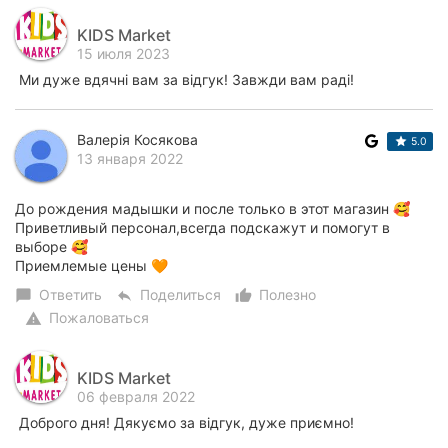
KIDS Market
15 июля 2023
Ми дуже вдячні вам за відгук! Завжди вам раді!
Валерія Косякова
5.0
13 января 2022
До рождения мадышки и после только в этот магазин 🥰
Приветливый персонал,всегда подскажут и помогут в
выборе 🥰
Приемлемые цены 🧡
Ответить
Поделиться
Полезно
chat_bubble
reply
thumb_up_alt
Пожаловаться
warning
KIDS Market
06 февраля 2022
Доброго дня! Дякуємо за відгук, дуже приємно!