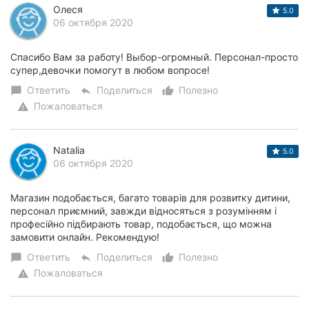
Олеся
5.0
06 октября 2020
Спасибо Вам за работу! Выбор-огромный. Персонал-просто
супер,девочки помогут в любом вопросе!
Ответить
Поделиться
Полезно
chat_bubble
reply
thumb_up_alt
Пожаловаться
warning
Natalia
5.0
06 октября 2020
Магазин подобається, багато товарів для розвитку дитини,
персонал приємний, завжди відносяться з розумінням і
професійно підбирають товар, подобається, що можна
замовити онлайн. Рекомендую!
Ответить
Поделиться
Полезно
chat_bubble
reply
thumb_up_alt
Пожаловаться
warning