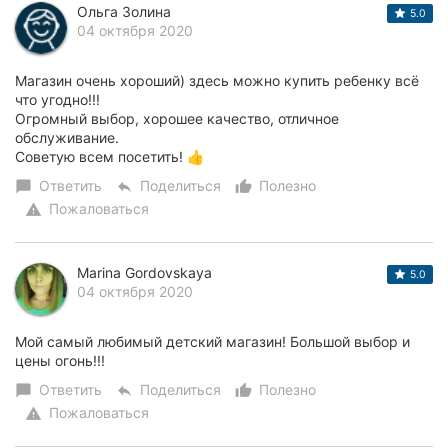
Ольга Золина
5.0
04 октября 2020
Магазин очень хороший) здесь можно купить ребенку всё
что угодно!!!
Огромный выбор, хорошее качество, отличное
обслуживание.
Советую всем посетить! 👍
Ответить
Поделиться
Полезно
chat_bubble
reply
thumb_up_alt
Пожаловаться
warning
Marina Gordovskaya
5.0
04 октября 2020
Мой самый любимый детский магазин! Большой выбор и
цены огонь!!!
Ответить
Поделиться
Полезно
chat_bubble
reply
thumb_up_alt
Пожаловаться
warning