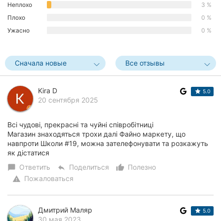
Неплохо
3 %
Плохо
0 %
Ужасно
0 %
Сначала новые
Все отзывы
Kira D
5.0
20 сентября 2025
Всі чудові, прекрасні та чуйні співробітниці
Магазин знаходяться трохи далі Файно маркету, що
навпроти Школи #19, можна зателефонувати та розкажуть
як дістатися
Ответить
Поделиться
Полезно
chat_bubble
reply
thumb_up_alt
Пожаловаться
warning
Дмитрий Маляр
5.0
30 мая 2023