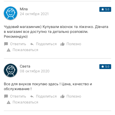
Міла
5.0
24 октября 2021
Чудовий магазинчик) Купували візочок та ліжечко. Дівчата
в магазині все доступно та детально розповіли.
Рекомендую)
Ответить
Поделиться
Полезно
chat_bubble
reply
thumb_up_alt
Пожаловаться
warning
Света
5.0
08 октября 2020
Все для внуков покупаю здесь ! Цена, качество и
обслуживание !
Ответить
Поделиться
Полезно
chat_bubble
reply
thumb_up_alt
Пожаловаться
warning