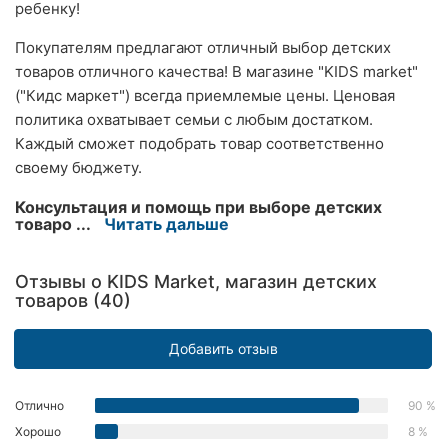
ребенку!
Херсон
Покупателям предлагают отличный выбор детских
Полтава
товаров отличного качества! В магазине "KIDS market"
("Кидс маркет") всегда приемлемые цены. Ценовая
Чернигов
политика охватывает семьи с любым достатком.
Каждый сможет подобрать товар соответственно
Черкассы
своему бюджету.
Черновцы
Консультация и помощь при выборе детских
товаро ...
Читать дальше
Сумы
Ивано-
Отзывы о KIDS Market, магазин детских
Франковск
товаров (40)
Луцк
Добавить отзыв
Ужгород
Отлично
90 %
Карпаты
Хорошо
8 %