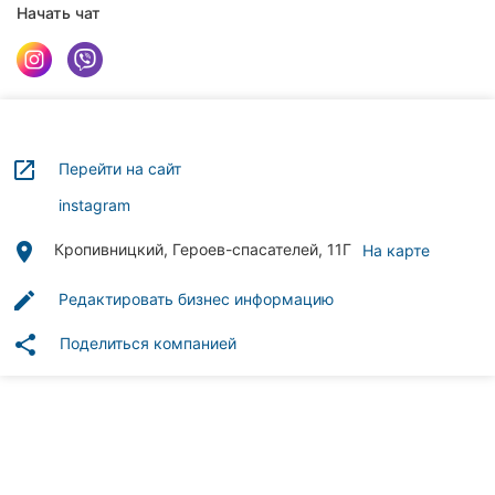
Автошколы
Начать чат
Рестораны
Все
рубрики
launch
Перейти на сайт
instagram
place
Кропивницкий, Героев-спасателей, 11Г
На карте
Все
города:
edit
Редактировать бизнес информацию
Кропивницкий
share
Поделиться компанией
Винница
Житомир
Тернополь