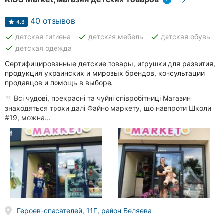
40 отзывов
4.8
done
done
done
детская гигиена
детская мебель
детская обувь
done
детская одежда
Сертифицированные детские товары, игрушки для развития,
продукция украинских и мировых брендов, консультации
продавцов и помощь в выборе.
Всі чудові, прекрасні та чуйні співробітниці Магазин
знаходяться трохи далі Файно маркету, що навпроти Школи
#19, можна...
Героев-спасателей, 11Г, район Беляева