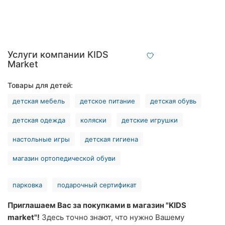
Хмельницкий
Ровно
Одесса
Услуги компании KIDS
Market
Киев
Товары для детей:
Харьков
детская мебель
детское питание
детская обувь
Запорожье
детская одежда
коляски
детские игрушки
настольные игры
детская гигиена
Днепр
магазин ортопедической обуви
Львов
Кривой
парковка
подарочный сертификат
Рог
Приглашаем Вас за покупками в магазин "KIDS
Николаев
market"!
Здесь точно знают, что нужно Вашему