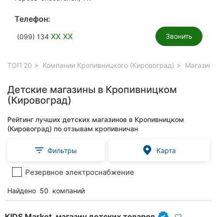
Телефон:
XX XX
Звонить
(099) 134
ТОП 20
Компании Кропивницкого (Кировоград)
Магазины
Детские магазины в Кропивницком
(Кировоград)
Рейтинг лучших детских магазинов в Кропивницком
(Кировоград) по отзывам кропивничан
Фильтры
Карта
Резервное электроснабжение
Найдено
50
компаний
KIDS Market, магазин детских товаров