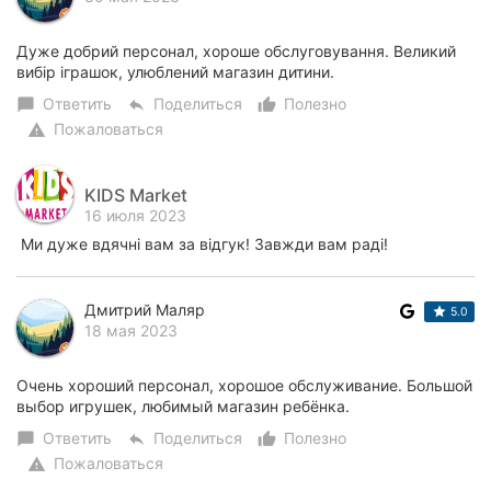
Дуже добрий персонал, хороше обслуговування. Великий
вибір іграшок, улюблений магазин дитини.
Ответить
Поделиться
Полезно
chat_bubble
reply
thumb_up_alt
Пожаловаться
warning
KIDS Market
16 июля 2023
Ми дуже вдячні вам за відгук! Завжди вам раді!
Дмитрий Маляр
5.0
18 мая 2023
Очень хороший персонал, хорошое обслуживание. Большой
выбор игрушек, любимый магазин ребёнка.
Ответить
Поделиться
Полезно
chat_bubble
reply
thumb_up_alt
Пожаловаться
warning