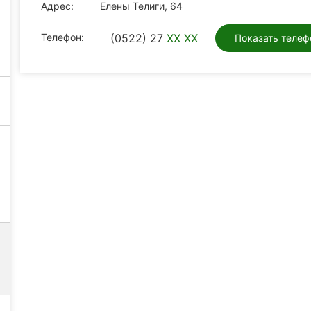
Адрес:
Елены Телиги, 64
Телефон:
(0522) 27
XX XX
Показать телеф