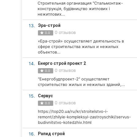
Строительная организация "Стальмонтаж-
Сумы
конструкція, будівництво житлових і
нежитлових...
Ивано-Франковск
13.
Эра-строй
0 отзывов
0.0
Луцк
«Ера-строй» осуществляет деятельность в
сфере строительства жилых и нежилых
Ужгород
объектов...
Карпаты
14.
Енерго строй проект 2
0 отзывов
0.0
"Енергобудпроект-2" осуществляет
строительство жилых и нежилых зданий,...
15.
Сервус
0 отзывов
0.0
https://top20.ua/ru/kr/stroitelstvo-i-
remont/zhilyie-kompleksyi-zastroyschiki/servus-
budivnitstvo-kotedzhiv.html
16.
Рапид строй