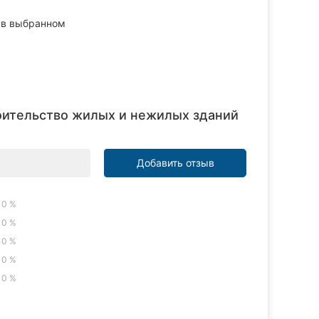
в выбранном
оительство жилых и нежилых зданий
Добавить отзыв
0 %
0 %
0 %
0 %
0 %