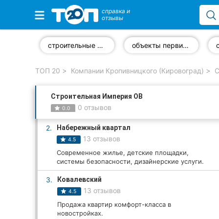
справка и
отзывы
Избранные компании
строительные работы
объекты первичного рынка
ТОП 20
Компании Кропивницкого (Кировоград)
С
Популярные рубрики:
Строительная Империя ОВ
Стоматологии
0 отзывов
0.0
Частные клиники
2.
Набережный квартал
13 отзывов
4.5
Ветеринарные клиники
Современное жилье, детские площадки,
системы безопасности, дизайнерские услуги.
Автошколы
3.
Ковалевский
Рестораны
13 отзывов
4.5
Продажа квартир комфорт-класса в
Все рубрики
новостройках.