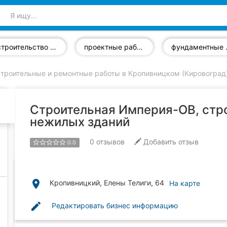
строительство домов
проектные работы
фунд
троительные и ремонтные работы в Кропивницком (Кировоград
Строительная Империя-ОВ, стр
нежилых зданий
0
отзывов
Добавить отзыв
0.0
place
Кропивницкий, Елены Телиги, 64
На карте
edit
Редактировать бизнес информацию