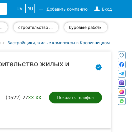
UA
RU
Добавить компанию
Вход
аментные работы
строительство «под ключ»
буровые работы
)
Застройщики, жилые комплексы в Кропивницком (Кировогр
оительство жилых и
(0522) 27
XX XX
Показать телефон