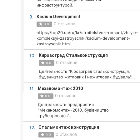
Харьков
инфраструктурой.
Запорожье
9.
Kadium Development
0 отзывов
0.0
Днепр
https://top20.ua/ru/kr/stroitelstvo-i-remont/zhilyie-
kompleksyi-zastroyschiki/kadium-development-
Львов
zastroyschik.html
Кривой Рог
10.
Кировоград Стальконструкция
0 отзывов
0.0
Николаев
Деятельность "Кіровоград стальконструкція,
будівництво житлових і нежитлових будівель"...
Херсон
11.
Механомонтаж 2010
Полтава
0 отзывов
0.0
Деятельность предприятия
Чернигов
"Механомонтаж-2010, будівництво
трубопроводів"...
Черкассы
12.
Стальмонтаж конструкция
0 отзывов
Черновцы
0.0