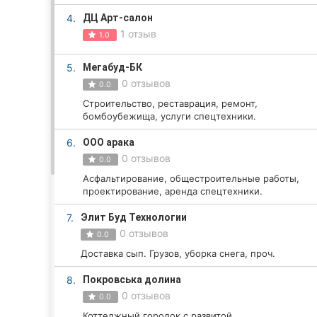
4.
ДЦ Арт-салон
1 отзыв
1.0
Все города:
5.
Мегабуд-БК
Кропивницкий
0 отзывов
0.0
Строительство, реставрация, ремонт,
Винница
бомбоубежища, услуги спецтехники.
Житомир
6.
ООО арака
0 отзывов
0.0
Тернополь
Асфальтирование, общестроительные работы,
проектирование, аренда спецтехники.
Хмельницкий
7.
Элит Буд Технологии
Ровно
0 отзывов
0.0
Доставка сып. Грузов, уборка снега, проч.
Одесса
8.
Покровська долина
Киев
0 отзывов
0.0
Коттеджный городок с развитой