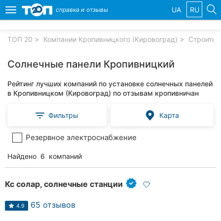
UA
RU
справка и
отзывы
Toggle
navigation
ТОП 20
Компании Кропивницкого (Кировоград)
Строител
Избранные
компании
Солнечные панели Кропивницкий
Рейтинг лучших компаний по установке солнечных панелей
в Кропивницком (Кировоград) по отзывам кропивничан
Популярные
Фильтры
Карта
рубрики:
Резервное электроснабжение
Стоматологии
Найдено
6
компаний
Частные
клиники
Кс солар, солнечные станции
Ветеринарные
клиники
65 отзывов
4.9