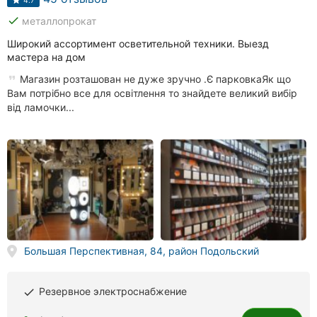
4.7
Хмельницкий
done
металлопрокат
Широкий ассортимент осветительной техники. Выезд
Ровно
мастера на дом
Одесса
Магазин розташован не дуже зручно .Є парковкаЯк що
Вам потрібно все для освітлення то знайдете великий вибір
Киев
від ламочки...
Харьков
Запорожье
Днепр
Львов
Большая Перспективная, 84, район Подольский
Кривой
Рог
Резервное электроснабжение
done
Николаев