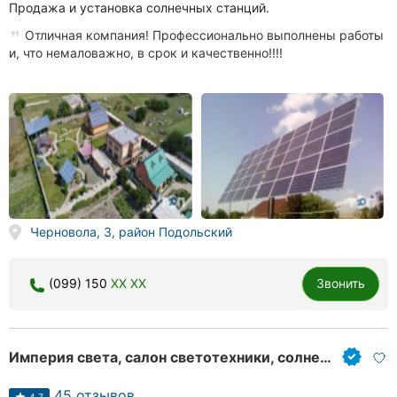
Автошколы
Продажа и установка солнечных станций.
Отличная компания! Профессионально выполнены работы
Рестораны
и, что немаловажно, в срок и качественно!!!!
Все
рубрики
Все
города:
Черновола, 3, район Подольский
Кропивницкий
(099) 150
XX XX
Звонить
Винница
Житомир
Империя света, салон светотехники, солнечные электростанции.
Тернополь
45 отзывов