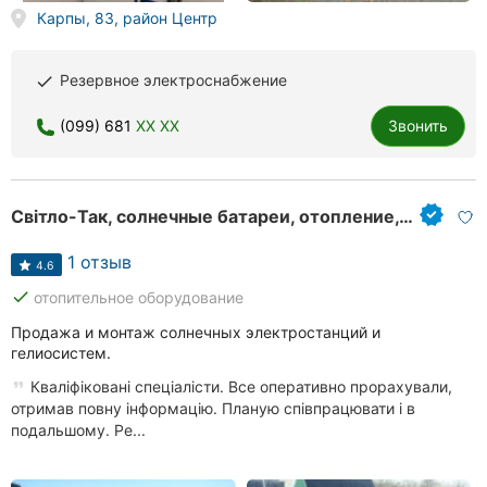
Карпы, 83, район Центр
Резервное электроснабжение
done
(099) 681
XX XX
Звонить
Світло-Так, солнечные батареи, отопление, альтернативная энергетика
1 отзыв
4.6
done
отопительное оборудование
Продажа и монтаж солнечных электростанций и
гелиосистем.
Кваліфіковані спеціалісти. Все оперативно прорахували,
отримав повну інформацію. Планую співпрацювати і в
подальшому. Ре...