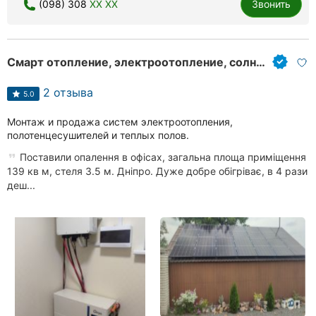
(098) 308
XX XX
Звонить
Херсон
Полтава
Смарт отопление, электроотопление, солнечные электростанции
Чернигов
2 отзыва
5.0
Черкассы
Монтаж и продажа систем электроотопления,
полотенцесушителей и теплых полов.
Черновцы
Поставили опалення в офісах, загальна площа приміщення
Сумы
139 кв м, стеля 3.5 м. Дніпро. Дуже добре обігріває, в 4 рази
деш...
Ивано-
Франковск
Луцк
Ужгород