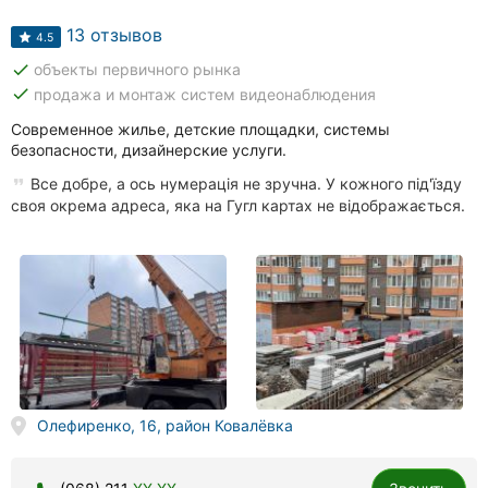
Автошколы
13 отзывов
4.5
Рестораны
done
объекты первичного рынка
done
продажа и монтаж систем видеонаблюдения
Все
рубрики
Современное жилье, детские площадки, системы
безопасности, дизайнерские услуги.
Все добре, а ось нумерація не зручна. У кожного під'їзду
своя окрема адреса, яка на Гугл картах не відображається.
Все
города:
Кропивницкий
Винница
Житомир
Олефиренко, 16, район Ковалёвка
Тернополь