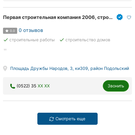
Первая строительная компания 2006, строительство жилых и нежилых зданий
0 отзывов
0.0
done
done
строительные работы
строительство домов
Площадь Дружбы Народов, 3, ки309, район Подольский
(0522) 35
XX XX
Звонить
Смотреть еще