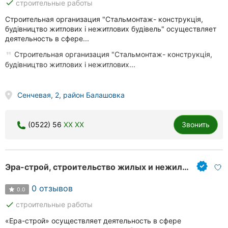
done
строительные работы
Строительная организация "Стальмонтаж- конструкція,
будівництво житлових і нежитлових будівель" осуществляет
деятельность в сфере...
Строительная организация "Стальмонтаж- конструкція,
будівництво житлових і нежитлових...
Сенчевая, 2, район Балашовка
(0522) 56
XX XX
Звонить
Эра-строй, строительство жилых и нежилых зданий
0 отзывов
0.0
done
строительные работы
«Ера-строй» осуществляет деятельность в сфере