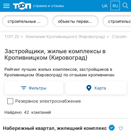
UA
RU
справка и
отзывы
Toggle
navigation
строительные работы
объекты первичного рынка
Избранные
компании
ТОП 20
Компании Кропивницкого (Кировоград)
Строител
Застройщики, жилые комплексы в
Кропивницком (Кировоград)
Популярные
Рейтинг лучших жилых комплексов, застройщиков в
рубрики:
Кропивницком (Кировоград) по отзывам кропивничан
Стоматологии
Фильтры
Карта
Частные
Резервное электроснабжение
клиники
Найдено
42
компаний
Ветеринарные
клиники
Набережный квартал, жилищний комплекс