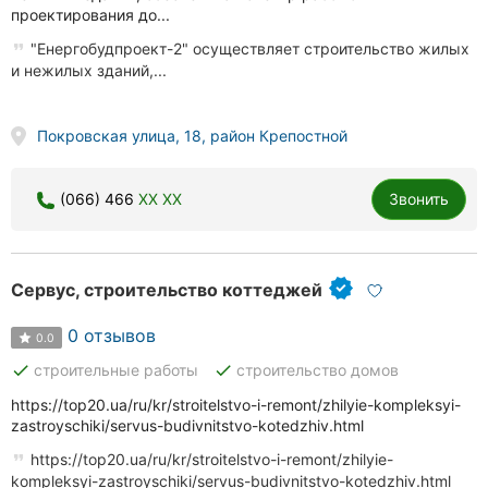
проектирования до...
"Енергобудпроект-2" осуществляет строительство жилых
и нежилых зданий,...
Покровская улица, 18, район Крепостной
(066) 466
XX XX
Звонить
Сервус, строительство коттеджей
0 отзывов
0.0
done
done
строительные работы
строительство домов
https://top20.ua/ru/kr/stroitelstvo-i-remont/zhilyie-kompleksyi-
zastroyschiki/servus-budivnitstvo-kotedzhiv.html
https://top20.ua/ru/kr/stroitelstvo-i-remont/zhilyie-
kompleksyi-zastroyschiki/servus-budivnitstvo-kotedzhiv.html