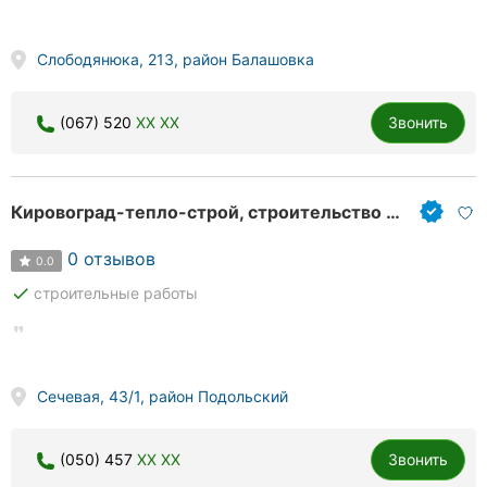
Слободянюка, 213, район Балашовка
(067) 520
XX XX
Звонить
Кировоград-тепло-строй, строительство жилых и нежилых зданий
0 отзывов
0.0
done
строительные работы
Сечевая, 43/1, район Подольский
(050) 457
XX XX
Звонить