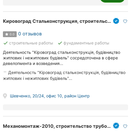
Кировоград Стальконструкция, строительство жилых и нежилых зданий
0 отзывов
0.0
done
done
строительные работы
фундаментные работы
Деятельность "Кіровоград стальконструкція, будівництво
житлових і нежитлових будівель" сосредоточена в сфере
девелопмента и возведения...
Деятельность "Кіровоград стальконструкція, будівництво
житлових і нежитлових будівель"...
Шевченко, 20/24, офис 10, район Центр
Механомонтаж-2010, строительство трубопроводов