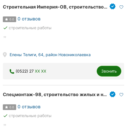
Строительная Империя-ОВ, строительство жилых и нежилых зданий
0 отзывов
0.0
done
строительные работы
Елены Телиги, 64, район Новониколаевка
(0522) 27
XX XX
Звонить
Спецмонтаж-98, строительство жилых и нежилых зданий
0 отзывов
0.0
done
строительные работы