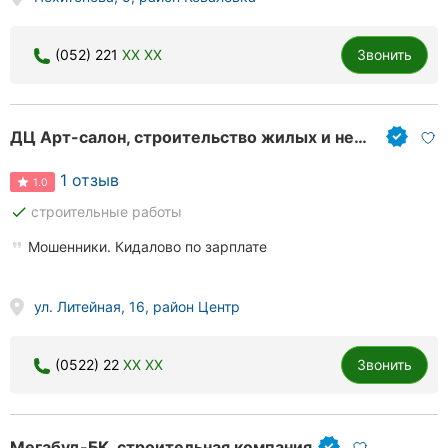
Херсон
(052) 221
XX XX
Звонить
Полтава
Чернигов
ДЦ Арт-салон, строительство жилых и нежилых зданий
Черкассы
1 отзыв
1.0
Черновцы
done
строительные работы
Сумы
Мошенники. Кидалово по зарплате
Ивано-
Франковск
ул. Литейная, 16, район Центр
Луцк
(0522) 22
XX XX
Звонить
Ужгород
Мегабуд-БК, строительная компания