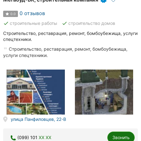
0 отзывов
0.0
done
done
строительные работы
строительство домов
Строительство, реставрация, ремонт, бомбоубежища, услуги
спецтехники.
Строительство, реставрация, ремонт, бомбоубежища,
услуги спецтехники.
улица Панфиловцев, 22-В
(099) 101
XX XX
Звонить