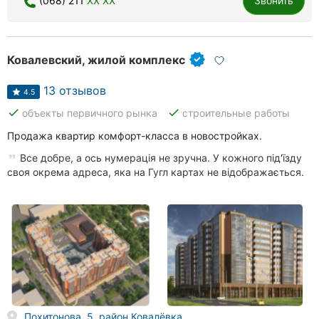
(068) 211
XX XX
Звонить
Хмельницкий
Ровно
Ковалевский, жилой комплекс
Одесса
13 отзывов
4.5
Киев
done
done
объекты первичного рынка
строительные работы
Продажа квартир комфорт-класса в новостройках.
Харьков
Все добре, а ось нумерація не зручна. У кожного під'їзду
Запорожье
своя окрема адреса, яка на Гугл картах не відображається.
Днепр
Львов
Кривой
Рог
Николаев
Похитонова, 5, район Ковалёвка