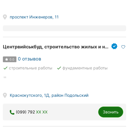
проспект Инженеров, 11
Центрвийськбуд, строительство жилых и нежилых зданий
0 отзывов
0.0
done
done
строительные работы
фундаментные работы
Краснокутского, 1Д, район Подольский
(099) 792
XX XX
Звонить