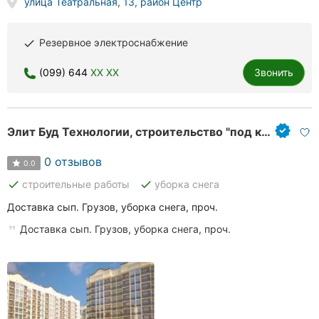
улица Театральная, 13, район Центр
Резервное электроснабжение
done
(099) 644
XX XX
Звонить
Элит Буд Технологии, строительство "под ключ"
0 отзывов
0.0
done
done
строительные работы
уборка снега
Доставка сып. Грузов, уборка снега, проч.
Доставка сып. Грузов, уборка снега, проч.