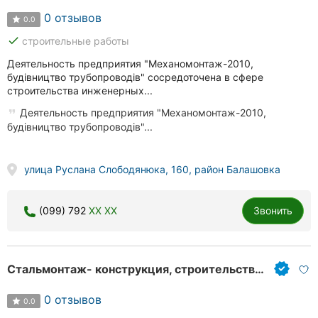
0 отзывов
0.0
done
строительные работы
Деятельность предприятия "Механомонтаж-2010,
будівництво трубопроводів" сосредоточена в сфере
строительства инженерных...
Деятельность предприятия "Механомонтаж-2010,
будівництво трубопроводів"...
улица Руслана Слободянюка, 160, район Балашовка
(099) 792
XX XX
Звонить
Стальмонтаж- конструкция, строительство жилых и нежилых зданий
0 отзывов
0.0