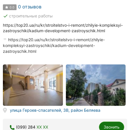
0 отзывов
0.0
done
строительные работы
https://top20.ua/ru/kr/stroitelstvo-i-remont/zhilyie-kompleksyi-
zastroyschiki/kadium-development-zastroyschik.html
https://top20.ua/ru/kr/stroitelstvo-i-remont/zhilyie-
kompleksyi-zastroyschiki/kadium-development-
zastroyschik.html
улица Героев-спасателей, 3В, район Беляева
(099) 284
XX XX
Звонить