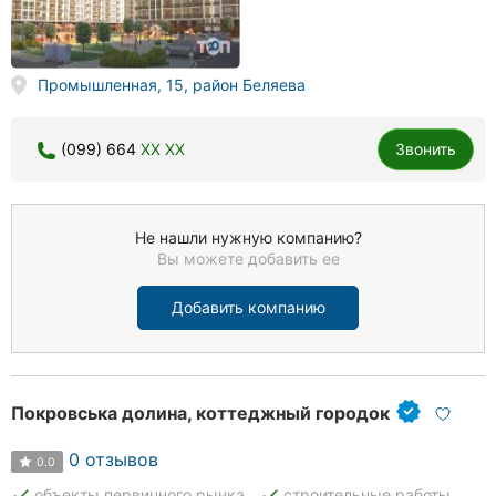
Промышленная, 15, район Беляева
(099) 664
XX XX
Звонить
Не нашли нужную компанию?
Вы можете добавить ее
Добавить компанию
Покровська долина, коттеджный городок
0 отзывов
0.0
done
done
объекты первичного рынка
строительные работы