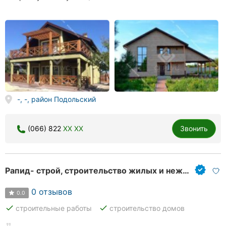
-, -, район Подольский
(066) 822
XX XX
Звонить
Рапид- строй, строительство жилых и нежилых зданий
0 отзывов
0.0
done
done
строительные работы
строительство домов